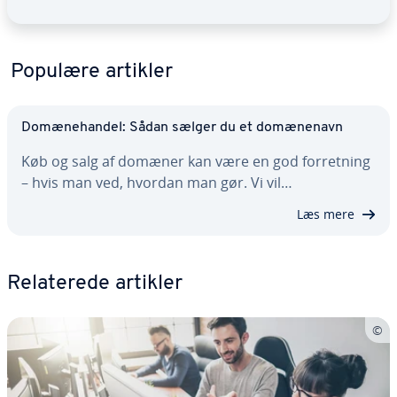
Populære artikler
Do­mæ­ne­han­del: Sådan sælger du et do­mæ­ne­navn
Køb og salg af domæner kan være en god for­ret­ning
– hvis man ved, hvordan man gør. Vi vil…
Læs mere
Re­la­te­re­de artikler