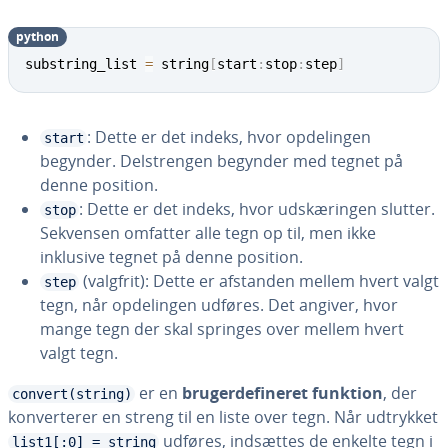
python
substring_list 
=
 string
[
start
:
stop
:
step
]
: Dette er det indeks, hvor op­de­lin­gen
start
begynder. Del­stren­gen begynder med tegnet på
denne position.
: Dette er det indeks, hvor ud­skæ­rin­gen slutter.
stop
Sekvensen omfatter alle tegn op til, men ikke
inklusive tegnet på denne position.
(valgfrit): Dette er afstanden mellem hvert valgt
step
tegn, når op­de­lin­gen udføres. Det angiver, hvor
mange tegn der skal springes over mellem hvert
valgt tegn.
er en
bru­ger­de­fi­ne­ret funktion
, der
convert(string)
kon­ver­te­rer en streng til en liste over tegn. Når udtrykket
udføres, indsættes de enkelte tegn i
list1[:0] = string