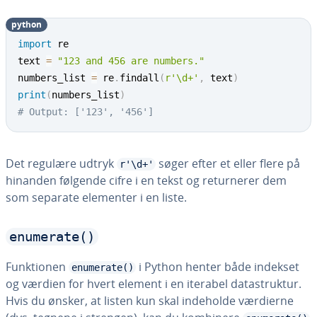
python
import
 re

text 
=
"123 and 456 are numbers."
numbers_list 
=
 re
.
findall
(
r'\d+'
,
 text
)
print
(
numbers_list
)
# Output: ['123', '456']
Det regulære udtryk
søger efter et eller flere på
r'\d+'
hinanden følgende cifre i en tekst og re­tur­ne­rer dem
som separate elementer i en liste.
enumerate()
Funk­tio­nen
i Python henter både indekset
enumerate()
og værdien for hvert element i en iterabel da­ta­struk­tur.
Hvis du ønsker, at listen kun skal indeholde værdierne