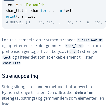
text 
=
"Hello World"
char_list 
=
[
char 
for
 char 
in
 text
]
print
(
char_list
)
# Output: ['H', 'e', 'l', 'l', 'o', ' ', 'W', 'o', '
I dette eksempel starter vi med strengen
"Hello World"
og opretter en liste, der gemmes i
. List com­
char_list
pre­hen­sion gentager hvert bogstav (
) i strengen
char
og tilføjer det som et enkelt element til listen
text
.
char_list
Strengop­de­ling
String-slicing er en anden metode til at kon­ver­te­re
Python-strenge til lister. Den udtrækker
dele af en
streng
(sub­strings) og gemmer dem som elementer i en
liste.