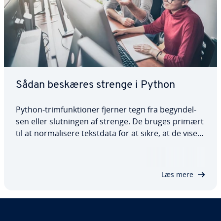
Sådan beskæres strenge i Python
Python-trim­funk­tio­ner fjerner tegn fra be­gyn­del­
sen eller slut­nin­gen af strenge. De bruges primært
til at nor­ma­li­se­re tekstdata for at sikre, at de vises
ensartet. Dette forbedrer læs­bar­he­den og giver
dataene et rent udseende. I denne artikel viser vi
dig, hvordan de tre vigtigste…
Læs mere