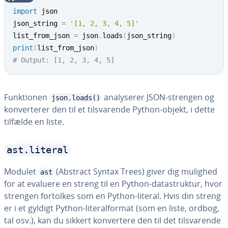
import
 json

json_string 
=
'[1, 2, 3, 4, 5]'
list_from_json 
=
 json
.
loads
(
json_string
)
print
(
list_from_json
)
# Output: [1, 2, 3, 4, 5]
Funk­tio­nen
ana­ly­se­rer JSON-strengen og
json.loads()
kon­ver­te­rer den til et til­sva­ren­de Python-objekt, i dette
tilfælde en liste.
ast.literal
Modulet
(Abstract Syntax Trees) giver dig mulighed
ast
for at evaluere en streng til en Python-da­ta­struk­tur, hvor
strengen fortolkes som en Python-literal. Hvis din streng
er i et gyldigt Python-li­te­ral­for­mat (som en liste, ordbog,
tal osv.), kan du sikkert kon­ver­te­re den til det til­sva­ren­de