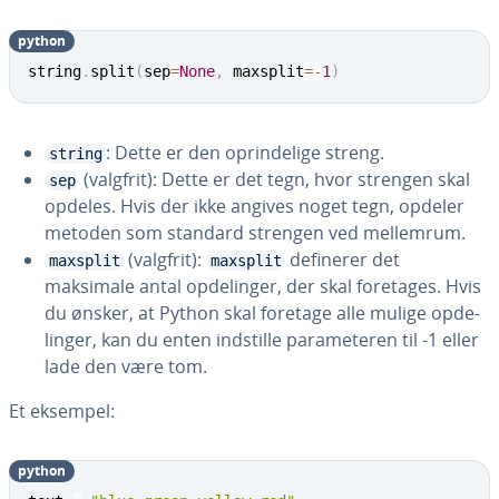
python
string
.
split
(
sep
=
None
,
 maxsplit
=
-
1
)
: Dette er den op­rin­de­li­ge streng.
string
(valgfrit): Dette er det tegn, hvor strengen skal
sep
opdeles. Hvis der ikke angives noget tegn, opdeler
metoden som standard strengen ved mellemrum.
(valgfrit):
definerer det
maxsplit
maxsplit
maksimale antal op­de­lin­ger, der skal foretages. Hvis
du ønsker, at Python skal foretage alle mulige op­de­
lin­ger, kan du enten indstille pa­ra­me­te­ren til -1 eller
lade den være tom.
Et eksempel:
python