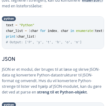
(dvs. tegnene i strengen), kan du kombinere
enumerate()
med en liste­for­stå­el­se:
python
text 
=
"Python"
char_list 
=
[
char 
for
 index
,
 char 
in
enumerate
(
text
)
print
(
char_list
)
# Output: ['P', 'y', 't', 'h', 'o', 'n']
JSON
JSON er et modul, der bruges til at læse og skrive JSON-
data og kon­ver­te­re Python-da­ta­struk­tu­rer til JSON-
format og omvendt. Hvis du vil kon­ver­te­re Python-
strenge til lister ved hjælp af JSON-modulet, kan du gøre
det ved at parse en
streng til et Python-objekt
.
python