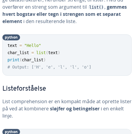
overfører en streng som argument til
,
gemmes
list()
hvert bogstav eller tegn i strengen som et separat
element
i den re­sul­te­ren­de liste.
python
text 
=
"Hello"
char_list 
=
list
(
text
)
print
(
char_list
)
# Output: ['H', 'e', 'l', 'l', 'o']
Liste­for­stå­el­se
List com­pre­hen­sion er en kompakt måde at oprette lister
på ved at kombinere
sløjfer og be­tin­gel­ser
i en enkelt
linje.
python