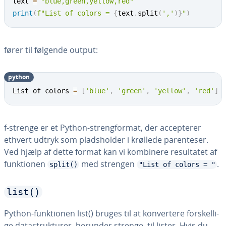
text 
=
"blue,green,yellow,red"
print
(
f"List of colors = 
{
text
.
split
(
','
)
}
"
)
fører til følgende output:
python
List of colors 
=
[
'blue'
,
'green'
,
'yellow'
,
'red'
]
f-strenge er et Python-streng­for­mat, der ac­cep­te­rer
ethvert udtryk som plads­hol­der i krøllede pa­ren­te­ser.
Ved hjælp af dette format kan vi kombinere re­sul­ta­tet af
funk­tio­nen
med strengen
.
split()
"List of colors = "
list()
Python-funk­tio­nen list() bruges til at kon­ver­te­re for­skel­li­
ge da­ta­struk­tu­rer, herunder strenge, til lister. Hvis du