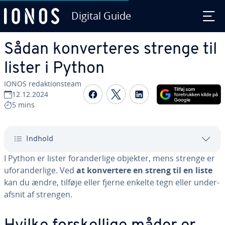
Digital Guide
Gå til ho­ve­d­ind­hol­det
Sådan kon­ver­te­res strenge til
lister i Python
IONOS re­dak­tions­team
Del på Facebook
Del på Twitter
Del på LinkedIn
12.12.2024
5 mins
Indhold
I Python er lister for­an­der­li­ge objekter, mens strenge er
ufor­an­der­li­ge. Ved
at kon­ver­te­re en streng til en liste
kan du ændre, tilføje eller fjerne enkelte tegn eller un­der­
af­snit af strengen.