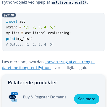
Python-objekt ved hjælp af
.
ast.literal_eval()
python
import
 ast

string 
=
"[1, 2, 3, 4, 5]"
my_list 
=
 ast
.
literal_eval
(
string
)
print
(
my_list
)
# Output: [1, 2, 3, 4, 5]
Læs mere om, hvordan
kon­ver­te­ring af en streng til
datetime fungerer i Python
, i vores digitale guide.
Gå til ho­ved­me­nu­en
Re­la­te­re­de produkter
Buy & Register Domains
See more