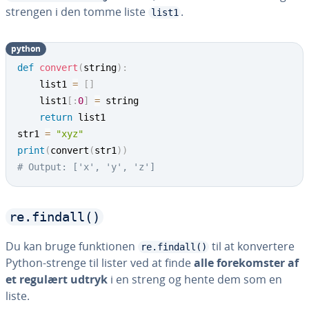
strengen i den tomme liste
.
list1
python
def
convert
(
string
)
:
    list1 
=
[
]
    list1
[
:
0
]
=
 string

return
 list1

str1 
=
"xyz"
print
(
convert
(
str1
)
)
# Output: ['x', 'y', 'z']
re.findall()
Du kan bruge funk­tio­nen
til at kon­ver­te­re
re.findall()
Python-strenge til lister ved at finde
alle fo­re­kom­ster af
et regulært udtryk
i en streng og hente dem som en
liste.