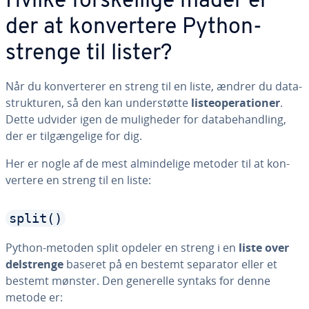
Hvilke for­skel­li­ge måder er
der at kon­ver­te­re Python-
strenge til lister?
Når du kon­ver­te­rer en streng til en liste, ændrer du da­ta­
struk­tu­ren, så den kan un­der­støt­te
liste­o­pe­ra­tio­ner
.
Dette udvider igen de mu­lig­he­der for da­ta­be­hand­ling,
der er til­gæn­ge­li­ge for dig.
Her er nogle af de mest al­min­de­li­ge metoder til at kon­
ver­te­re en streng til en liste:
split()
Python-metoden split opdeler en streng i en
liste over
del­stren­ge
baseret på en bestemt separator eller et
bestemt mønster. Den generelle syntaks for denne
metode er: