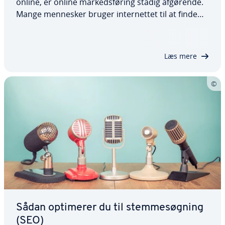
online, er online mar­keds­fø­ring stadig afgørende.
Mange mennesker bruger in­ter­net­tet til at finde
butikker i nærheden. Hvis din virk­som­hed ikke
vises tydeligt i de lokale sø­ge­re­sul­ta­ter, går du
muligvis glip af po­ten­ti­el­le kunder.…
Læs mere
Sådan optimerer du til stem­me­søg­ning
(SEO)