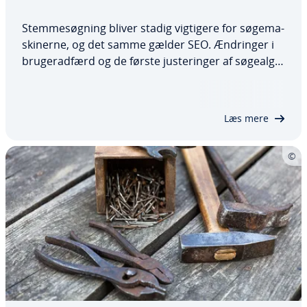
Stem­me­søg­ning bliver stadig vigtigere for sø­ge­ma­
ski­ner­ne, og det samme gælder SEO. Ændringer i
bru­ge­rad­færd og de første ju­ste­rin­ger af sø­ge­al­go­
rit­mer­ne kan allerede ses. Frem­tids­o­ri­en­te­ret SEO
starter derfor med stem­me­søg­ning. Lær de
vigtigste stem­meas­si­sten­ter at kende, og få…
Læs mere