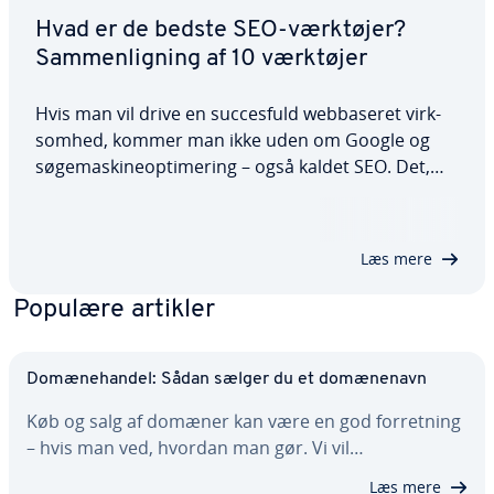
Hvad er de bedste SEO-værktøjer?
Sam­men­lig­ning af 10 værktøjer
Hvis man vil drive en suc­ces­fuld web­ba­se­ret virk­
som­hed, kommer man ikke uden om Google og
sø­ge­ma­ski­ne­op­ti­me­ring – også kaldet SEO. Det,
der engang var en hemmelig mar­keds­fø­rings­me­to­
de, er i dag blevet til en række nyttige SEO-
værktøjer, der kan hjælpe begyndere med at finde
Læs mere
og…
Populære artikler
Do­mæ­ne­han­del: Sådan sælger du et do­mæ­ne­navn
Køb og salg af domæner kan være en god for­ret­ning
– hvis man ved, hvordan man gør. Vi vil…
Læs mere