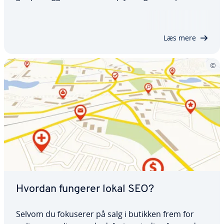
learning er derimod en spe­ci­a­li­se­ret gren af ma­
skin­læ­ring, der anvender fler­la­ge­de neurale
netværk til at iden­ti­fi­ce­re komplekse mønstre og…
Læs mere
Hvordan fungerer lokal SEO?
Selvom du fokuserer på salg i butikken frem for