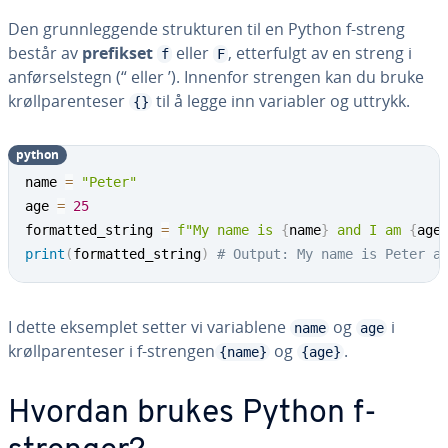
Den grunnleggende strukturen til en Python f-streng
består av
prefikset
eller
, etterfulgt av en streng i
f
F
anførselstegn (“ eller ’). Innenfor strengen kan du bruke
krøllparenteser
til å legge inn variabler og uttrykk.
{}
python
name 
=
"Peter"
age 
=
25
formatted_string 
=
f"My name is 
{
name
}
 and I am 
{
age
print
(
formatted_string
)
# Output: My name is Peter a
I dette eksemplet setter vi variablene
og
i
name
age
krøllparenteser i f-strengen
og
.
{name}
{age}
Hvordan brukes Python f-