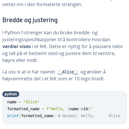
settes inn i den formaterte strengen.
Bredde og justering
I Python f-strenger kan du bruke bredde- og
justeringsspesifikasjoner til å kontrollere hvordan
verdier vises
i et felt. Dette er nyttig for å plassere tekst
og tall på et bestemt sted og justere dem til venstre,
høyre eller midt.
La oss si at vi har navnet
og ønsker å
__Alice__
høyreinnrette det i et felt som er 10 tegn bredt.
python
name 
=
"Alice"
formatted_name 
=
f"Hello, 
{
name
:
>10
}
"
print
(
formatted_name
)
# Output: Hello,      Alice