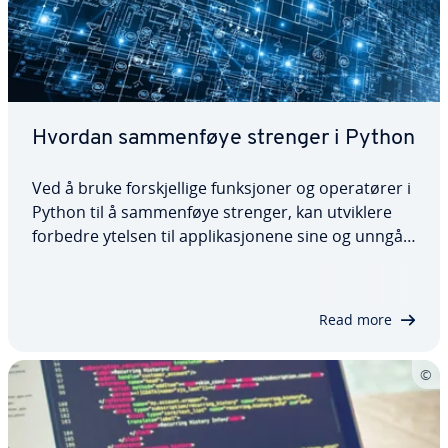
Hvordan sammenføye strenger i Python
Ved å bruke forskjellige funksjoner og operatører i
Python til å sammenføye strenger, kan utviklere
forbedre ytelsen til applikasjonene sine og unngå
unødvendige ekstrautgifter. I denne veiledningen
viser vi deg de vanligste metodene for å
sammenføye strenger i Python, og gir deg…
Read more