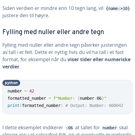
Siden verdien er mindre enn 10 tegn lang, vil
{name:>10}
justere den til høyre.
Fylling med nuller eller andre tegn
Fylling med nuller eller andre tegn påvirker justeringen
av tall i et felt. Dette er nyttig hvis du vil ha tall i et fast
format, for eksempel når du
viser tider eller numeriske
verdier
.
python
number 
=
42
formatted_number 
=
f"Number: 
{
number
:
06
}
"
print
(
formatted_number
)
# Output: Number: 000042
I dette eksemplet indikerer
at tallet for
skal
:06
number
skrives inn i et sekssifret felt, og at eventuelle manglende