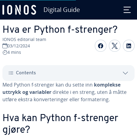
Digital Guide
Skip to Main Content
Hva er Python f-strenger?
IONOS editorial team
Share on F
Share 
S
03/12/2024
4 mins
Contents
Med Python f-strenger kan du sette inn
komplekse
uttrykk og variabler
direkte i en streng, uten å måtte
utføre ekstra konverteringer eller formatering.
Hva kan Python f-strenger
gjøre?