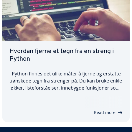
Hvordan fjerne et tegn fra en streng i
Python
I Python finnes det ulike måter å fjerne og erstatte
uønskede tegn fra strenger på. Du kan bruke enkle
løkker, listeforståelser, innebygde funksjoner som
str.replace() og regulære uttrykk. I denne
artikkelen skal vi se på disse ulike tilnærmingene
og bruke kodeeksempler for å…
Read more