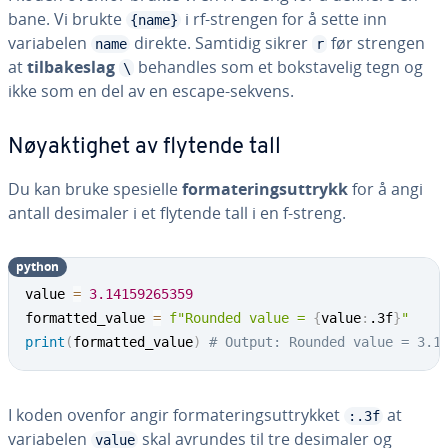
bane. Vi brukte
i rf-strengen for å sette inn
{name}
variabelen
direkte. Samtidig sikrer
før strengen
name
r
at
tilbakeslag
behandles som et bokstavelig tegn og
\
ikke som en del av en escape-sekvens.
Nøyaktighet av flytende tall
Du kan bruke spesielle
formateringsuttrykk
for å angi
antall desimaler i et flytende tall i en f-streng.
python
value 
=
3.14159265359
formatted_value 
=
f"Rounded value = 
{
value
:
.3f
}
"
print
(
formatted_value
)
# Output: Rounded value = 3.1
I koden ovenfor angir formateringsuttrykket
at
:.3f
variabelen
skal avrundes til tre desimaler og
value