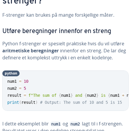
strenger?
F-strenger kan brukes på mange forskjellige måter.
Utføre beregninger innenfor en streng
Python f-strenger er spesielt praktiske hvis du vil utføre
aritmetiske beregninger
innenfor en streng. De lar deg
definere et komplekst uttrykk i en enkelt kodelinje.
python
num1 
=
10
num2 
=
5
result 
=
f"The sum of 
{
num1
}
 and 
{
num2
}
 is 
{
num1 
+
 n
print
(
result
)
# Output: The sum of 10 and 5 is 15
I dette eksemplet blir
og
lagt til i f-strengen.
num1
num2
Resultatet vises i den endelige strengutdataen.