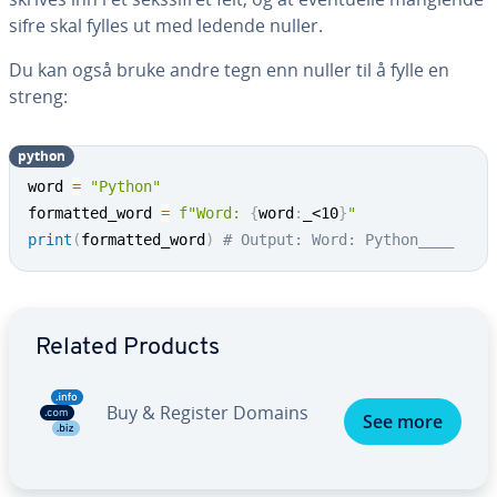
sifre skal fylles ut med ledende nuller.
Du kan også bruke andre tegn enn nuller til å fylle en
streng:
python
word 
=
"Python"
formatted_word 
=
f"Word: 
{
word
:
_<10
}
"
print
(
formatted_word
)
# Output: Word: Python____
Go to Main Menu
Related Products
Buy & Register Domains
See more