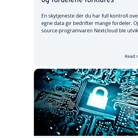
og fordelene forklares
En skytjeneste der du har full kontroll ove
egne data gir bedrifter mange fordeler. 
source-programvaren Nextcloud ble utvik
nettopp med dette målet for øye. Skyløs
tilbyr alle nyttige funksjoner for din egen 
blant annet opplasting, plattformuavhen
Read 