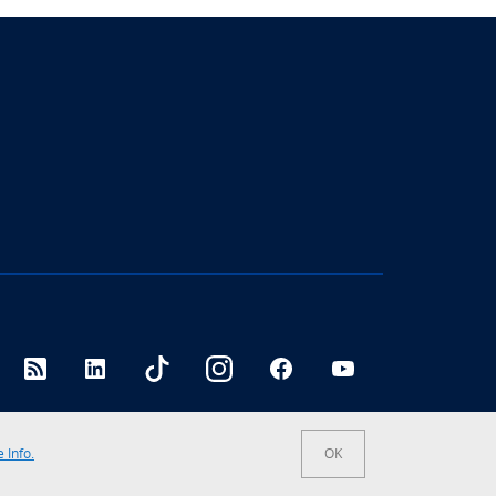
RSS
LinkedIn
tiktok
Instagram
Facebook
YouTube
 Info.
OK