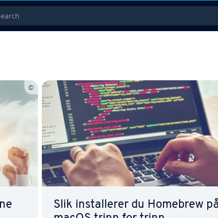
rch
ene
Slik installerer du Homebrew p