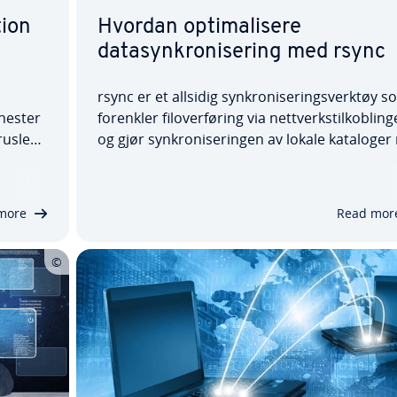
tion
Hvordan optimalisere
datasynkronisering med rsync
rsync er et allsidig synkroniseringsverktøy s
enester
forenkler filoverføring via nettverkstilkobling
rusler
og gjør synkroniseringen av lokale kataloger
te med
pålitelig. Med rsync kan filer overføres effekti
tended
mellom ulike systemer, slik at bare de delene
ig…
som faktisk er endret, sendes over…
more
Read mor