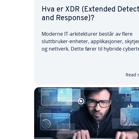
Hva er XDR (Extended Detec
and Response)?
Moderne IT-arkitekturer består av flere
sluttbruker-enheter, applikasjoner, skytj
og nettverk. Dette fører til hybride cybert
som ikke kan avverges på en pålitelig må
tradisjonelle antivirusløsninger. XDR (Ex
Detection and Response) tilbyr et helhetl
Read 