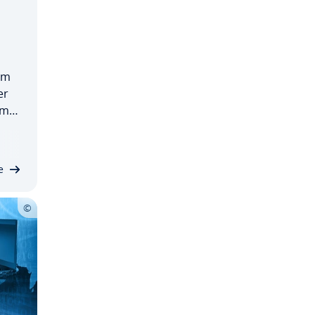
om
er
 mer
vt
e