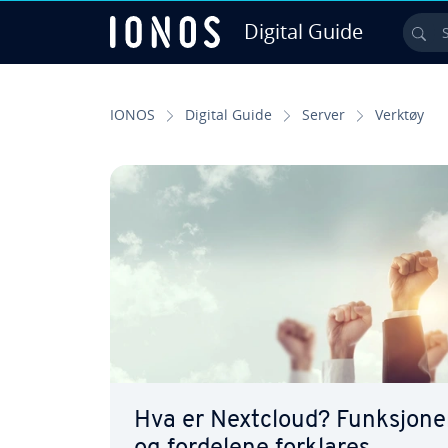
Digital Guide
Sea
Skip to Main Content
IONOS
Digital Guide
Server
Verktøy
Hva er Nextcloud? Funksjon