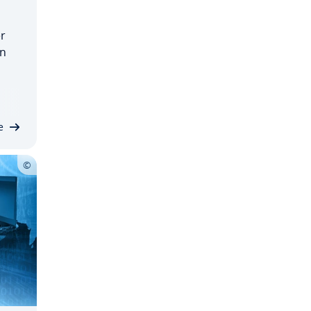
r
nn
ste
elen
av
e