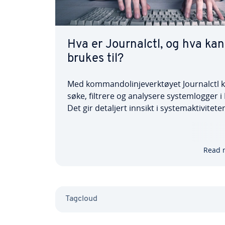
Hva er Journalctl, og hva kan
brukes til?
Med kommandolinjeverktøyet Journalctl 
søke, filtrere og analysere systemlogger i 
Det gir detaljert innsikt i systemaktivitete
som gjør det enkelt å diagnostisere feil. D
tilbyr også funksjoner som visning av
loggmeldinger, oppdatering i sanntid og
Read 
tilpassbar…
Tagcloud