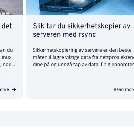
 det
Slik tar du sikkerhetskopier av
serveren med rsync
kan du
Sikkerhetskopiering av servere er den beste
Linux.
måten å lagre viktige data fra nettprosjekten
r, noe
dine på og unngå tap av data. En gjennomte
et
sikkerhetskopieringsstrategi som omfatter al
sluttbrukerutstyr er avgjørende, særlig i
servermiljøer. For å oppnå dette trenger du
more
Read mor
pålitelige…