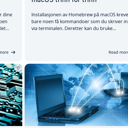
macOS trinn for trinn
r dine
Installasjonen av Homebrew på macOS kreve
Open
bare noen få kommandoer som du skriver i
let
via terminalen. Deretter kan du bruke
ningen
pakkehåndtereren som testmiljø eller til å la
sky,
ned ulike programmer. I den følgende artikk
gig…
forklarer vi ikke bare hvordan installasjonen 
more
Read mor
Homebrew…