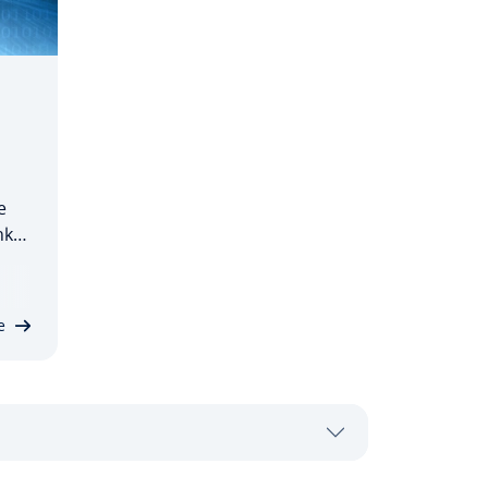
e
nkt
le
e