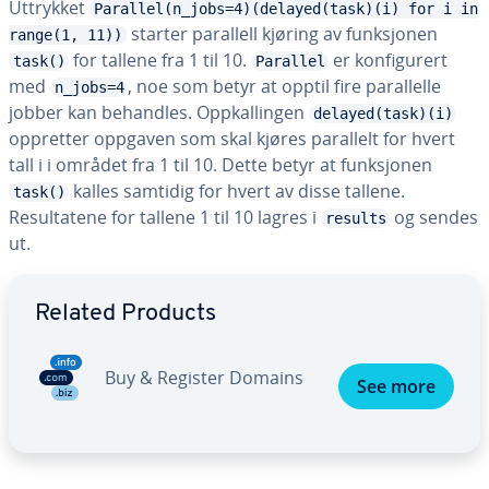
Uttrykket
Parallel(n_jobs=4)(delayed(task)(i) for i in
starter parallell kjøring av funksjonen
range(1, 11))
for tallene fra 1 til 10.
er konfigurert
task()
Parallel
med
, noe som betyr at opptil fire parallelle
n_jobs=4
jobber kan behandles. Oppkallingen
delayed(task)(i)
oppretter oppgaven som skal kjøres parallelt for hvert
tall i i området fra 1 til 10. Dette betyr at funksjonen
kalles samtidig for hvert av disse tallene.
task()
Resultatene for tallene 1 til 10 lagres i
og sendes
results
ut.
Go to Main Menu
Related Products
Buy & Register Domains
See more