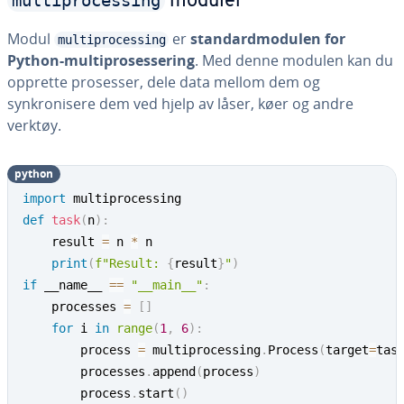
multiprocessing
moduler
Modul
er
standardmodulen for
multiprocessing
Python-multiprosessering
. Med denne modulen kan du
opprette prosesser, dele data mellom dem og
synkronisere dem ved hjelp av låser, køer og andre
verktøy.
python
import
def
task
(
n
)
:
    result 
=
 n 
*
 n

print
(
f"Result: 
{
result
}
"
)
if
 __name__ 
==
"__main__"
:
    processes 
=
[
]
for
 i 
in
range
(
1
,
6
)
:
        process 
=
 multiprocessing
.
Process
(
target
=
tas
        processes
.
append
(
process
)
        process
.
start
(
)