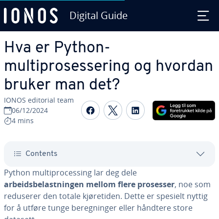
Digital Guide
Skip to Main Content
Hva er Python-
multiprosessering og hvordan
bruker man det?
IONOS editorial team
Share on Facebook
Share on Twitter
Share on Linked
06/12/2024
4 mins
Contents
Python multiprocessing lar deg dele
arbeidsbelastningen mellom flere prosesser
, noe som
reduserer den totale kjøretiden. Dette er spesielt nyttig
for å utføre tunge beregninger eller håndtere store