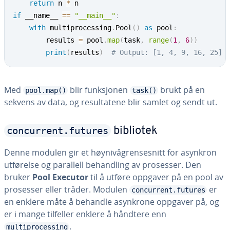
return
 n 
*
if
 __name__ 
==
"__main__"
:
with
 multiprocessing
.
Pool
(
)
as
 pool
:
        results 
=
 pool
.
map
(
task
,
range
(
1
,
6
)
)
print
(
results
)
# Output: [1, 4, 9, 16, 25]
Med
blir funksjonen
brukt på en
pool.map()
task()
sekvens av data, og resultatene blir samlet og sendt ut.
concurrent.futures
bibliotek
Denne modulen gir et høynivågrensesnitt for asynkron
utførelse og parallell behandling av prosesser. Den
bruker
Pool Executor
til å utføre oppgaver på en pool av
prosesser eller tråder. Modulen
er
concurrent.futures
en enklere måte å behandle asynkrone oppgaver på, og
er i mange tilfeller enklere å håndtere enn
.
multiprocessing