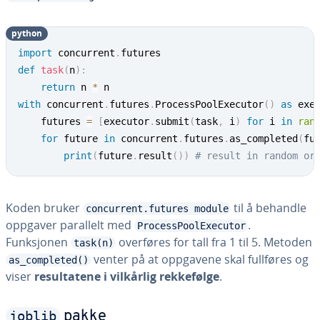
python
import
 concurrent
.
def
task
(
n
)
:
return
 n 
*
with
 concurrent
.
futures
.
ProcessPoolExecutor
(
)
as
 exe
    futures 
=
[
executor
.
submit
(
task
,
 i
)
for
 i 
in
ran
for
 future 
in
 concurrent
.
futures
.
as_completed
(
fu
print
(
future
.
result
(
)
)
# result in random or
Koden bruker
til å behandle
concurrent.futures module
oppgaver parallelt med
.
ProcessPoolExecutor
Funksjonen
overføres for tall fra 1 til 5. Metoden
task(n)
venter på at oppgavene skal fullføres og
as_completed()
viser
resultatene i vilkårlig rekkefølge
.
joblib
pakke