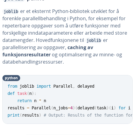
er et eksternt Python-bibliotek utviklet for å
joblib
forenkle parallellbehandling i Python, for eksempel for
repeterbare oppgaver som å utføre funksjoner med
forskjellige inndataparametere eller arbeide med store
datamengder. Hovedfunksjonene til
er
joblib
parallellisering av oppgaver,
caching av
funksjonsresultater
og optimalisering av minne- og
databehandlingsressurser.
python
from
 joblib 
import
 Parallel
,
def
task
(
n
)
:
return
 n 
*
 n

results 
=
 Parallel
(
n_jobs
=
4
)
(
delayed
(
task
)
(
i
)
for
 i 
print
(
results
)
# Output: Results of the function for