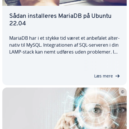
Sådan in­stal­le­res MariaDB på Ubuntu
22.04
MariaDB har i et stykke tid været et anbefalet al­ter­
na­tiv til MySQL. In­te­gra­tio­nen af SQL-serveren i din
LAMP-stack kan nemt udføres uden problemer. I
denne de­di­ke­re­de guide forklarer vi, hvordan du
in­stal­le­rer MariaDB på Ubuntu 22.04, og hvordan
du derefter kon­fi­gu­re­rer det og…
Læs mere