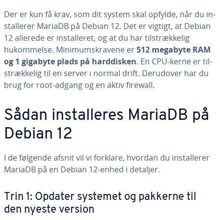
Der er kun få krav, som dit system skal opfylde, når du in­
stal­le­rer MariaDB på Debian 12. Det er vigtigt, at Debian
12 allerede er in­stal­le­ret, og at du har til­stræk­ke­lig
hukom­mel­se. Mini­mum­s­kra­ve­ne er
512 megabyte RAM
og 1 gigabyte plads på hard­di­sken
. En CPU-kerne er til­
stræk­ke­lig til en server i normal drift. Derudover har du
brug for root-adgang og en aktiv firewall.
Sådan in­stal­le­res MariaDB på
Debian 12
I de følgende afsnit vil vi forklare, hvordan du in­stal­le­rer
MariaDB på en Debian 12-enhed i detaljer.
Trin 1: Opdater systemet og pakkerne til
den nyeste version