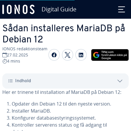
Digital Guide
Gå til ho­ve­d­ind­hol­det
Sådan in­stal­le­res MariaDB på
Debian 12
IONOS re­dak­tions­team
Del på Facebook
Del på Twitter
Del på LinkedIn
27.02.2025
4 mins
Indhold
Her er trinene til in­stal­la­tion af MariaDB på Debian 12:
Opdater din Debian 12 til den nyeste version.
Installer MariaDB.
Kon­fi­gu­rer da­ta­ba­sesty­rings­sy­ste­met.
Kon­trol­ler serverens status og få adgang til