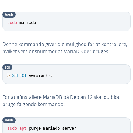
bash
sudo
 mariadb
Denne kommando giver dig mulighed for at kon­trol­le­re,
hvilket ver­sions­num­mer af MariaDB der bruges:
sql
>
SELECT
 version
(
)
;
For at afin­stal­le­re MariaDB på Debian 12 skal du blot
bruge følgende kommando:
bash
sudo
apt
 purge mariadb-server