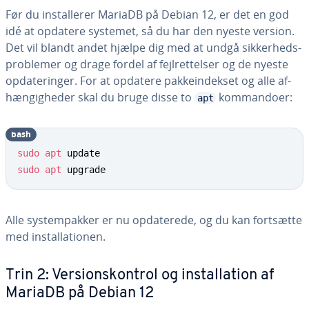
Før du in­stal­le­rer MariaDB på Debian 12, er det en god
idé at opdatere systemet, så du har den nyeste version.
Det vil blandt andet hjælpe dig med at undgå sik­ker­heds­
pro­ble­mer og drage fordel af fejl­ret­tel­ser og de nyeste
op­da­te­rin­ger. For at opdatere pak­ke­in­dek­set og alle af­
hæn­gig­he­der skal du bruge disse to
kom­man­do­er:
apt
bash
sudo
apt
sudo
apt
 upgrade
Alle sy­stem­pak­ker er nu op­da­te­re­de, og du kan fortsætte
med in­stal­la­tio­nen.
Trin 2: Ver­sions­kon­trol og in­stal­la­tion af
MariaDB på Debian 12