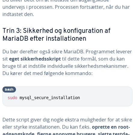
undervejs i processen. Processen fort­sæt­ter, når du har
indtastet den.
Trin 3: Sikkerhed og kon­fi­gu­ra­tion af
MariaDB efter in­stal­la­tio­nen
Du bør derefter også sikre MariaDB. Pro­gram­met leverer
sit
eget sik­ker­heds­skript
til dette formål, som du kan
bruge til at indstille in­di­vi­du­el­le sik­ker­heds­me­ka­nis­mer.
Du kører det med følgende kommando:
bash
sudo
 mysql_secure_installation
Dette script giver dig nogle ekstra mu­lig­he­der for at sikre
eller styrke in­stal­la­tio­nen. Du kan f.eks.
oprette en root-
ad­gangs­ko­de, fjerne anonyme brugere, slette test­da­