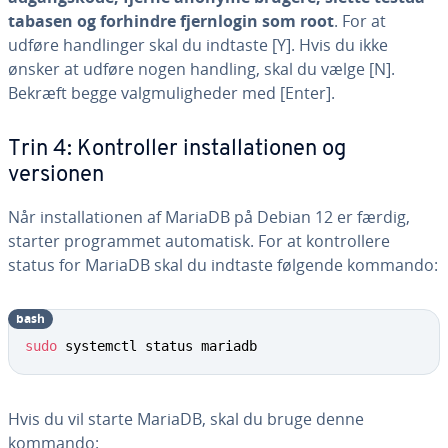
ta­ba­sen og forhindre fjern­lo­gin som root
. For at
udføre hand­lin­ger skal du indtaste [Y]. Hvis du ikke
ønsker at udføre nogen handling, skal du vælge [N].
Bekræft begge valg­mu­lig­he­der med [Enter].
Trin 4: Kon­trol­ler in­stal­la­tio­nen og
versionen
Når in­stal­la­tio­nen af MariaDB på Debian 12 er færdig,
starter pro­gram­met au­to­ma­tisk. For at kon­trol­le­re
status for MariaDB skal du indtaste følgende kommando:
bash
sudo
 systemctl status mariadb
Hvis du vil starte MariaDB, skal du bruge denne
kommando: