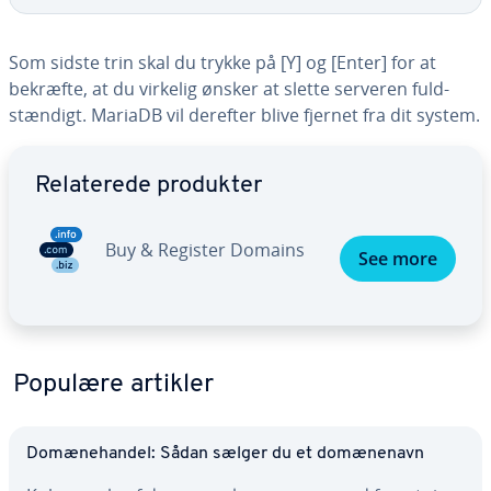
Som sidste trin skal du trykke på [Y] og [Enter] for at
bekræfte, at du virkelig ønsker at slette serveren fuld­
stæn­digt. MariaDB vil derefter blive fjernet fra dit system.
Gå til ho­ved­me­nu­en
Re­la­te­re­de produkter
Buy & Register Domains
See more
Populære artikler
Do­mæ­ne­han­del: Sådan sælger du et do­mæ­ne­navn