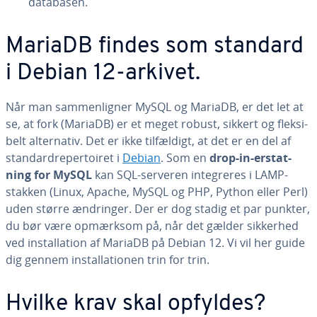
databasen.
MariaDB findes som standard
i Debian 12-arkivet.
Når man sam­men­lig­ner MySQL og MariaDB, er det let at
se, at fork (MariaDB) er et meget robust, sikkert og flek­si­
belt al­ter­na­tiv. Det er ikke til­fæl­digt, at det er en del af
stan­dar­dre­per­toi­ret i
Debian
. Som en
drop-in-er­stat­
ning for MySQL
kan SQL-serveren in­te­gre­res i LAMP-
stakken (Linux, Apache, MySQL og PHP, Python eller Perl)
uden større ændringer. Der er dog stadig et par punkter,
du bør være opmærksom på, når det gælder sikkerhed
ved in­stal­la­tion af MariaDB på Debian 12. Vi vil her guide
dig gennem in­stal­la­tio­nen trin for trin.
Hvilke krav skal opfyldes?