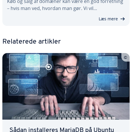
Køb og salg af domæner kan være en god for­ret­ning
– hvis man ved, hvordan man gør. Vi vil…
Læs mere
Re­la­te­re­de artikler
Sådan in­stal­le­res MariaDB på Ubuntu