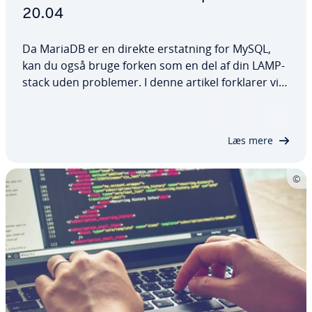
20.04
Da MariaDB er en direkte er­stat­ning for MySQL,
kan du også bruge forken som en del af din LAMP-
stack uden problemer. I denne artikel forklarer vi,
hvordan du in­stal­le­rer MariaDB på Ubuntu 20.04,
hvilke kon­fi­gu­ra­tio­ner og sik­ker­heds­for­an­stalt­nin­
ger der anbefales, og hvordan du…
Læs mere