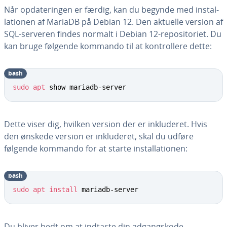
Når op­da­te­rin­gen er færdig, kan du begynde med in­stal­
la­tio­nen af MariaDB på Debian 12. Den aktuelle version af
SQL-serveren findes normalt i Debian 12-repo­si­to­ri­et. Du
kan bruge følgende kommando til at kon­trol­le­re dette:
bash
sudo
apt
 show mariadb-server
Dette viser dig, hvilken version der er in­klu­de­ret. Hvis
den ønskede version er in­klu­de­ret, skal du udføre
følgende kommando for at starte in­stal­la­tio­nen:
bash
sudo
apt
install
 mariadb-server
Du bliver bedt om at indtaste din ad­gangs­ko­de