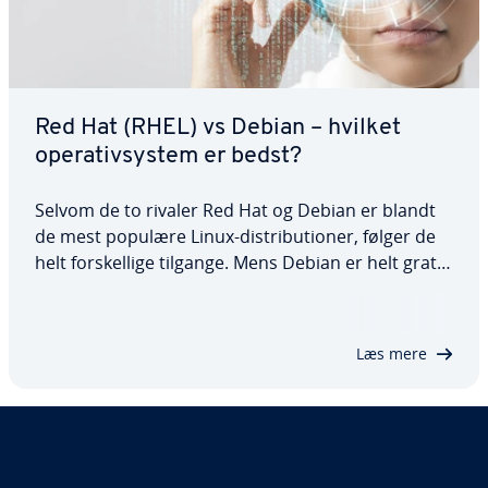
Red Hat (RHEL) vs Debian – hvilket
ope­ra­tiv­sy­stem er bedst?
Selvom de to rivaler Red Hat og Debian er blandt
de mest populære Linux-di­stri­bu­tio­ner, følger de
helt for­skel­li­ge tilgange. Mens Debian er helt gratis
og ikke in­de­hol­der mange betalte pro­gram­mer,
men fokuserer på open source-software, er den
pro­p­ri­e­tæ­re RHEL optimeret til…
Læs mere