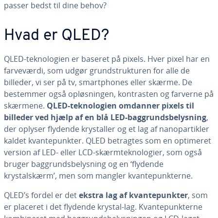
passer bedst til dine behov?
Hvad er QLED?
QLED-tek­no­lo­gi­en er baseret på pixels. Hver pixel har en
far­ve­vær­di, som udgør grund­struk­tu­ren for alle de
billeder, vi ser på tv, smartp­ho­nes eller skærme. De
bestemmer også op­løs­nin­gen, kon­tra­sten og farverne på
skærmene.
QLED-tek­no­lo­gi­en omdanner pixels til
billeder ved hjælp af en blå LED-bag­grunds­be­lys­ning
,
der oplyser flydende krystal­ler og et lag af na­no­par­tik­ler
kaldet kvan­te­punk­ter. QLED betragtes som en optimeret
version af LED- eller LCD-skærm­tek­no­lo­gi­er, som også
bruger bag­grunds­be­lys­ning og en ‘flydende
krystalskærm’, men som mangler kvan­te­punk­ter­ne.
QLED’s fordel er det
ekstra lag af kvan­te­punk­ter
, som
er placeret i det flydende krystal-lag. Kvan­te­punk­ter­ne