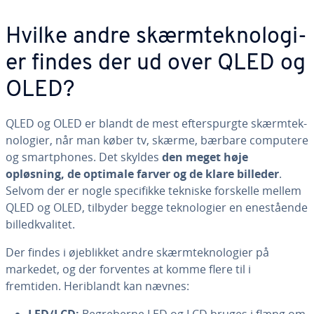
Hvilke andre skærm­tek­no­lo­gi­
er findes der ud over QLED og
OLED?
QLED og OLED er blandt de mest ef­ter­s­purg­te skærm­tek­
no­lo­gi­er, når man køber tv, skærme, bærbare computere
og smartp­ho­nes. Det skyldes
den meget høje
opløsning, de optimale farver og de klare billeder
.
Selvom der er nogle spe­ci­fik­ke tekniske forskelle mellem
QLED og OLED, tilbyder begge tek­no­lo­gi­er en ene­stå­en­de
bil­led­kva­li­tet.
Der findes i øje­blik­ket andre skærm­tek­no­lo­gi­er på
markedet, og der forventes at komme flere til i
fremtiden. Her­i­blandt kan nævnes: