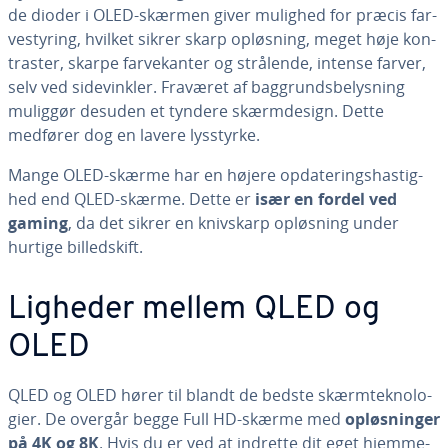
de dioder i OLED-skærmen giver mulighed for præcis far­
ve­sty­ring, hvilket sikrer skarp opløsning, meget høje kon­
tra­ster, skarpe far­ve­kan­ter og strålende, intense farver,
selv ved si­de­vink­ler. Fraværet af bag­grunds­be­lys­ning
muliggør desuden et tyndere skærm­de­sign. Dette
medfører dog en lavere lysstyrke.
Mange OLED-skærme har en højere op­da­te­rings­hastig­
hed end QLED-skærme. Dette er
især en fordel ved
gaming
, da det sikrer en knivskarp opløsning under
hurtige bil­led­skift.
Ligheder mellem QLED og
OLED
QLED og OLED hører til blandt de bedste skærm­tek­no­lo­
gi­er. De overgår begge Full HD-skærme med
op­løs­nin­ger
på 4K og 8K
. Hvis du er ved at indrette dit eget hjem­me­