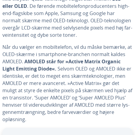
eller OLED
. De førende mo­bil­te­le­fon­pro­du­cen­ters high-
end-flagskibe som Apple, Samsung og Google har
normalt skærme med OLED-teknologi. OLED-tek­no­lo­gi­en
overgår LCD-skærme med selvly­sen­de pixels med høj far­
ve­in­ten­si­tet og dybe sorte toner.
Når du vælger en mo­bil­te­le­fon, vil du måske bemærke, at
OLED-skærme i smartp­ho­ne-branchen normalt kaldes
AMOLED.
AMOLED står for »Active Matrix Organic
Light Emitting Diode«.
Selvom OLED og AMOLED ikke er
identiske, er det to meget ens skærm­tek­no­lo­gi­er, men
AMOLED er mere avanceret. »Active Matrix« gør det
muligt at styre de enkelte pixels på skærmen ved hjælp af
en tran­si­stor. ‘Super AMOLED’ og ‘Super AMOLED Plus’
henviser til vi­de­re­ud­vik­lin­ger af AMOLED med større lys­
gen­nem­træng­ning, bedre far­ve­vær­di­er og højere
opløsning.
Gå til ho­ved­me­nu­en