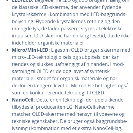
LED/LCD:
Be­gre­ber­ne LED og LCD bruges i flæng om
de klassiske LCD-skærme, der anvender flydende
krystal-skærme i kom­bi­na­tion med LED-bag­grunds­
be­lys­ning. Flydende krystal­ler­nes retning og den
mængde lys, de lader passere, styres af elek­tri­ske
impulser. LCD-skærme har en lang levetid, da de ikke
in­de­hol­der organiske ma­te­ri­a­ler.
Micro/Mini-LED:
Ligesom OLED bruger skærme med
micro-LED-teknologi pixels og subpixels, der kan
tændes og slukkes uaf­hæn­gigt af hinanden. I mod­
sæt­ning til OLED er de dog lavet af syntetisk
materiale i stedet for organisk materiale og har
derfor en længere levetid. Micro-LED betragtes også
som en kon­kur­re­ren­de teknologi til OLED.
NanoCell:
Dette er en teknologi, der ude­luk­ken­de
tilbydes af pro­du­cen­ten LG. NanoCell-skærme
matcher QLED-skærme med hensyn til ydeevne og
tekniske egen­ska­ber. De bruger også bag­grunds­be­
lys­ning i kom­bi­na­tion med et ekstra NanoCell-lag.