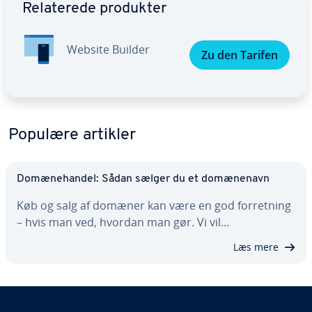
Re­la­te­re­de produkter
Website Builder
Zu den Tarifen
Populære artikler
Do­mæ­ne­han­del: Sådan sælger du et do­mæ­ne­navn
Køb og salg af domæner kan være en god for­ret­ning
– hvis man ved, hvordan man gør. Vi vil…
Læs mere