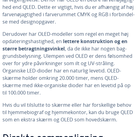
hed end QLED. Dette er vigtigt, hvis du er afhængig af høj
far­ve­nøj­ag­tig­hed i far­ve­rum­met CMYK og RGB i for­bin­del­
se med de­sig­nop­ga­ver.
Derudover har OLED-modeller som regel en meget høj
op­da­te­rings­hastig­hed, en
lettere kon­struk­tion og en
større be­tragt­nings­vin­kel
, da de ikke har nogen bag­
grunds­be­lys­ning. Ulempen ved OLED er dens følsomhed
over for ydre på­virk­nin­ger som ilt og UV-stråling.
Organiske LED-dioder har en naturlig levetid. OLED-
skærme holder omkring 20.000 timer, mens QLED-
skærme med ikke-organiske dioder har en levetid på op
til 100.000 timer.
Hvis du vil tilslutte to skærme eller har for­skel­li­ge behov
til hjem­me­bi­o­graf og hjem­me­kon­tor, kan du bruge QLED
som en ekstra skærm og OLED som ho­ved­skærm.