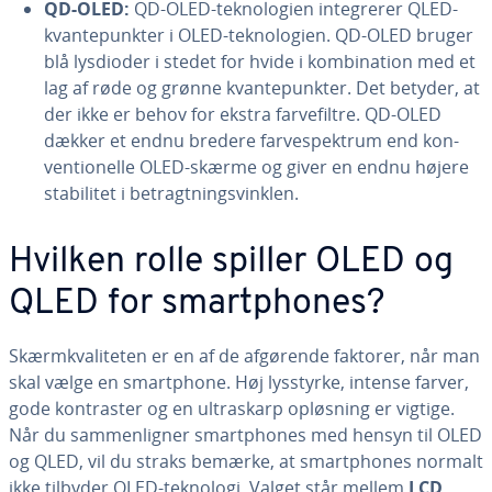
QD-OLED:
QD-OLED-tek­no­lo­gi­en in­te­gre­rer QLED-
kvan­te­punk­ter i OLED-tek­no­lo­gi­en. QD-OLED bruger
blå lysdioder i stedet for hvide i kom­bi­na­tion med et
lag af røde og grønne kvan­te­punk­ter. Det betyder, at
der ikke er behov for ekstra far­ve­fil­tre. QD-OLED
dækker et endnu bredere far­ve­spek­trum end kon­
ven­tio­nel­le OLED-skærme og giver en endnu højere
sta­bi­li­tet i be­tragt­nings­vink­len.
Hvilken rolle spiller OLED og
QLED for smartp­ho­nes?
Skærm­kva­li­te­ten er en af de afgørende faktorer, når man
skal vælge en smartp­ho­ne. Høj lysstyrke, intense farver,
gode kon­tra­ster og en ul­tra­skarp opløsning er vigtige.
Når du sam­men­lig­ner smartp­ho­nes med hensyn til OLED
og QLED, vil du straks bemærke, at smartp­ho­nes normalt
ikke tilbyder QLED-teknologi. Valget står mellem
LCD