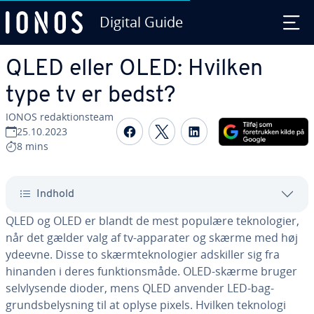
Digital Guide
Gå til ho­ve­d­ind­hol­det
QLED eller OLED: Hvilken
type tv er bedst?
IONOS re­dak­tions­team
Del på Facebook
Del på Twitter
Del på LinkedIn
25.10.2023
8 mins
Indhold
QLED og OLED er blandt de mest populære tek­no­lo­gi­er,
når det gælder valg af tv-apparater og skærme med høj
ydeevne. Disse to skærm­tek­no­lo­gi­er adskiller sig fra
hinanden i deres funk­tions­må­de. OLED-skærme bruger
selvly­sen­de dioder, mens QLED anvender LED-bag­
grunds­be­lys­ning til at oplyse pixels. Hvilken teknologi