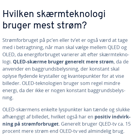
Hvilken skærm­tek­no­lo­gi
bruger mest strøm?
Strøm­for­bru­get på pc’en eller tv’et er også værd at tage
med i be­tragt­ning, når man skal vælge mellem QLED og
OLED, da ener­gi­for­bru­get varierer alt efter skærm­tek­no­
lo­gi.
QLED-skærme bruger generelt mere strøm
, da de
anvender en bag­grunds­be­lys­ning, der konstant skal
oplyse flydende krystal­ler og kvan­te­punk­ter for at vise
billeder. OLED-tek­no­lo­gi­en bruger som regel mindre
energi, da der ikke er nogen konstant bag­grunds­be­lys­
ning.
OLED-skærmens enkelte lys­punk­ter kan tænde og slukke
afhængigt af billedet, hvilket også har en
positiv ind­virk­
ning på strøm­for­bru­get
. Generelt bruger QLED-tv ca. 15
procent mere strøm end OLED-tv ved al­min­de­lig brug.