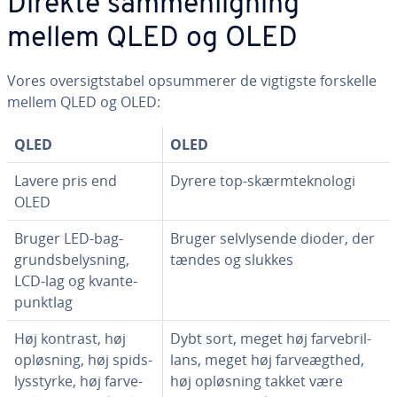
Direkte sam­men­lig­ning
mellem QLED og OLED
Vores over­sigtsta­bel op­sum­me­rer de vigtigste forskelle
mellem QLED og OLED:
QLED
OLED
Lavere pris end
Dyrere top-skærm­tek­no­lo­gi
OLED
Bruger LED-bag­
Bruger selvly­sen­de dioder, der
grunds­be­lys­ning,
tændes og slukkes
LCD-lag og kvan­te­
punkt­lag
Høj kontrast, høj
Dybt sort, meget høj far­ve­bril­
opløsning, høj spids­
lans, meget høj far­ve­ægt­hed,
lys­styr­ke, høj far­ve­
høj opløsning takket være