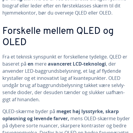
bi­o­graf eller leder efter en første­klas­ses skærm til dit
hjem­me­kon­tor, bør du overveje QLED eller OLED.
Forskelle mellem QLED og
OLED
Fra et teknisk synspunkt er for­skel­le­ne tydelige. QLED er
baseret på
en
mere
avanceret LCD-teknologi
, der
anvender LED-bag­grunds­be­lys­ning, et lag af flydende
krystal­ler og et in­nova­tivt lag af kvan­te­punk­ter. OLED
undgår brug af bag­grunds­be­lys­ning takket være selvly­
sen­de dioder, der desuden tænder og slukker uaf­hæn­
gigt af hinanden.
QLED-skærme byder på
meget høj lysstyrke, skarp
opløsning og levende farver,
mens OLED-skærme byder
på dybere sorte nuancer, skarpere kon­tra­ster og bedre
far­ve­gen­gi­vel­se. Derfor har OLED en bedre far­ve­nøj­ag­tig­