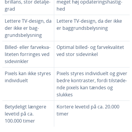
bril­lans, stor de­tal­je­
meget høj op­da­te­rings­hastig­
grad
hed
Lettere TV-design, da
Lettere TV-design, da der ikke
der ikke er bag­
er bag­grunds­be­lys­ning
grunds­be­lys­ning
Billed- eller far­ve­kva­
Optimal billed- og far­ve­kva­li­tet
li­te­ten forringes ved
ved stor si­de­vin­kel
si­de­vink­ler
Pixels kan ikke styres
Pixels styres in­di­vi­du­elt og giver
in­di­vi­du­elt
bedre kon­tra­ster, fordi til­stø­de­
n­de pixels kan tændes og
slukkes
Be­ty­de­ligt længere
Kortere levetid på ca. 20.000
levetid på ca.
timer
100.000 timer