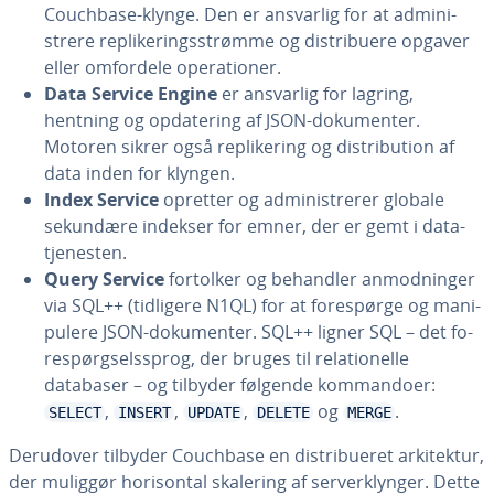
Couchbase-klynge. Den er ansvarlig for at ad­mi­ni­
stre­re repli­ke­rings­strøm­me og di­stri­bu­e­re opgaver
eller omfordele ope­ra­tio­ner.
Data Service Engine
er ansvarlig for lagring,
hentning og op­da­te­ring af JSON-do­ku­men­ter.
Motoren sikrer også repli­ke­ring og di­stri­bu­tion af
data inden for klyngen.
Index Service
opretter og ad­mi­ni­stre­rer globale
sekundære indekser for emner, der er gemt i da­ta­
tje­ne­sten.
Query Service
fortolker og behandler an­mod­nin­ger
via SQL++ (tidligere N1QL) for at fo­re­spør­ge og ma­ni­
p­u­le­re JSON-do­ku­men­ter. SQL++ ligner SQL – det fo­
re­spørgsels­sprog, der bruges til re­la­tio­nel­le
databaser – og tilbyder følgende kom­man­do­er:
,
,
,
og
.
SELECT
INSERT
UPDATE
DELETE
MERGE
Derudover tilbyder Couchbase en di­stri­bu­e­ret ar­ki­tek­tur,
der muliggør ho­ri­son­tal skalering af ser­ver­klyn­ger. Dette