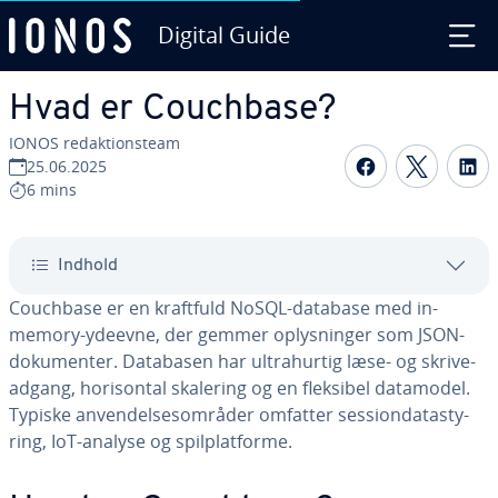
Digital Guide
Gå til ho­ve­d­ind­hol­det
Hvad er Couchbase?
IONOS re­dak­tions­team
Del på Fac
Del på
D
25.06.2025
6 mins
Indhold
Couchbase er en kraftfuld NoSQL-database med in-
memory-ydeevne, der gemmer op­lys­nin­ger som JSON-
do­ku­men­ter. Databasen har ul­tra­hur­tig læse- og skri­ve­
ad­gang, ho­ri­son­tal skalering og en fleksibel datamodel.
Typiske an­ven­del­ses­om­rå­der omfatter ses­sionda­ta­sty­
ring, IoT-analyse og spil­p­lat­for­me.