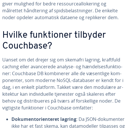
giver mulighed for bedre res­sour­ce­al­lo­ke­ring og
målrettet hånd­te­ring af spids­be­last­nin­ger. De enkelte
noder opdeler au­to­ma­tisk dataene og repli­ke­rer dem.
Hvilke funk­tio­ner tilbyder
Couchbase?
Uanset om det drejer sig om skemafri lagring, kraftfuld
caching eller avan­ce­re­de analyse- og hæn­del­ses­funk­tio­
ner: Couchbase DB kom­bi­ne­rer alle de væ­sent­li­ge kom­
po­nen­ter, som moderne NoSQL-databaser er kendt for i
dag, i en enkelt platform. Takket være den modulære ar­
ki­tek­tur kan in­di­vi­du­el­le tjenester også skaleres efter
behov og di­stri­bu­e­res på tværs af for­skel­li­ge noder. De
vigtigste funk­tio­ner i Couchbase omfatter:
Do­ku­men­t­o­ri­en­te­ret lagring
: Da JSON-do­ku­men­ter
ikke har et fast skema, kan da­ta­mo­del­ler tilpasses og