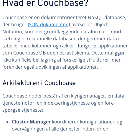
Hvad er Couchbase?
Couchbase er en do­ku­men­t­o­ri­en­te­ret NoSQL-database,
der bruger
JSON-do­ku­men­ter
(Ja­va­Script Object
Notation) som det grund­læg­gen­de da­ta­for­mat. I mod­
sæt­ning til re­la­tio­nel­le databaser, der gemmer data i
tabeller med kolonner og rækker, fungerer ap­pli­ka­tio­ner
som Couchbase DB uden et fast skema. Dette muliggør
ikke kun fleksibel lagring af for­skel­li­ge struk­tu­rer, men
forenkler også ud­vik­lin­gen af ap­pli­ka­tio­ner.
Ar­ki­tek­tu­ren i Couchbase
Couchbase-noder består af en klyn­ge­ma­na­ger, en da­ta­
tje­ne­ste­mo­tor, en in­dek­se­ring­s­tje­ne­ste og en fo­re­
spørgsel­stje­ne­ste:
Cluster Manager
ko­or­di­ne­rer kon­fi­gu­ra­tio­nen og
over­våg­nin­gen af alle tjenester inden for en