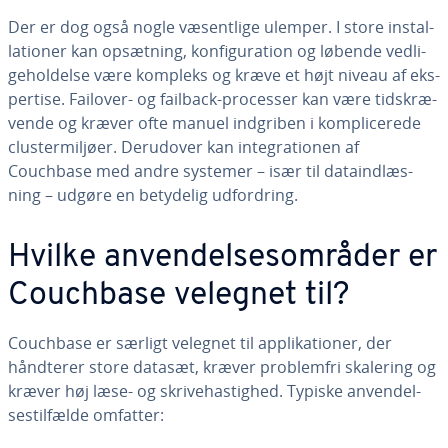
Der er dog også nogle væ­sent­li­ge ulemper. I store in­stal­
la­tio­ner kan opsætning, kon­fi­gu­ra­tion og løbende ved­li­
ge­hol­del­se være kompleks og kræve et højt niveau af eks­
per­ti­se. Failover- og failback-processer kan være tids­kræ­
ven­de og kræver ofte manuel indgriben i kom­pli­ce­re­de
clus­ter­mil­jø­er. Derudover kan in­te­gra­tio­nen af
Couchbase med andre systemer – især til da­ta­ind­læs­
ning – udgøre en betydelig ud­for­dring.
Hvilke an­ven­del­ses­om­rå­der er
Couchbase velegnet til?
Couchbase er særligt velegnet til ap­pli­ka­tio­ner, der
håndterer store datasæt, kræver pro­blem­fri skalering og
kræver høj læse- og skri­ve­ha­stig­hed. Typiske an­ven­del­
ses­til­fæl­de omfatter: