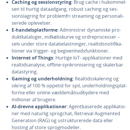
Caching og ses­sions­ty­ring
: Brug cache i hukom­mel­
sen til hurtig da­ta­ad­gang, robust caching og ses­
sions­lag­ring for pro­blem­fri streaming og per­so­na­li­
se­re­de op­le­vel­ser.
E-han­dels­plat­for­me
: Ad­mi­ni­strer dynamiske pro­
dukt­ka­ta­lo­ger, ind­købs­kur­ve og or­dre­pro­ces­ser –
selv under store da­ta­be­last­nin­ger, re­al­tids­no­ti­fi­ka­
tio­ner via trigger- og be­gi­ven­heds­funk­tio­ner.
Internet of Things
: Hurtige IoT- ap­pli­ka­tio­ner med
re­al­tids­a­na­ly­se, offline-syn­kro­ni­se­ring og skalerbar
da­ta­sty­ring.
Gaming og un­der­hold­ning
: Re­al­tids­ska­le­ring og
sikring af 100 % oppetid for spil, un­der­hold­nings­plat­
for­me eller online væd­de­måls­ud­by­de­re med
millioner af brugere.
AI-drevne ap­pli­ka­tio­ner
: Agent­ba­se­re­de ap­pli­ka­tio­
ner med naturlig sprogchat, Retrieval Augmented
Ge­ne­ra­tion (RAG) og ustruk­tu­re­re­de data eller
hosting af store sprog­mo­del­ler.