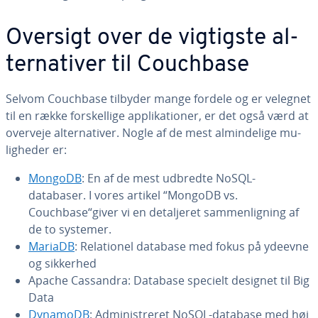
Oversigt over de vigtigste al­
ter­na­ti­ver til Couchbase
Selvom Couchbase tilbyder mange fordele og er velegnet
til en række for­skel­li­ge ap­pli­ka­tio­ner, er det også værd at
overveje al­ter­na­ti­ver. Nogle af de mest al­min­de­li­ge mu­
lig­he­der er:
MongoDB
: En af de mest udbredte NoSQL-
databaser. I vores artikel “MongoDB vs.
Couchbase“giver vi en de­tal­je­ret sam­men­lig­ning af
de to systemer.
MariaDB
: Re­la­tio­nel database med fokus på ydeevne
og sikkerhed
Apache Cassandra: Database specielt designet til Big
Data
DynamoDB
: Ad­mi­ni­stre­ret NoSQL-database med høj