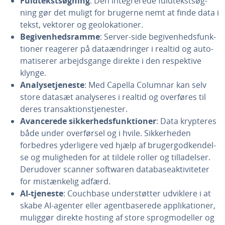
Fuld­tekstsøg­ning
: Den in­te­gre­re­de fuld­tekstsøg­
ning gør det muligt for brugerne nemt at finde data i
tekst, vektorer og ge­o­lo­ka­tio­ner.
Be­gi­ven­heds­ram­me
: Server-side be­gi­ven­heds­funk­
tio­ner reagerer på da­ta­æn­drin­ger i realtid og au­to­
ma­ti­se­rer ar­bejds­gan­ge direkte i den respek­ti­ve
klynge.
Ana­ly­se­tje­ne­ste
: Med Capella Columnar kan selv
store datasæt ana­ly­se­res i realtid og overføres til
deres transak­tion­s­tje­ne­ster.
Avan­ce­re­de sik­ker­heds­funk­tio­ner
: Data krypteres
både under over­før­sel og i hvile. Sik­ker­he­den
forbedres yder­li­ge­re ved hjælp af bru­ger­god­ken­del­
se og mu­lig­he­den for at tildele roller og til­la­del­ser.
Derudover scanner softwaren da­ta­ba­se­ak­ti­vi­te­ter
for mistæn­ke­lig adfærd.
AI-tjeneste
: Couchbase un­der­støt­ter udviklere i at
skabe AI-agenter eller agent­ba­se­re­de ap­pli­ka­tio­ner,
muliggør direkte hosting af store sprog­mo­del­ler og