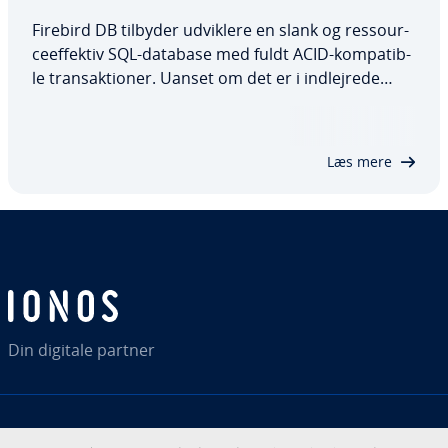
Firebird DB tilbyder udviklere en slank og res­sour­
ce­ef­fek­tiv SQL-database med fuldt ACID-kom­pa­tib­
le transak­tio­ner. Uanset om det er i ind­lej­re­de
systemer, we­bap­pli­ka­tio­ner eller rap­por­te­rings­løs­
nin­ger, leverer Firebird solid og pålidelig ydeevne. I
denne vej­led­ning vil vi…
Læs mere
Din digitale partner
RSS
LinkedIn
tiktok
Instagram