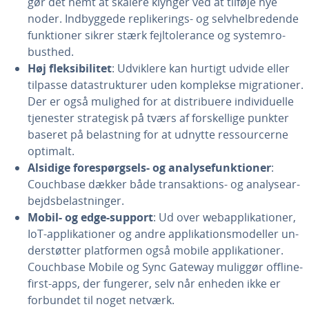
gør det nemt at skalere klynger ved at tilføje nye
noder. Ind­byg­ge­de repli­ke­rings- og selv­hel­bre­den­de
funk­tio­ner sikrer stærk fejl­t­o­le­ran­ce og sy­stem­ro­
bust­hed.
Høj flek­si­bi­li­tet
: Udviklere kan hurtigt udvide eller
tilpasse da­ta­struk­tu­rer uden komplekse mi­gra­tio­ner.
Der er også mulighed for at di­stri­bu­e­re in­di­vi­du­el­le
tjenester stra­te­gisk på tværs af for­skel­li­ge punkter
baseret på be­last­ning for at udnytte res­sour­cer­ne
optimalt.
Alsidige fo­re­spørgsels- og ana­ly­se­funk­tio­ner
:
Couchbase dækker både transak­tions- og ana­ly­se­ar­
bejds­be­last­nin­ger.
Mobil- og edge-support
: Ud over we­bap­pli­ka­tio­ner,
IoT-ap­pli­ka­tio­ner og andre ap­pli­ka­tions­mo­del­ler un­
der­støt­ter plat­for­men også mobile ap­pli­ka­tio­ner.
Couchbase Mobile og Sync Gateway muliggør offline-
first-apps, der fungerer, selv når enheden ikke er
forbundet til noget netværk.