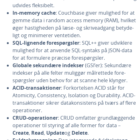
udvides flek­si­belt.
In-memory cache
: Couchbase giver mulighed for at
gemme data i random access memory (RAM), hvilket
øger ha­stig­he­den på læse- og skri­ve­ad­gang be­ty­de­
ligt og minimerer ven­te­ti­den.
SQL-lignende fo­re­spørgs­ler
: SQL++ giver udviklere
mulighed for at anvende SQL-syntaks på JSON-data
for at formulere præcise fo­re­spørgs­ler.
Globale sekundære indekser
(GSI’er): Sekundære
indekser på alle felter muliggør må­l­ret­te­de fo­re­
spørgs­ler uden behov for at scanne hele klynger.
ACID-transak­tio­ner
: For­kor­tel­sen ACID står for
Atomicity, Con­si­sten­cy, Isolation og Du­ra­bi­li­ty. ACID-
transak­tio­ner sikrer da­ta­kon­si­stens på tværs af flere
ope­ra­tio­ner.
CRUD-ope­ra­tio­ner
: CRUD omfatter grund­læg­gen­de
ope­ra­tio­ner til styring af alle former for data –
Create
,
Read
,
Update
og
Delete
.