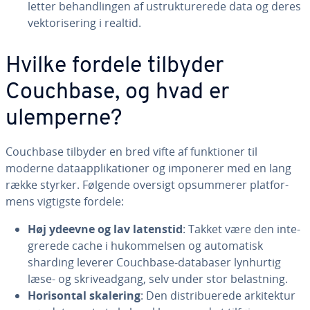
letter be­hand­lin­gen af ustruk­tu­re­re­de data og deres
vek­to­ri­se­ring i realtid.
Hvilke fordele tilbyder
Couchbase, og hvad er
ulemperne?
Couchbase tilbyder en bred vifte af funk­tio­ner til
moderne da­ta­ap­pli­ka­tio­ner og imponerer med en lang
række styrker. Følgende oversigt op­sum­me­rer plat­for­
mens vigtigste fordele:
Høj ydeevne og lav latenstid
: Takket være den in­te­
gre­re­de cache i hukom­mel­sen og au­to­ma­tisk
sharding leverer Couchbase-databaser lynhurtig
læse- og skri­ve­ad­gang, selv under stor be­last­ning.
Ho­ri­son­tal skalering
: Den di­stri­bu­e­re­de ar­ki­tek­tur