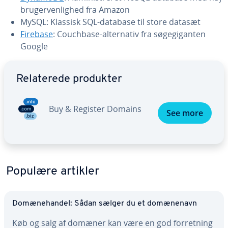
bru­ger­ven­lig­hed fra Amazon
MySQL: Klassisk SQL-database til store datasæt
Firebase
: Couchbase-al­ter­na­tiv fra sø­ge­gi­gan­ten
Google
Gå til ho­ved­me­nu­en
Re­la­te­re­de produkter
Buy & Register Domains
See more
Populære artikler
Do­mæ­ne­han­del: Sådan sælger du et do­mæ­ne­navn
Køb og salg af domæner kan være en god for­ret­ning