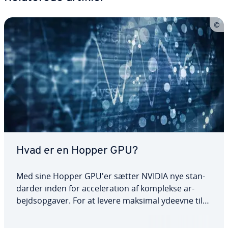
Hvad er en Hopper GPU?
Med sine Hopper GPU'er sætter NVIDIA nye stan­
dar­der inden for ac­ce­le­ra­tion af komplekse ar­
bejds­op­ga­ver. For at levere maksimal ydeevne til
AI- og HPC-ap­pli­ka­tio­ner er den nyeste ge­ne­ra­tion
af GPU'er udstyret med en række ba­ne­bry­den­de