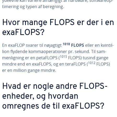
ydeevne kan variere afhængigt af hardware, softwa­re­op­
ti­me­ring og typen af beregning.
Hvor mange FLOPS er der i en
exaFLOPS?
1018
En exaFLOP svarer til nøjagtigt
FLOPS
eller en kvin­til­
li­on flydende kom­ma­o­pe­ra­tio­ner pr. sekund. Til sam­
1015
men­lig­ning er en petaFLOPS (
FLOPS) tusind gange
1012
mindre end en exaFLOPS, og en teraFLOPS (
FLOPS)
er en million gange mindre.
Hvad er nogle andre FLOPS-
enheder, og hvordan
omregnes de til exaFLOPS?