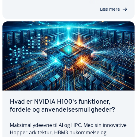
in­nova­tio­ner. Vi forklarer, hvad der gør…
Læs mere
Hvad er NVIDIA H100's funk­tio­ner,
fordele og an­ven­del­ses­mu­lig­he­der?
Maksimal ydeevne til AI og HPC. Med sin in­nova­ti­ve
Hopper-ar­ki­tek­tur, HBM3-hukom­mel­se og