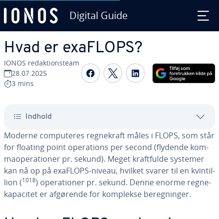
Digital Guide
Gå til ho­ve­d­ind­hol­det
Hvad er exaFLOPS?
IONOS re­dak­tions­team
Del på Facebook
Del på Twitter
Del på LinkedIn
28.07.2025
3 mins
Indhold
Moderne com­pu­te­res reg­ne­kraft måles i FLOPS, som står
for floating point ope­ra­tions per second (flydende kom­
ma­o­pe­ra­tio­ner pr. sekund). Meget kraft­ful­de systemer
kan nå op på exaFLOPS-niveau, hvilket svarer til en kvin­til­
1018
li­on (
) ope­ra­tio­ner pr. sekund. Denne enorme reg­ne­
ka­pa­ci­tet er afgørende for komplekse be­reg­nin­ger.