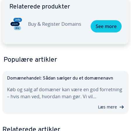
Re­la­te­re­de produkter
Buy & Register Domains
See more
Populære artikler
Do­mæ­ne­han­del: Sådan sælger du et do­mæ­ne­navn
Køb og salg af domæner kan være en god for­ret­ning
– hvis man ved, hvordan man gør. Vi vil…
Læs mere
Re­la­te­re­de artikler