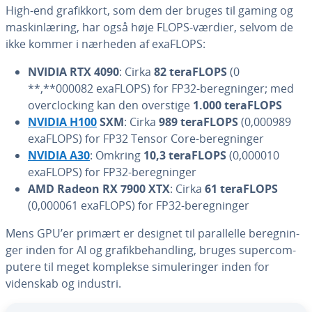
High-end gra­fik­kort, som dem der bruges til gaming og
ma­skin­læ­ring, har også høje FLOPS-værdier, selvom de
ikke kommer i nærheden af exaFLOPS:
NVIDIA RTX 4090
: Cirka
82 teraFLOPS
(0
**,**000082 exaFLOPS) for FP32-be­reg­nin­ger; med
overclo­ck­ing kan den overstige
1.000 teraFLOPS
NVIDIA H100
SXM
: Cirka
989 teraFLOPS
(0,000989
exaFLOPS) for FP32 Tensor Core-be­reg­nin­ger
NVIDIA A30
: Omkring
10,3 teraFLOPS
(0,000010
exaFLOPS) for FP32-be­reg­nin­ger
AMD Radeon RX 7900 XTX
: Cirka
61 teraFLOPS
(0,000061 exaFLOPS) for FP32-be­reg­nin­ger
Mens GPU’er primært er designet til pa­ral­lel­le be­reg­nin­
ger inden for AI og gra­fik­be­hand­ling, bruges su­percom­
pu­te­re til meget komplekse si­mu­le­rin­ger inden for
videnskab og industri.
Gå til ho­ved­me­nu­en