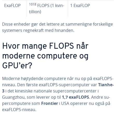
1018
ExaFLOP
FLOPS (1 kvin­
1 ExaFLOP
til­li­on)
Disse enheder gør det lettere at sam­men­lig­ne for­skel­li­ge
systemers reg­ne­kraft med hinanden.
Hvor mange FLOPS når
moderne computere og
GPU’er?
Moderne højty­den­de computere når nu op på exaFLOPS-
niveau. Den første exaFLOPS-su­percom­pu­ter var
Tianhe-
3
i det kinesiske nationale su­percom­pu­ter­cen­ter i
Guangzhou, som leverer op til
1,7 exaFLOPS
. Andre su­
percom­pu­te­re som
Frontier
i USA opererer nu også på
exaFLOPS-niveau.