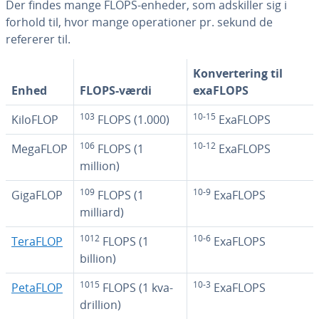
Der findes mange FLOPS-enheder, som adskiller sig i
forhold til, hvor mange ope­ra­tio­ner pr. sekund de
refererer til.
Kon­ver­te­ring til
Enhed
FLOPS-værdi
exaFLOPS
103
10-15
KiloFLOP
FLOPS (1.000)
ExaFLOPS
106
10-12
MegaFLOP
FLOPS (1
ExaFLOPS
million)
109
10-9
GigaFLOP
FLOPS (1
ExaFLOPS
milliard)
1012
10-6
TeraFLOP
FLOPS (1
ExaFLOPS
billion)
1015
10-3
PetaFLOP
FLOPS (1 kva­
ExaFLOPS
dril­li­on)