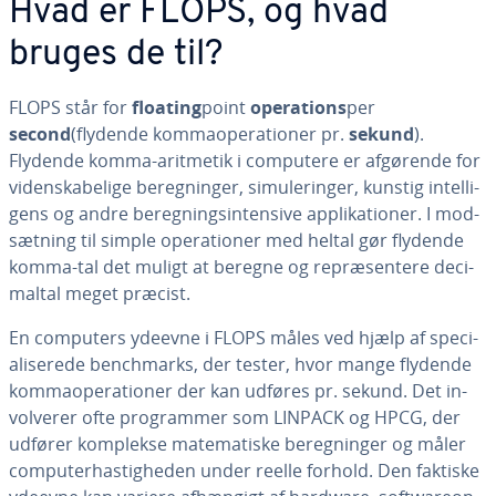
Hvad er FLOPS, og hvad
bruges de til?
FLOPS står for
floating
point
ope­ra­tions
per
second
(flydende kom­ma­o­pe­ra­tio­ner pr.
sekund
).
Flydende komma-aritmetik i computere er afgørende for
vi­den­ska­be­li­ge be­reg­nin­ger, si­mu­le­rin­ger, kunstig in­tel­li­
gens og andre be­reg­nings­in­ten­si­ve ap­pli­ka­tio­ner. I mod­
sæt­ning til simple ope­ra­tio­ner med heltal gør flydende
komma-tal det muligt at beregne og re­præ­sen­te­re de­ci­
mal­tal meget præcist.
En computers ydeevne i FLOPS måles ved hjælp af spe­ci­
a­li­se­re­de ben­ch­marks, der tester, hvor mange flydende
kom­ma­o­pe­ra­tio­ner der kan udføres pr. sekund. Det in­
vol­ve­rer ofte pro­gram­mer som LINPACK og HPCG, der
udfører komplekse ma­te­ma­ti­ske be­reg­nin­ger og måler
com­pu­ter­ha­stig­he­den under reelle forhold. Den faktiske