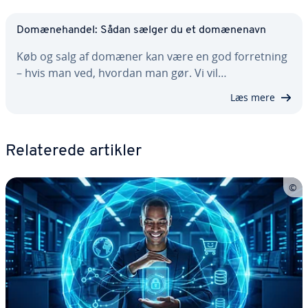
Do­mæ­ne­han­del: Sådan sælger du et do­mæ­ne­navn
Køb og salg af domæner kan være en god for­ret­ning
– hvis man ved, hvordan man gør. Vi vil…
Læs mere
Re­la­te­re­de artikler