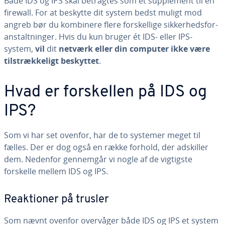
Både IDS og IPS skal betragtes som et sup­ple­ment til en
firewall. For at beskytte dit system bedst muligt mod
angreb bør du kombinere flere for­skel­li­ge sik­ker­heds­for­
an­stalt­nin­ger. Hvis du kun bruger ét IDS- eller IPS-
system,
vil
dit
netværk eller din computer ikke være
til­stræk­ke­ligt beskyttet
.
Hvad er for­skel­len på IDS og
IPS?
Som vi har set ovenfor, har de to systemer meget til
fælles. Der er dog også en række forhold, der adskiller
dem. Nedenfor gennemgår vi nogle af de vigtigste
forskelle mellem IDS og IPS.
Re­ak­tio­ner på trusler
Som nævnt ovenfor overvåger både IDS og IPS et system