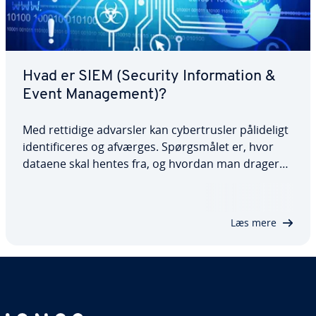
Hvad er SIEM (Security In­for­ma­tion &
Event Ma­na­ge­ment)?
Med rettidige advarsler kan cy­ber­trus­ler på­li­de­ligt
iden­ti­fi­ce­res og afværges. Spørgs­må­let er, hvor
dataene skal hentes fra, og hvordan man drager
de rigtige kon­klu­sio­ner. Det er her, SIEM – en for­
kor­tel­se for Security In­for­ma­tion & Event Ma­na­ge­
ment – kommer ind i billedet. Alle…
Læs mere