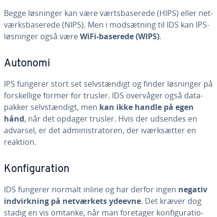
Begge løsninger kan være værts­ba­se­re­de (HIPS) eller net­
værks­ba­se­re­de (NIPS). Men i mod­sæt­ning til IDS kan IPS-
løsninger også være
WiFi-baserede (WIPS)
.
Autonomi
IPS fungerer stort set selv­stæn­digt og finder løsninger på
for­skel­li­ge former for trusler. IDS overvåger også da­ta­
pak­ker selv­stæn­digt, men
kan ikke handle på egen
hånd
, når det opdager trusler. Hvis der udsendes en
advarsel, er det ad­mi­ni­stra­to­ren, der iværk­sæt­ter en
reaktion.
Kon­fi­gu­ra­tion
IDS fungerer normalt inline og har derfor ingen
negativ
ind­virk­ning på net­vær­kets ydeevne
. Det kræver dog
stadig en vis omtanke, når man foretager kon­fi­gu­ra­tio­