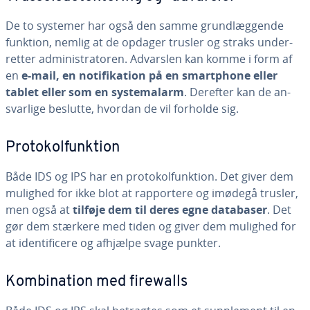
De to systemer har også den samme grund­læg­gen­de
funktion, nemlig at de opdager trusler og straks un­der­
ret­ter ad­mi­ni­stra­to­ren. Advarslen kan komme i form af
en
e-mail, en no­ti­fi­ka­tion på en smartp­ho­ne eller
tablet eller som en sy­ste­ma­larm
. Derefter kan de an­
svar­li­ge beslutte, hvordan de vil forholde sig.
Pro­tokol­funk­tion
Både IDS og IPS har en pro­tokol­funk­tion. Det giver dem
mulighed for ikke blot at rap­por­te­re og imødegå trusler,
men også at
tilføje dem til deres egne databaser
. Det
gør dem stærkere med tiden og giver dem mulighed for
at iden­ti­fi­ce­re og afhjælpe svage punkter.
Kom­bi­na­tion med firewalls