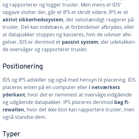
og rap­por­te­rer og logger trusler. Men mens et IDS’
opgave slutter der, går et IPS et skridt videre. IPS er et
aktivt sik­ker­heds­sy­stem
, der selv­stæn­digt reagerer på
trusler. Det kan indebære, at for­bin­del­ser afbrydes, eller
at da­ta­pak­ker stoppes og kasseres, hvis de udviser af­vi­
gel­ser. IDS er derimod et
passivt system
, der ude­luk­ken­
de overvåger og rap­por­te­rer trusler.
Po­si­tio­ne­ring
IDS og IPS adskiller sig også med hensyn til placering. IDS
placeres enten på en computer eller
i net­vær­kets
yderkant
, hvor det er nemmest at overvåge indgående
og udgående da­ta­pak­ker. IPS placeres derimod
bag fi­
rewal­len
, hvor det ikke blot kan rap­por­te­re trusler, men
også standse dem.
Typer