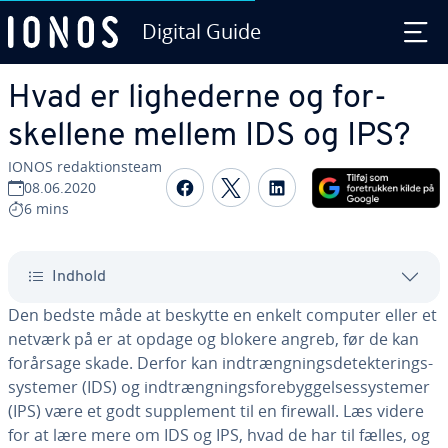
Digital Guide
Gå til ho­ve­d­ind­hol­det
Hvad er lig­he­der­ne og for­
skel­le­ne mellem IDS og IPS?
IONOS re­dak­tions­team
Del på Facebook
Del på Twitter
Del på LinkedIn
08.06.2020
6 mins
Indhold
Den bedste måde at beskytte en enkelt computer eller et
netværk på er at opdage og blokere angreb, før de kan
forårsage skade. Derfor kan ind­træng­nings­de­tek­te­rings­
sy­ste­mer (IDS) og ind­træng­nings­fore­byg­gel­ses­sy­ste­mer
(IPS) være et godt sup­ple­ment til en firewall. Læs videre
for at lære mere om IDS og IPS, hvad de har til fælles, og