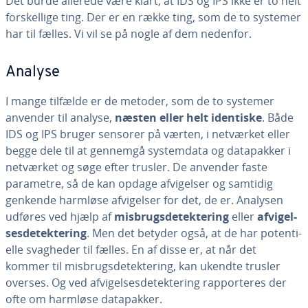
Det burde allerede være klart, at IDS og IPS ikke er to helt
for­skel­li­ge ting. Der er en række ting, som de to systemer
har til fælles. Vi vil se på nogle af dem nedenfor.
Analyse
I mange tilfælde er de metoder, som de to systemer
anvender til analyse,
næsten eller helt identiske
. Både
IDS og IPS bruger sensorer på værten, i netværket eller
begge dele til at gennemgå sy­stem­da­ta og da­ta­pak­ker i
netværket og søge efter trusler. De anvender faste
parametre, så de kan opdage af­vi­gel­ser og samtidig
genkende harmløse af­vi­gel­ser for det, de er. Analysen
udføres ved hjælp af
mis­brugs­de­tek­te­ring
eller
af­vi­gel­
ses­de­tek­te­ring
. Men det betyder også, at de har po­ten­ti­
el­le svagheder til fælles. En af disse er, at når det
kommer til mis­brugs­de­tek­te­ring, kan ukendte trusler
overses. Og ved af­vi­gel­ses­de­tek­te­ring rap­por­te­res der
ofte om harmløse da­ta­pak­ker.