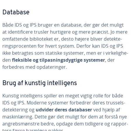
Database
Både IDS og IPS bruger en database, der gør det muligt
at iden­ti­fi­ce­re trusler hurtigere og mere præcist. Jo mere
om­fat­ten­de bi­bli­o­te­ket er, desto højere bliver de­tek­te­
rings­pro­cen­ten for hvert system. Derfor kan IDS og IPS
ikke betragtes som statiske systemer, men er i vir­ke­lig­he­
den
fleksible og til­pas­nings­dyg­ti­ge systemer
, der
forbedres med op­da­te­rin­ger.
Brug af kunstig in­tel­li­gens
Kunstig in­tel­li­gens spiller en meget vigtig rolle for både
IDS og IPS. Moderne systemer forbedrer deres trus­sels­
de­tek­te­ring og
udvider deres databaser
ved hjælp af
ma­skin­læ­ring. Dette gør det muligt for dem at forstå nye
an­grebs­møn­stre bedre, opdage dem tidligere og rap­por­
te­re færre harmløse pakker.