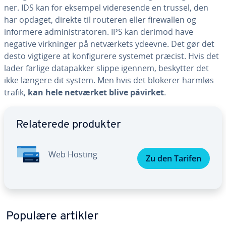
ner. IDS kan for eksempel vi­de­re­sen­de en trussel, den
har opdaget, direkte til routeren eller fi­rewal­len og
informere ad­mi­ni­stra­to­ren. IPS kan derimod have
negative virk­nin­ger på net­vær­kets ydeevne. Det gør det
desto vigtigere at kon­fi­gu­re­re systemet præcist. Hvis det
lader farlige da­ta­pak­ker slippe igennem, beskytter det
ikke længere dit system. Men hvis det blokerer harmløs
trafik,
kan hele netværket blive påvirket
.
Gå til ho­ved­me­nu­en
Re­la­te­re­de produkter
Web Hosting
Zu den Tarifen
Populære artikler