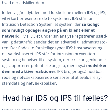
hvad der adskiller dem.
Inden vi går i dybden med for­skel­le­ne mellem IDS og IPS,
vil vi kort præ­sen­te­re de to systemer. IDS står for
Intrusion Detection System, et system, der
så tidligt
som muligt opdager angreb på en klient eller et
netværk
. Hvis IDS’et under sin analyse re­gi­stre­rer usæd­
van­lig da­ta­tra­fik, sender det en advarsel til ad­mi­ni­stra­to­
ren. Der findes to for­skel­li­ge typer IDS: host­ba­se­ret og
net­værks­ba­se­ret. IPS står for intrusion pre­ven­tion
system og henviser til et system, der ikke kun genkender
og rap­por­te­rer po­ten­ti­el­le angreb, men også
modvirker
dem med aktive re­ak­tio­ner
. IPS bruger også host­ba­se­
re­de og net­værks­ba­se­re­de sensorer til at evaluere sy­
stem­da­ta og net­værks­pak­ker.
Hvad har IDS og IPS til fælles?