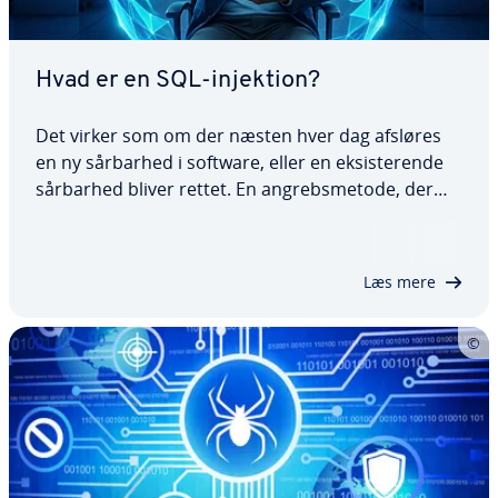
Hvad er en SQL-injektion?
Det virker som om der næsten hver dag afsløres
en ny sårbarhed i software, eller en ek­si­ste­ren­de
sårbarhed bliver rettet. En an­grebs­me­to­de, der
længe har udnyttet sådanne svagheder, er SQL-
injektion. Men hvad er disse ond­s­in­de­de da­ta­ba­se­
an­greb egentlig, hvordan fungerer de, og –…
Læs mere