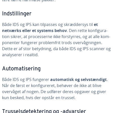
Indstil­lin­ger
Både IDS og IPS kan tilpasses og skræd­der­sys til
et
netværks eller et systems behov
. Den rette kon­fi­gu­ra­
tion sikrer, at pro­ces­ser­ne ikke for­styr­res, og at alle kom­
po­nen­ter fungerer pro­blem­frit trods over­våg­nin­gen.
Dette er af stor betydning, da både IDS og IPS scanner og
ana­ly­se­rer i realtid.
Au­to­ma­ti­se­ring
Både IDS og IPS fungerer
au­to­ma­tisk og selv­stæn­digt
.
Når de først er kon­fi­gu­re­ret, behøver de ikke at blive
overvåget af nogen. De udfører deres opgaver og giver
kun besked, hvis der opstår en trussel.
Trus­sels­de­tek­te­ring og -advarsler