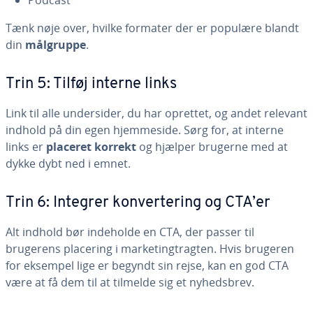
Podcast
Tænk nøje over, hvilke formater der er populære blandt
din
målgruppe
.
Trin 5: Tilføj interne links
Link til alle un­der­si­der, du har oprettet, og andet relevant
indhold på din egen hjem­mesi­de. Sørg for, at interne
links er
placeret korrekt
og hjælper brugerne med at
dykke dybt ned i emnet.
Trin 6: Integrer kon­ver­te­ring og CTA’er
Alt indhold bør indeholde en CTA, der passer til
brugerens placering i mar­ke­ting­trag­ten. Hvis brugeren
for eksempel lige er begyndt sin rejse, kan en god CTA
være at få dem til at tilmelde sig et nyheds­brev.