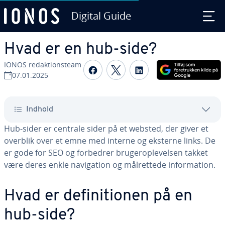
Digital Guide
Gå til ho­ve­d­ind­hol­det
Hvad er en hub-side?
IONOS re­dak­tions­team
Del på Facebook
Del på Twitter
Del på LinkedIn
07.01.2025
Indhold
Hub-sider er centrale sider på et websted, der giver et
overblik over et emne med interne og eksterne links. De
er gode for SEO og forbedrer bru­gero­p­le­vel­sen takket
være deres enkle navi­ga­tion og må­l­ret­te­de in­for­ma­tion.
Hvad er de­fi­ni­tio­nen på en
hub-side?