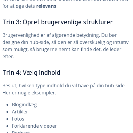
for at øge dets
relevans
.
Trin 3: Opret bru­ger­ven­li­ge struk­tu­rer
Bru­ger­ven­lig­hed er af afgørende betydning. Du bør
designe din hub-side, så den er så over­sku­e­lig og intuitiv
som muligt, så brugerne nemt kan finde det, de leder
efter.
Trin 4: Vælg indhold
Beslut, hvilken type indhold du vil have på din hub-side.
Her er nogle eksempler:
Blo­gind­læg
Artikler
Fotos
For­kla­ren­de videoer