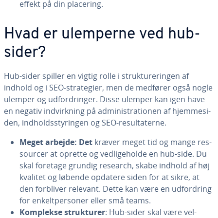
effekt på din placering.
Hvad er ulemperne ved hub-
sider?
Hub-sider spiller en vigtig rolle i struk­tu­re­rin­gen af
indhold og i SEO-stra­te­gi­er, men de medfører også nogle
ulemper og ud­for­drin­ger. Disse ulemper kan igen have
en negativ ind­virk­ning på ad­mi­ni­stra­tio­nen af hjem­mesi­
den, ind­holds­sty­rin­gen og SEO-re­sul­ta­ter­ne.
Meget arbejde: Det
kræver meget tid og mange res­
sour­cer at oprette og ved­li­ge­hol­de en hub-side. Du
skal foretage grundig research, skabe indhold af høj
kvalitet og løbende opdatere siden for at sikre, at
den forbliver relevant. Dette kan være en ud­for­dring
for en­kelt­per­so­ner eller små teams.
Komplekse struk­tu­rer
: Hub-sider skal være vel­