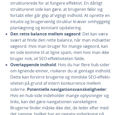
struk­tu­re­re­de for at fungere effektivt. En dårligt
struk­tu­re­ret side kan gøre, at brugeren føler sig
fortabt eller går glip af vigtigt indhold. At oprette en
intuitiv og bru­ger­ven­lig struktur kræver om­hyg­ge­lig
plan­læg­ning og konstant op­da­te­ring.
Den rette balance mellem søgeord
: Det kan være
svært at finde den rette balance, når man indsætter
søgeord. Hvis man bruger for mange søgeord, kan
en side komme til at ligne spam, men hvis man ikke
bruger nok, vil SEO-ef­fek­ti­vi­te­ten falde.
Over­lap­pen­de indhold
: Hvis du har flere hub-sider
om lignende emner, risikerer du at gentage indhold.
Dette kan forvirre brugerne og mindske SEO-ef­fek­ti­
vi­te­ten på grund af intern kon­kur­ren­ce mellem
siderne.
Po­ten­ti­el­le navi­ga­tions­van­ske­lig­he­der
:
Hvis en hub-side in­de­hol­der mange op­lys­nin­ger og
links, kan det gøre navi­ga­tio­nen van­ske­li­ge­re.
Brugerne finder måske ikke det, de leder efter med
det samme, hvilket har en negativ ind­virk­ning på