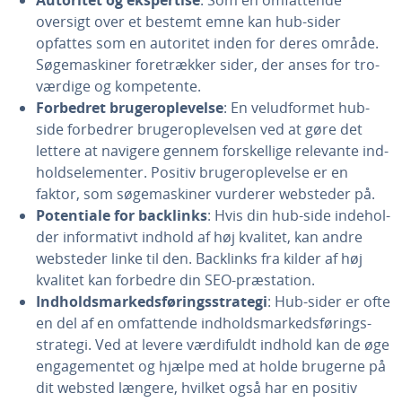
Autoritet og eks­per­ti­se
: Som en om­fat­ten­de
oversigt over et bestemt emne kan hub-sider
opfattes som en autoritet inden for deres område.
Sø­ge­ma­ski­ner fo­re­træk­ker sider, der anses for tro­
vær­di­ge og kom­pe­ten­te.
Forbedret bru­gero­p­le­vel­se
: En ve­lud­for­met hub-
side forbedrer bru­gero­p­le­vel­sen ved at gøre det
lettere at navigere gennem for­skel­li­ge relevante ind­
hold­s­e­le­men­ter. Positiv bru­gero­p­le­vel­se er en
faktor, som sø­ge­ma­ski­ner vurderer websteder på.
Po­ten­ti­a­le for backlinks
: Hvis din hub-side in­de­hol­
der in­for­ma­tivt indhold af høj kvalitet, kan andre
websteder linke til den. Backlinks fra kilder af høj
kvalitet kan forbedre din SEO-præ­sta­tion.
Ind­holds­mar­keds­fø­rings­stra­te­gi
: Hub-sider er ofte
en del af en om­fat­ten­de ind­holds­mar­keds­fø­rings­
stra­te­gi. Ved at levere vær­di­fuldt indhold kan de øge
en­ga­ge­men­tet og hjælpe med at holde brugerne på
dit websted længere, hvilket også har en positiv