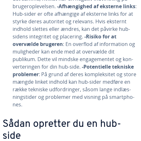
bru­gero­p­le­vel­sen.
-Af­hæn­gig­hed af eksterne links
:
Hub-sider er ofte afhængige af eksterne links for at
styrke deres autoritet og relevans. Hvis eksternt
indhold slettes eller ændres, kan det påvirke hub-
sidens in­te­gri­tet og placering.
-Risiko for at
overvælde brugeren
: En overflod af in­for­ma­tion og
mu­lig­he­der kan ende med at overvælde dit
publikum. Dette vil mindske en­ga­ge­men­tet og kon­
ver­te­rin­gen for din hub-side.
-Po­ten­ti­el­le tekniske
problemer
: På grund af deres kom­plek­si­tet og store
mængde linket indhold kan hub-sider medføre en
række tekniske ud­for­drin­ger, såsom lange ind­læs­
ning­sti­der og problemer med visning på smartp­ho­
nes.
Sådan opretter du en hub-
side