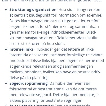
Der er en række grunde til, at hub-sider er gode for SEO:
Struktur og or­ga­ni­sa­tion
: Hub-sider fungerer som
et centralt knu­de­punkt for in­for­ma­tion om et emne.
Deres klare navi­ga­tions­struk­tur gør det lettere for
sø­ge­ma­ski­ner at forstå hie­rar­ki­et og sam­men­hæn­
gen mellem for­skel­li­ge ind­hold­s­e­le­men­ter. Brød­
krum­me­n­avi­ga­tion er en effektiv metode til at il­lu­
stre­re struk­tu­ren på hub-sider.
Interne links
: Hub-sider gør det lettere at linke
internt, da de viser en liste over for­skel­li­ge relevante
un­der­si­der. Disse links hjælper sø­ge­ma­ski­ner­ne med
at genkende re­le­van­sen af og sam­men­hæn­gen
mellem indholdet, hvilket kan have en positiv ind­fly­
del­se på din placering.
Sø­ge­ord­s­op­ti­me­ring
: Da hub-sider hver især
fokuserer på et bestemt emne, kan de optimeres
med relevante søgeord. Dette hjælper med at øge
sidens placering for bestemte søgninger.