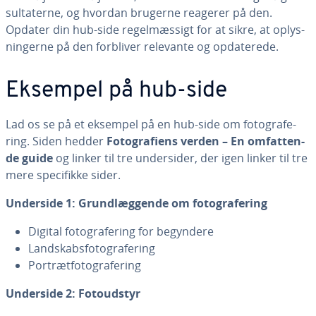
sul­ta­ter­ne, og hvordan brugerne reagerer på den.
Opdater din hub-side re­gel­mæs­sigt for at sikre, at op­lys­
nin­ger­ne på den forbliver relevante og op­da­te­re­de.
Eksempel på hub-side
Lad os se på et eksempel på en hub-side om fo­to­gra­fe­
ring. Siden hedder
Fo­to­gra­fi­ens verden – En om­fat­ten­
de guide
og linker til tre un­der­si­der, der igen linker til tre
mere spe­ci­fik­ke sider.
Underside 1: Grund­læg­gen­de om fo­to­gra­fe­ring
Digital fo­to­gra­fe­ring for begyndere
Land­skabs­fo­to­gra­fe­ring
Po­rtræt­fo­to­gra­fe­ring
Underside 2: Fo­toud­styr