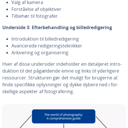
Valg af kamera
For­stå­el­se af ob­jek­ti­ver
Tilbehør til fo­to­gra­fer
Underside 3: Ef­ter­be­hand­ling og bil­led­re­di­ge­ring
In­tro­duk­tion til bil­led­re­di­ge­ring
Avan­ce­re­de re­di­ge­rings­tek­nik­ker
Ar­ki­ve­ring og or­ga­ni­se­ring
Hver af disse un­der­si­der in­de­hol­der en de­tal­je­ret in­tro­
duk­tion til det på­gæl­den­de emne og links til yder­li­ge­re
res­sour­cer. Struk­tu­ren gør det muligt for brugerne at
finde spe­ci­fik­ke op­lys­nin­ger og dykke dybere ned i for­
skel­li­ge aspekter af fo­to­gra­fe­ring.