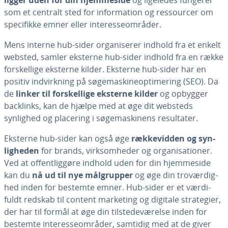
ligger uden for din hjem­mesi­de
og ligeledes fungerer
som et centralt sted for in­for­ma­tion og res­sour­cer om
spe­ci­fik­ke emner eller in­ter­es­se­om­rå­der.
Mens interne hub-sider or­ga­ni­se­rer indhold fra et enkelt
websted, samler eksterne hub-sider indhold fra en række
for­skel­li­ge eksterne kilder. Eksterne hub-sider har en
positiv ind­virk­ning på sø­ge­ma­ski­ne­op­ti­me­ring (SEO). Da
de
linker til for­skel­li­ge eksterne kilder
og opbygger
backlinks, kan de hjælpe med at øge dit websteds
synlighed og placering i sø­ge­ma­ski­nens re­sul­ta­ter.
Eksterne hub-sider kan også øge
ræk­ke­vid­den og syn­
lig­he­den
for brands, virk­som­he­der og or­ga­ni­sa­tio­ner.
Ved at of­fent­lig­gø­re indhold uden for din hjem­mesi­de
kan du
nå ud til nye må­l­grup­per
og øge din tro­vær­dig­
hed inden for bestemte emner. Hub-sider er et vær­di­
fuldt redskab til content marketing og digitale stra­te­gi­er,
der har til formål at øge din til­ste­de­væ­rel­se inden for
bestemte in­ter­es­se­om­rå­der, samtidig med at de giver