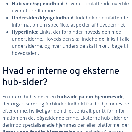
Hub-side/søj­le­ind­hold
: Giver et om­fat­ten­de overblik
over et bredt emne
Un­der­si­der/klyn­ge­ind­hold
: In­de­hol­der om­fat­ten­de
in­for­ma­tion om spe­ci­fik­ke aspekter af ho­ve­d­em­net
Hy­per­links
: Links, der forbinder ho­ved­si­den med
un­der­si­der­ne. Ho­ved­si­den skal indeholde links til alle
un­der­si­der­ne, og hver underside skal linke tilbage til
ho­ved­si­den.
Hvad er interne og eksterne
hub-sider?
En intern hub-side er en
hub-side på din hjem­mesi­de
,
der or­ga­ni­se­rer og forbinder indhold fra din hjem­mesi­de
efter emne, hvilket gør den til et centralt punkt for in­for­
ma­tion om det på­gæl­den­de emne. Eksterne hub-sider er
derimod spe­ci­a­li­se­re­de hjem­mesi­der eller platforme, der