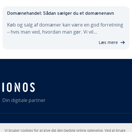
Do­mæ­ne­han­del: Sådan sælger du et do­mæ­ne­navn
Køb og salg af domæner kan være en god for­ret­ning
– hvis man ved, hvordan man gør. Vi vil…
Læs mere
Din digitale partner
RSS
LinkedIn
tiktok
Instagram
Vi bruger cookies for at give dig den bedste online oplevelse. Ved at bruge