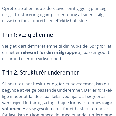
Op­ret­tel­se af en hub-side kræver om­hyg­ge­lig plan­læg­
ning, struk­tu­re­ring og im­ple­men­te­ring af siden. Følg
disse trin for at oprette en effektiv hub-side:
Trin 1: Vælg et emne
Vælg et klart defineret emne til din hub-side. Sørg for, at
emnet er
relevant for din målgruppe
og passer godt til
dit brand eller din virk­som­hed.
Trin 2: Struk­turér un­de­rem­ner
Så snart du har besluttet dig for et hovedemne, kan du
begynde at vælge passende un­de­rem­ner. Der er for­skel­
li­ge måder at få ideer på, f.eks. ved hjælp af sø­ge­ord­s­
værk­tø­jer. Du bør også tage højde for hvert emnes
sø­ge­
vo­lu­men
. Hvis sø­ge­vo­lu­me­net for et bestemt emne er
for lavt, kan du kombinere det med et andet underemne