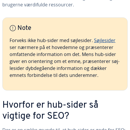
brugerne vær­di­ful­de res­sour­cer.
Note
Forveks ikke hub-sider med søj­lesi­der.
Søj­lesi­der
ser nærmere på et hovedemne og præ­sen­te­rer
om­fat­ten­de in­for­ma­tion om det. Mens hub-sider
giver en ori­en­te­ring om et emne, præ­sen­te­rer søj­
lesi­der dyb­de­gå­en­de in­for­ma­tion og dækker
emnets for­bin­del­se til dets un­de­rem­ner.
Hvorfor er hub-sider så
vigtige for SEO?