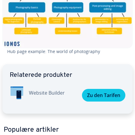
Hub page example: The world of pho­to­grap­hy
Gå til ho­ved­me­nu­en
Re­la­te­re­de produkter
Website Builder
Zu den Tarifen
Populære artikler