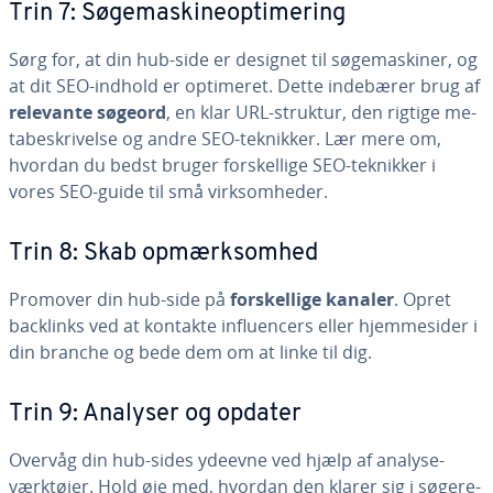
Trin 7: Sø­ge­ma­ski­ne­op­ti­me­ring
Sørg for, at din hub-side er designet til sø­ge­ma­ski­ner, og
at dit SEO-indhold er optimeret. Dette indebærer brug af
relevante søgeord
, en klar URL-struktur, den rigtige me­
ta­be­skri­vel­se og andre SEO-teknikker. Lær mere om,
hvordan du bedst bruger for­skel­li­ge SEO-teknikker i
vores SEO-guide til små virk­som­he­der.
Trin 8: Skab op­mærk­som­hed
Promover din hub-side på
for­skel­li­ge kanaler
. Opret
backlinks ved at kontakte in­flu­en­cers eller hjem­mesi­der i
din branche og bede dem om at linke til dig.
Trin 9: Analyser og opdater
Overvåg din hub-sides ydeevne ved hjælp af ana­ly­se­
værk­tø­jer. Hold øje med, hvordan den klarer sig i sø­ge­re­