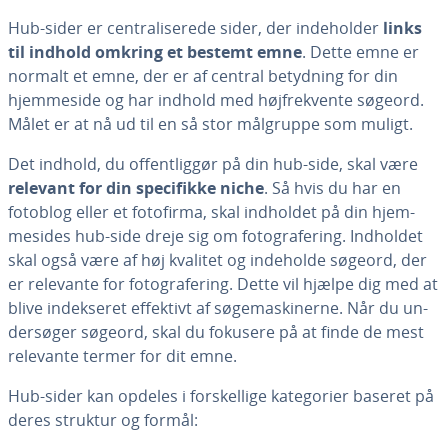
Hub-sider er cen­tra­li­se­re­de sider, der in­de­hol­der
links
til indhold omkring et bestemt emne
. Dette emne er
normalt et emne, der er af central betydning for din
hjem­mesi­de og har indhold med højfre­kven­te søgeord.
Målet er at nå ud til en så stor målgruppe som muligt.
Det indhold, du of­fent­lig­gør på din hub-side, skal være
relevant for din spe­ci­fik­ke niche
. Så hvis du har en
fotoblog eller et fotofirma, skal indholdet på din hjem­
mesi­des hub-side dreje sig om fo­to­gra­fe­ring. Indholdet
skal også være af høj kvalitet og indeholde søgeord, der
er relevante for fo­to­gra­fe­ring. Dette vil hjælpe dig med at
blive in­dek­se­ret effektivt af sø­ge­ma­ski­ner­ne. Når du un­
der­sø­ger søgeord, skal du fokusere på at finde de mest
relevante termer for dit emne.
Hub-sider kan opdeles i for­skel­li­ge ka­te­go­ri­er baseret på
deres struktur og formål: