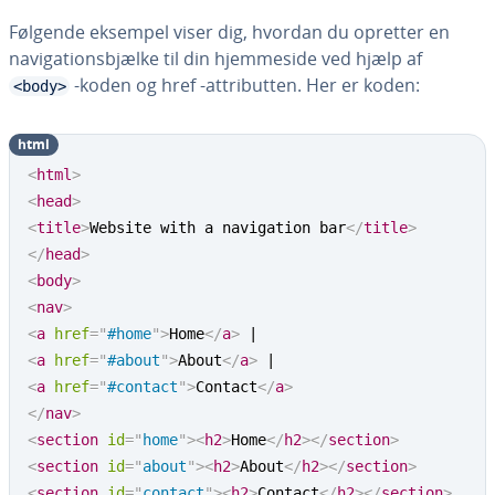
Følgende eksempel viser dig, hvordan du opretter en
navi­ga­tions­b­jæl­ke til din hjem­mesi­de ved hjælp af
-koden og href -at­tri­but­ten. Her er koden:
<body>
html
<
html
>
<
head
>
<
title
>
Website with a navigation bar
</
title
>
</
head
>
<
body
>
<
nav
>
<
a
href
=
"
#home
"
>
Home
</
a
>
<
a
href
=
"
#about
"
>
About
</
a
>
<
a
href
=
"
#contact
"
>
Contact
</
a
>
</
nav
>
<
section
id
=
"
home
"
>
<
h2
>
Home
</
h2
>
</
section
>
<
section
id
=
"
about
"
>
<
h2
>
About
</
h2
>
</
section
>
<
section
id
=
"
contact
"
>
<
h2
>
Contact
</
h2
>
</
section
>