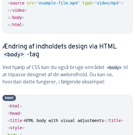
<
source
src
=
"
example-film.mp4
"
type
=
"
video/mp4
"
>
</
video
>
</
body
>
</
html
>
Ændring af ind­hol­dets design via HTML
<body>
-tag
Ved hjælp af CSS kan du også bruge området
til
<body>
at tilpasse designet af dit we­bind­hold. Du kan se,
hvordan dette fungerer, i følgende eksempel:
html
<
html
>
<
head
>
<
title
>
HTML body with visual adjustments
</
title
>
<
style
>