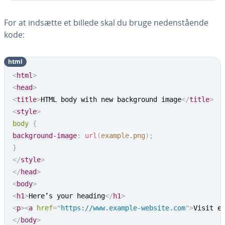
For at indsætte et billede skal du bruge ne­den­stå­en­de
kode:
html
<
html
>
<
head
>
<
title
>
HTML body with new background image
</
title
>
<
style
>
body
{
background-image
:
url
(
example.png
)
;
}
</
style
>
</
head
>
<
body
>
<
h1
>
Here’s your heading
</
h1
>
<
p
>
<
a
href
=
"
https://www.example-website.com
"
>
Visit e
</
body
>