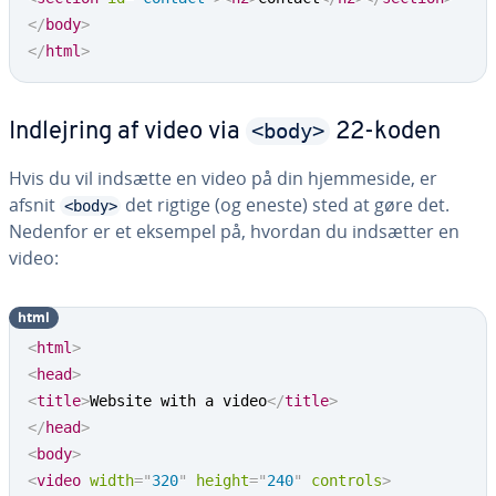
</
body
>
</
html
>
<body>
Ind­lej­ring af video via
22-koden
Hvis du vil indsætte en video på din hjem­mesi­de, er
afsnit
det rigtige (og eneste) sted at gøre det.
<body>
Nedenfor er et eksempel på, hvordan du indsætter en
video:
html
<
html
>
<
head
>
<
title
>
Website with a video
</
title
>
</
head
>
<
body
>
<
video
width
=
"
320
"
height
=
"
240
"
controls
>