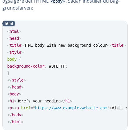
også gøre det i HTML
. Sådan indstil­ler du bag­
<body>
grunds­far­ven:
html
<
html
>
<
head
>
<
title
>
HTML body with new background colour
</
title
>
<
style
>
body
{
background-color
:
 #BFEFFF
;
}
</
style
>
</
head
>
<
body
>
<
h1
>
Here’s your heading
</
h1
>
<
p
>
<
a
href
=
"
https://www.example-website.com
"
>
Visit e
</
body
>
</
html
>