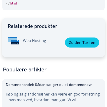
</
html
>
Gå til ho­ved­me­nu­en
Re­la­te­re­de produkter
Web Hosting
Zu den Tarifen
Populære artikler
Do­mæ­ne­han­del: Sådan sælger du et do­mæ­ne­navn
Køb og salg af domæner kan være en god for­ret­ning
– hvis man ved, hvordan man gør. Vi vil…