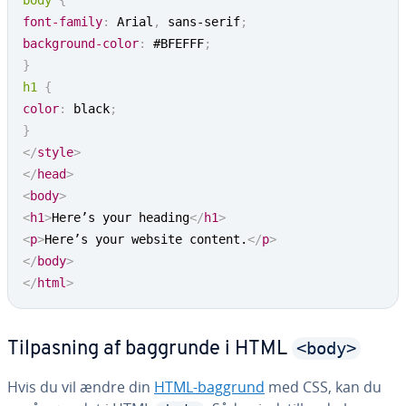
body
{
font-family
:
 Arial
,
 sans-serif
;
background-color
:
 #BFEFFF
;
}
h1
{
color
:
 black
;
}
</
style
>
</
head
>
<
body
>
<
h1
>
Here’s your heading
</
h1
>
<
p
>
Here’s your website content.
</
p
>
</
body
>
</
html
>
<body>
Til­pas­ning af baggrunde i HTML
Hvis du vil ændre din
HTML-baggrund
med CSS, kan du