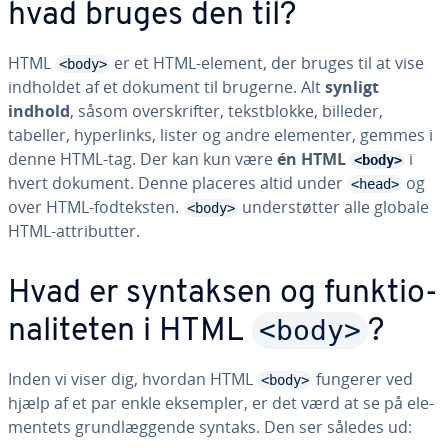
hvad bruges den til?
HTML
er et HTML-element, der bruges til at vise
<body>
indholdet af et dokument til brugerne. Alt
synligt
indhold
, såsom over­skrif­ter, tekstblok­ke, billeder,
tabeller, hy­per­links, lister og andre elementer, gemmes i
denne HTML-tag. Der kan kun være
én HTML
i
<body>
hvert dokument. Denne placeres altid under
og
<head>
over HTML-fod­tek­sten.
un­der­støt­ter alle globale
<body>
HTML-at­tri­but­ter.
Hvad er syntaksen og funk­tio­
<body>
na­li­te­ten i HTML
?
Inden vi viser dig, hvordan HTML
fungerer ved
<body>
hjælp af et par enkle eksempler, er det værd at se på ele­
men­tets grund­læg­gen­de syntaks. Den ser således ud: