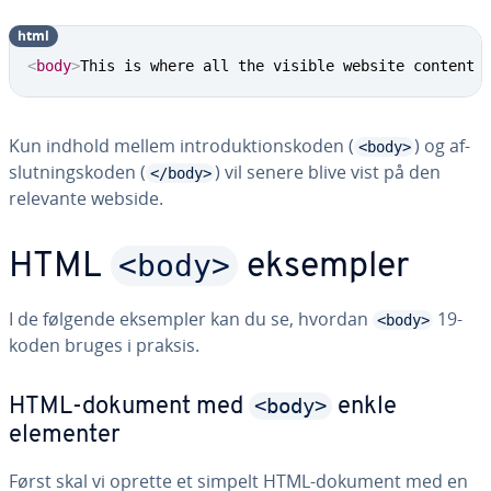
html
<
body
>
This is where all the visible website content 
Kun indhold mellem in­tro­duk­tions­ko­den (
) og af­
<body>
slut­nings­ko­den (
) vil senere blive vist på den
</body>
relevante webside.
<body>
HTML
eksempler
I de følgende eksempler kan du se, hvordan
19-
<body>
koden bruges i praksis.
<body>
HTML-dokument med
enkle
elementer
Først skal vi oprette et simpelt HTML-dokument med en