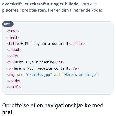
over­skrift, et tekst­af­snit og et billede
, som alle
placeres i brød­tek­sten. Her er den til­hø­ren­de kode:
html
<
html
>
<
head
>
<
title
>
HTML body in a document
</
title
>
</
head
>
<
body
>
<
h1
>
Here’s your heading
</
h1
>
<
p
>
Here’s your website content.
</
p
>
<
img
src
=
"
example.jpg
"
alt
=
"
Here’s an image
"
>
</
body
>
</
html
>
Op­ret­tel­se af en navi­ga­tions­b­jæl­ke med
href