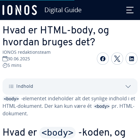
Digital Guide
Gå til ho­ve­d­ind­hol­det
Hvad er HTML-body, og
hvordan bruges det?
IONOS re­dak­tions­team
Del på Fac
Del på
D
30.06.2025
5 mins
Indhold
-elementet in­de­hol­der alt det synlige indhold i et
<body>
HTML-dokument. Der kan kun være ét
pr. HTML-
<body>
dokument.
<body>
Hvad er
-koden, og