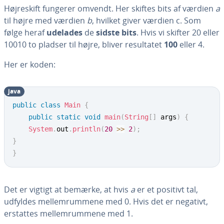
Høj­re­skift fungerer omvendt. Her skiftes bits af værdien
a
til højre med værdien
b
, hvilket giver værdien c. Som
følge heraf
udelades
de
sidste bits
. Hvis vi skifter 20 eller
10010 to pladser til højre, bliver re­sul­ta­tet
100
eller 4.
Her er koden:
java
public
class
Main
{
public
static
void
main
(
String
[
]
 args
)
{
System
.
out
.
println
(
20
>>
2
)
;
}
}
Det er vigtigt at bemærke, at hvis
a
er et positivt tal,
udfyldes mel­lem­rum­me­ne med 0. Hvis det er negativt,
erstattes mel­lem­rum­me­ne med 1.