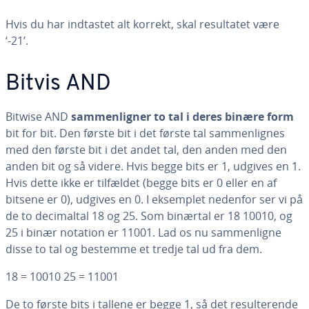
Hvis du har indtastet alt korrekt, skal re­sul­ta­tet være
‘-21’.
Bitvis AND
Bitwise AND
sam­men­lig­ner to tal i deres binære form
bit for bit. Den første bit i det første tal sam­men­lig­nes
med den første bit i det andet tal, den anden med den
anden bit og så videre. Hvis begge bits er 1, udgives en 1.
Hvis dette ikke er tilfældet (begge bits er 0 eller en af
bitsene er 0), udgives en 0. I eksemplet nedenfor ser vi på
de to de­ci­mal­tal 18 og 25. Som binærtal er 18 10010, og
25 i binær notation er 11001. Lad os nu sam­men­lig­ne
disse to tal og bestemme et tredje tal ud fra dem.
18 = 10010 25 = 11001
De to første bits i tallene er begge 1, så det re­sul­te­ren­de