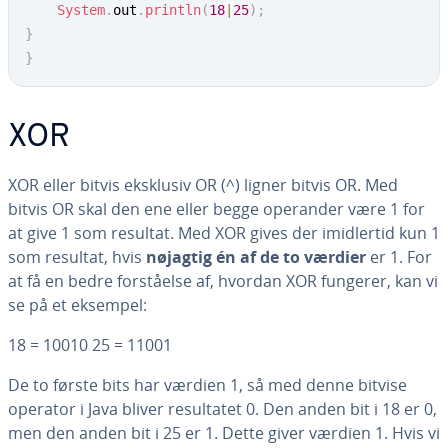
System
.
out
.
println
(
18
|
25
)
;
}
}
XOR
XOR eller bitvis eksklusiv OR (^) ligner bitvis OR. Med
bitvis OR skal den ene eller begge operander være 1 for
at give 1 som resultat. Med XOR gives der imid­ler­tid kun 1
som resultat, hvis
nøjagtig én af de to værdier
er 1. For
at få en bedre for­stå­el­se af, hvordan XOR fungerer, kan vi
se på et eksempel:
18 = 10010 25 = 11001
De to første bits har værdien 1, så med denne bitvise
operator i Java bliver re­sul­ta­tet 0. Den anden bit i 18 er 0,
men den anden bit i 25 er 1. Dette giver værdien 1. Hvis vi