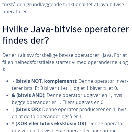
forstå den grund­læg­gen­de funk­tio­na­li­tet af Java-bitvise
ope­ra­to­rer.
Hvilke Java-bitvise ope­ra­to­rer
findes der?
Der er i alt syv for­skel­li­ge bitvise ope­ra­to­rer i Java. For at
få en hel­heds­for­stå­el­se starter vi med ope­ran­der­ne
a
og
b
.
~ (bitvis NOT, kom­ple­ment)
: Denne operator in­ver­
te­rer bits. Et 0 bliver til et 1, og et 1 bliver til et 0.
& (bitvis AND)
: Denne operator udgiver en 1, hvis
begge operander er 1. Ellers udgives en 0.
| (bitvis OR)
: Denne operator pro­du­ce­rer en 1, hvis
en af de to operander også er 1.
^ (XOR eller bitvis eksklusiv OR)
: Denne operator
udgiver en 0, hvis begge operander har samme