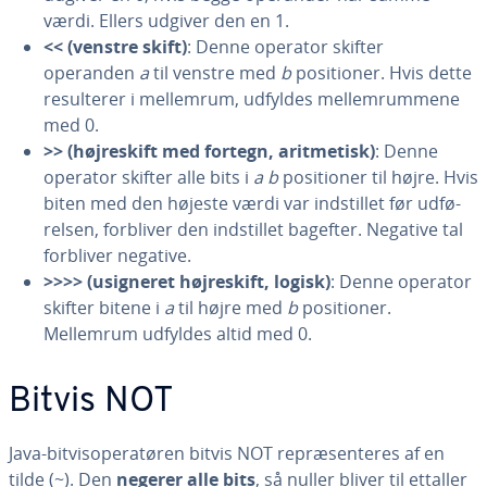
værdi. Ellers udgiver den en 1.
<< (venstre skift)
: Denne operator skifter
operanden
a
til venstre med
b
po­si­tio­ner. Hvis dette
re­sul­te­rer i mellemrum, udfyldes mel­lem­rum­me­ne
med 0.
>> (høj­re­skift med fortegn, arit­me­tisk)
: Denne
operator skifter alle bits i
a
b
po­si­tio­ner til højre. Hvis
biten med den højeste værdi var indstil­let før ud­fø­
rel­sen, forbliver den indstil­let bagefter. Negative tal
forbliver negative.
>>>> (usigneret høj­re­skift, logisk)
: Denne operator
skifter bitene i
a
til højre med
b
po­si­tio­ner.
Mellemrum udfyldes altid med 0.
Bitvis NOT
Java-bit­vis­o­pe­ra­tø­ren bitvis NOT re­præ­sen­te­res af en
tilde (~). Den
negerer alle bits
, så nuller bliver til ettaller