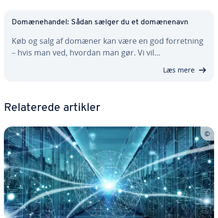
Do­mæ­ne­han­del: Sådan sælger du et do­mæ­ne­navn
Køb og salg af domæner kan være en god for­ret­ning
– hvis man ved, hvordan man gør. Vi vil…
Læs mere
Re­la­te­re­de artikler