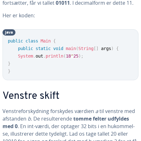
fort­sæt­ter, får vi tallet
01011
. I de­ci­mal­form er dette 11.
Her er koden:
java
public
class
Main
{
public
static
void
main
(
String
[
]
 args
)
{
System
.
out
.
println
(
18
^
25
)
;
}
}
Venstre skift
Ven­stre­for­skyd­ning forskydes værdien
a
til venstre med
afstanden
b
. De re­sul­te­ren­de
tomme felter udfyldes
med 0
. En int-værdi, der optager 32 bits i en hukom­mel­
se, il­lu­stre­rer dette tydeligt. Lad os tage tallet 20 eller