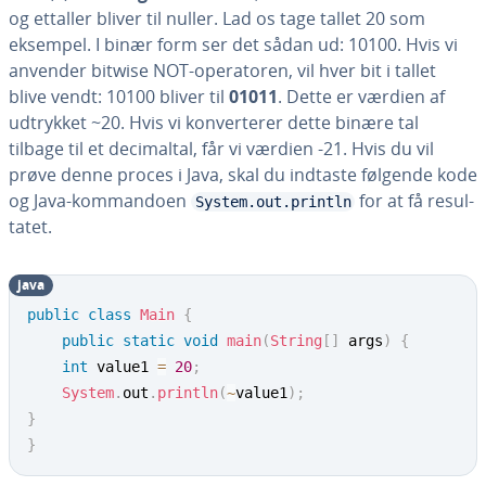
og ettaller bliver til nuller. Lad os tage tallet 20 som
eksempel. I binær form ser det sådan ud: 10100. Hvis vi
anvender bitwise NOT-ope­ra­to­ren, vil hver bit i tallet
blive vendt: 10100 bliver til
01011
. Dette er værdien af
udtrykket ~20. Hvis vi kon­ver­te­rer dette binære tal
tilbage til et de­ci­mal­tal, får vi værdien -21. Hvis du vil
prøve denne proces i Java, skal du indtaste følgende kode
og Java-kom­man­do­en
for at få re­sul­
System.out.println
ta­tet.
java
public
class
Main
{
public
static
void
main
(
String
[
]
 args
)
{
int
 value1 
=
20
;
System
.
out
.
println
(
~
value1
)
;
}
}