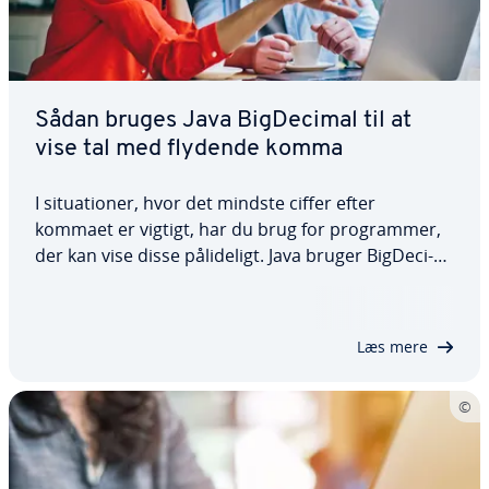
Sådan bruges Java Big­De­ci­mal til at
vise tal med flydende komma
I si­tu­a­tio­ner, hvor det mindste ciffer efter
kommaet er vigtigt, har du brug for pro­gram­mer,
der kan vise disse på­li­de­ligt. Java bruger Big­De­ci­
mal, en klasse, der kan re­præ­sen­te­re og behandle
komplekse flydende tal i detaljer. I denne artikel
viser vi dig, hvordan du bruger…
Læs mere