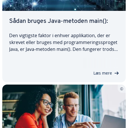
Sådan bruges Java-metoden main():
Den vigtigste faktor i enhver ap­pli­ka­tion, der er
skrevet eller bruges med pro­gram­me­rings­spro­get
Java, er Java-metoden main(). Den fungerer trods
alt som ind­gangs­sted for alle Java-pro­gram­mer. I
denne artikel forklarer vi præcis, hvad metoden
main() i Java er, hvordan den…
Læs mere