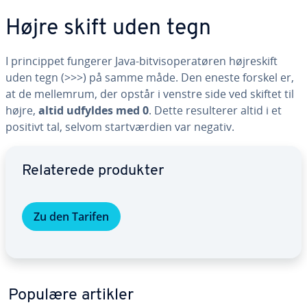
Højre skift uden tegn
I prin­cip­pet fungerer Java-bit­vis­o­pe­ra­tø­ren høj­re­skift
uden tegn (>>>) på samme måde. Den eneste forskel er,
at de mellemrum, der opstår i venstre side ved skiftet til
højre,
altid udfyldes med 0
. Dette re­sul­te­rer altid i et
positivt tal, selvom start­vær­di­en var negativ.
Gå til ho­ved­me­nu­en
Re­la­te­re­de produkter
Zu den Tarifen
Populære artikler