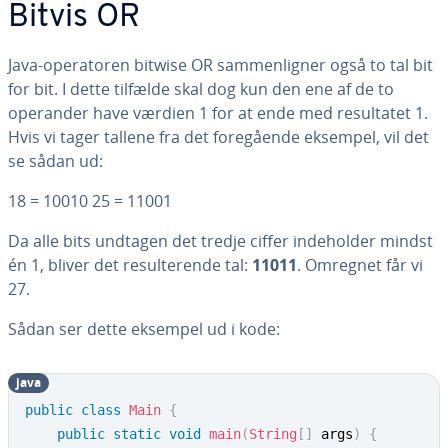
Bitvis OR
Java-ope­ra­to­ren bitwise OR sam­men­lig­ner også to tal bit
for bit. I dette tilfælde skal dog kun den ene af de to
operander have værdien 1 for at ende med re­sul­ta­tet 1.
Hvis vi tager tallene fra det fo­re­gå­en­de eksempel, vil det
se sådan ud:
18 = 10010 25 = 11001
Da alle bits undtagen det tredje ciffer in­de­hol­der mindst
én 1, bliver det re­sul­te­ren­de tal:
11011
. Omregnet får vi
27.
Sådan ser dette eksempel ud i kode:
java
public
class
Main
{
public
static
void
main
(
String
[
]
 args
)
{