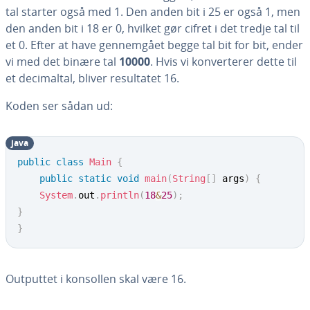
tal starter også med 1. Den anden bit i 25 er også 1, men
den anden bit i 18 er 0, hvilket gør cifret i det tredje tal til
et 0. Efter at have gen­nem­gå­et begge tal bit for bit, ender
vi med det binære tal
10000
. Hvis vi kon­ver­te­rer dette til
et de­ci­mal­tal, bliver re­sul­ta­tet 16.
Koden ser sådan ud:
java
public
class
Main
{
public
static
void
main
(
String
[
]
 args
)
{
System
.
out
.
println
(
18
&
25
)
;
}
}
Outputtet i konsollen skal være 16.