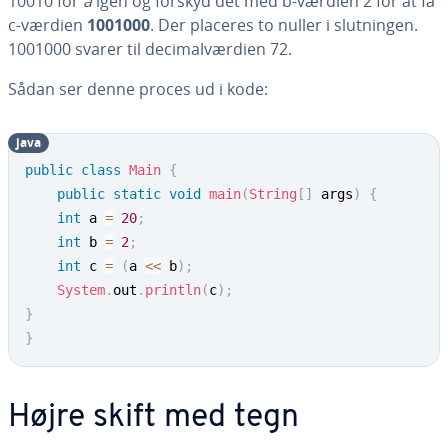
10010 for
a
igen og forskyd det med b-værdien 2 for at få
c-værdien
1001000
. Der placeres to nuller i slut­nin­gen.
1001000 svarer til de­ci­mal­vær­di­en 72.
Sådan ser denne proces ud i kode:
java
public
class
Main
{
public
static
void
main
(
String
[
]
 args
)
{
int
 a 
=
20
;
int
 b 
=
2
;
int
 c 
=
(
a 
<<
 b
)
;
System
.
out
.
println
(
c
)
;
}
}
Højre skift med tegn