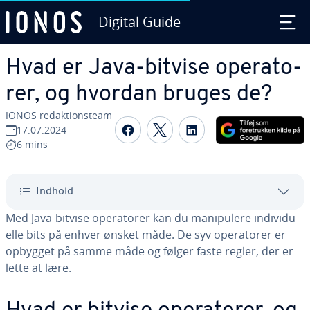
Digital Guide
Gå til ho­ve­d­ind­hol­det
Hvad er Java-bitvise ope­ra­to­
rer, og hvordan bruges de?
IONOS re­dak­tions­team
Del på Facebook
Del på Twitter
Del på LinkedIn
17.07.2024
6 mins
Indhold
Med Java-bitvise ope­ra­to­rer kan du ma­ni­p­u­le­re in­di­vi­du­
el­le bits på enhver ønsket måde. De syv ope­ra­to­rer er
opbygget på samme måde og følger faste regler, der er
lette at lære.