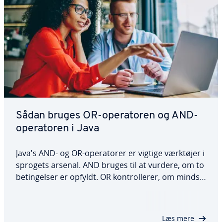
Sådan bruges OR-ope­ra­to­ren og AND-
ope­ra­to­ren i Java
Java's AND- og OR-ope­ra­to­rer er vigtige værktøjer i
sprogets arsenal. AND bruges til at vurdere, om to
be­tin­gel­ser er opfyldt. OR kon­trol­le­rer, om mindst
én be­tin­gel­se er opfyldt. Vi forklarer, hvordan de
to funk­tio­ner bruges, hvordan deres syntaks ser
ud, og hvad lig­he­der­ne og…
Læs mere