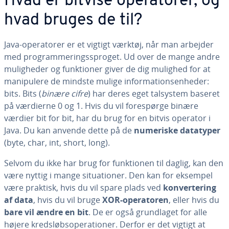
Hvad er bitvise ope­ra­to­rer, og
hvad bruges de til?
Java-ope­ra­to­rer er et vigtigt værktøj, når man arbejder
med pro­gram­me­rings­spro­get. Ud over de mange andre
mu­lig­he­der og funk­tio­ner giver de dig mulighed for at
ma­ni­p­u­le­re de mindste mulige in­for­ma­tions­en­he­der:
bits. Bits (
binære cifre
) har deres eget talsystem baseret
på værdierne 0 og 1. Hvis du vil fo­re­spør­ge binære
værdier bit for bit, har du brug for en bitvis operator i
Java. Du kan anvende dette på de
numeriske datatyper
(byte, char, int, short, long).
Selvom du ikke har brug for funk­tio­nen til daglig, kan den
være nyttig i mange si­tu­a­tio­ner. Den kan for eksempel
være praktisk, hvis du vil spare plads ved
kon­ver­te­ring
af data
, hvis du vil bruge
XOR-ope­ra­to­ren
, eller hvis du
bare vil ændre en bit
. De er også grund­la­get for alle
højere kredsløbs­o­pe­ra­tio­ner. Derfor er det vigtigt at