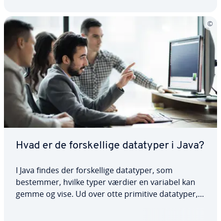
Hvad er de for­skel­li­ge datatyper i Java?
I Java findes der for­skel­li­ge datatyper, som
bestemmer, hvilke typer værdier en variabel kan
gemme og vise. Ud over otte primitive datatyper,
som er or­ga­ni­se­ret i fire ka­te­go­ri­er, findes der
også en lang række komplekse datatyper.