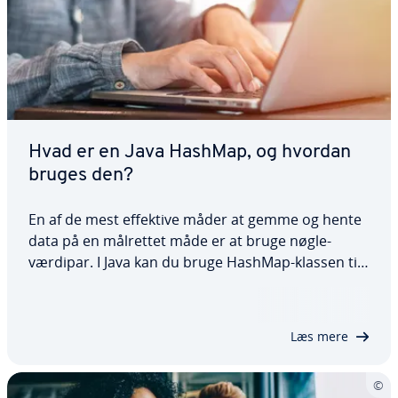
Hvad er en Java HashMap, og hvordan
bruges den?
En af de mest effektive måder at gemme og hente
data på en målrettet måde er at bruge nøgle-
værdipar. I Java kan du bruge HashMap-klassen til
dette. I denne vej­led­ning forklarer vi, hvad en Java
HashMap er, og hvordan klassen fungerer ved
hjælp af praktiske eksempler. Vi ser på,…
Læs mere