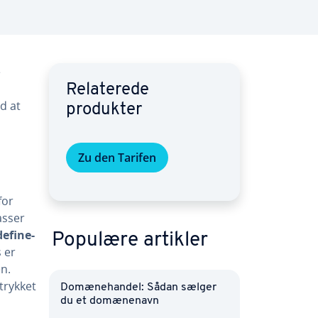
e
Re­la­te­re­de
d at
produkter
Zu den Tarifen
for
lasser
e­fi­ne­
Populære artikler
 er
en.
dtrykket
Do­mæ­ne­han­del: Sådan sælger
du et do­mæ­ne­navn