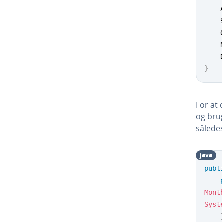
}
For at 
og bru
sålede
java
publ
Mont
Syst