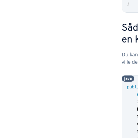
}
Såd
en 
Du kan
ville d
java
publ