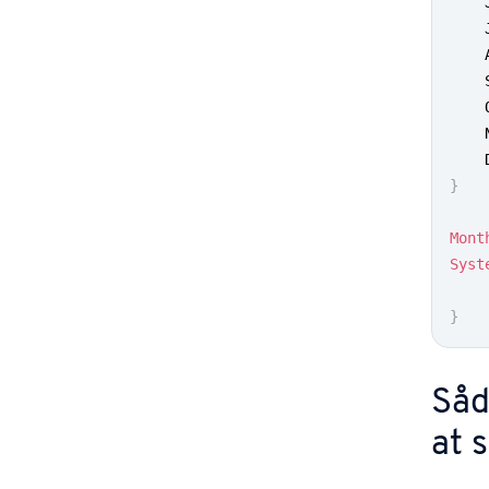
}
Mont
Syst
}
Såd
at s