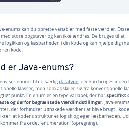
va-enums kan du oprette variabler med faste værdier. Diss
s med store bogstaver og kan ikke ændres. De bruges til at
e logikken og læs­bar­he­den i din kode og kan hjælpe dig me
e ren kode.
d er Java-enums?
henviser enums til en særlig
datatype
, der kan bruges inden 
­tio­nel­le klasser, men som adskiller sig fra kon­ven­tio­nel­le k
igtigt punkt. En enum er en type variabel, der har
specifikt d
faste og derfor be­græn­se­de vær­di­indstil­lin­ger
. Java-enums
n­ter, der for­hin­drer uønskede værdier i at blive brugt i kod
ikrer, at kodens struktur er logisk og øger læs­bar­he­den. U
kommer fra ordet ‘enu­me­ra­tion’ (opregning).