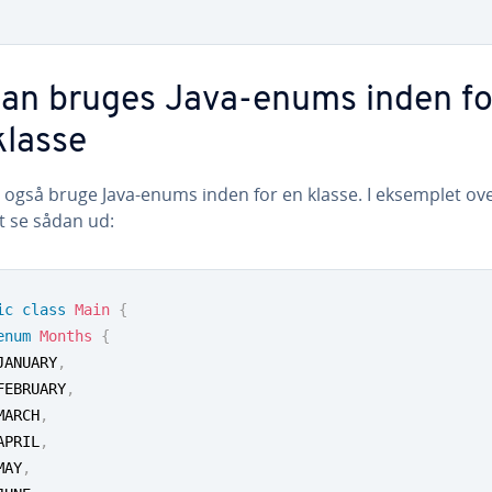
an bruges Java-enums inden fo
klasse
 også bruge Java-enums inden for en klasse. I eksemplet ov
et se sådan ud:
ic
class
Main
{
enum
Months
{
	JANUARY
,
	FEBRUARY
,
	MARCH
,
	APRIL
,
	MAY
,