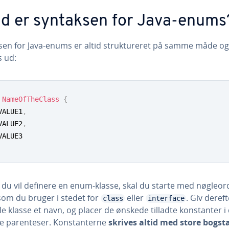
d er syntaksen for Java-enums
en for Java-enums er altid struk­tu­re­ret på samme måde og
s ud:
NameOfTheClass
{
	VALUE1
,
	VALUE2
,
 du vil definere en enum-klasse, skal du starte med nøg­le­or­
 som du bruger i stedet for
eller
. Giv deref
class
interface
le klasse et navn, og placer de ønskede tilladte kon­stan­ter i
e pa­ren­te­ser. Kon­stan­ter­ne
skrives altid med store bogst