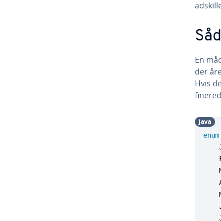
adskil
Såd
En måde
der åre
Hvis de
fi­ne­r
java
enum