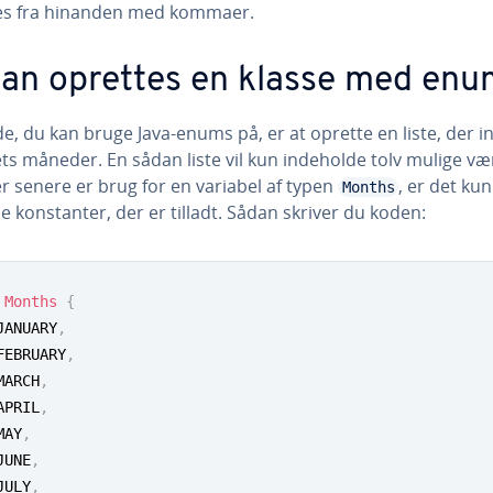
les fra hinanden med kommaer.
an oprettes en klasse med enu
, du kan bruge Java-enums på, er at oprette en liste, der in­
ts måneder. En sådan liste vil kun indeholde tolv mulige væ
r senere er brug for en variabel af typen
, er det kun
Months
e­de kon­stan­ter, der er tilladt. Sådan skriver du koden:
Months
{
	JANUARY
,
	FEBRUARY
,
	MARCH
,
	APRIL
,
	MAY
,
	JUNE
,
	JULY
,