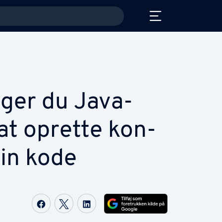
ger du Java-
at oprette kon­
din kode
Del på Facebook
Del på Twitter
Del på LinkedIn