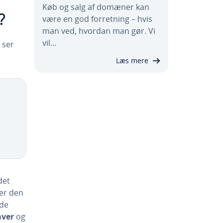
Køb og salg af domæner kan
?
være en god for­ret­ning – hvis
man ved, hvordan man gør. Vi
vil…
 ser
Læs mere
det
ter den
 de
aver
og