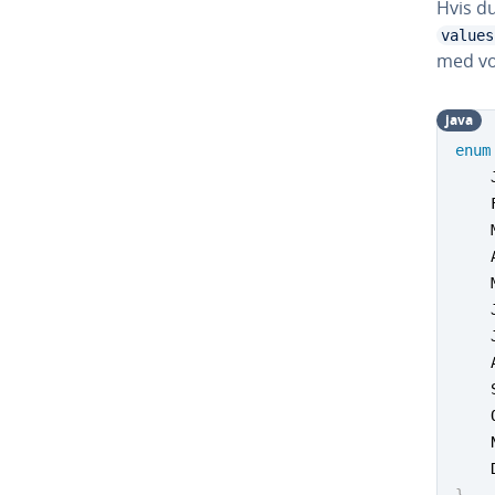
Hvis du
values
med vo
java
enum
}