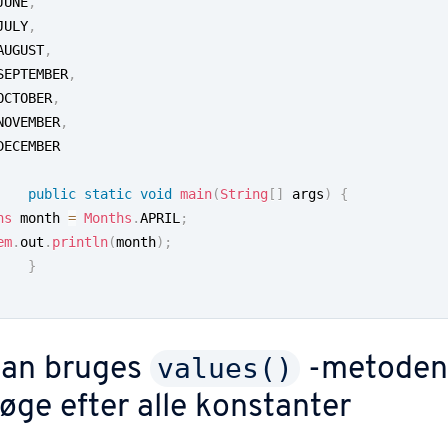
	JUNE
,
	JULY
,
	AUGUST
,
	SEPTEMBER
,
	OCTOBER
,
	NOVEMBER
,
public
static
void
main
(
String
[
]
 args
)
{
hs
 month 
=
Months
.
APRIL
;
em
.
out
.
println
(
month
)
;
}
values()
an bruges
-metoden 
øge efter alle kon­stan­ter