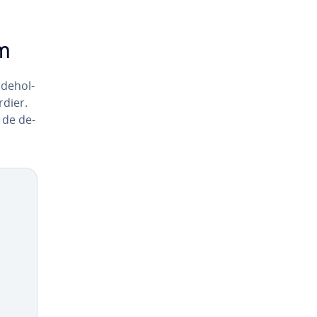
m
de­hol­
rdier.
 de de­