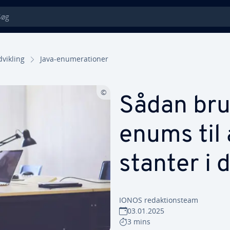
g
­vik­ling
Java-enu­me­ra­tio­ner
Sådan bru
enums til 
stan­ter i 
IONOS re­dak­tions­team
03.01.2025
3 mins