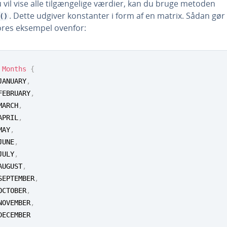
 vil vise alle til­gæn­ge­li­ge værdier, kan du bruge metoden
. Dette udgiver kon­stan­ter i form af en matrix. Sådan gør
()
res eksempel ovenfor:
Months
{
	JANUARY
,
	FEBRUARY
,
	MARCH
,
	APRIL
,
	MAY
,
	JUNE
,
	JULY
,
	AUGUST
,
	SEPTEMBER
,
	OCTOBER
,
	NOVEMBER
,