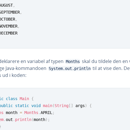
	AUGUST
,
	SEPTEMBER
,
	OCTOBER
,
	NOVEMBER
,
deklarere en variabel af typen
skal du tildele den en
Months
ge Java-kom­man­do­en
til at vise den. De
System.out.println
s ud i koden:
ic
class
Main
{
public
static
void
main
(
String
[
]
 args
)
{
hs
 month 
=
Months
.
APRIL
;
em
.
out
.
println
(
month
)
;
}