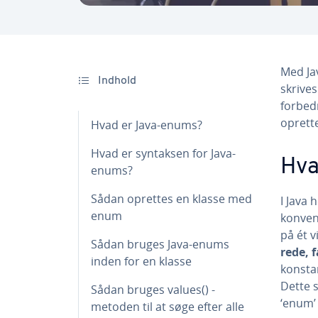
Med Ja
Indhold
skrive
forbedr
oprett
Hvad er Java-enums?
Hvad er syntaksen for Java-
Hva
enums?
Sådan oprettes en klasse med
I Java 
enum
kon­ven
på ét v
Sådan bruges Java-enums
re­de, 
inden for en klasse
kon­sta
Dette s
Sådan bruges values() -
‘enum’ 
metoden til at søge efter alle