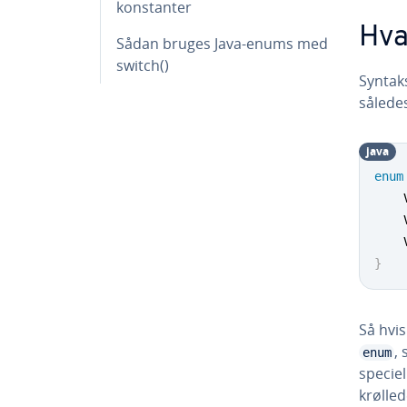
kon­stan­ter
Hva
Sådan bruges Java-enums med
switch()
Syntaks
sålede
java
enum
}
Så hvis
,
enum
speciel
krølled