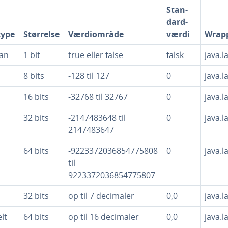
Stan­
dard­
type
Størrelse
Vær­di­om­rå­de
vær­di
Wrapp
an
1 bit
true eller false
falsk
java.
8 bits
-128 til 127
0
java.l
16 bits
-32768 til 32767
0
java.l
32 bits
-2147483648 til
0
java.l
2147483647
64 bits
-9223372036854775808
0
java.l
til
9223372036854775807
32 bits
op til 7 decimaler
0,0
java.l
lt
64 bits
op til 16 decimaler
0,0
java.