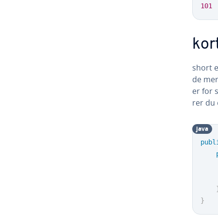
101
kor
short 
de mere
er for 
rer du
java
publ
}