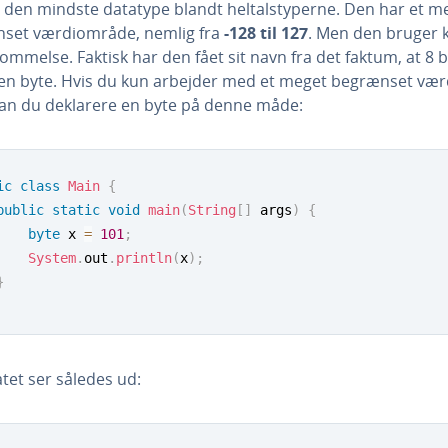
 den mindste datatype blandt hel­tals­ty­per­ne. Den har et m
et vær­di­om­rå­de, nemlig fra
-128 til 127
. Men den bruger 
om­mel­se. Faktisk har den fået sit navn fra det faktum, at 8 b
en byte. Hvis du kun arbejder med et meget begrænset vær­
 kan du deklarere en byte på denne måde:
ic
class
Main
{
public
static
void
main
(
String
[
]
 args
)
{
byte
 x 
=
101
;
System
.
out
.
println
(
x
)
;
}
ta­tet ser således ud: