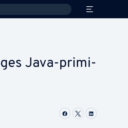
ges Java-pri­mi­
Del på Facebook
Del på Twitter
Del på Link