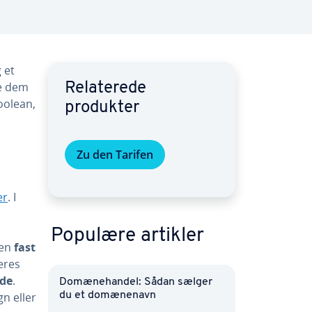
 et
le dem
Re­la­te­re­de
boolean,
produkter
Zu den Tarifen
er
. I
Populære artikler
 en
fast
eres
­de
.
Do­mæ­ne­han­del: Sådan sælger
egn eller
du et do­mæ­ne­navn