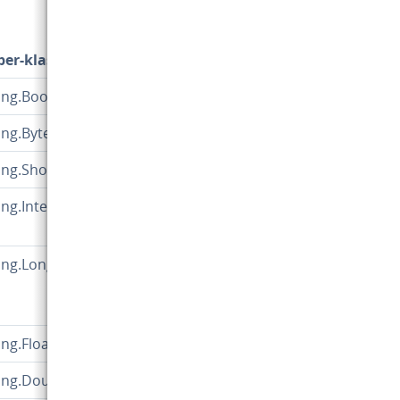
er-klasse
lang.Boolean
ang.Byte
ang.Short
ang.Integer
ang.Long
ang.Float
lang.Double