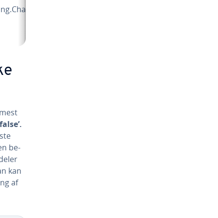
ang.Character
ke
 mest
‘false’.
ste
en be­
ldeler
ean kan
ing af