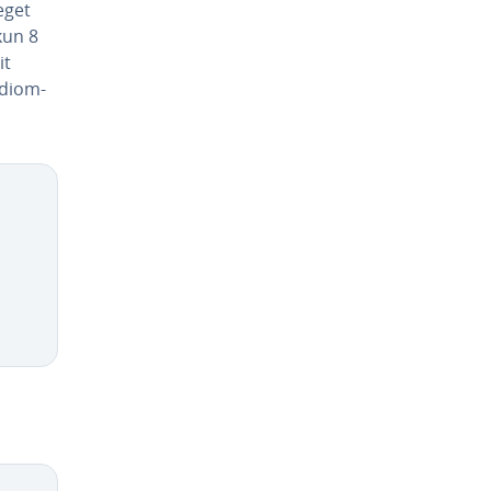
eget
kun 8
it
di­om­