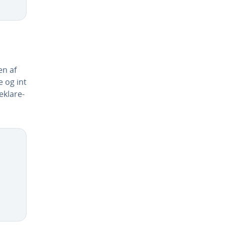
en af
e og int
­kla­re­