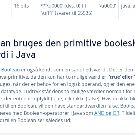
16 bits
**’\u0000’ (dvs. 0) til
‘\u0000’
java.l
‘\uffff’ (svarer til 65535)
an bruges den primitive booles
di i Java
a Boolean
er også kendt som en sand­heds­vær­di. Det er den
ava-primitive, da den kun har to mulige værdier:
‘true’ eller 
uges, når der er behov for en logisk operand, og er den ene
 datatype. I udtryk står dens to mulige værdier normalt for 
­se, der enten er opfyldt (true) eller ikke (false). Hvis du ikke ti
i til en Boolean, vil den have stan­dard­vær­di­en false. Bool
ne­res med Boolean-ope­ra­to­rer i Java som
AND og OR
. Tildel
i til en Boolean ser således ud: