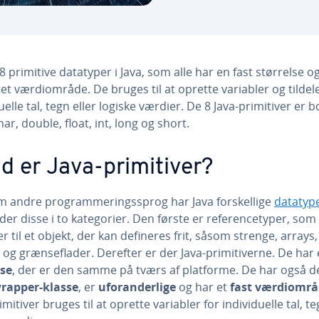
8 primitive datatyper i Java, som alle har en fast størrelse og
et vær­di­om­rå­de. De bruges til at oprette variabler og tilde
­du­el­le tal, tegn eller logiske værdier. De 8 Java-pri­mi­ti­ver er 
har, double, float, int, long og short.
 er Java-pri­mi­ti­ver?
 andre pro­gram­me­rings­sprog har Java for­skel­li­ge
datatyp
der disse i to ka­te­go­ri­er. Den første er re­fe­ren­ce­ty­per, som
r til et objekt, der kan defineres frit, såsom strenge, arrays,
 og græn­se­fla­der. Derefter er der Java-pri­mi­ti­ver­ne. De har
lse
, der er den samme på tværs af platforme. De har også d
rapper-klasse
, er
ufor­an­der­li­ge
og har et
fast vær­di­om­rå
­mi­ti­ver bruges til at oprette variabler for in­di­vi­du­el­le tal, t