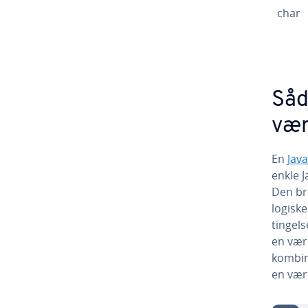
char
Såd
vær
En
Jav
enkle J
Den br
logiske
tin­gel
en værd
kom­bi­
en værd