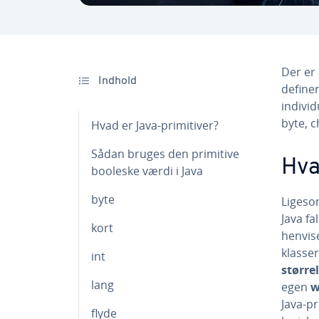
Der er 
Indhold
definer
in­di­vi
byte, c
Hvad er Java-pri­mi­ti­ver?
Sådan bruges den primitive
Hvad
booleske værdi i Java
byte
Ligesom
Java fal
kort
henvise
klasser
int
større
lang
egen
w
Java-pri
flyde