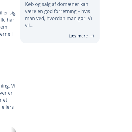
Køb og salg af domæner kan
være en god for­ret­ning – hvis
ller sig
man ved, hvordan man gør. Vi
alle har
vil…
 dem
er­ne i
Læs mere
ing. Vi
­ver er
r et
 ellers