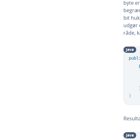
byte er
begræns
bit huk
udgør 
rå­de,
java
publ
}
Re­sul­
java