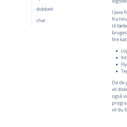
logiske
dobbelt
I Java 
fra hi
char
til fæl
bruges i
fire ka­t
Lo
In
Fl
Te
Da de g
vil dis
også vi
program
vil du f