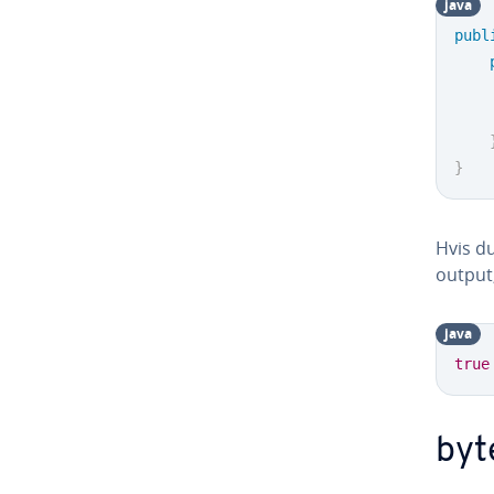
java
publ
}
Hvis d
output,
java
true
byt