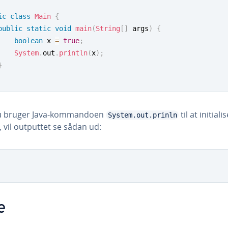
ic
class
Main
{
public
static
void
main
(
String
[
]
 args
)
{
boolean
 x 
=
true
;
System
.
out
.
println
(
x
)
;
}
u bruger Java-kom­man­do­en
til at ini­ti­a­li
System.out.prinln
 vil outputtet se sådan ud:
e