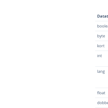
Data
boole
byte
kort
int
lang
float
dobbe