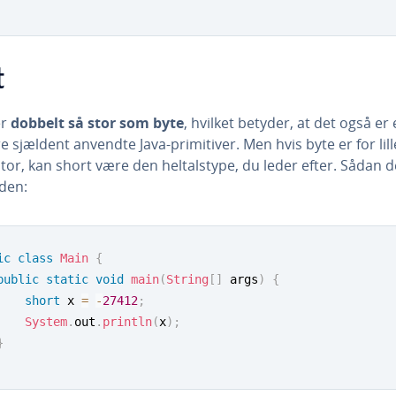
t
er
dobbelt så stor som byte
, hvilket betyder, at det også er 
 sjældent anvendte Java-pri­mi­ti­ver. Men hvis byte er for lill
stor, kan short være den hel­tals­ty­pe, du leder efter. Sådan de
 den:
ic
class
Main
{
public
static
void
main
(
String
[
]
 args
)
{
short
 x 
=
-
27412
;
System
.
out
.
println
(
x
)
;
}