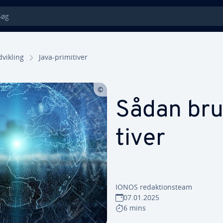
g
­vik­ling
Java-pri­mi­ti­ver
Sådan bru
ti­ver
IONOS re­dak­tions­team
07.01.2025
6 mins