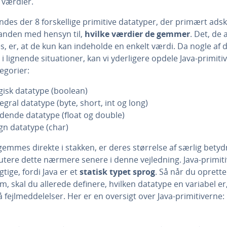
 værdier.
findes der 8 for­skel­li­ge primitive datatyper, der primært adski
nanden med hensyn til,
hvilke værdier de gemmer
. Det, de 
les, er, at de kun kan indeholde en enkelt værdi. Da nogle af
 lignende si­tu­a­tio­ner, kan vi yder­li­ge­re opdele Java-pri­mi­ti­v
e­go­ri­er:
gisk datatype (boolean)
tegral datatype (byte, short, int og long)
ydende datatype (float og double)
gn datatype (char)
emmes direkte i stakken, er deres størrelse af særlig betydn
kutere dette nærmere senere i denne vej­led­ning. Java-pri­mi­ti
gtige, fordi Java er et
statisk typet sprog
. Så når du oprette
, skal du allerede definere, hvilken datatype en variabel er,
å fejl­med­del­el­ser. Her er en oversigt over Java-pri­mi­ti­ver­ne: