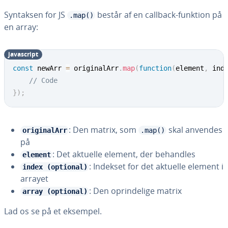
Syntaksen for JS
består af en callback-funktion på
.map()
en array:
ja­va­script
const
 newArr 
=
 originalArr
.
map
(
function
(
element
,
 ind
// Code
}
)
;
: Den matrix, som
skal anvendes
originalArr
.map()
på
: Det aktuelle element, der behandles
element
: Indekset for det aktuelle element i
index (optional)
arrayet
: Den op­rin­de­li­ge matrix
array (optional)
Lad os se på et eksempel.