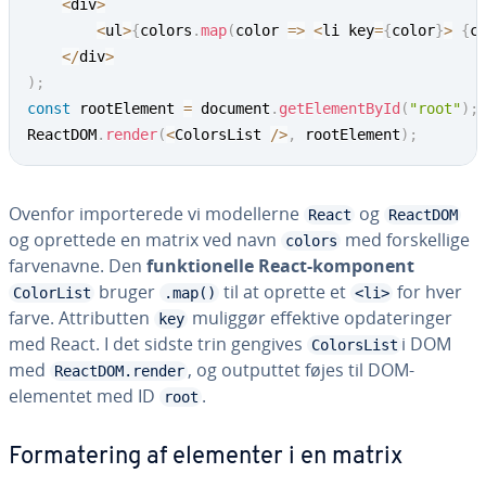
<
div
>
<
ul
>
{
colors
.
map
(
color
=>
<
li key
=
{
color
}
>
{
c
<
/
div
>
)
;
const
 rootElement 
=
 document
.
getElementById
(
"root"
)
;
ReactDOM
.
render
(
<
ColorsList 
/
>
,
 rootElement
)
;
Ovenfor im­por­te­re­de vi mo­del­ler­ne
og
React
ReactDOM
og oprettede en matrix ved navn
med for­skel­li­ge
colors
far­ve­nav­ne. Den
funk­tio­nel­le React-komponent
bruger
til at oprette et
for hver
ColorList
.map()
<li>
farve. At­tri­but­ten
muliggør effektive op­da­te­rin­ger
key
med React. I det sidste trin gengives
i DOM
ColorsList
med
, og outputtet føjes til DOM-
ReactDOM.render
elementet med ID
.
root
For­ma­te­ring af elementer i en matrix