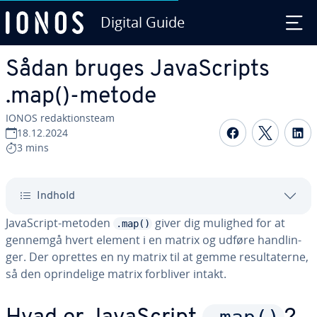
Digital Guide
Gå til ho­ve­d­ind­hol­det
Sådan bruges Ja­va­Scripts
.map()-metode
IONOS re­dak­tions­team
Del på Fac
Del på
D
18.12.2024
3 mins
Indhold
Ja­va­Script-metoden
giver dig mulighed for at
.map()
gennemgå hvert element i en matrix og udføre hand­lin­
ger. Der oprettes en ny matrix til at gemme re­sul­ta­ter­ne,
så den op­rin­de­li­ge matrix forbliver intakt.