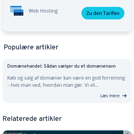
Web Hosting
Zu den Tarifen
Populære artikler
Do­mæ­ne­han­del: Sådan sælger du et do­mæ­ne­navn
Køb og salg af domæner kan være en god for­ret­ning
– hvis man ved, hvordan man gør. Vi vil…
Læs mere
Re­la­te­re­de artikler