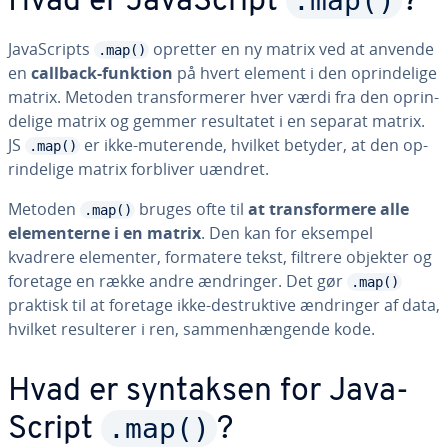
.map()
Hvad er Ja­va­Script
?
Ja­va­Scripts
opretter en ny matrix ved at anvende
.map()
en
callback-funktion
på hvert element i den op­rin­de­li­ge
matrix. Metoden trans­for­me­rer hver værdi fra den op­rin­
de­li­ge matrix og gemmer re­sul­ta­tet i en separat matrix.
JS
er ikke-muterende, hvilket betyder, at den op­
.map()
rin­de­li­ge matrix forbliver uændret.
Metoden
bruges ofte til
at trans­for­me­re alle
.map()
ele­men­ter­ne i en matrix
. Den kan for eksempel
kvadrere elementer, formatere tekst, filtrere objekter og
foretage en række andre ændringer. Det gør
.map()
praktisk til at foretage ikke-de­struk­ti­ve ændringer af data,
hvilket re­sul­te­rer i ren, sam­men­hæn­gen­de kode.
Hvad er syntaksen for Ja­va­
.map()
Script
?