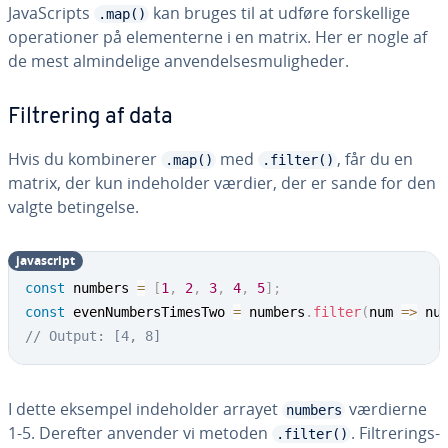
Ja­va­Scripts
kan bruges til at udføre for­skel­li­ge
.map()
ope­ra­tio­ner på ele­men­ter­ne i en matrix. Her er nogle af
de mest al­min­de­li­ge an­ven­del­ses­mu­lig­he­der.
Fil­tre­ring af data
Hvis du kom­bi­ne­rer
med
, får du en
.map()
.filter()
matrix, der kun in­de­hol­der værdier, der er sande for den
valgte be­tin­gel­se.
ja­va­script
const
 numbers 
=
[
1
,
2
,
3
,
4
,
5
]
;
const
 evenNumbersTimesTwo 
=
 numbers
.
filter
(
num
=>
 nu
// Output: [4, 8]
I dette eksempel in­de­hol­der arrayet
værdierne
numbers
1-5. Derefter anvender vi metoden
. Fil­tre­rings­
.filter()