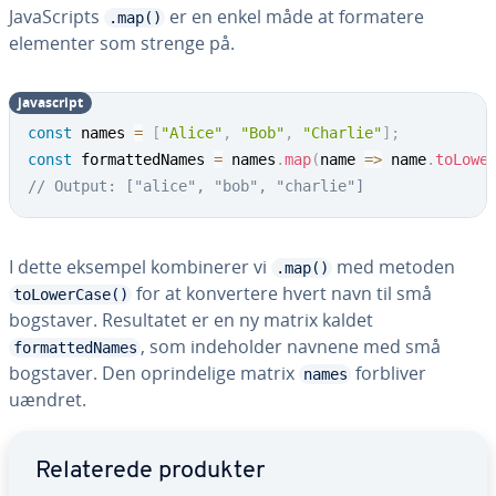
Ja­va­Scripts
er en enkel måde at formatere
.map()
elementer som strenge på.
ja­va­script
const
 names 
=
[
"Alice"
,
"Bob"
,
"Charlie"
]
;
const
 formattedNames 
=
 names
.
map
(
name
=>
 name
.
toLowe
// Output: ["alice", "bob", "charlie"]
I dette eksempel kom­bi­ne­rer vi
med metoden
.map()
for at kon­ver­te­re hvert navn til små
toLowerCase()
bogstaver. Re­sul­ta­tet er en ny matrix kaldet
, som in­de­hol­der navnene med små
formattedNames
bogstaver. Den op­rin­de­li­ge matrix
forbliver
names
uændret.
Gå til ho­ved­me­nu­en
Re­la­te­re­de produkter