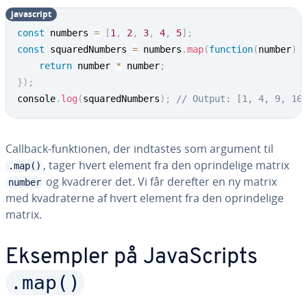
ja­va­script
const
 numbers 
=
[
1
,
2
,
3
,
4
,
5
]
;
const
 squaredNumbers 
=
 numbers
.
map
(
function
(
number
)
return
 number 
*
 number
;
}
)
;
console
.
log
(
squaredNumbers
)
;
// Output: [1, 4, 9, 16
Callback-funk­tio­nen, der indtastes som argument til
, tager hvert element fra den op­rin­de­li­ge matrix
.map()
og kvadrerer det. Vi får derefter en ny matrix
number
med kva­dra­ter­ne af hvert element fra den op­rin­de­li­ge
matrix.
Eksempler på Ja­va­Scripts
.map()