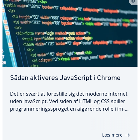
Sådan aktiveres Ja­va­Script i Chrome
Det er svært at fo­re­stil­le sig det moderne internet
uden Ja­va­Script. Ved siden af HTML og CSS spiller
pro­gram­me­rings­spro­get en afgørende rolle i im­
ple­men­te­rin­gen af bru­ger­ven­li­ge og at­trak­ti­ve
webpro­jek­ter. En hjem­mesi­de uden scripts skrevet
i Ja­va­Script, der giver den ønskede…
Læs mere