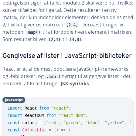
be­tin­gel­sen siger, at tallet modulo 2 skal være nul, hvilket
kun er tilfældet for lige tal. Dette re­sul­te­rer i en ny
matrix, der kun in­de­hol­der elementer, der kan deles med
2, hvilket giver os matrixen
. Dernæst bruger vi
[2,4]
metoden
til at fordoble hvert element i matrixen.
.map()
Som resultat bliver
til
.
[2,4]
[4,8]
Gen­gi­vel­se af lister i Ja­va­Script-bi­bli­o­te­ker
React er et af de mest populære Ja­va­Script-fra­mewor­ks
og -bi­bli­o­te­ker, og
nyttigt til at gengive lister i det.
.map()
Bemærk, at React bruger
JSX-syntaks
.
ja­va­script
import
 React 
from
"react"
;
import
 ReactDOM 
from
"react-dom"
;
const
 colors 
=
[
"red"
,
"green"
,
"blue"
,
"yellow"
,
"o
const
ColorsList
=
(
)
=>
(