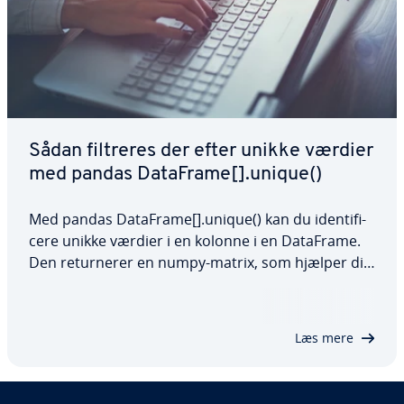
Sådan filtreres der efter unikke værdier
med pandas DataFrame[].unique()
Med pandas DataFrame[].unique() kan du iden­ti­fi­
ce­re unikke værdier i en kolonne i en DataFrame.
Den re­tur­ne­rer en numpy-matrix, som hjælper dig
med at håndtere store datasæt mere effektivt.
Metoden er især nyttig, hvis du ønsker at få et
overblik over op­lys­nin­ger­ne i en kolonne…
Læs mere