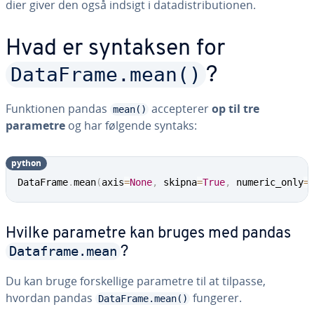
di­er giver den også indsigt i da­ta­di­stri­bu­tio­nen.
Hvad er syntaksen for
DataFrame.mean()
?
Funk­tio­nen pandas
ac­cep­te­rer
op til tre
mean()
parametre
og har følgende syntaks:
python
DataFrame
.
mean
(
axis
=
None
,
 skipna
=
True
,
 numeric_only
=
Hvilke parametre kan bruges med pandas
Dataframe.mean
?
Du kan bruge for­skel­li­ge parametre til at tilpasse,
hvordan pandas
fungerer.
DataFrame.mean()