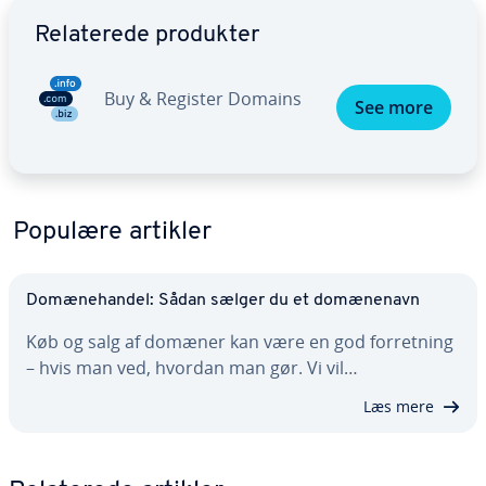
Gå til ho­ved­me­nu­en
Re­la­te­re­de produkter
Buy & Register Domains
See more
Populære artikler
Do­mæ­ne­han­del: Sådan sælger du et do­mæ­ne­navn
Køb og salg af domæner kan være en god for­ret­ning
– hvis man ved, hvordan man gør. Vi vil…
Læs mere