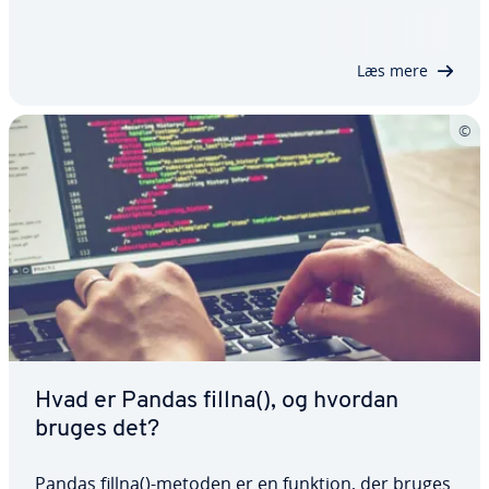
kan brugerne udføre for­skel­li­ge typer sam­men­føj­
nings­o­pe­ra­tio­ner til deres da­ta­a­na­ly­se. I denne
artikel ser vi på syntaksen for pandas…
Læs mere
Hvad er Pandas fillna(), og hvordan
bruges det?
Pandas fillna()-metoden er en funktion, der bruges