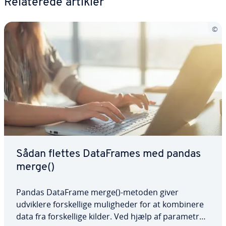
Re­la­te­re­de artikler
Sådan flettes Da­ta­F­ra­mes med pandas
merge()
Pandas DataFrame merge()-metoden giver
udviklere for­skel­li­ge mu­lig­he­der for at kombinere
data fra for­skel­li­ge kilder. Ved hjælp af parametre