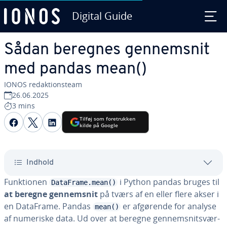
Digital Guide
Gå til ho­ve­d­ind­hol­det
Sådan beregnes gen­nem­snit
med pandas mean()
IONOS re­dak­tions­team
26.06.2025
3 mins
Del på Facebook
Del på Twitter
Del på LinkedIn
Tilføj som fo­re­truk­ken
kilde på Google
Indhold
Funk­tio­nen
i Python pandas bruges til
DataFrame.mean()
at beregne gen­nem­snit
på tværs af en eller flere akser i
en DataFrame. Pandas
er afgørende for analyse
mean()
af numeriske data. Ud over at beregne gen­nem­snits­vær­