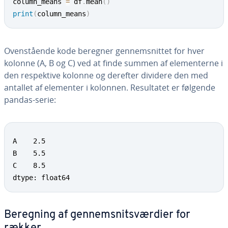
column_means 
=
 df
.
mean
(
)
print
(
column_means
)
Oven­stå­en­de kode beregner gen­nem­snit­tet for hver
kolonne (A, B og C) ved at finde summen af ele­men­ter­ne i
den respek­ti­ve kolonne og derefter dividere den med
antallet af elementer i kolonnen. Re­sul­ta­tet er følgende
pandas-serie:
A    2.5

B    5.5

C    8.5

dtype: float64
Beregning af gen­nem­snits­vær­di­er for