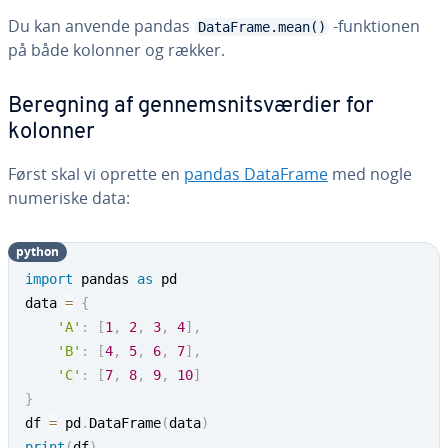
Du kan anvende pandas
-funk­tio­nen
DataFrame.mean()
på både kolonner og rækker.
Beregning af gen­nem­snits­vær­di­er for
kolonner
Først skal vi oprette en
pandas DataFrame
med nogle
numeriske data:
python
import
 pandas 
as
 pd

data 
=
{
'A'
:
[
1
,
2
,
3
,
4
]
,
'B'
:
[
4
,
5
,
6
,
7
]
,
'C'
:
[
7
,
8
,
9
,
10
]
}
df 
=
 pd
.
DataFrame
(
data
)
print
(
df
)