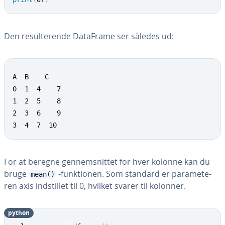
Den re­sul­te­ren­de DataFrame ser således ud:
A  B    C

0  1  4    7

1  2  5    8

2  3  6    9

3  4  7  10
For at beregne gen­nem­snit­tet for hver kolonne kan du
bruge
-funk­tio­nen. Som standard er pa­ra­me­te­
mean()
ren axis indstil­let til 0, hvilket svarer til kolonner.
python