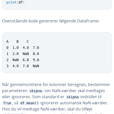
print
(
df
)
Oven­stå­en­de kode genererer følgende DataFrame:
A    B    C

0  1.0  4.0  7.0

1  2.0  NaN  8.0

2  NaN  6.0  9.0

3  4.0  7.0  NaN
Når gen­nem­snit­te­ne for kolonner beregnes, bestemmer
pa­ra­me­te­ren
, om NaN-værdier skal medtages
skipna
eller ignoreres. Som standard er
indstil­let til
skipna
, så
ignorerer au­to­ma­tisk NaN-værdier.
True
df.mean()
Hvis du vil medtage NaN-værdier, skal du tilføje