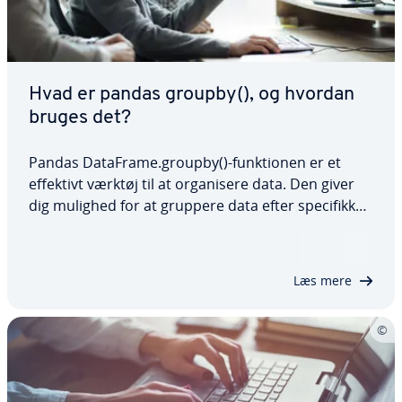
Hvad er pandas groupby(), og hvordan
bruges det?
Pandas DataFrame.groupby()-funk­tio­nen er et
effektivt værktøj til at or­ga­ni­se­re data. Den giver
dig mulighed for at gruppere data efter spe­ci­fik­ke
kriterier, hvilket gør det nemmere at udføre
komplekse ag­gre­ge­rin­ger og trans­for­ma­tio­ner.
Ved at bruge denne metode effektivt kan du…
Læs mere