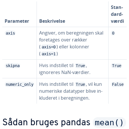
Stan­
dard­
Parameter
Be­skri­vel­se
vær­di
Angiver, om be­reg­nin­gen skal
axis
0
foretages over rækker
(
) eller kolonner
axis=0
(
)
axis=1
Hvis indstil­let til
,
skipna
True
True
ignoreres NaN-værdier.
Hvis indstil­let til
, vil kun
numeric_only
True
False
numeriske datatyper blive in­
klu­de­ret i be­reg­nin­gen.
mean()
Sådan bruges pandas