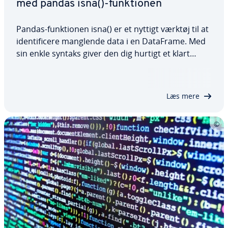
med pandas isna()-funk­tio­nen
Pandas-funk­tio­nen isna() er et nyttigt værktøj til at
iden­ti­fi­ce­re manglende data i en DataFrame. Med
sin enkle syntaks giver den dig hurtigt et klart
overblik over manglende værdier, så du kan
handle, når data skal renses. I denne artikel lærer
du, hvad pandas isna() er, og…
Læs mere