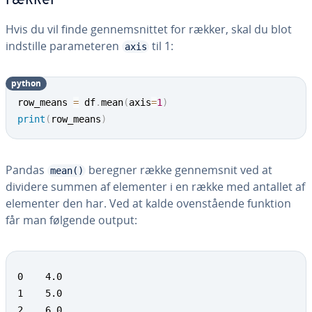
rækker
Hvis du vil finde gen­nem­snit­tet for rækker, skal du blot
indstille pa­ra­me­te­ren
til 1:
axis
python
row_means 
=
 df
.
mean
(
axis
=
1
)
print
(
row_means
)
Pandas
beregner række gen­nem­snit ved at
mean()
dividere summen af elementer i en række med antallet af
elementer den har. Ved at kalde oven­stå­en­de funktion
får man følgende output:
0    4.0

1    5.0

2    6.0
