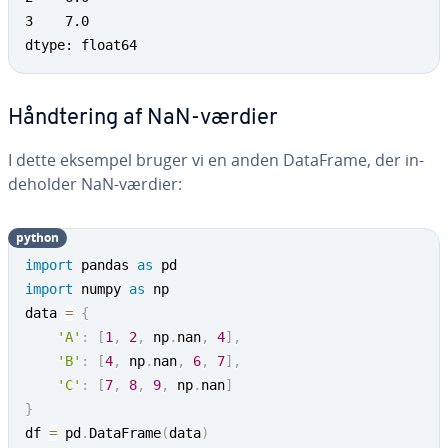
3    7.0

dtype: float64
Hånd­te­ring af NaN-værdier
I dette eksempel bruger vi en anden DataFrame, der in­
de­hol­der NaN-værdier:
python
import
 pandas 
as
import
 numpy 
as
 np

data 
=
{
'A'
:
[
1
,
2
,
 np
.
nan
,
4
]
,
'B'
:
[
4
,
 np
.
nan
,
6
,
7
]
,
'C'
:
[
7
,
8
,
9
,
 np
.
nan
]
}
df 
=
 pd
.
DataFrame
(
data
)