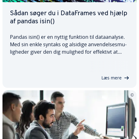
Sådan søger du i Da­ta­F­ra­mes ved hjælp
af pandas isin()
Pandas isin() er en nyttig funktion til da­ta­a­na­ly­se.
Med sin enkle syntaks og alsidige an­ven­del­ses­mu­
lig­he­der giver den dig mulighed for effektivt at
kon­trol­le­re værdier i en DataFrame. Uanset om du
ve­ri­fi­ce­rer enkelte kolonner, filtrerer Da­ta­F­ra­mes
eller udfører mere komplekse…
Læs mere