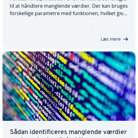
til at håndtere manglende værdier. Der kan bruges
for­skel­li­ge parametre med funk­tio­nen, hvilket giver
flek­si­bi­li­tet ved ud­skift­ning af NaN-værdier. I denne
artikel ser vi på denne funktion, dens syntaks og
parametre, og hvordan…
Læs mere
Sådan iden­ti­fi­ce­res manglende værdier