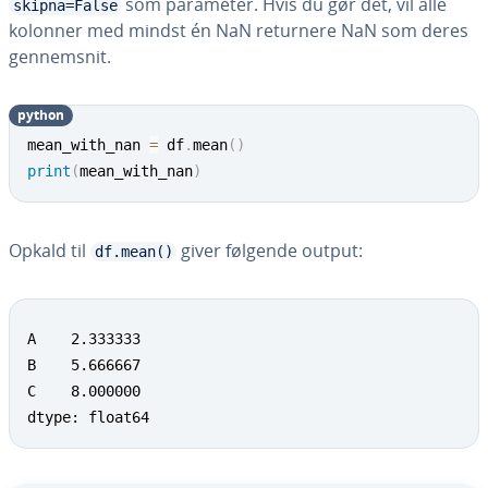
som parameter. Hvis du gør det, vil alle
skipna=False
kolonner med mindst én NaN returnere NaN som deres
gen­nem­snit.
python
mean_with_nan 
=
 df
.
mean
(
)
print
(
mean_with_nan
)
Opkald til
giver følgende output:
df.mean()
A    2.333333

B    5.666667

C    8.000000

dtype: float64