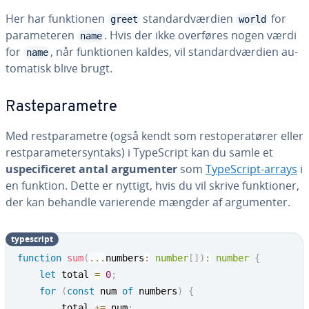
Her har funk­tio­nen
stan­dard­vær­di­en
for
greet
world
pa­ra­me­te­ren
. Hvis der ikke overføres nogen værdi
name
for
, når funk­tio­nen kaldes, vil stan­dard­vær­di­en au­
name
to­ma­tisk blive brugt.
Ra­ste­pa­ra­me­tre
Med re­st­pa­ra­me­tre (også kendt som re­sto­pe­ra­tø­rer eller
re­st­pa­ra­me­ter­syn­taks) i Ty­pe­Script kan du samle et
uspe­ci­fi­ce­ret antal ar­gu­men­ter
som
Ty­pe­Script-arrays
i
en funktion. Dette er nyttigt, hvis du vil skrive funk­tio­ner,
der kan behandle va­ri­e­ren­de mængder af ar­gu­men­ter.
ty­pe­script
function
sum
(
...
numbers
:
number
[
]
)
:
number
{
let
 total 
=
0
;
for
(
const
 num 
of
 numbers
)
{
        total 
+=
 num
;