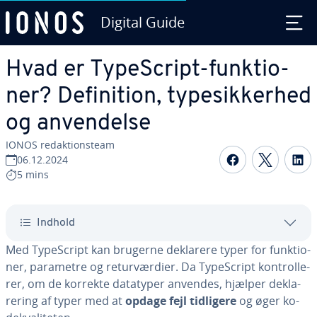
Digital Guide
Gå til ho­ve­d­ind­hol­det
Hvad er Ty­pe­Script-funk­tio­
ner? De­fi­ni­tion, ty­pe­sik­ker­hed
og an­ven­del­se
IONOS re­dak­tions­team
Del på Fac
Del på
D
06.12.2024
5 mins
Indhold
Med Ty­pe­Script kan brugerne deklarere typer for funk­tio­
ner, parametre og re­tur­vær­di­er. Da Ty­pe­Script kon­trol­le­
rer, om de korrekte datatyper anvendes, hjælper de­kla­
re­ring af typer med at
opdage fejl tidligere
og øger ko­