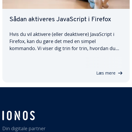
Sådan aktiveres Ja­va­Script i Firefox
Hvis du vil aktivere (eller de­ak­ti­ve­re) Ja­va­Script i
Firefox, kan du gøre det med en simpel
kommando. Vi viser dig trin for trin, hvordan du
aktiverer Ja­va­Script i den populære browser, og
hvad du skal være opmærksom på, når du gør det.
Da mange hjem­mesi­der er afhængige af…
Læs mere
Din digitale partner