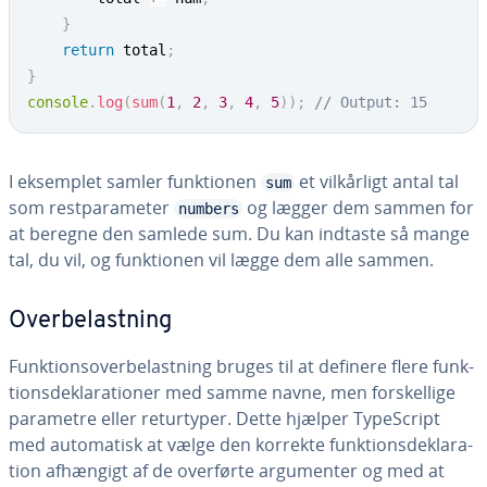
}
return
 total
;
}
console
.
log
(
sum
(
1
,
2
,
3
,
4
,
5
)
)
;
// Output: 15
I eksemplet samler funk­tio­nen
et vil­kår­ligt antal tal
sum
som re­st­pa­ra­me­ter
og lægger dem sammen for
numbers
at beregne den samlede sum. Du kan indtaste så mange
tal, du vil, og funk­tio­nen vil lægge dem alle sammen.
Over­be­last­ning
Funk­tions­over­be­last­ning bruges til at definere flere funk­
tions­de­kla­ra­tio­ner med samme navne, men for­skel­li­ge
parametre eller re­tur­ty­per. Dette hjælper Ty­pe­Script
med au­to­ma­tisk at vælge den korrekte funk­tions­de­kla­ra­
tion afhængigt af de overførte ar­gu­men­ter og med at