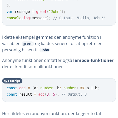
}
;
var
 message 
=
greet
(
"John"
)
;
console
.
log
(
message
)
;
// Output: "Hello, John!"
I dette eksempel gemmes den anonyme funktion i
variablen
og kaldes senere for at oprette en
greet
personlig hilsen til
.
John
Anonyme funk­tio­ner omfatter også
lambda-funk­tio­ner
,
der er kendt som pil­funk­tio­ner.
ty­pe­script
const
add
=
(
a
:
number
,
 b
:
number
)
=>
 a 
+
 b
;
const
 result 
=
add
(
3
,
5
)
;
// Output: 8
Her tildeles en anonym funktion, der lægger to tal