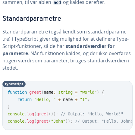
sammen, til variablen
og kaldes derefter.
add
Stan­dard­pa­ra­me­tre
Stan­dard­pa­ra­me­tre (også kendt som stan­dard­pa­ra­me­
tre) i Ty­pe­Script giver dig mulighed for at definere Ty­pe­
Script-funk­tio­ner, så de har
stan­dard­vær­di­er for
parametre
. Når funk­tio­nen kaldes, og der ikke overføres
nogen værdi som parameter, bruges stan­dard­vær­di­en i
stedet.
ty­pe­script
function
greet
(
name
:
string
=
"World"
)
{
return
"Hello, "
+
 name 
+
"!"
;
}
console
.
log
(
greet
(
)
)
;
// Output: "Hello, World!"
console
.
log
(
greet
(
"John"
)
)
;
// Output: "Hello, John!