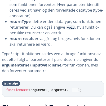
som funk­tio­nen forventer. Hver parameter iden­ti­fi­
ce­res ved sit navn og den for­ven­te­de datatype (ty­pe­
an­no­ta­tion).
re­tur­n­Ty­pe
: dette er den datatype, som funk­tio­nen
re­tur­ne­rer. Du kan også angive
, hvis funk­tio­
void
nen ikke re­tur­ne­rer en værdi.
return result
er valgfrit og bruges, hvis funk­tio­nen
skal returnere en værdi.
Ty­pe­Script-funk­tio­ner kaldes ved at bruge funk­tions­nav­
net ef­ter­fulgt af pa­ren­te­ser. I pa­ren­te­ser­ne angiver du
ar­gu­men­ter­ne (in­put­vær­di­er­ne)
for funk­tio­nen, hvis
den forventer parametre.
ty­pe­script
functionName
(
argument1
,
 argument2
,
...
)
;