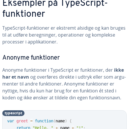
Eksempler på Ty­pe­Script-
funk­tio­ner
Ty­pe­Script-funk­tio­ner er ekstremt alsidige og kan bruges
til at udføre be­reg­nin­ger, ope­ra­tio­ner og komplekse
processer i ap­pli­ka­tio­ner.
Anonyme funk­tio­ner
Anonyme funk­tio­ner i Ty­pe­Script er funk­tio­ner, der
ikke
har et navn
og overføres direkte i udtryk eller som ar­gu­
men­ter til andre funk­tio­ner. Anonyme funk­tio­ner er
nyttige, hvis du kun har brug for en funktion ét sted i
koden og ikke ønsker at tildele din egen funk­tions­navn.
ty­pe­script
var
greet
=
function
(
name
)
{
return
"Hello, "
+
 name 
+
"!"
;