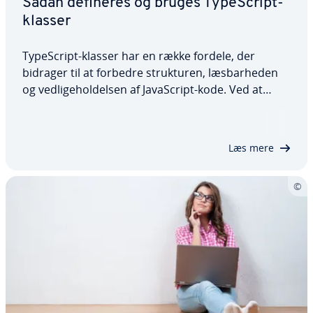
Sådan defineres og bruges Ty­pe­Script-
klasser
Ty­pe­Script-klasser har en række fordele, der
bidrager til at forbedre struk­tu­ren, læs­bar­he­den
og ved­li­ge­hol­del­sen af Ja­va­Script-kode. Ved at
skrive variabler, egen­ska­ber og metoder kan du
sikre, at du kun tildeler og bruger gyldige værdier. I
denne artikel forklarer vi præcis,…
Læs mere