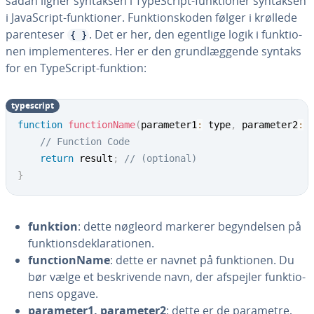
sådan ligner syntaksen i Ty­pe­Script-funk­tio­ner syntaksen
i Ja­va­Script-funk­tio­ner. Funk­tions­ko­den følger i krøllede
pa­ren­te­ser
. Det er her, den egentlige logik i funk­tio­
{ }
nen im­ple­men­te­res. Her er den grund­læg­gen­de syntaks
for en Ty­pe­Script-funktion:
ty­pe­script
function
functionName
(
parameter1
:
 type
,
 parameter2
:
 
// Function Code
return
 result
;
// (optional)
}
funktion
: dette nøgleord markerer be­gyn­del­sen på
funk­tions­de­kla­ra­tio­nen.
fun­ctionNa­me
: dette er navnet på funk­tio­nen. Du
bør vælge et be­skri­ven­de navn, der afspejler funk­tio­
nens opgave.
parameter1, parameter2
: dette er de parametre,