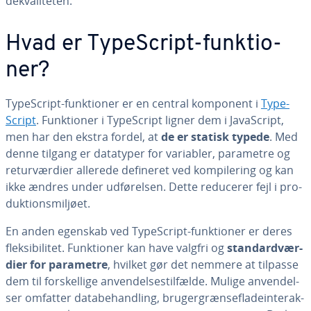
de­kva­li­te­ten.
Hvad er Ty­pe­Script-funk­tio­
ner?
Ty­pe­Script-funk­tio­ner er en central komponent i
Ty­pe­
Script
. Funk­tio­ner i Ty­pe­Script ligner dem i Ja­va­Script,
men har den ekstra fordel, at
de er statisk typede
. Med
denne tilgang er datatyper for variabler, parametre og
re­tur­vær­di­er allerede defineret ved kom­pi­le­ring og kan
ikke ændres under ud­fø­rel­sen. Dette reducerer fejl i pro­
duk­tions­mil­jø­et.
En anden egenskab ved Ty­pe­Script-funk­tio­ner er deres
flek­si­bi­li­tet. Funk­tio­ner kan have valgfri og
stan­dard­vær­
di­er for parametre
, hvilket gør det nemmere at tilpasse
dem til for­skel­li­ge an­ven­del­ses­til­fæl­de. Mulige an­ven­del­
ser omfatter da­ta­be­hand­ling, bru­ger­græn­se­fla­de­in­ter­ak­