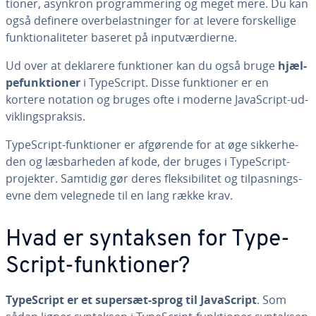
tio­ner, asynkron pro­gram­me­ring og meget mere. Du kan
også definere over­be­last­nin­ger for at levere for­skel­li­ge
funk­tio­na­li­te­ter baseret på in­put­vær­di­er­ne.
Ud over at deklarere funk­tio­ner kan du også bruge
hjæl­
pe­funk­tio­ner
i Ty­pe­Script. Disse funk­tio­ner er en
kortere notation og bruges ofte i moderne Ja­va­Script-ud­
vik­lings­prak­sis.
Ty­pe­Script-funk­tio­ner er afgørende for at øge sik­ker­he­
den og læs­bar­he­den af kode, der bruges i Ty­pe­Script-
projekter. Samtidig gør deres flek­si­bi­li­tet og til­pas­nings­
ev­ne dem velegnede til en lang række krav.
Hvad er syntaksen for Ty­pe­
Script-funk­tio­ner?
Ty­pe­Script er et supersæt-sprog til Ja­va­Script
. Som