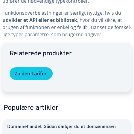
udfører de nød­ven­di­ge ty­pe­kon­trol­ler.
Funk­tions­over­be­last­nin­ger er særligt nyttige, hvis du
udvikler et API eller et bibliotek
, hvor du vil sikre, at
brugen af funk­tio­nen er enkel og fejlfri, uanset de for­skel­
li­ge typer parametre, som brugerne angiver.
Gå til ho­ved­me­nu­en
Re­la­te­re­de produkter
Zu den Tarifen
Populære artikler
Do­mæ­ne­han­del: Sådan sælger du et do­mæ­ne­navn