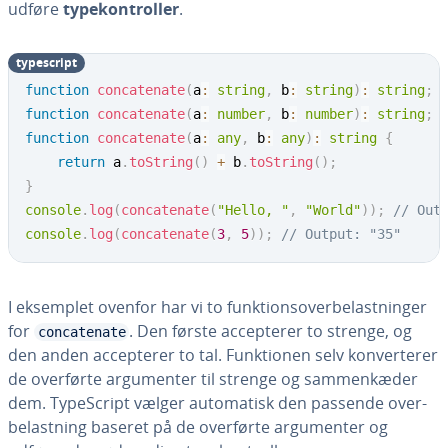
udføre
ty­pe­kon­trol­ler
.
ty­pe­script
function
concatenate
(
a
:
string
,
 b
:
string
)
:
string
;
function
concatenate
(
a
:
number
,
 b
:
number
)
:
string
;
function
concatenate
(
a
:
any
,
 b
:
any
)
:
string
{
return
 a
.
toString
(
)
+
 b
.
toString
(
)
;
}
console
.
log
(
concatenate
(
"Hello, "
,
"World"
)
)
;
// Out
console
.
log
(
concatenate
(
3
,
5
)
)
;
// Output: "35"
I eksemplet ovenfor har vi to funk­tions­over­be­last­nin­ger
for
. Den første ac­cep­te­rer to strenge, og
concatenate
den anden ac­cep­te­rer to tal. Funk­tio­nen selv kon­ver­te­rer
de overførte ar­gu­men­ter til strenge og sam­men­kæ­der
dem. Ty­pe­Script vælger au­to­ma­tisk den passende over­
be­last­ning baseret på de overførte ar­gu­men­ter og