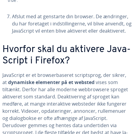
‘true’.
Afslut med at genstarte din browser. De ændringer,
du har foretaget i indstil­lin­ger­ne, vil blive anvendt, og
Ja­va­Script vil enten blive aktiveret eller de­ak­ti­ve­ret.
Hvorfor skal du aktivere Ja­va­
Script i Firefox?
Ja­va­Script er et brow­ser­ba­se­ret script­s­prog, der sikrer,
at
dynamiske elementer på et websted
vises som
tiltænkt. Derfor har alle moderne web­brow­se­re sproget
aktiveret som standard. De­ak­ti­ve­ring af sproget kan
medføre, at mange in­ter­ak­ti­ve websteder ikke fungerer
korrekt. Videoer, op­da­te­rin­ger, annoncer, rul­le­me­nu­er
og di­a­log­bok­se er ofte afhængige af Ja­va­Script.
Derudover gemmes og hentes data un­der­ti­den via
scripts­pro­get. I de fleste tilfælde er det bedst at have Ja­