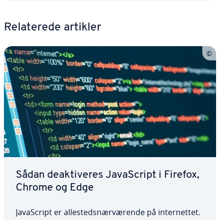
Re­la­te­re­de artikler
Sådan de­ak­ti­ve­res Ja­va­Script i Firefox,
Chrome og Edge
Ja­va­Script er al­le­steds­nær­væ­ren­de på in­ter­net­tet.