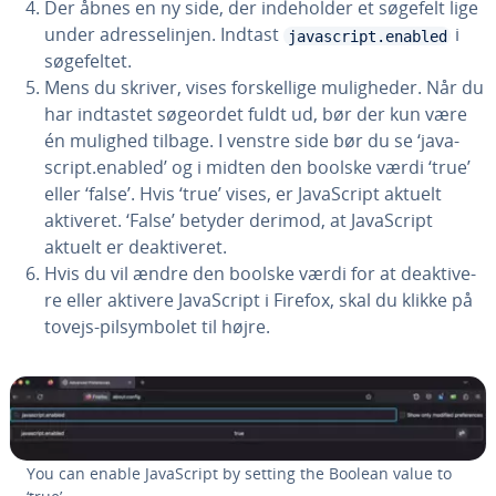
Der åbnes en ny side, der in­de­hol­der et søgefelt lige
under adres­se­linj­en. Indtast
i
javascript.enabled
sø­ge­fel­tet.
Mens du skriver, vises for­skel­li­ge mu­lig­he­der. Når du
har indtastet søgeordet fuldt ud, bør der kun være
én mulighed tilbage. I venstre side bør du se ‘ja­va­
script.enabled’ og i midten den boolske værdi ‘true’
eller ‘false’. Hvis ‘true’ vises, er Ja­va­Script aktuelt
aktiveret. ‘False’ betyder derimod, at Ja­va­Script
aktuelt er de­ak­ti­ve­ret.
Hvis du vil ændre den boolske værdi for at de­ak­ti­ve­
re eller aktivere Ja­va­Script i Firefox, skal du klikke på
tovejs-pil­sym­bo­let til højre.
You can enable Ja­va­Script by setting the Boolean value to