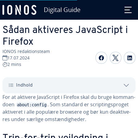
Digital Guide
Gå til ho­ve­d­ind­hol­det
Sådan aktiveres Ja­va­Script i
Firefox
IONOS re­dak­tions­team
Del på Fac
Del på
D
17.07.2024
2 mins
Indhold
For at aktivere Ja­va­Script i Firefox skal du bruge kom­man­
do­en
. Som standard er scrip­tings­pro­get
about:config
aktiveret i alle populære browsere og bør kun de­ak­ti­ve­
res under særlige om­stæn­dig­he­der.