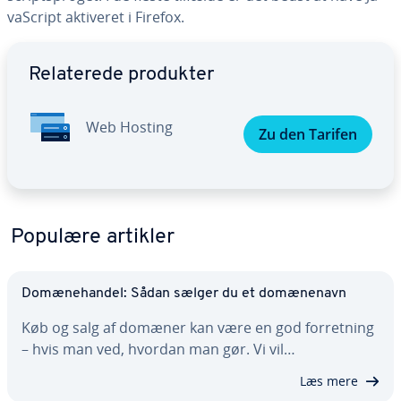
va­Script aktiveret i Firefox.
Gå til ho­ved­me­nu­en
Re­la­te­re­de produkter
Web Hosting
Zu den Tarifen
Populære artikler
Do­mæ­ne­han­del: Sådan sælger du et do­mæ­ne­navn
Køb og salg af domæner kan være en god for­ret­ning
– hvis man ved, hvordan man gør. Vi vil…
Læs mere