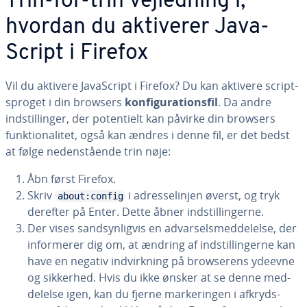
Trin-for-trin vej­led­ning i,
hvordan du aktiverer Ja­va­
Script i Firefox
Vil du aktivere Ja­va­Script i Firefox? Du kan aktivere script-
sproget i din browsers
kon­fi­gu­ra­tions­fil
. Da andre
indstil­lin­ger, der po­ten­ti­elt kan påvirke din browsers
funk­tio­na­li­tet, også kan ændres i denne fil, er det bedst
at følge ne­den­stå­en­de trin nøje:
Åbn først Firefox.
Skriv
i adres­se­linj­en øverst, og tryk
about:config
derefter på Enter. Dette åbner indstil­lin­ger­ne.
Der vises sand­syn­lig­vis en ad­var­sels­med­del­el­se, der
in­for­me­rer dig om, at ændring af indstil­lin­ger­ne kan
have en negativ ind­virk­ning på brow­se­rens ydeevne
og sikkerhed. Hvis du ikke ønsker at se denne med­
del­el­se igen, kan du fjerne mar­ke­rin­gen i af­kryds­