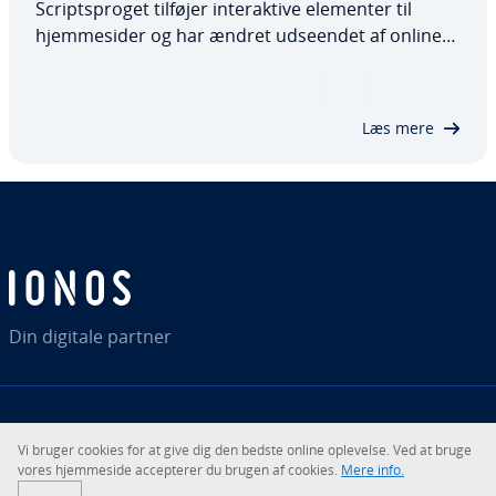
Scripts­pro­get tilføjer in­ter­ak­ti­ve elementer til
hjem­mesi­der og har ændret udseendet af online
tilbud markant. Næsten ingen af nutidens
websider kan fungere uden scripts, der udføres på
hjem­mesi­dens be­sø­gen­des computer. Dette…
Læs mere
Din digitale partner
RSS
LinkedIn
tiktok
Instagram
Vi bruger cookies for at give dig den bedste online oplevelse. Ved at bruge
vores hjem­mesi­de ac­cep­te­rer du brugen af cookies.
Mere info.
© 2026
IONOS SE