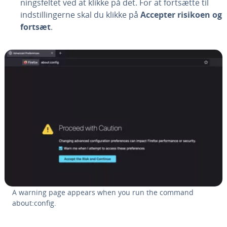
nings­fel­tet ved at klikke på det. For at fortsætte til
indstil­lin­ger­ne skal du klikke på
Accepter risikoen og
fortsæt
.
A warning page appears when you run the command
about:config.