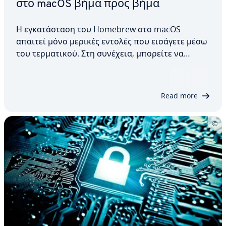
στο macOS βήμα προς βήμα
Η εγκατάσταση του Homebrew στο macOS
απαιτεί μόνο μερικές εντολές που εισάγετε μέσω
του τερματικού. Στη συνέχεια, μπορείτε να
χρησιμοποιήσετε τον διαχειριστή πακέτων ως
περιβάλλον δοκιμών ή για να κατεβάσετε
διάφορα προγράμματα. Στο παρακάτω άρθρο,
Read more
όχι μόνο εξηγούμε πώς γίνεται η…