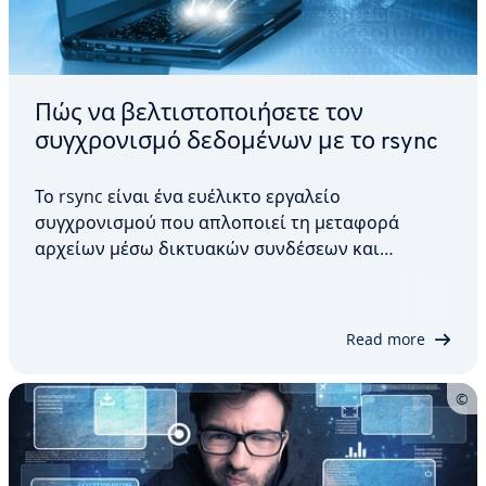
Πώς να βελτιστοποιήσετε τον
συγχρονισμό δεδομένων με το rsync
Το rsync είναι ένα ευέλικτο εργαλείο
συγχρονισμού που απλοποιεί τη μεταφορά
αρχείων μέσω δικτυακών συνδέσεων και
καθιστά τον συγχρονισμό των τοπικών
καταλόγων πιο αξιόπιστο. Με το rsync, τα αρχεία
μπορούν να μεταφέρονται αποτελεσματικά
Read more
μεταξύ διαφορετικών συστημάτων, καθώς
μέσω…