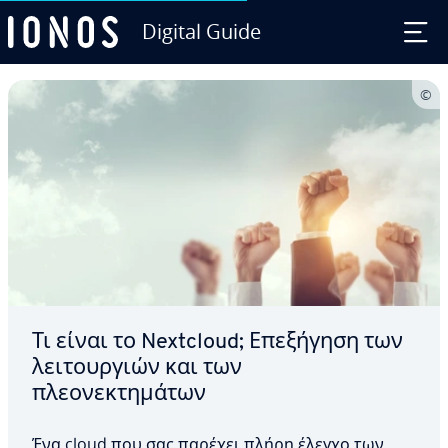
Digital Guide
Skip to Main Content
Τι είναι το Nextcloud; Επεξήγηση των
λειτουργιών και των
πλεονεκτημάτων
Ένα cloud που σας παρέχει πλήρη έλεγχο των