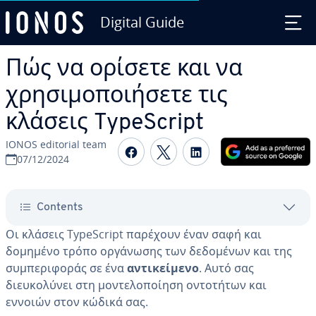
Digital Guide
Skip to Main Content
Πώς να ορίσετε και να
χρησιμοποιήσετε τις
κλάσεις TypeScript
IONOS editorial team
Share on Facebook
Share on Twitter
Share on Linked
07/12/2024
Contents
Οι κλάσεις TypeScript παρέχουν έναν σαφή και
δομημένο τρόπο οργάνωσης των δεδομένων και της
συμπεριφοράς σε ένα
αντικείμενο
. Αυτό σας
διευκολύνει στη μοντελοποίηση οντοτήτων και
εννοιών στον κώδικά σας.