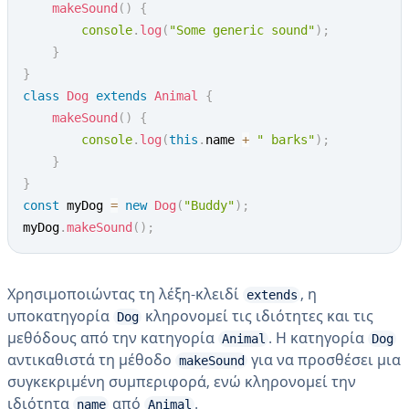
makeSound
(
)
{
console
.
log
(
"Some generic sound"
)
;
}
}
class
Dog
extends
Animal
{
makeSound
(
)
{
console
.
log
(
this
.
name 
+
" barks"
)
;
}
}
const
 myDog 
=
new
Dog
(
"Buddy"
)
;
myDog
.
makeSound
(
)
;
Χρησιμοποιώντας τη λέξη-κλειδί
, η
extends
υποκατηγορία
κληρονομεί τις ιδιότητες και τις
Dog
μεθόδους από την κατηγορία
. Η κατηγορία
Animal
Dog
αντικαθιστά τη μέθοδο
για να προσθέσει μια
makeSound
συγκεκριμένη συμπεριφορά, ενώ κληρονομεί την
ιδιότητα
από
.
name
Animal