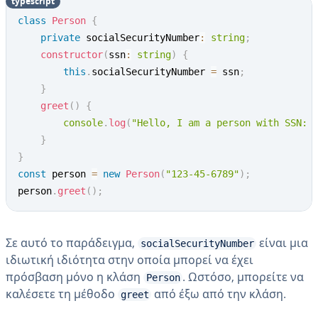
typescript
class
Person
{
private
 socialSecurityNumber
:
string
;
constructor
(
ssn
:
string
)
{
this
.
socialSecurityNumber 
=
 ssn
;
}
greet
(
)
{
console
.
log
(
"Hello, I am a person with SSN: 
}
}
const
 person 
=
new
Person
(
"123-45-6789"
)
;
person
.
greet
(
)
;
Σε αυτό το παράδειγμα,
είναι μια
socialSecurityNumber
ιδιωτική ιδιότητα στην οποία μπορεί να έχει
πρόσβαση μόνο η κλάση
. Ωστόσο, μπορείτε να
Person
καλέσετε τη μέθοδο
από έξω από την κλάση.
greet