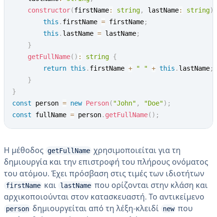
constructor
(
firstName
:
string
,
 lastName
:
string
)
this
.
firstName 
=
 firstName
;
this
.
lastName 
=
 lastName
;
}
getFullName
(
)
:
string
{
return
this
.
firstName 
+
" "
+
this
.
lastName
;
}
}
const
 person 
=
new
Person
(
"John"
,
"Doe"
)
;
const
 fullName 
=
 person
.
getFullName
(
)
;
Η μέθοδος
χρησιμοποιείται για τη
getFullName
δημιουργία και την επιστροφή του πλήρους ονόματος
του ατόμου. Έχει πρόσβαση στις τιμές των ιδιοτήτων
και
που ορίζονται στην κλάση και
firstName
lastName
αρχικοποιούνται στον κατασκευαστή. Το αντικείμενο
δημιουργείται από τη λέξη-κλειδί
που
person
new