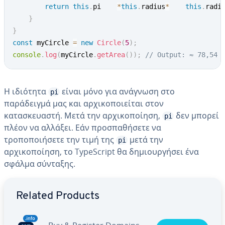
return
this
.
pi    
*
this
.
radius
*
this
.
radi
}
}
const
 myCircle 
=
new
Circle
(
5
)
;
console
.
log
(
myCircle
.
getArea
(
)
)
;
// Output: ≈ 78,54
Η ιδιότητα
είναι μόνο για ανάγνωση στο
pi
παράδειγμά μας και αρχικοποιείται στον
κατασκευαστή. Μετά την αρχικοποίηση,
δεν μπορεί
pi
πλέον να αλλάξει. Εάν προσπαθήσετε να
τροποποιήσετε την τιμή της
μετά την
pi
αρχικοποίηση, το TypeScript θα δημιουργήσει ένα
σφάλμα σύνταξης.
Go to Main Menu
Related Products