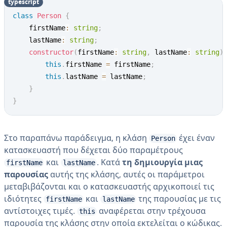
typescript
class
Person
{
    firstName
:
string
;
    lastName
:
string
;
constructor
(
firstName
:
string
,
 lastName
:
string
)
this
.
firstName 
=
 firstName
;
this
.
lastName 
=
 lastName
;
}
}
Στο παραπάνω παράδειγμα, η κλάση
έχει έναν
Person
κατασκευαστή που δέχεται δύο παραμέτρους
και
. Κατά
τη δημιουργία μιας
firstName
lastName
παρουσίας
αυτής της κλάσης, αυτές οι παράμετροι
μεταβιβάζονται και ο κατασκευαστής αρχικοποιεί τις
ιδιότητες
και
της παρουσίας με τις
firstName
lastName
αντίστοιχες τιμές.
αναφέρεται στην τρέχουσα
this
παρουσία της κλάσης στην οποία εκτελείται ο κώδικας.