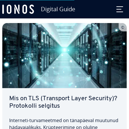
Digital Guide
Skip to Main Content
Mis on TLS (Transport Layer Security)?
Pro­to­kolli selgitus
Interneti-tur­va­meet­med on tä­na­päe­val muutunud
hä­da­va­ja­likuks. Krüp­tee­ri­mine on oluline