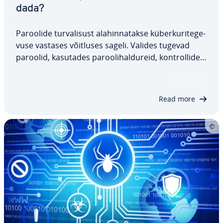
dada?
Paroolide tur­va­li­sust ala­hin­na­takse kü­ber­ku­ri­te­ge­
vuse vastases võitluses sageli. Valides tugevad
paroolid, kasutades pa­roo­li­hal­du­reid, kont­rol­li­des
re­gu­laar­selt, kas teie andmed on lekkinud, ning
rea­gee­ri­des rik­ku­mis­tele as­ja­ko­ha­selt, saate
kaitsta oma di­gi­taal­set iden­ti­teeti.…
Read more