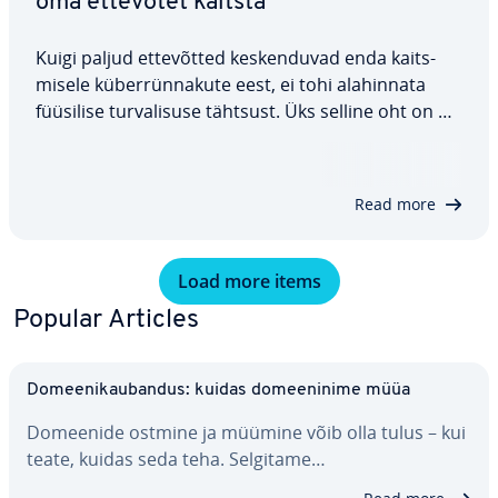
oma ettevõtet kaitsta
Kuigi paljud et­te­võt­ted kes­ken­du­vad enda kaits­
misele kü­ber­rün­na­kute eest, ei tohi ala­hin­nata
füüsilise tur­va­li­suse tähtsust. Üks selline oht on nn
„tail­ga­ting“. Kuigi see ei põhine uusimatel teh­no­
loo­giatel, kujutab see endast siiski mär­ki­mis­väär­
set ohtu. Vaatame lähemalt, mis on…
Read more
Load more items
Popular Articles
Do­mee­ni­kau­ban­dus: kuidas do­mee­ninime müüa
Domeenide ostmine ja müümine võib olla tulus – kui
teate, kuidas seda teha. Selgitame…