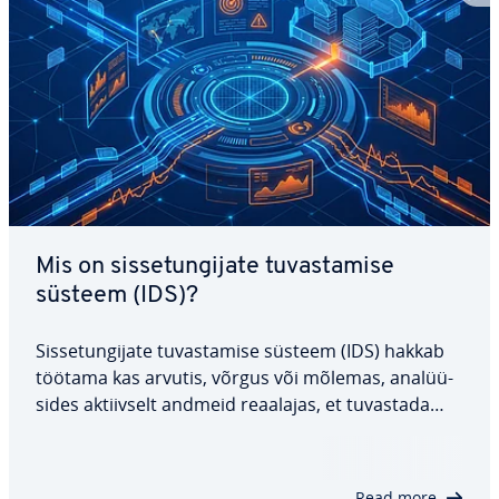
Mis on sis­se­tun­gi­jate tu­vas­ta­mise
süsteem (IDS)?
Sis­se­tun­gi­jate tu­vas­ta­mise süsteem (IDS) hakkab
töötama kas arvutis, võrgus või mõlemas, ana­lüü­
si­des ak­tiiv­selt andmeid reaalajas, et tuvastada
mär­ga­ta­vaid kõr­va­le­kal­deid. Kui süsteem avastab
kõr­va­le­kal­deid, saadab ta vii­vi­ta­ma­tult hoiatuse as­
ja­omas­tele isikutele, mängides…
Read more