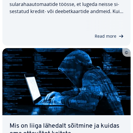
su­la­ra­ha­au­to­maa­tide töösse, et lugeda neisse si­
ses­ta­tud krediit- või dee­bet­kaar­tide andmeid. Kuigi
tur­va­li­sust on mär­ki­mis­väär­selt pa­ran­da­tud,
kujutab selline pettus endast tõelist ohtu raha väl­
ja­võt­misel ja makseid tehes. Õnneks on…
Read more
Mis on liiga lähedalt sõitmine ja kuidas