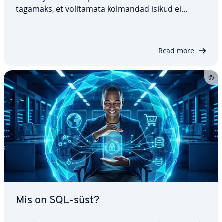
tagamaks, et vo­li­ta­mata kolmandad isikud ei
pääseks andmetele ligi ega saaks neid muuta. Just
selleks ongi mõeldud TLS ehk Transport Layer
Security. Siin on kõik, mida pead teadma selle…
Read more
Mis on SQL-süst?