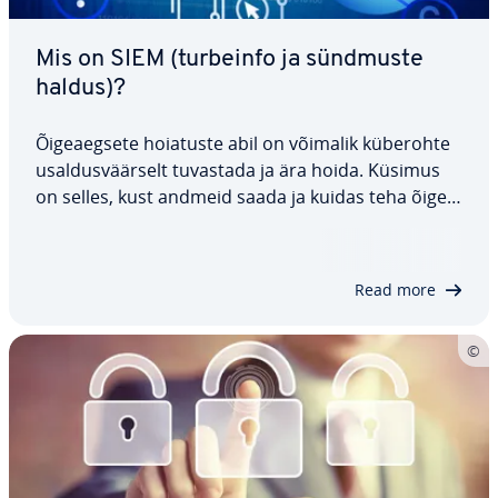
Mis on SIEM (turbeinfo ja sündmuste
haldus)?
Õi­ge­aeg­sete hoiatuste abil on võimalik küberohte
usal­dus­väär­selt tuvastada ja ära hoida. Küsimus
on selles, kust andmeid saada ja kuidas teha õigeid
järeldusi. Siin tulebki mängu SIEM, mis on lühend
sõnadest Security In­for­ma­tion & Event Ma­na­ge­
ment (turbeinfo ja sündmuste haldus).…
Read more