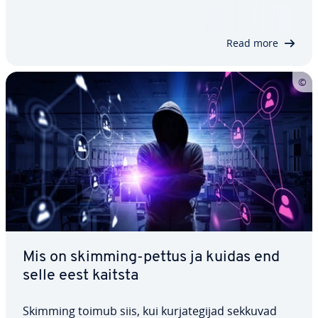
ohtude eest. Erinevalt sarnase üles­ehi­tu­sega sis­se­
tun­gide avas­ta­mise süs­teemi­dest (IDS) kasutab IPS
en­ne­ta­va­mat lä­he­ne­mis­viisi, kaitstes…
Read more
Mis on skimming-pettus ja kuidas end
selle eest kaitsta
Skimming toimub siis, kui kur­ja­te­gi­jad sekkuvad