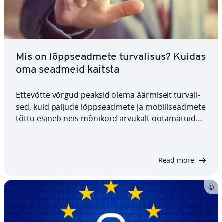
Mis on lõpp­sead­mete tur­va­li­sus? Kuidas
oma seadmeid kaitsta
Ettevõtte võrgud peaksid olema äärmiselt tur­va­li­
sed, kuid paljude lõpp­sead­mete ja mo­biil­sead­mete
tõttu esineb neis mõnikord arvukalt oo­ta­ma­tuid
turvaauke. Lõpp­sead­mete tur­va­li­sus pakub nii
tehnilisi lahendusi kui ka tur­be­hal­dus­ta­va­sid, et
neid nõrkusi kõr­val­dada. Tut­vus­tame…
Read more