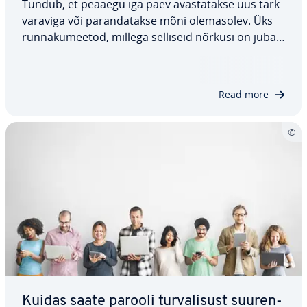
Tundub, et peaaegu iga päev avas­ta­takse uus tark­
va­ra­viga või pa­ran­da­takse mõni ole­mas­olev. Üks
rün­na­ku­mee­tod, millega selliseid nõrkusi on juba
ammu ära kasutatud, on SQL-süst. Aga mis need
pa­ha­taht­li­kud and­me­ba­asi rünnakud täpselt on,
kuidas need toimivad ja – mis kõige olulisem…
Read more
Kuidas saate parooli tur­va­li­sust suu­ren­