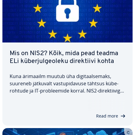
Mis on NIS2? Kõik, mida pead teadma
ELi kü­ber­jul­ge­oleku di­rek­tiivi kohta
Kuna ärimaailm muutub üha di­gi­taal­se­maks,
suureneb jätkuvalt vas­tu­pi­da­vuse tähtsus kü­be­
roh­tude ja IT-prob­leemide korral. NIS2-di­rek­tii­viga
on EL keh­tes­ta­nud eeskirjad, mille eesmärk on
vähendada kü­ber­jul­ge­ole­ku­riske ning üht­lus­tada
ja tõhustada et­te­võ­tete tur­va­meet­meid.…
Read more