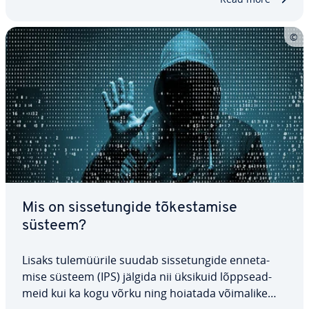
Mis on sis­se­tun­gide tõ­kes­ta­mise
süsteem?
Lisaks tu­le­müü­rile suudab sis­se­tun­gide en­ne­ta­
mise süsteem (IPS) jälgida nii üksikuid lõpp­sead­
meid kui ka kogu võrku ning hoiatada võimalike