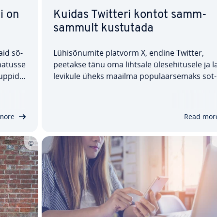
i on
Kuidas Twitteri kontot samm-
sammult kustutada
aid sõ­
Lü­hi­sõ­nu­mite platvorm X, endine Twitter,
a­tu­sse
peetakse tänu oma lihtsale üles­ehi­tu­sele ja l
up­pide
levikule üheks maailma po­pu­laar­se­maks sot­
uuta.
siaal­mee­dia­ka­na­liks. And­me­kaitse osas
kaal­
ilmnevad plat­vor­mil aga sot­siaal­mee­dia
maailmale ise­loo­mu­li­kud nõrkused, mis on
more
Read mor
sundinud paljusid ka­su­ta­jaid…