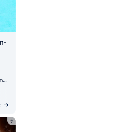
m-
s
me.
i­
tu
ot…
e