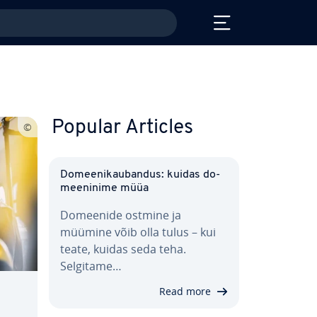
Popular Articles
Do­mee­ni­kau­ban­dus: kuidas do­
mee­ninime müüa
Domeenide ostmine ja
müümine võib olla tulus – kui
teate, kuidas seda teha.
Selgitame…
Read more