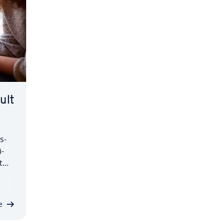
ult
s­
i­
t
da
ie
da
e