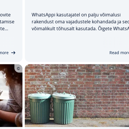
oovite
WhatsAppi ka­su­ta­ja­tel on palju võimalusi
­ta­mise
rakendust oma va­ja­dus­tele kohandada ja se
ate
või­ma­li­kult tõhusalt kasutada. Õigete Whats
uga
nä­pu­näi­dete ja nipidega saad säästa sal­ves­t
nd
ruumi, kaitsta oma pri­vaat­sust, parandada ka
 vee­
t­aja­mu­ga­vust ja palju muud. Siin on umbes 
more
Read mor
varjatud…