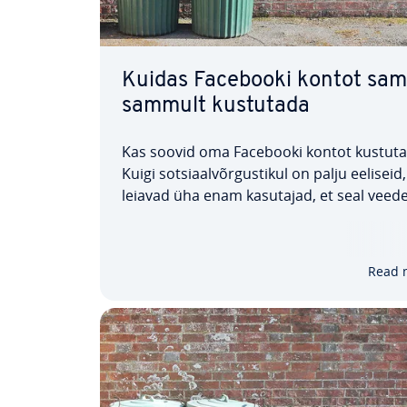
Kuidas Facebooki kontot sa
sammult kustutada
Kas soovid oma Facebooki kontot kustut
Kuigi sot­siaal­võr­gus­ti­kul on palju eeliseid,
leiavad üha enam kasutajad, et seal veed
aeg on üsna stres­si­rohke. Teised mu­ret­se
oma isi­ku­and­mete pärast. Mis iganes su
põhjused ka poleks, näitab käesolev juhe
Read 
kuidas oma Facebooki…