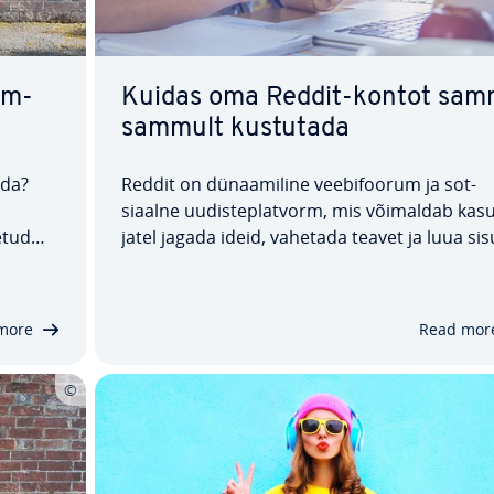
mm-
Kuidas oma Reddit-kontot sam
sammult kustutada
ada?
Reddit on dü­naa­mi­line vee­bi­foo­rum ja sot­
siaalne uudis­te­plat­vorm, mis võimaldab ka­su
etud
ja­tel jagada ideid, vahetada teavet ja luua sis
­vad
Po­pu­laar­sed pos­ti­tu­sed saavad tun­nus­tust p
tiiv­sete häälte näol, mis on sarnased teiste pl
nd,
vormide „meel­di­mis­tega”. Kui oled ot­sus­ta­
more
Read mor