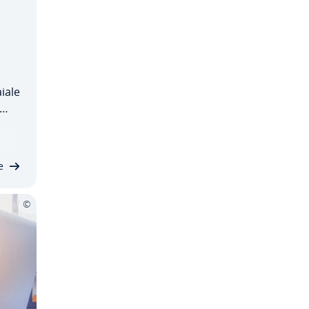
aiale
e