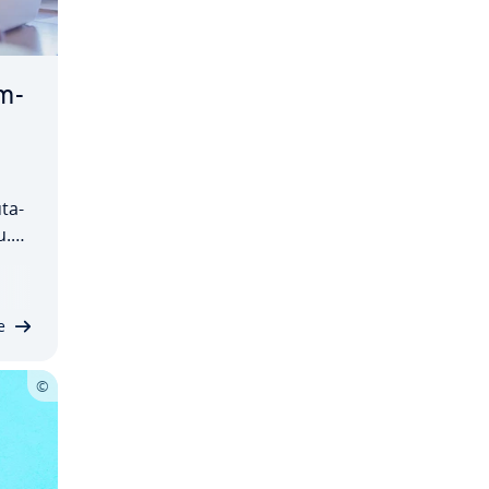
m-
­ta­
u.
o­si­
at­
nud…
e