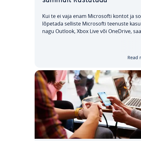
sammult kustutada
Kui te ei vaja enam Mic­ro­softi kontot ja s
lõpetada selliste Mic­ro­softi teenuste ka­su
nagu Outlook, Xbox Live või OneDrive, sa
oma Mic­ro­softi konto mõne lihtsa samm
ilma prob­leemi­deta kustutada. Meie juhe
näitab, kuidas kustutada Mic­ro­softi konto
Read 
bib­rau­seri…