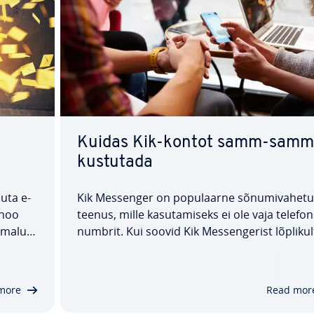
Kuidas Kik-kontot samm-samm
kustutada
uta e-
Kik Messenger on po­pu­laarne sõ­nu­mi­va­he­tu
ahoo
tee­nus, mille ka­su­ta­miseks ei ole vaja te­le­fo­n
imalus
numb­rit. Kui soovid Kik Mes­sen­ge­rist lõplikul
is
loobuda, pead oma Kik-konto kustutama. Se
utada,
saab hõlpsasti teha vee­bib­rau­seri kaudu. Me
ük­sik­as­ja­lik juhend näitab sulle, kuidas toimi
more
Read mor
ja…