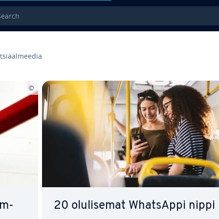
rch
t­siaal­mee­dia
mm-
20 olu­li­se­mat WhatsAppi nippi