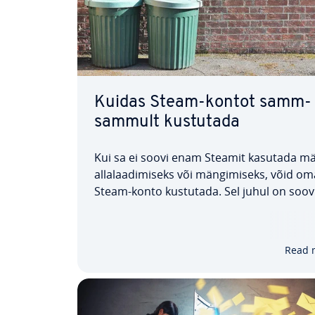
Kuidas Steam-kontot samm-
sammult kustutada
Kui sa ei soovi enam Steamit kasutada 
al­la­laa­di­miseks või män­gi­miseks, võid o
Steam-konto kustutada. Sel juhul on soo­vi­
oma andmed and­me­baasist täie­li­kult
eemaldada. Kahjuks on see praegu võimal
ainult Steam-tugi kaudu. Kui soovid oma 
Read 
kustutada, esita…