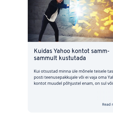
Kuidas Yahoo kontot samm-
sammult kustutada
Kui otsustad minna üle mõnele teisele tas
posti tee­nu­se­pak­ku­jale või ei vaja oma Y
kontot muudel põhjustel enam, on sul võ
oma konto deak­ti­vee­rida. Järgmises artikl
selgitame, kuidas oma Yahoo kontot kust
mida tuleks enne seda arvesse võtta ning
Read 
kuidas…