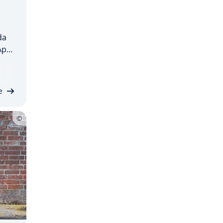
da
Appi
us­
­su­
20
e