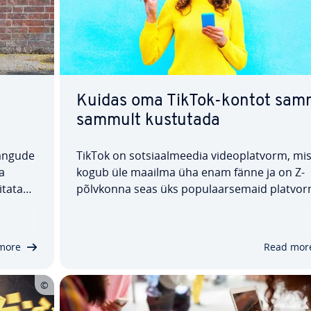
Kuidas oma TikTok-kontot sam
sammult kustutada
mängude
TikTok on sot­siaal­mee­dia vi­deo­plat­vorm, mi
ma
kogub üle maailma üha enam fänne ja on Z-
ta­tav
põlvkonna seas üks po­pu­laar­se­maid platvor
Siiski ei pruugi see lühikeste, ise sal­ves­ta­tud v
ik
deok­lip­pide portaal kõigile meeldida, mistõt
konto
on hea teada, et kui soovid oma TikTok-kont
more
Read mor