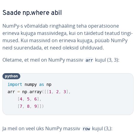
Saade np.where abil
NumPy-s võimaldab ring­hää­ling teha ope­rat­sioone
erineva kujuga mas­sii­vi­dega, kui on täidetud teatud tin­gi­
mu­sed. Kui massiivid on erineva kujuga, püüab NumPy
neid suu­ren­dada, et need oleksid ühilduvad.
Oletame, et meil on NumPy massiiv
kujul (3, 3):
arr
python
import
 numpy 
as
 np

arr 
=
 np
.
array
(
[
[
1
,
2
,
3
]
,
[
4
,
5
,
6
]
,
[
7
,
8
,
9
]
]
)
Ja meil on veel üks NumPy massiiv
kujul (3,):
row