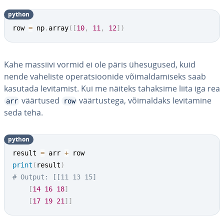
python
row 
=
 np
.
array
(
[
10
,
11
,
12
]
)
Kahe massiivi vormid ei ole päris ühe­su­gu­sed, kuid
nende vaheliste ope­rat­sioo­nide või­mal­da­miseks saab
kasutada le­vi­ta­mist. Kui me näiteks tahaksime liita iga rea
väärtused
väär­tus­tega, või­mal­daks le­vi­ta­mine
arr
row
seda teha.
python
result 
=
 arr 
+
print
(
result
)
# Output: [[11 13 15]
[
14
16
18
]
[
17
19
21
]
]