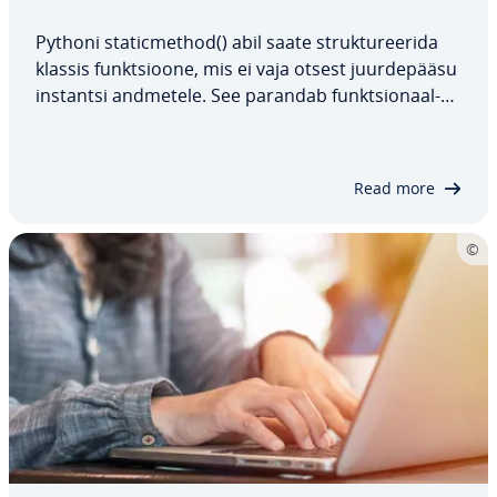
Pythoni sta­tic­met­hod() abil saate struk­tu­ree­rida
klassis funkt­sioone, mis ei vaja otsest juur­de­pääsu
instantsi andmetele. See parandab funkt­sio­naal­
suse kap­sel­da­mist ja vähendab kõr­val­mõ­jude riski.
Käesolev juhend il­lust­ree­rib, kuidas Pythoni staa­
tilisi meetodeid de­fi­nee­rida ja…
Read more