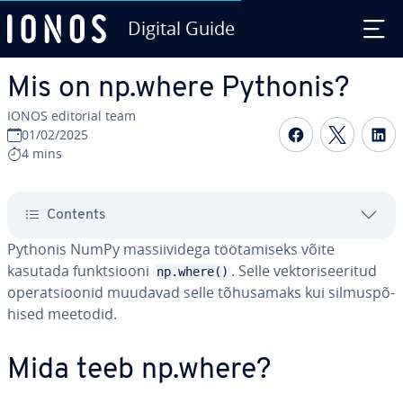
Digital Guide
Skip to Main Content
Mis on np.where Pythonis?
IONOS editorial team
Share on F
Share 
S
01/02/2025
4 mins
Contents
Pythonis NumPy mas­sii­vi­dega töö­ta­miseks võite
kasutada funkt­siooni
. Selle vek­to­ri­see­ri­tud
np.where()
ope­rat­sioo­nid muudavad selle tõ­hu­samaks kui sil­mus­põ­
hi­sed meetodid.
Mida teeb np.where?