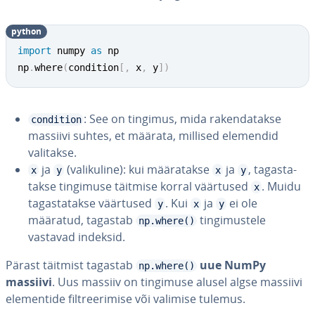
python
import
 numpy 
as
 np

np
.
where
(
condition
[
,
 x
,
 y
]
)
: See on tingimus, mida ra­ken­da­takse
condition
massiivi suhtes, et määrata, millised elemendid
valitakse.
ja
(va­li­ku­line): kui mää­ra­takse
ja
, ta­gas­ta­
x
y
x
y
takse tingimuse täitmise korral väärtused
. Muidu
x
ta­gas­ta­takse väärtused
. Kui
ja
ei ole
y
x
y
määratud, tagastab
tin­gi­mus­tele
np.where()
vastavad indeksid.
Pärast täitmist tagastab
uue NumPy
np.where()
massiivi
. Uus massiiv on tingimuse alusel algse massiivi
ele­men­tide filt­ree­ri­mise või valimise tulemus.