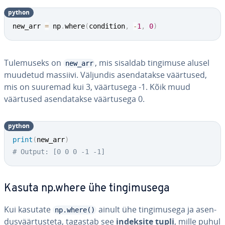
python
new_arr 
=
 np
.
where
(
condition
,
-
1
,
0
)
Tu­le­mu­seks on
, mis sisaldab tingimuse alusel
new_arr
muudetud massiivi. Väljundis asen­da­takse väärtused,
mis on suuremad kui 3, väär­tu­sega -1. Kõik muud
väärtused asen­da­takse väär­tu­sega 0.
python
print
(
new_arr
)
# Output: [0 0 0 -1 -1]
Kasuta np.where ühe tin­gi­mu­sega
Kui kasutate
ainult ühe tin­gi­mu­sega ja asen­
np.where()
dus­väär­tus­teta, tagastab see
indeksite tupli
, mille puhul