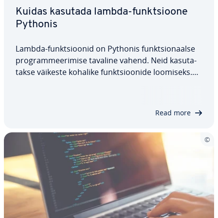
Kuidas kasutada lambda-funkt­sioone
Pythonis
Lambda-funkt­sioo­nid on Pythonis funkt­sio­naalse
prog­ram­mee­ri­mise tavaline vahend. Neid ka­su­ta­
takse väikeste kohalike funkt­sioo­nide loomiseks.
Tä­na­päe­val on aga Pythonis lambda-funkt­sioo­nid
suures osas asendatud comp­re­hen­sions'iga. Käes­
ole­vas artiklis tut­vus­tame, mis on Pythonis…
Read more