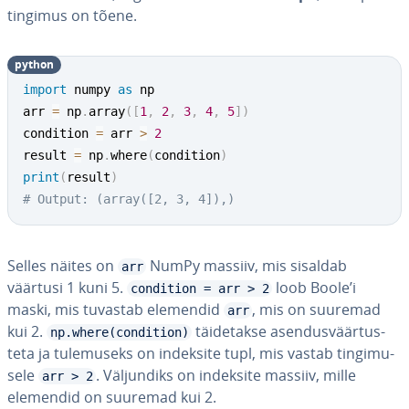
tingimus on tõene.
python
import
 numpy 
as
 np

arr 
=
 np
.
array
(
[
1
,
2
,
3
,
4
,
5
]
)
condition 
=
 arr 
>
2
result 
=
 np
.
where
(
condition
)
print
(
result
)
# Output: (array([2, 3, 4]),)
Selles näites on
NumPy massiiv, mis sisaldab
arr
väärtusi 1 kuni 5.
loob Boole’i
condition = arr > 2
maski, mis tuvastab elemendid
, mis on suuremad
arr
kui 2.
täi­de­takse asen­dus­väär­tus­
np.where(condition)
teta ja tu­le­mu­seks on indeksite tupl, mis vastab tin­gi­mu­
sele
. Väl­jun­diks on indeksite massiiv, mille
arr > 2
elemendid on suuremad kui 2.