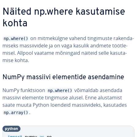
Näited np.where ka­su­ta­mise
kohta
on mit­me­külgne vahend tin­gi­muste ra­ken­da­
np.where()
miseks mas­sii­vi­dele ja on väga kasulik andmete tööt­le­
misel. Allpool vaatame mõningaid näiteid selle ka­su­ta­
mise kohta.
NumPy massiivi ele­men­tide asen­da­mine
NumPy funkt­sioon
võimaldab asendada
np.where()
massiivi elemente tingimuse alusel. Enne alus­ta­mist
saate muuta Python loendeid mas­sii­vi­deks, kasutades
.
np.array()
python