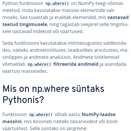
Python-funkt­sioon
on NumPy-teegi võimas
np.where()
meetod, mida ka­su­ta­takse massiivi ele­men­tide va­li­
miseks. See tuvastab ja eraldab elemendid, mis
vastavad
teatud tin­gi­mu­sele
, ning tagastab seejärel selle tin­gi­mu­
sele vastavad indeksid või väärtused.
Seda funkt­siooni ka­su­ta­takse mit­me­su­gus­tes vald­kon­da­
des, näiteks and­me­tööt­luses, tea­dus­li­kes ar­vu­tus­tes, ma­
si­nõp­pes ja andmete analüüsis. Andmete tööt­le­misel
võimaldab
filt­ree­rida andmeid
ja asendada
np.where()
väärtusi mas­sii­vi­des.
Mis on np.where süntaks
Pythonis?
Funkt­sioon
võtab vastu
NumPy-laadse
np.where()
massiivi
, mis koosneb näiteks täis­ar­vu­dest või booli
väär­tus­test. Selle süntaks on järgmine: