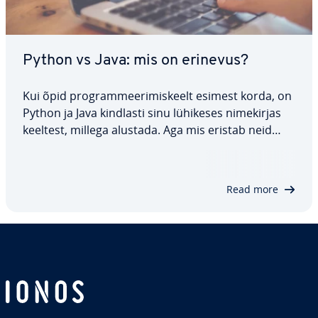
Python vs Java: mis on erinevus?
Kui õpid prog­ram­mee­ri­mis­keelt esimest korda, on
Python ja Java kindlasti sinu lühikeses ni­me­kir­jas
keeltest, millega alustada. Aga mis eristab neid
kahte keelt? Ja kumb neist on sinu jaoks parem?
Selles artiklis tut­vus­tame neid mõlemat, selgitame
nende eeliseid ja puudusi ning…
Read more