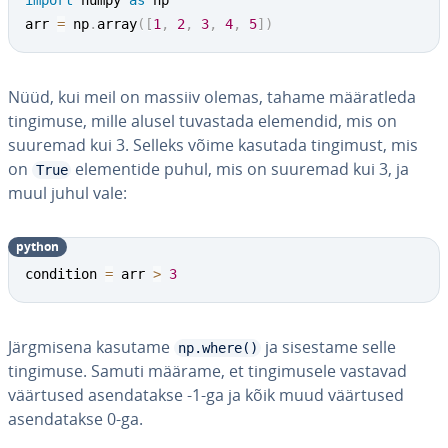
import
 numpy 
as
 np

arr 
=
 np
.
array
(
[
1
,
2
,
3
,
4
,
5
]
)
Nüüd, kui meil on massiiv olemas, tahame mää­rat­leda
tingimuse, mille alusel tuvastada elemendid, mis on
suuremad kui 3. Selleks võime kasutada tingimust, mis
on
ele­men­tide puhul, mis on suuremad kui 3, ja
True
muul juhul vale:
python
condition 
=
 arr 
>
3
Järg­misena kasutame
ja sisestame selle
np.where()
tingimuse. Samuti määrame, et tin­gi­mu­sele vastavad
väärtused asen­da­takse -1-ga ja kõik muud väärtused
asen­da­takse 0-ga.