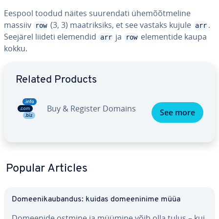
Eespool toodud näites suu­ren­dati ühe­mõõt­me­line
massiiv
(3, 3) maat­rik­siks, et see vastaks kujule
.
row
arr
Seejärel liideti elemendid
ja
ele­men­tide kaupa
arr
row
kokku.
Go to Main Menu
Related Products
Buy & Register Domains
See more
Popular Articles
Do­mee­ni­kau­ban­dus: kuidas do­mee­ninime müüa
Domeenide ostmine ja müümine võib olla tulus – kui