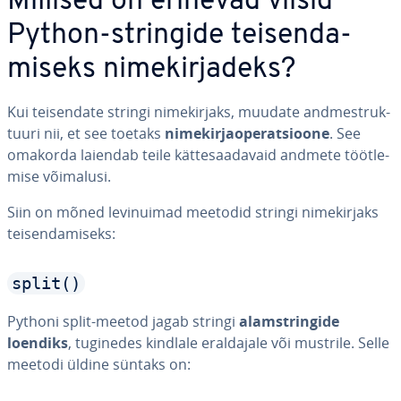
Millised on erinevad viisid
Python-stringide tei­sen­da­
miseks ni­me­kir­ja­deks?
Kui tei­sen­date stringi ni­me­kir­jaks, muudate and­me­st­ruk­
tuuri nii, et see toetaks
ni­me­kir­ja­ope­rat­sioone
. See
omakorda laiendab teile kät­te­saa­da­vaid andmete tööt­le­
mise võimalusi.
Siin on mõned le­vi­nui­mad meetodid stringi ni­me­kir­jaks
tei­sen­da­miseks:
split()
Pythoni split-meetod jagab stringi
alamst­rin­gide
loendiks
, tuginedes kindlale eral­dajale või mustrile. Selle
meetodi üldine süntaks on: