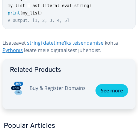
my_list 
=
 ast
.
literal_eval
(
string
)
print
(
my_list
)
# Output: [1, 2, 3, 4, 5]
Li­sa­tea­vet
stringi datetime’iks tei­sen­da­mise
kohta
Pythonis
leiate meie di­gi­taal­sest juhendist.
Go to Main Menu
Related Products
Buy & Register Domains
See more
Popular Articles