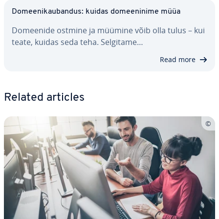
Do­mee­ni­kau­ban­dus: kuidas do­mee­ninime müüa
Domeenide ostmine ja müümine võib olla tulus – kui
teate, kuidas seda teha. Selgitame…
Read more
Related articles