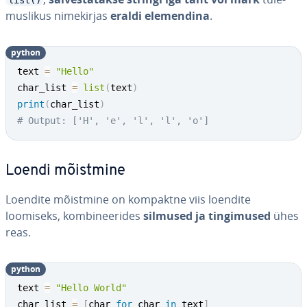
list()
mus­li­kus ni­me­kir­jas
eraldi ele­men­dina
.
python
text 
=
"Hello"
char_list 
=
list
(
text
)
print
(
char_list
)
# Output: ['H', 'e', 'l', 'l', 'o']
Loendi mõistmine
Loendite mõistmine on kompaktne viis loendite
loomiseks, kom­bi­nee­ri­des
silmused ja tin­gi­mu­sed
ühes
reas.
python
text 
=
"Hello World"
char_list 
=
[
char 
for
 char 
in
 text
]