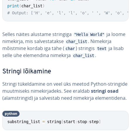
print
(
char_list
)
# Output: ['H', 'e', 'l', 'l', 'o', ' ', 'W', 'o', '
Selles näites alustame stringiga
ja loome
"Hello World"
nimekirja, mis sal­ves­ta­takse
. Nimekirja
char_list
mõistmine kordab iga tähe (
) stringis
ja lisab
char
text
selle ühe ele­men­dina nimekirja
.
char_list
Stringi lõikamine
Stringi tü­kel­da­mine on veel üks meetod Python-stringide
muut­miseks ni­me­kir­ja­deks. See eraldab
stringi osad
(alamst­rin­gid) ja salvestab need nimekirja ele­men­ti­dena.
python
substring_list 
=
 string
[
start
:
stop
:
step
]