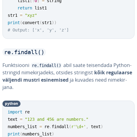
    list1
[
:
0
]
=
 string

return
 list1

str1 
=
"xyz"
print
(
convert
(
str1
)
)
# Output: ['x', 'y', 'z']
re.findall()
Funkt­siooni
abil saate tei­sen­dada Python-
re.findall()
stringid ni­me­kir­ja­deks, otsides stringist
kõik re­gu­laarse
väljendi mustri esi­ne­mised
ja kuvades need ni­me­kir­
jana.
python
import
 re

text 
=
"123 and 456 are numbers."
numbers_list 
=
 re
.
findall
(
r'\d+'
,
 text
)
print
(
numbers_list
)