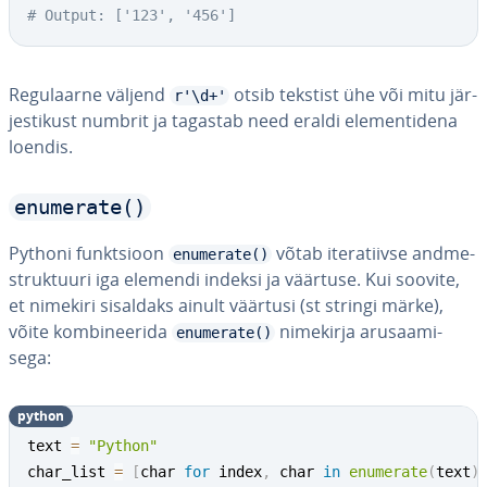
# Output: ['123', '456']
Re­gu­laarne väljend
otsib tekstist ühe või mitu jär­
r'\d+'
jes­ti­kust numbrit ja tagastab need eraldi ele­men­ti­dena
loendis.
enumerate()
Pythoni funkt­sioon
võtab ite­ra­tiivse and­me­
enumerate()
st­ruk­tuuri iga elemendi indeksi ja väärtuse. Kui soovite,
et nimekiri sisaldaks ainult väärtusi (st stringi märke),
võite kom­bi­nee­rida
nimekirja aru­saa­mi­
enumerate()
sega:
python
text 
=
"Python"
char_list 
=
[
char 
for
 index
,
 char 
in
enumerate
(
text
)