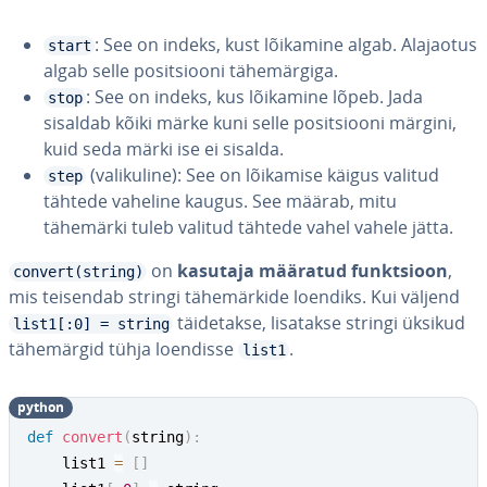
: See on indeks, kust lõikamine algab. Alajaotus
start
algab selle po­sit­siooni tä­he­mär­giga.
: See on indeks, kus lõikamine lõpeb. Jada
stop
sisaldab kõiki märke kuni selle po­sit­siooni märgini,
kuid seda märki ise ei sisalda.
(va­li­ku­line): See on lõikamise käigus valitud
step
tähtede vaheline kaugus. See määrab, mitu
tähemärki tuleb valitud tähtede vahel vahele jätta.
on
kasutaja määratud funkt­sioon
,
convert(string)
mis teisendab stringi tä­he­mär­kide loendiks. Kui väljend
täi­de­takse, lisatakse stringi üksikud
list1[:0] = string
tä­he­mär­gid tühja loendisse
.
list1
python
def
convert
(
string
)
:
    list1 
=
[
]