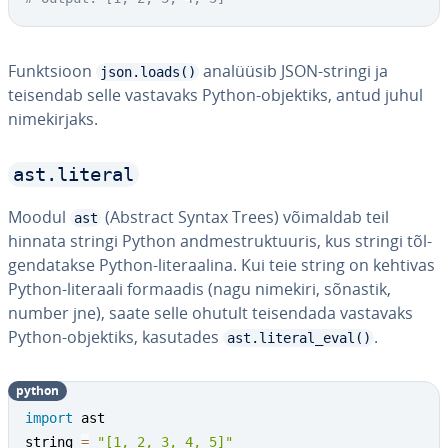
Funkt­sioon
analüüsib JSON-stringi ja
json.loads()
teisendab selle vastavaks Python-objektiks, antud juhul
ni­me­kir­jaks.
ast.literal
Moodul
(Abstract Syntax Trees) võimaldab teil
ast
hinnata stringi Python and­me­st­ruk­tuu­ris, kus stringi tõl­
gen­da­takse Python-li­te­raa­lina. Kui teie string on kehtivas
Python-literaali formaadis (nagu nimekiri, sõnastik,
number jne), saate selle ohutult tei­sen­dada vastavaks
Python-objektiks, kasutades
.
ast.literal_eval()
python
import
 ast

string 
=
"[1, 2, 3, 4, 5]"