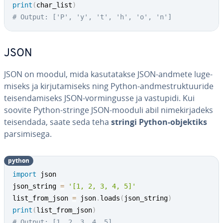
print
(
char_list
)
# Output: ['P', 'y', 't', 'h', 'o', 'n']
JSON
JSON on moodul, mida ka­su­ta­takse JSON-andmete lu­ge­
miseks ja kir­ju­ta­miseks ning Python-and­me­st­ruk­tuu­ride
tei­sen­da­miseks JSON-vor­min­gusse ja vastupidi. Kui
soovite Python-stringe JSON-mooduli abil ni­me­kir­ja­deks
tei­sen­dada, saate seda teha
stringi Python-objektiks
par­si­mi­sega.
python
import
 json

json_string 
=
'[1, 2, 3, 4, 5]'
list_from_json 
=
 json
.
loads
(
json_string
)
print
(
list_from_json
)
# Output: [1, 2, 3, 4, 5]