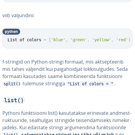
viib väl­jundini:
python
List of colors 
=
[
'blue'
,
'green'
,
'yellow'
,
'red'
]
f-stringid on Python-stringi formaat, mis akt­sep­tee­rib
mis tahes väljendit kui paiga­hoid­jat lok­ki­sul­gu­des. Seda
formaati kasutades saame kom­bi­nee­rida funkt­siooni
tulemuse stringiga
.
split()
"List of colors = "
list()
Pythoni funkt­siooni list() ka­su­ta­takse erinevate and­me­st­
ruk­tuu­ride, seal­hul­gas stringide tei­sen­da­miseks ni­me­kir­
ja­deks. Kui edastate stringi ar­gu­men­dina funkt­sioo­nile
,
sal­ves­ta­takse stringi iga täht või märk
tu­le­