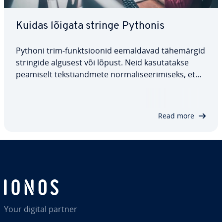
Kuidas lõigata stringe Pythonis
Pythoni trim-funkt­sioo­nid eemal­da­vad tä­he­mär­gid
stringide algusest või lõpust. Neid ka­su­ta­takse
peamiselt teks­ti­and­mete nor­ma­li­see­ri­miseks, et
tagada nende ühtlane kuvamine. See omakorda
parandab loetavust ja annab andmetele puhtama
välimuse. Käes­ole­vas artiklis näitame, kuidas…
Read more
Your digital partner