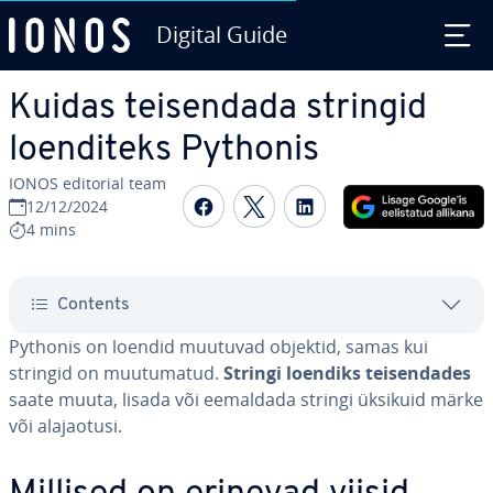
Digital Guide
Skip to Main Content
Kuidas tei­sen­dada stringid
loen­di­teks Pythonis
IONOS editorial team
Share on Facebook
Share on Twitter
Share on Linked
12/12/2024
4 mins
Contents
Pythonis on loendid muutuvad objektid, samas kui
stringid on muu­tu­ma­tud.
Stringi loendiks tei­sen­da­des
saate muuta, lisada või eemaldada stringi üksikuid märke
või ala­jao­tusi.