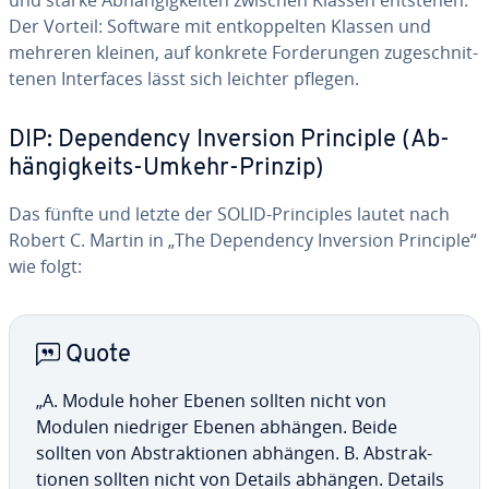
und starke Ab­hän­gig­kei­ten zwischen Klassen entstehen.
Der Vorteil: Software mit ent­kop­pelten Klassen und
mehreren kleinen, auf konkrete For­de­run­gen zu­gesch­nit­
te­nen In­ter­faces lässt sich leichter pflegen.
DIP: De­pen­dency Inversion Principle (Ab­
hän­gig­keits-Umkehr-Prinzip)
Das fünfte und letzte der SOLID-Pri­nciples lautet nach
Robert C. Martin in „The De­pen­dency Inversion Principle“
wie folgt:
Quote
„A. Module hoher Ebenen sollten nicht von
Modulen niedriger Ebenen abhängen. Beide
sollten von Abst­rak­tio­nen abhängen. B. Abst­rak­
tio­nen sollten nicht von Details abhängen. Details