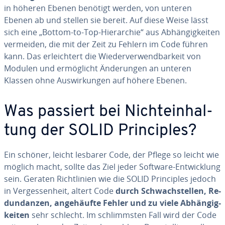
in höheren Ebenen benötigt werden, von unteren
Ebenen ab und stellen sie bereit. Auf diese Weise lässt
sich eine „Bottom-to-Top-Hie­rarc­hie“ aus Ab­hän­gig­kei­ten
vermeiden, die mit der Zeit zu Fehlern im Code führen
kann. Das er­leich­tert die Wieder­ve­rwend­bar­keit von
Modulen und er­möglicht Än­de­run­gen an unteren
Klassen ohne Auswir­kun­gen auf höhere Ebenen.
Was passiert bei Nich­tein­hal­
tung der SOLID Pri­nciples?
Ein schöner, leicht lesbarer Code, der Pflege so leicht wie
möglich macht, sollte das Ziel jeder Software-Entwicklung
sein. Geraten Richt­li­nien wie die SOLID Pri­nciples jedoch
in Ver­ges­sen­heit, altert Code
durch Schwachs­tel­len, Re­
dundanzen, an­ge­häufte Fehler und zu viele Ab­hän­gig­
kei­ten
sehr schlecht. Im sch­limms­ten Fall wird der Code