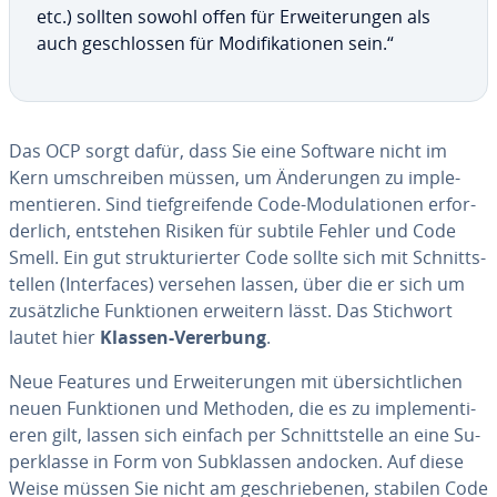
etc.) sollten sowohl offen für Erwei­te­run­gen als
auch gesch­los­sen für Mo­di­fi­ka­tio­nen sein.“
Das OCP sorgt dafür, dass Sie eine Software nicht im
Kern um­sch­rei­ben müssen, um Än­de­run­gen zu imp­le­
men­ti­eren. Sind ti­efg­rei­fende Code-Mo­du­la­tio­nen er­f­or­
der­lich, entstehen Risiken für subtile Fehler und Code
Smell. Ein gut struk­tu­rier­ter Code sollte sich mit Sch­nitts­
tel­len (In­ter­faces) versehen lassen, über die er sich um
zu­sätz­liche Funk­tio­nen erweitern lässt. Das Stichwort
lautet hier
Klassen-Vererbung
.
Neue Features und Erwei­te­run­gen mit über­sicht­lic­hen
neuen Funk­tio­nen und Methoden, die es zu imp­le­men­ti­
eren gilt, lassen sich einfach per Sch­nitts­telle an eine Su­
perklasse in Form von Subklas­sen andocken. Auf diese
Weise müssen Sie nicht am gesch­riebe­nen, stabilen Code