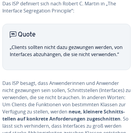
Das ISP definiert sich nach Robert C. Martin in „The
Interface Seg­re­ga­tion Principle“:
Quote
„Clients sollten nicht dazu gezwungen werden, von
In­ter­faces abzu­hän­gen, die sie nicht verwenden.“
Das ISP besagt, dass Anwen­de­rin­nen und Anwender
nicht gezwungen sein sollen, Sch­nitts­tel­len (In­ter­faces) zu
verwenden, die sie nicht brauchen. In anderen Worten:
Um Clients die Funk­tio­nen von bes­timm­ten Klassen zur
Verfügung zu stellen, werden
neue, kleinere Sch­nitts­
tel­len auf konkrete An­f­or­de­run­gen zu­gesch­nit­ten
. So
lässt sich ver­hin­dern, dass In­ter­faces zu groß werden