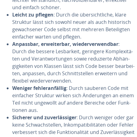
leichter vers­tänd­lich, nachvol­lziehba­rer, effek­ti­ver
und einfach schöner.
Leicht zu pflegen
: Durch die über­sicht­liche, klare
Struktur lässt sich sowohl neuer als auch his­to­risch
gewach­se­ner Code selbst mit mehreren Be­tei­lig­ten
einfacher warten und pflegen.
Anpassbar, erwei­ter­bar, wieder­ve­rwend­bar
:
Durch die bessere Les­bar­keit, geringere Komp­lexi­tä­
ten und Ve­rantwor­tun­gen sowie re­duzierte Ab­hän­
gig­kei­ten von Klassen lässt sich Code besser be­ar­bei­
ten, anpassen, durch Sch­nitts­tel­len erweitern und
flexibel wieder­ve­rwen­den.
Weniger feh­le­ran­fäl­lig
: Durch sauberen Code mit
einfacher Struktur wirken sich Än­de­run­gen an einem
Teil nicht ungewollt auf andere Bereiche oder Funk­
tio­nen aus.
Sicherer und zu­ver­läs­si­ger
: Durch weniger oder gar
keine Schwachs­tel­len, In­kom­pa­ti­bi­li­tä­ten oder Fehler
ver­bes­sert sich die Funk­tio­na­li­tät und Zu­ver­läs­sig­keit