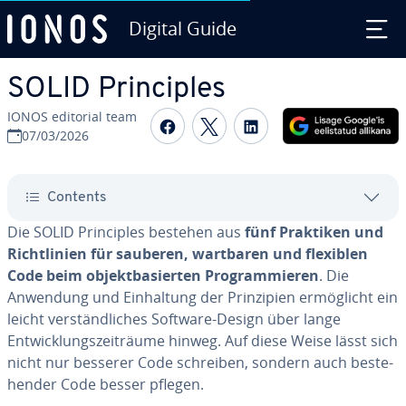
Digital Guide
Skip to Main Content
SOLID Pri­nciples
IONOS editorial team
Share on Facebook
Share on Twitter
Share on Linked
07/03/2026
Contents
Die SOLID Pri­nciples bestehen aus
fünf Praktiken und
Richt­li­nien für sauberen, wartbaren und flexiblen
Code beim ob­jekt­ba­sier­ten Prog­ram­mieren
. Die
Anwendung und Ein­hal­tung der Pri­nzi­pien er­möglicht ein
leicht vers­tänd­lic­hes Software-Design über lange
Entwicklung­szeit­räume hinweg. Auf diese Weise lässt sich
nicht nur besserer Code schreiben, sondern auch bes­te­
hen­der Code besser pflegen.