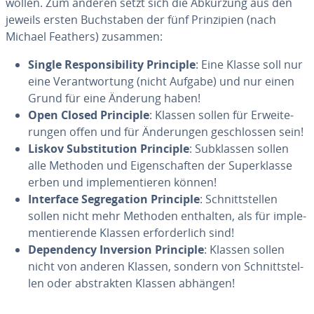
wollen. Zum anderen setzt sich die Abkürzung aus den
jeweils ersten Buchs­ta­ben der fünf Pri­nzi­pien (nach
Michael Feathers) zusammen:
Single Res­pon­si­bi­lity Principle
: Eine Klasse soll nur
eine Ve­rantwor­tung (nicht Aufgabe) und nur einen
Grund für eine Änderung haben!
Open Closed Principle
: Klassen sollen für Erwei­te­
run­gen offen und für Än­de­run­gen gesch­los­sen sein!
Liskov Subs­ti­tu­tion Principle
: Subklas­sen sollen
alle Methoden und Ei­gensc­haf­ten der Su­perklasse
erben und imp­le­men­ti­eren können!
Interface Seg­re­ga­tion Principle
: Sch­nitts­tel­len
sollen nicht mehr Methoden enthalten, als für imp­le­
men­ti­erende Klassen er­f­or­der­lich sind!
De­pen­dency Inversion Principle
: Klassen sollen
nicht von anderen Klassen, sondern von Sch­nitts­tel­
len oder abst­rak­ten Klassen abhängen!