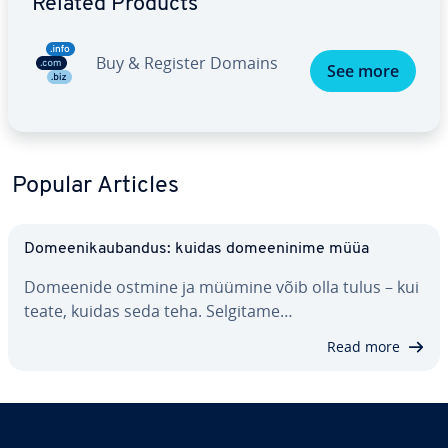
Related Products
Buy & Register Domains
See more
Popular Articles
Do­mee­ni­kau­ban­dus: kuidas do­mee­ninime müüa
Domeenide ostmine ja müümine võib olla tulus – kui
teate, kuidas seda teha. Selgitame…
Read more