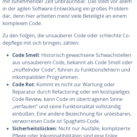
mit zu­neh­men­der Zeit unbrauchbar. Das stellt vor allem
in der agilen Software-Entwicklung ein großes Problem
dar, denn hier arbeiten meist viele Be­tei­ligte an einem
komplexen Code.
Zu den Folgen, die un­sau­be­rer Code oder schlechte Co­
depflege mit sich bringen, zählen:
Code Smell
: His­to­risch gewach­sene Schwachs­tel­len
aus un­sau­be­rem Code, bekannt als Code Smell oder
„müffeln­der Code“, führen zu Funk­tions­feh­lern und
in­kom­pa­tib­len Prog­ram­men.
Code Rot
: Kommt es nicht zur Wartung oder
Reparatur durch Re­fac­to­ring oder ein kosts­pie­li­ges
Code Review, kann Code im übertra­ge­nen Sinne
„verfaulen“ und seine Funk­tio­na­li­tät vollstän­dig
einbüßen. Eine andere Bezeich­nung für un­les­ba­ren,
ve­rwor­re­nen Code ist Spaghetti-Code.
Sic­her­heits­lücken
: Nicht nur Ausfälle, komp­lizierte
Pflege oder In­kom­pa­ti­bi­li­tä­ten sind eine Folge,