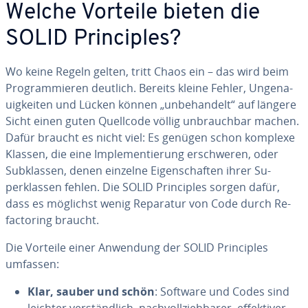
Welche Vorteile bieten die
SOLID Pri­nciples?
Wo keine Regeln gelten, tritt Chaos ein – das wird beim
Prog­ram­mieren deutlich. Bereits kleine Fehler, Un­ge­na­
uig­kei­ten und Lücken können „unbe­han­delt“ auf längere
Sicht einen guten Quellcode völlig unbrauchbar machen.
Dafür braucht es nicht viel: Es genügen schon komplexe
Klassen, die eine Imp­le­men­ti­erung erschwe­ren, oder
Subklas­sen, denen einzelne Ei­gensc­haf­ten ihrer Su­
perklas­sen fehlen. Die SOLID Pri­nciples sorgen dafür,
dass es möglichst wenig Reparatur von Code durch Re­
fac­to­ring braucht.
Die Vorteile einer Anwendung der SOLID Pri­nciples
umfassen:
Klar, sauber und schön
: Software und Codes sind