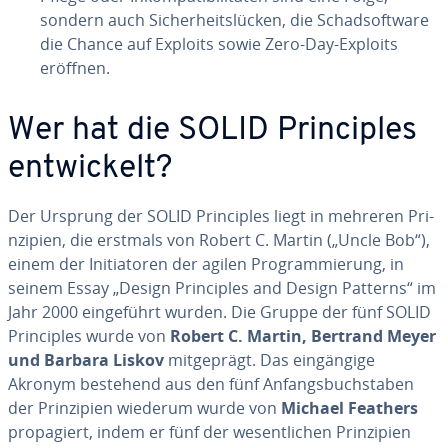
sondern auch Sic­her­heits­lücken, die Sc­had­sof­tware
die Chance auf Exploits sowie Zero-Day-Exploits
eröffnen.
Wer hat die SOLID Pri­nciples
entwic­kelt?
Der Ursprung der SOLID Pri­nciples liegt in mehreren Pri­
nzi­pien, die erstmals von Robert C. Martin („Uncle Bob“),
einem der Ini­tia­to­ren der agilen Prog­ram­mierung, in
seinem Essay „Design Pri­nciples and Design Patterns“ im
Jahr 2000 ein­ge­führt wurden. Die Gruppe der fünf SOLID
Pri­nciples wurde von
Robert C. Martin, Bertrand Meyer
und Barbara Liskov
mit­ge­prägt. Das eingän­gige
Akronym bestehend aus den fünf An­fangsbuchs­ta­ben
der Pri­nzi­pien wiederum wurde von
Michael Feathers
pro­pa­giert, indem er fünf der we­sent­lic­hen Pri­nzi­pien