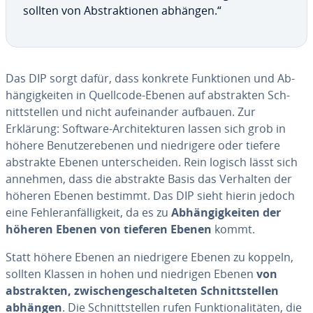
sollten von Abst­rak­tio­nen abhängen.“
Das DIP sorgt dafür, dass konkrete Funk­tio­nen und Ab­
hän­gig­kei­ten in Quellcode-Ebenen auf abst­rak­ten Sch­
nitts­tel­len und nicht au­fei­nan­der aufbauen. Zur
Erklärung: Software-Arc­hi­tek­tu­ren lassen sich grob in
höhere Be­nu­tze­re­be­nen und nied­ri­gere oder tiefere
abstrakte Ebenen un­tersc­hei­den. Rein logisch lässt sich
annehmen, dass die abstrakte Basis das Verhalten der
höheren Ebenen bestimmt. Das DIP sieht hierin jedoch
eine Feh­le­ran­fäl­lig­keit, da es zu
Ab­hän­gig­kei­ten der
höheren Ebenen von tieferen Ebenen
kommt.
Statt höhere Ebenen an nied­ri­gere Ebenen zu koppeln,
sollten Klassen in hohen und niedrigen Ebenen
von
abst­rak­ten, zwisc­hen­gesc­hal­teten Sch­nitts­tel­len
abhängen
. Die Sch­nitts­tel­len rufen Funk­tio­na­li­tä­ten, die