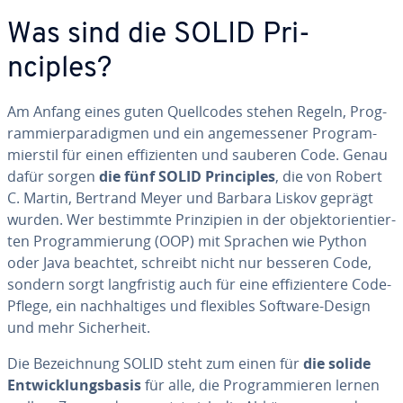
Was sind die SOLID Pri­
nciples?
Am Anfang eines guten Quel­lco­des stehen Regeln, Prog­
ram­mier­pa­ra­digmen und ein an­ge­mes­se­ner Prog­ram­
mierstil für einen ef­fizien­ten und sauberen Code. Genau
dafür sorgen
die fünf SOLID Pri­nciples
, die von Robert
C. Martin, Bertrand Meyer und Barbara Liskov geprägt
wurden. Wer bestimmte Pri­nzi­pien in der ob­jek­to­rien­ti­er­
ten Prog­ram­mierung (OOP) mit Sprachen wie Python
oder Java beachtet, schreibt nicht nur besseren Code,
sondern sorgt langf­ris­tig auch für eine ef­fizien­tere Code-
Pflege, ein nach­hal­ti­ges und flexibles Software-Design
und mehr Sic­her­heit.
Die Bezeich­nung SOLID steht zum einen für
die solide
Entwicklungsba­sis
für alle, die Prog­ram­mieren lernen