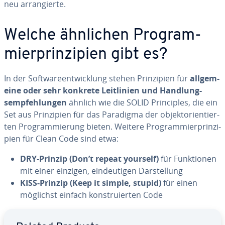
neu ar­ran­gierte.
Welche ähnlichen Prog­ram­
mierpri­nzi­pien gibt es?
In der Sof­twa­reentwicklung stehen Pri­nzi­pien für
al­l­ge­m­
eine oder sehr konkrete Leit­li­nien und Handlung­
sempfehlun­gen
ähnlich wie die SOLID Pri­nciples, die ein
Set aus Pri­nzi­pien für das Paradigma der ob­jek­to­rien­ti­er­
ten Prog­ram­mierung bieten. Weitere Prog­ram­mierpri­nzi­
pien für Clean Code sind etwa:
DRY-Prinzip (Don’t repeat yourself)
für Funk­tio­nen
mit einer einzigen, ein­deu­ti­gen Dars­tel­lung
KISS-Prinzip (Keep it simple, stupid)
für einen
möglichst einfach konst­ruier­ten Code
Go to Main Menu