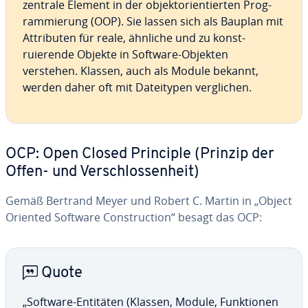
zentrale Element in der ob­jek­to­rien­ti­er­ten Prog­
ram­mierung (OOP). Sie lassen sich als Bauplan mit
Att­ri­bu­ten für reale, ähnliche und zu konst­
ruierende Objekte in Software-Objekten
verstehen. Klassen, auch als Module bekannt,
werden daher oft mit Da­teity­pen verg­lic­hen.
OCP: Open Closed Principle (Prinzip der
Offen- und Versch­los­sen­heit)
Gemäß Bertrand Meyer und Robert C. Martin in „Object
Oriented Software Const­ruc­tion“ besagt das OCP:
Quote
„Software-Entitäten (Klassen, Module, Funk­tio­nen