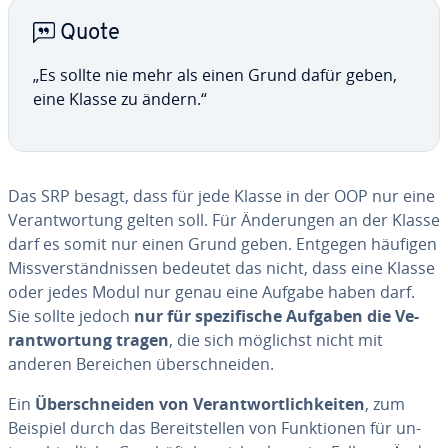
Quote
„Es sollte nie mehr als einen Grund dafür geben,
eine Klasse zu ändern.“
Das SRP besagt, dass für jede Klasse in der OOP nur eine
Ve­rantwor­tung gelten soll. Für Än­de­run­gen an der Klasse
darf es somit nur einen Grund geben. Entgegen häufigen
Miss­vers­tänd­nis­sen bedeutet das nicht, dass eine Klasse
oder jedes Modul nur genau eine Aufgabe haben darf.
Sie sollte jedoch
nur für spezi­fische Aufgaben die Ve­
rantwor­tung tragen
, die sich möglichst nicht mit
anderen Bereichen übersch­nei­den.
Ein
Übersch­nei­den von Ve­rantwort­lich­kei­ten
, zum
Beispiel durch das Be­reits­tel­len von Funk­tio­nen für un­