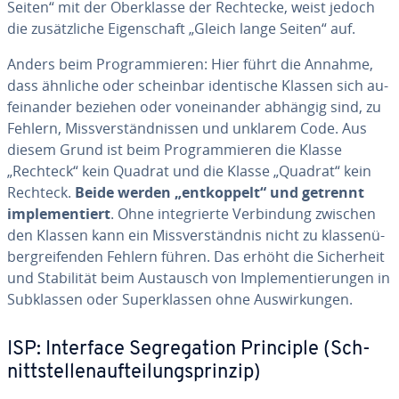
Seiten“ mit der Oberklasse der Rechtecke, weist jedoch
die zu­sätz­liche Ei­gensc­haft „Gleich lange Seiten“ auf.
Anders beim Prog­ram­mieren: Hier führt die Annahme,
dass ähnliche oder scheinbar iden­tische Klassen sich au­
fei­nan­der beziehen oder vo­nei­nan­der abhängig sind, zu
Fehlern, Miss­vers­tänd­nis­sen und unklarem Code. Aus
diesem Grund ist beim Prog­ram­mieren die Klasse
„Rechteck“ kein Quadrat und die Klasse „Quadrat“ kein
Rechteck.
Beide werden „ent­kop­pelt“ und getrennt
imp­le­men­ti­ert
. Ohne in­teg­rierte Ver­bin­dung zwischen
den Klassen kann ein Miss­vers­tänd­nis nicht zu klas­se­nü­
berg­rei­fen­den Fehlern führen. Das erhöht die Sic­her­heit
und Sta­bi­li­tät beim Austausch von Imp­le­men­ti­erun­gen in
Subklas­sen oder Su­perklas­sen ohne Auswir­kun­gen.
ISP: Interface Seg­re­ga­tion Principle (Sch­
nitts­tel­le­nauf­tei­lungspri­nzip)