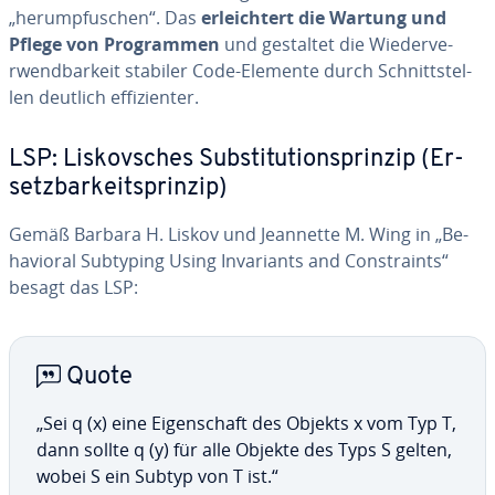
„herump­fusc­hen“. Das
er­leich­tert die Wartung und
Pflege von Prog­ram­men
und gestaltet die Wieder­ve­
rwend­bar­keit stabiler Code-Elemente durch Sch­nitts­tel­
len deutlich ef­fizien­ter.
LSP: Lis­kov­sc­hes Subs­ti­tu­tions­pri­nzip (Er­
se­tzbar­keits­pri­nzip)
Gemäß Barbara H. Liskov und Jeannette M. Wing in „Be­
ha­vio­ral Subtyping Using In­va­riants and Const­raints“
besagt das LSP:
Quote
„Sei q (x) eine Ei­gensc­haft des Objekts x vom Typ T,
dann sollte q (y) für alle Objekte des Typs S gelten,
wobei S ein Subtyp von T ist.“