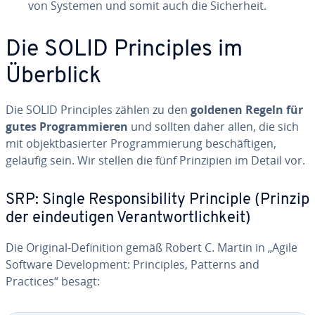
von Systemen und somit auch die Sic­her­heit.
Die SOLID Pri­nciples im
Überblick
Die SOLID Pri­nciples zählen zu den
goldenen Regeln für
gutes Prog­ram­mieren
und sollten daher allen, die sich
mit ob­jekt­ba­sier­ter Prog­ram­mierung besc­häf­ti­gen,
geläufig sein. Wir stellen die fünf Pri­nzi­pien im Detail vor.
SRP: Single Res­pon­si­bi­lity Principle (Prinzip
der ein­deu­ti­gen Ve­rantwort­lich­keit)
Die Original-De­fi­ni­tion gemäß Robert C. Martin in „Agile
Software De­ve­lop­ment: Pri­nciples, Patterns and
Practices“ besagt: