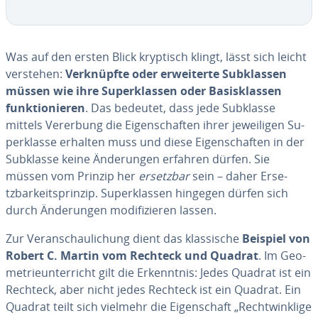
Was auf den ersten Blick kryptisch klingt, lässt sich leicht
verstehen:
Verk­nüpfte oder erwei­terte Subklas­sen
müssen wie ihre Su­perklas­sen oder Ba­sis­klas­sen
funk­tio­nieren
. Das bedeutet, dass jede Subklasse
mittels Vererbung die Ei­gensc­haf­ten ihrer jewei­li­gen Su­
perklasse erhalten muss und diese Ei­gensc­haf­ten in der
Subklasse keine Än­de­run­gen erfahren dürfen. Sie
müssen vom Prinzip her
ersetzbar
sein – daher Er­se­
tzbar­keits­pri­nzip. Su­perklas­sen hingegen dürfen sich
durch Än­de­run­gen mo­di­fizieren lassen.
Zur Ve­ransc­hau­lic­hung dient das klas­sische
Beispiel von
Robert C. Martin vom Rechteck und Quadrat
. Im Geo­
met­rie­un­ter­richt gilt die Er­kennt­nis: Jedes Quadrat ist ein
Rechteck, aber nicht jedes Rechteck ist ein Quadrat. Ein
Quadrat teilt sich vielmehr die Ei­gensc­haft „Rechtwink­lige