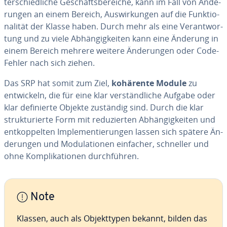
tersc­hied­liche Gesc­häfts­be­reiche, kann im Fall von Än­de­
run­gen an einem Bereich, Auswir­kun­gen auf die Funk­tio­
na­li­tät der Klasse haben. Durch mehr als eine Ve­rantwor­
tung und zu viele Ab­hän­gig­kei­ten kann eine Änderung in
einem Bereich mehrere weitere Än­de­run­gen oder Code-
Fehler nach sich ziehen.
Das SRP hat somit zum Ziel,
kohärente Module
zu
entwic­keln, die für eine klar vers­tänd­liche Aufgabe oder
klar de­fi­nierte Objekte zuständig sind. Durch die klar
struk­tu­rierte Form mit re­duzier­ten Ab­hän­gig­kei­ten und
ent­kop­pelten Imp­le­men­ti­erun­gen lassen sich spätere Än­
de­run­gen und Mo­du­la­tio­nen einfacher, schneller und
ohne Komp­li­ka­tio­nen durchfüh­ren.
Note
Klassen, auch als Ob­jekt­ty­pen bekannt, bilden das