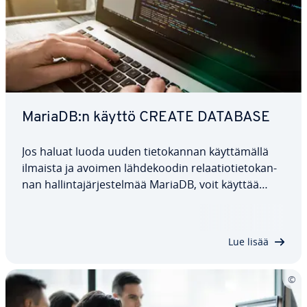
MariaDB:n käyttö CREATE DATABASE
Jos haluat luoda uuden tie­to­kan­nan käyt­tä­mäl­lä
ilmaista ja avoimen läh­de­koo­din re­laa­tio­tie­to­kan­
nan hal­lin­ta­jär­jes­tel­mää MariaDB, voit käyttää
CREATE DATABASE -komentoa. Tässä ar­tik­ke­lis­sa
se­li­te­tään yk­si­tyis­koh­tai­ses­ti komennon toiminta
ja kä­si­tel­lään erilaisia va­lin­nai­sia…
Lue lisää