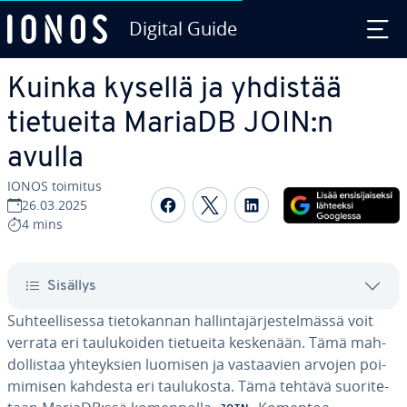
Digital Guide
Siirry sisältöön
Kuinka kysellä ja yhdistää
tietueita MariaDB JOIN:n
avulla
IONOS toimitus
Jaa Face­boo­kis­sa
Jaa Twit­te­ris­sä
Jaa Lin­ke­dI­nis­sä
26.03.2025
4 mins
Sisällys
Suh­teel­li­ses­sa tie­to­kan­nan hal­lin­ta­jär­jes­tel­mäs­sä voit
verrata eri tau­lu­koi­den tietueita keskenään. Tämä mah­
dol­lis­taa yh­teyk­sien luomisen ja vas­taa­vien arvojen poi­
mi­mi­sen kahdesta eri tau­lu­kos­ta. Tämä tehtävä suo­ri­te­