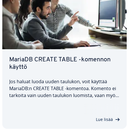
MariaDB CREATE TABLE -komennon
käyttö
Jos haluat luoda uuden taulukon, voit käyttää
MariaDB:n CREATE TABLE -komentoa. Komento ei
tarkoita vain uuden taulukon luomista, vaan myös
yk­sit­täis­ten sa­rak­kei­den ja niissä sal­lit­tu­jen tie­to­
tyyp­pien luomista. Tässä ar­tik­ke­lis­sa selitämme
tarkasti, miten CREATE TABLE toimii…
Lue lisää