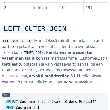
2
Rodman
104
191
LEFT OUTER JOIN
MariaDB:ssä toimii sa­man­lai­sel­la pe­ri­
LEFT OUTER JOIN
aat­teel­la ja käyttää myös lähes ident­tis­tä syntaksia.
Toisin kuin
,
kaikki en­sim­mäi­sen tai
INNER JOIN
vasemman taulukon
(esi­mer­kis­säm­me ”Cus­to­mer­List”)
tietueet
tu­los­te­taan ja vain vastaavat toisen tai oikean
taulukon (”orders”) tietueet. Jos toisessa tau­lu­kos­sa ei
ole vastaavaa,
arvoksi mää­ri­te­tään NULL
. Yllä olevan
esimerkin pe­rus­teel­la koodi näyttää seu­raa­val­ta:
sql
SELECT
 CustomerList
.
LastName
,
 Orders
.
FROM