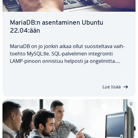
MariaDB:n asen­ta­mi­nen Ubuntu
22.04:ään
MariaDB on jo jonkin aikaa ollut suo­si­tel­ta­va vaih­
toeh­to MySQL:lle. SQL-pal­ve­li­men in­tegroin­ti
LAMP-pinoon onnistuu helposti ja on­gel­mit­ta.
Tässä ohjeessa selitämme, miten MariaDB asen­ne­
taan Ubuntu 22.04:ään ja miten se kon­fi­gu­roi­daan
ja miten li­sä­suo­jaus­toi­men­pi­teet to­teu­te­taan.…
Lue lisää