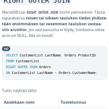
RIGHT OUTER JOIN
MariaDB:ssä
toimii päin­vas­toin. Tässä
RIGHT OUTER JOIN
ta­pauk­ses­sa
toisen tai oikean taulukon tiedot yh­dis­te­
tään en­sim­mäi­sen tai vasemman taulukon vas­taa­
viin arvoihin
. Jos vas­taa­vuut­ta ei löydy, tuloksena oleva
arvo on NULL. Alla on koodi:
sql
SELECT
 CustomerList
.
LastName
,
 Orders
.
FROM
RIGHT
OUTER
JOIN
ON
 CustomerList
.
LastName 
=
 Orders
.
CustomerName
;
Tulos näyttää tältä:
Asiakkaan nimi
Tuo­te­tun­nus