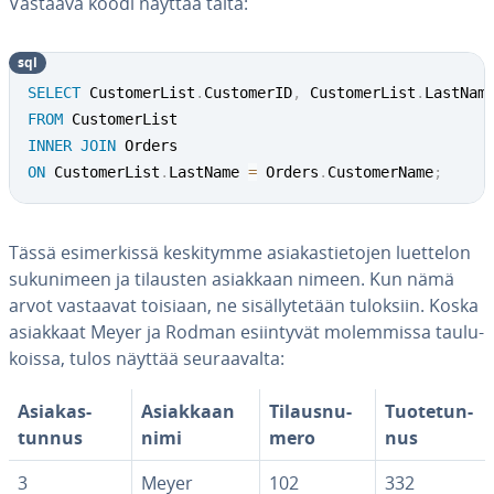
Vastaava koodi näyttää tältä:
sql
SELECT
 CustomerList
.
CustomerID
,
 CustomerList
.
LastNam
FROM
INNER
JOIN
ON
 CustomerList
.
LastName 
=
 Orders
.
CustomerName
;
Tässä esi­mer­kis­sä kes­ki­tym­me asia­kas­tie­to­jen luettelon
su­ku­ni­meen ja tilausten asiakkaan nimeen. Kun nämä
arvot vastaavat toisiaan, ne si­säl­ly­te­tään tuloksiin. Koska
asiakkaat Meyer ja Rodman esiin­ty­vät mo­lem­mis­sa tau­lu­
kois­sa, tulos näyttää seu­raa­val­ta:
Asia­kas­
Asiakkaan
Ti­laus­nu­
Tuo­te­tun­
tun­nus
nimi
me­ro
nus
3
Meyer
102
332