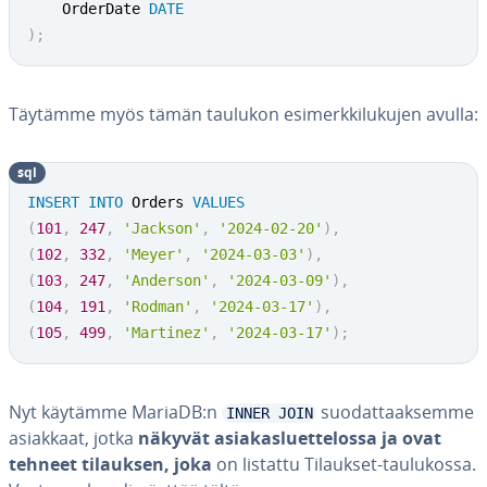
	OrderDate 
DATE
)
;
Täytämme myös tämän taulukon esi­merk­ki­lu­ku­jen avulla:
sql
INSERT
INTO
 Orders 
VALUES
(
101
,
247
,
'Jackson'
,
'2024-02-20'
)
,
(
102
,
332
,
'Meyer'
,
'2024-03-03'
)
,
(
103
,
247
,
'Anderson'
,
'2024-03-09'
)
,
(
104
,
191
,
'Rodman'
,
'2024-03-17'
)
,
(
105
,
499
,
'Martinez'
,
'2024-03-17'
)
;
Nyt käytämme MariaDB:n
suo­dat­taak­sem­me
INNER JOIN
asiakkaat, jotka
näkyvät asia­kas­luet­te­los­sa ja ovat
tehneet tilauksen, joka
on listattu Tilaukset-tau­lu­kos­sa.