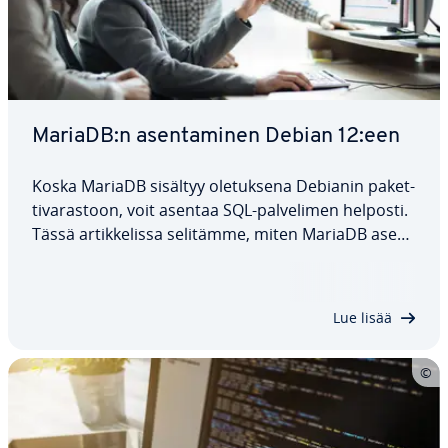
MariaDB:n asen­ta­mi­nen Debian 12:een
Koska MariaDB sisältyy ole­tuk­se­na Debianin pa­ket­
ti­va­ras­toon, voit asentaa SQL-pal­ve­li­men helposti.
Tässä ar­tik­ke­lis­sa selitämme, miten MariaDB asen­
ne­taan Debian 12:een, miten oh­jel­mis­to kon­fi­gu­
roi­daan asen­nuk­sen jälkeen ja mitä vaih­toeh­to­ja
on käy­tet­tä­vis­sä pal­ve­li­men…
Lue lisää