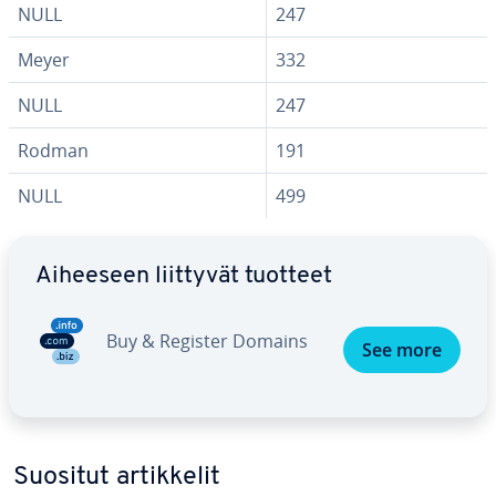
NULL
247
Meyer
332
NULL
247
Rodman
191
NULL
499
Siirry pää­va­lik­koon
Aiheeseen liittyvät tuotteet
Buy & Register Domains
See more
Suositut ar­tik­ke­lit