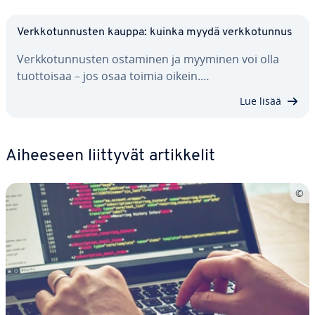
Verk­ko­tun­nus­ten kauppa: kuinka myydä verk­ko­tun­nus
Verk­ko­tun­nus­ten ostaminen ja myyminen voi olla
tuot­toi­saa – jos osaa toimia oikein.…
Lue lisää
Aiheeseen liittyvät ar­tik­ke­lit