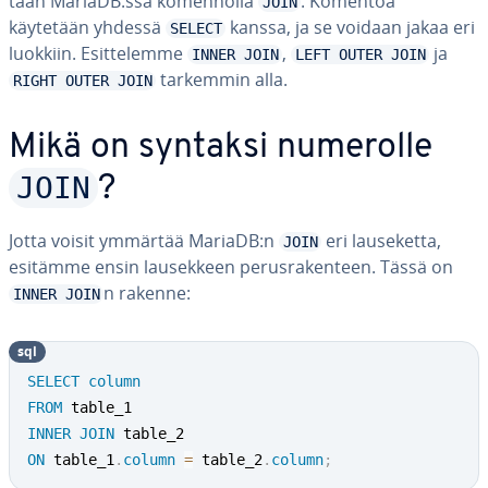
taan MariaDB:ssä ko­men­nol­la
. Komentoa
JOIN
käytetään yhdessä
kanssa, ja se voidaan jakaa eri
SELECT
luokkiin. Esit­te­lem­me
,
ja
INNER JOIN
LEFT OUTER JOIN
tarkemmin alla.
RIGHT OUTER JOIN
Mikä on syntaksi numerolle
JOIN
?
Jotta voisit ymmärtää MariaDB:n
eri lause­ket­ta,
JOIN
esitämme ensin lausek­keen pe­rus­ra­ken­teen. Tässä on
n rakenne:
INNER JOIN
sql
SELECT
column
FROM
INNER
JOIN
ON
 table_1
.
column
=
 table_2
.
column
;