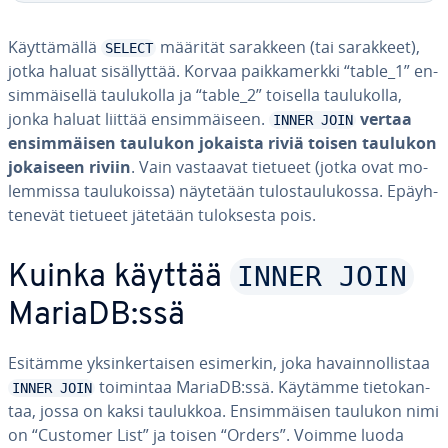
Käyt­tä­mäl­lä
määrität sarakkeen (tai sarakkeet),
SELECT
jotka haluat si­säl­lyt­tää. Korvaa paik­ka­merk­ki “table_1” en­
sim­mäi­sel­lä tau­lu­kol­la ja “table_2” toisella tau­lu­kol­la,
jonka haluat liittää en­sim­mäi­seen.
vertaa
INNER JOIN
en­sim­mäi­sen taulukon jokaista riviä toisen taulukon
jokaiseen riviin
. Vain vastaavat tietueet (jotka ovat mo­
lem­mis­sa tau­lu­kois­sa) näytetään tu­los­tau­lu­kos­sa. Epäyh­
te­ne­vät tietueet jätetään tu­lok­ses­ta pois.
INNER JOIN
Kuinka käyttää
MariaDB:ssä
Esitämme yk­sin­ker­tai­sen esimerkin, joka ha­vain­nol­lis­taa
toimintaa MariaDB:ssä. Käytämme tie­to­kan­
INNER JOIN
taa, jossa on kaksi taulukkoa. En­sim­mäi­sen taulukon nimi
on “Customer List” ja toisen “Orders”. Voimme luoda