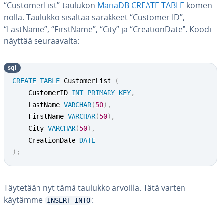
“Cus­to­mer­List”-taulukon
MariaDB CREATE TABLE
-ko­men­
nol­la. Taulukko sisältää sarakkeet “Customer ID”,
“LastName”, “FirstName”, “City” ja “Crea­tion­Da­te”. Koodi
näyttää seu­raa­val­ta:
sql
CREATE
TABLE
 CustomerList 
(
	CustomerID 
INT
PRIMARY
KEY
,
	LastName 
VARCHAR
(
50
)
,
	FirstName 
VARCHAR
(
50
)
,
	City 
VARCHAR
(
50
)
,
	CreationDate 
DATE
)
;
Täytetään nyt tämä taulukko arvoilla. Tätä varten
käytämme
:
INSERT INTO