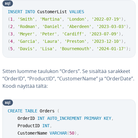
sql
INSERT
INTO
 CustomerList 
VALUES
(
1
,
'Smith'
,
'Martina'
,
'London'
,
'2022-07-19'
)
,
(
2
,
'Rodman'
,
'Daniel'
,
'Aberdeen'
,
'2023-03-03'
)
,
(
3
,
'Meyer'
,
'Peter'
,
'Cardiff'
,
'2023-07-09'
)
,
(
4
,
'Garcia'
,
'Laura'
,
'Preston'
,
'2023-12-10'
)
,
(
5
,
'Davis'
,
'Lisa'
,
'Bournemouth'
,
'2024-01-17'
)
;
Sitten luomme taulukon “Orders”. Se sisältää sarakkeet
“OrderID”, “ProductID”, “Cus­to­mer­Na­me” ja “OrderDate”.
Koodi näyttää tältä:
sql
CREATE
TABLE
 Orders 
(
	OrderID 
INT
AUTO_INCREMENT
PRIMARY
KEY
,
	ProductID 
INT
,
	CustomerName 
VARCHAR
(
50
)
,