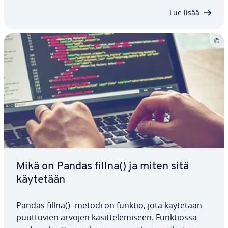
DataFrame-tau­lu­koi­ta tai suo­rit­ta­mas­sa…
Lue lisää
Mikä on Pandas fillna() ja miten sitä
käytetään
Pandas fillna() -metodi on funktio, jota käytetään
puut­tu­vien arvojen kä­sit­te­le­mi­seen. Funk­tios­sa