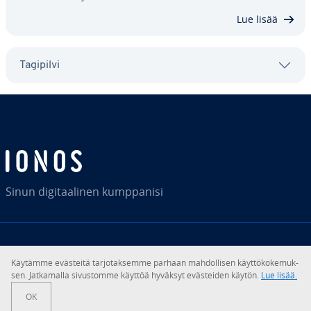
Lue lisää
Tagipilvi
Sinun di­gi­taa­li­nen kump­pa­ni­si
RSS
LinkedIn
tiktok
Instagram
Facebook
YouTube
Käytämme evästeitä tar­jo­tak­sem­me parhaan mah­dol­li­sen käyt­tö­ko­ke­muk­
sen. Jat­ka­mal­la si­vus­tom­me käyttöä hyväksyt eväs­tei­den käytön.
Lue lisää.
© 2026
IONOS SE
OK