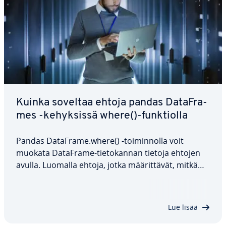
Kuinka soveltaa ehtoja pandas Da­taFra­
mes -ke­hyk­sis­sä where()-funk­tiol­la
Pandas DataFrame.where() -toi­min­nol­la voit
muokata DataFrame-tie­to­kan­nan tietoja ehtojen
avulla. Luomalla ehtoja, jotka mää­rit­tä­vät, mitkä
arvot säi­ly­te­tään ja mitkä korvataan, voit te­hok­
kaas­ti puhdistaa, poimia tai muuntaa DataFrame-
tie­to­kan­nan tietoja. Tässä ar­tik­ke­lis­sa…
Lue lisää