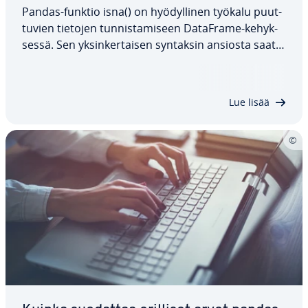
Pandas-funktio isna() on hyö­dyl­li­nen työkalu puut­
tu­vien tietojen tun­nis­ta­mi­seen DataFrame-ke­hyk­
ses­sä. Sen yk­sin­ker­tai­sen syntaksin ansiosta saat
nopeasti selkeän yleis­ku­van puut­tu­vis­ta arvoista,
mikä auttaa sinua ryhtymään toi­men­pi­tei­siin, kun
tiedot on puh­dis­tet­ta­va. Tässä…
Lue lisää