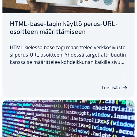
HTML-base-tagin käyttö perus-URL-
osoitteen mää­rit­tä­mi­seen
HTML-kielessä base-tagi mää­rit­te­lee verk­ko­si­vus­to­
si perus-URL-osoitteen. Yhdessä target-att­ri­buu­tin
kanssa se mää­rit­te­lee koh­deik­ku­nan kaikille sivun
suh­teel­li­sil­le linkeille. Seu­raa­vas­sa ar­tik­ke­lis­sa esit­
te­lem­me HTML-kielen base-tagin tarkemmin,
näytämme miten att­ri­buut­te­ja…
Lue lisää