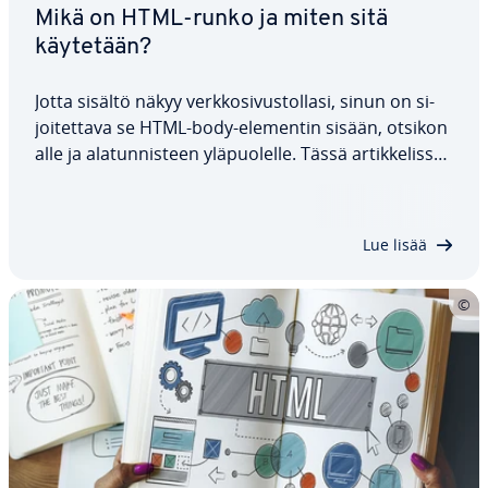
Mikä on HTML-runko ja miten sitä
käytetään?
Jotta sisältö näkyy verk­ko­si­vus­tol­la­si, sinun on si­
joi­tet­ta­va se HTML-body-elementin sisään, otsikon
alle ja ala­tun­nis­teen ylä­puo­lel­le. Tässä ar­tik­ke­lis­sa
esi­tel­lään muutamia yk­sin­ker­tai­sia esi­merk­ke­jä,
joissa se­li­te­tään HTML-body-tagin käyttö, sen
toiminta, sen tukemat…
Lue lisää