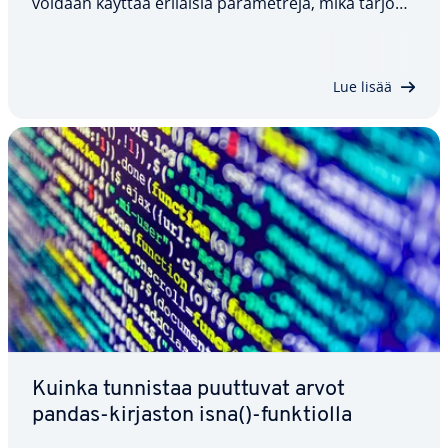
voidaan käyttää erilaisia pa­ra­met­re­ja, mikä tarjoaa
jous­ta­vuut­ta NaN-arvojen kor­vaa­mi­ses­sa. Tässä
ar­tik­ke­lis­sa tar­kas­te­lem­me tätä funktiota, sen
syntaksia ja pa­ra­met­re­ja sekä sitä,…
Lue lisää
Kuinka tunnistaa puuttuvat arvot
pandas-kirjaston isna()-funk­tiol­la