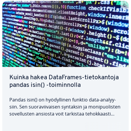
Kuinka hakea Da­taFra­mes-tie­to­kan­to­ja
pandas isin() -toi­min­nol­la
Pandas isin() on hyö­dyl­li­nen funktio data-ana­lyy­
siin. Sen suo­ra­vii­vai­sen syntaksin ja mo­ni­puo­lis­ten
so­vel­lus­ten ansiosta voit tarkistaa te­hok­kaas­ti
arvot DataFrame-tau­lu­kos­ta. Olitpa sitten tar­kis­ta­
mas­sa yk­sit­täi­siä sa­rak­kei­ta, suo­dat­ta­mas­sa