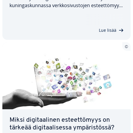
ku­nin­gas­kun­nas­sa verk­ko­si­vus­to­jen es­teet­tö­myy­
del­lä on mer­kit­tä­vä oi­keu­del­li­nen merkitys vuoden
2010 tasa-arvolain ja vuoden 2018 julkisen sektorin
elinten (verk­ko­si­vus­tot ja…
Lue lisää
Miksi di­gi­taa­li­nen es­teet­tö­myys on
tärkeää di­gi­taa­li­ses­sa ym­pä­ris­tös­sä?