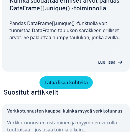
Kuinka suodattaa erilliset arvot pandas
DataFrame[].unique() -toi­min­nol­la
Pandas DataFrame[].unique() -funk­tiol­la voit
tunnistaa DataFrame-taulukon sarakkeen erilliset
arvot. Se palauttaa numpy-taulukon, jonka avulla
voit käsitellä suuria tie­to­jouk­ko­ja te­hok­kaam­min.
Menetelmä on erityisen hyö­dyl­li­nen, jos haluat
saada yleis­ku­van sarakkeen tiedoista…
Lue lisää
Lataa lisää kohteita
Suositut ar­tik­ke­lit
Verk­ko­tun­nus­ten kauppa: kuinka myydä verk­ko­tun­nus
Verk­ko­tun­nus­ten ostaminen ja myyminen voi olla
tuot­toi­saa – jos osaa toimia oikein.…