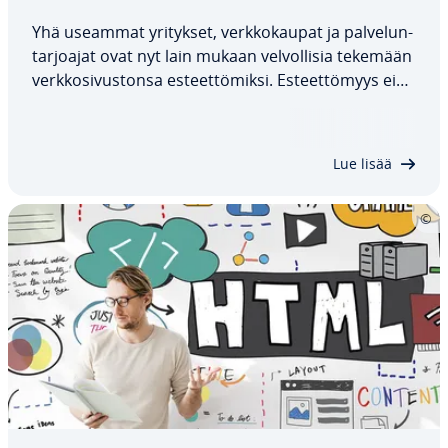
Yhä useammat yritykset, verk­ko­kau­pat ja pal­ve­lun­
tar­joa­jat ovat nyt lain mukaan vel­vol­li­sia tekemään
verk­ko­si­vus­ton­sa es­teet­tö­mik­si. Es­teet­tö­myys ei
kui­ten­kaan ole vain la­ki­sää­tei­nen vaatimus, vaan
se myös parantaa käy­tet­tä­vyyt­tä, laajentaa ta­voi­
tet­ta­vuut­ta ja vahvistaa brändin…
Lue lisää