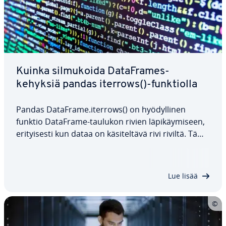
Kuinka sil­mu­koi­da Da­taFra­mes-
kehyksiä pandas iterrows()-funk­tiol­la
Pandas DataFrame.iterrows() on hyö­dyl­li­nen
funktio DataFrame-taulukon rivien lä­pi­käy­mi­seen,
eri­tyi­ses­ti kun dataa on kä­si­tel­tä­vä rivi riviltä. Tämä
on erityisen hyö­dyl­lis­tä las­kel­mis­sa tai eh­dol­li­ses­sa
lo­gii­kas­sa. Tässä ar­tik­ke­lis­sa kä­si­tel­lään panda
iterrows()-funktion syntaksia…
Lue lisää