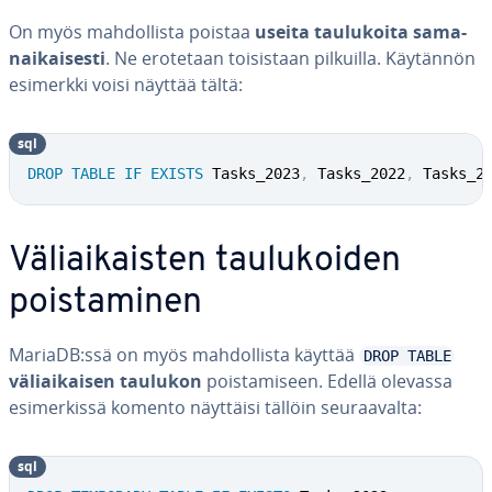
On myös mah­dol­lis­ta poistaa
useita tau­lu­koi­ta sa­ma­
nai­kai­ses­ti
. Ne erotetaan toi­sis­taan pilkuilla. Käytännön
esimerkki voisi näyttää tältä:
sql
DROP
TABLE
IF
EXISTS
 Tasks_2023
,
 Tasks_2022
,
 Tasks_2
Vä­liai­kais­ten tau­lu­koi­den
pois­ta­mi­nen
MariaDB:ssä on myös mah­dol­lis­ta käyttää
DROP TABLE
vä­liai­kai­sen taulukon
pois­ta­mi­seen. Edellä olevassa
esi­mer­kis­sä komento näyttäisi tällöin seu­raa­val­ta:
sql