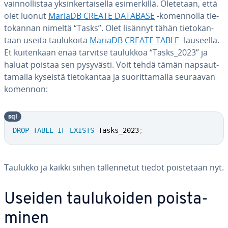
vain­nol­lis­taa yk­sin­ker­tai­sel­la esi­mer­kil­lä. Oletetaan, että
olet luonut
MariaDB CREATE DATABASE
-ko­men­nol­la tie­
to­kan­nan nimeltä “Tasks”. Olet lisännyt tähän tie­to­kan­
taan useita tau­lu­koi­ta
MariaDB CREATE TABLE
-lauseella.
Et kui­ten­kaan enää tarvitse taulukkoa “Tasks_2023” ja
haluat poistaa sen pysyvästi. Voit tehdä tämän nap­saut­
ta­mal­la kyseistä tie­to­kan­taa ja suo­rit­ta­mal­la seuraavan
komennon:
sql
DROP
TABLE
IF
EXISTS
 Tasks_2023
;
Taulukko ja kaikki siihen tal­len­ne­tut tiedot pois­te­taan nyt.
Useiden tau­lu­koi­den pois­ta­
mi­nen