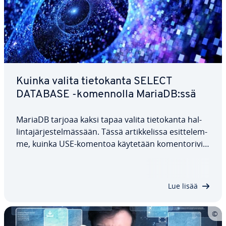
Kuinka valita tie­to­kan­ta SELECT
DATABASE -ko­men­nol­la MariaDB:ssä
MariaDB tarjoaa kaksi tapaa valita tie­to­kan­ta hal­
lin­ta­jär­jes­tel­mäs­sään. Tässä ar­tik­ke­lis­sa esit­te­lem­
me, kuinka USE-komentoa käytetään ko­men­to­ri­vil­
lä ja mysql_select_db-funktiota PHP:ssä yk­sin­ker­
tai­sen esimerkin avulla, sekä ko­ros­tam­me, mitä
sinun on otettava huomioon kunkin…
Lue lisää