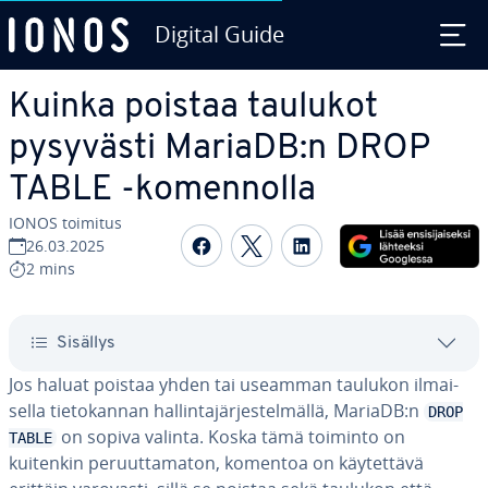
Digital Guide
Siirry sisältöön
Kuinka poistaa taulukot
pysyvästi MariaDB:n DROP
TABLE -ko­men­nol­la
IONOS toimitus
Jaa Face­boo­kis­sa
Jaa Twit­te­ris­sä
Jaa Lin­ke­dI­nis­sä
26.03.2025
2 mins
Sisällys
Jos haluat poistaa yhden tai useamman taulukon il­mai­
sel­la tie­to­kan­nan hal­lin­ta­jär­jes­tel­mäl­lä, MariaDB:n
DROP
on sopiva valinta. Koska tämä toiminto on
TABLE
kuitenkin pe­ruut­ta­ma­ton, komentoa on käy­tet­tä­vä