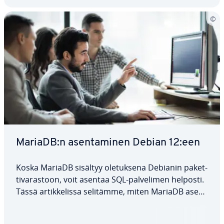
MariaDB:n asen­ta­mi­nen Debian 12:een
Koska MariaDB sisältyy ole­tuk­se­na Debianin pa­ket­
ti­va­ras­toon, voit asentaa SQL-pal­ve­li­men helposti.
Tässä ar­tik­ke­lis­sa selitämme, miten MariaDB asen­
ne­taan Debian 12:een, miten oh­jel­mis­to kon­fi­gu­
roi­daan asen­nuk­sen jälkeen ja mitä vaih­toeh­to­ja