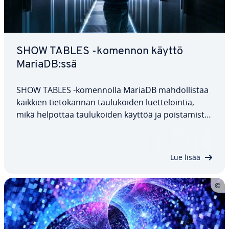
SHOW TABLES -komennon käyttö
MariaDB:ssä
SHOW TABLES -ko­men­nol­la MariaDB mah­dol­lis­taa
kaikkien tie­to­kan­nan tau­lu­koi­den luet­te­loin­tia,
mikä helpottaa tau­lu­koi­den käyttöä ja pois­ta­mis­ta.
Tässä ar­tik­ke­lis­sa tar­kas­te­lem­me tämän MariaDB-
komennon ra­ken­net­ta ja käyttöä. Yk­sin­ker­tais­ten
esi­merk­kien avulla näytämme myös, kuinka…
Lue lisää