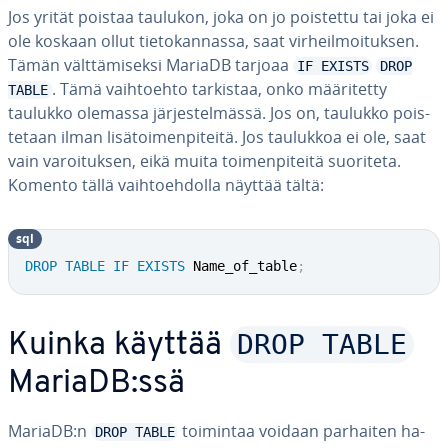
Jos yrität poistaa taulukon, joka on jo poistettu tai joka ei
ole koskaan ollut tie­to­kan­nas­sa, saat vir­heil­moi­tuk­sen.
Tämän vält­tä­mi­sek­si MariaDB tarjoaa
IF EXISTS
DROP
. Tämä vaih­toeh­to tarkistaa, onko mää­ri­tet­ty
TABLE
taulukko olemassa jär­jes­tel­mäs­sä. Jos on, taulukko pois­
te­taan ilman li­sä­toi­men­pi­tei­tä. Jos taulukkoa ei ole, saat
vain va­roi­tuk­sen, eikä muita toi­men­pi­tei­tä suoriteta.
Komento tällä vaih­toeh­dol­la näyttää tältä:
sql
DROP
TABLE
IF
EXISTS
 Name_of_table
;
DROP TABLE
Kuinka käyttää
MariaDB:ssä
MariaDB:n
toimintaa voidaan parhaiten ha­
DROP TABLE