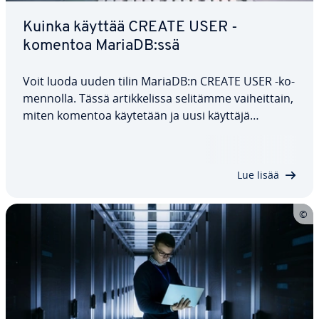
Kuinka käyttää CREATE USER -
komentoa MariaDB:ssä
Voit luoda uuden tilin MariaDB:n CREATE USER -ko­
men­nol­la. Tässä ar­tik­ke­lis­sa selitämme vai­heit­tain,
miten komentoa käytetään ja uusi käyttäjä
luodaan, sekä näytämme, mitä käyt­tö­oi­keuk­sia
käyt­tä­jil­le voi myöntää. Tu­tus­tum­me myös eri
lausei­siin, joita voit käyttää tämän komennon…
Lue lisää