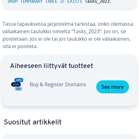
DROP
TEMPORARY
TABLE
IF
EXISTS
 Tasks_2023
;
Tässä ta­pauk­ses­sa jär­jes­tel­mä tarkistaa, onko olemassa
vä­liai­kai­nen taulukko nimeltä “Tasks_2023”. Jos on, se
pois­te­taan. Jos ei ole tai jos taulukko ei ole vä­liai­kai­nen,
sitä ei poisteta.
Siirry pää­va­lik­koon
Aiheeseen liittyvät tuotteet
Buy & Register Domains
See more
Suositut ar­tik­ke­lit