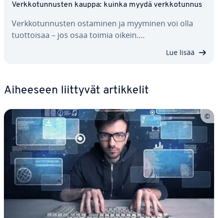
Verk­ko­tun­nus­ten kauppa: kuinka myydä verk­ko­tun­nus
Verk­ko­tun­nus­ten ostaminen ja myyminen voi olla
tuot­toi­saa – jos osaa toimia oikein.…
Lue lisää
Aiheeseen liittyvät ar­tik­ke­lit