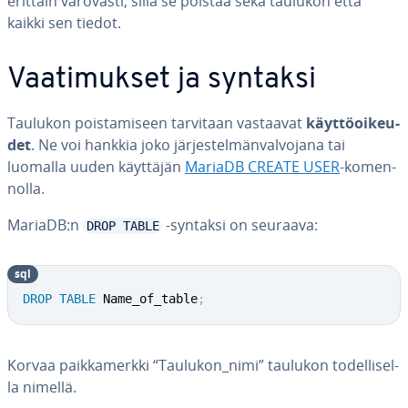
erittäin varovasti, sillä se poistaa sekä taulukon että
kaikki sen tiedot.
Vaa­ti­muk­set ja syntaksi
Taulukon pois­ta­mi­seen tarvitaan vastaavat
käyt­tö­oi­keu­
det
. Ne voi hankkia joko jär­jes­tel­män­val­vo­ja­na tai
luomalla uuden käyttäjän
MariaDB CREATE USER
-ko­men­
nol­la.
MariaDB:n
-syntaksi on seuraava:
DROP TABLE
sql
DROP
TABLE
 Name_of_table
;
Korvaa paik­ka­merk­ki “Taulukon_nimi” taulukon to­del­li­sel­
la nimellä.