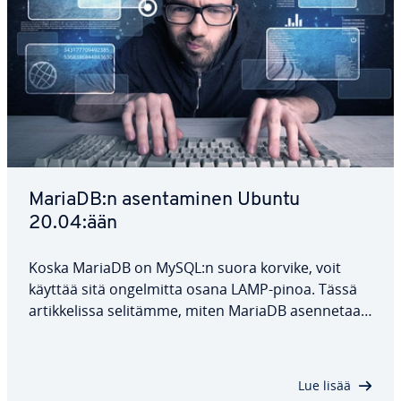
MariaDB:n asen­ta­mi­nen Ubuntu
20.04:ään
Koska MariaDB on MySQL:n suora korvike, voit
käyttää sitä on­gel­mit­ta osana LAMP-pinoa. Tässä
ar­tik­ke­lis­sa selitämme, miten MariaDB asen­ne­taan
Ubuntu 20.04:ään, mitkä asetukset ja tur­va­toi­met
ovat suo­si­tel­ta­via ja miten voit helposti tarkistaa,
onko asennus on­nis­tu­nut.
Lue lisää