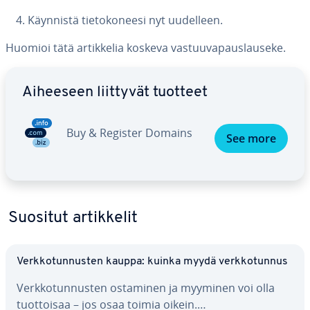
Käynnistä tie­to­ko­nee­si nyt uudelleen.
Huomioi tätä ar­tik­ke­lia koskeva vas­tuu­va­paus­lause­ke.
Siirry pää­va­lik­koon
Aiheeseen liittyvät tuotteet
Buy & Register Domains
See more
Suositut ar­tik­ke­lit
Verk­ko­tun­nus­ten kauppa: kuinka myydä verk­ko­tun­nus
Verk­ko­tun­nus­ten ostaminen ja myyminen voi olla
tuot­toi­saa – jos osaa toimia oikein.…