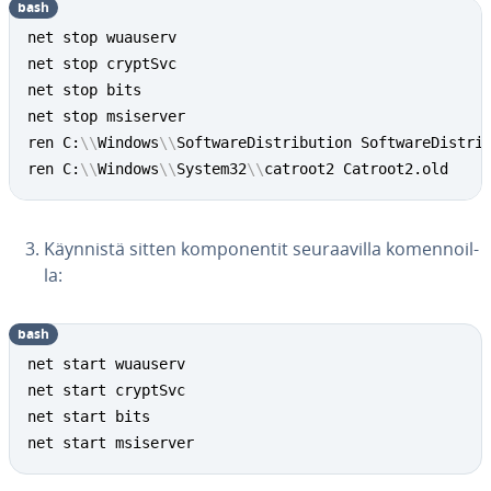
bash
net stop wuauserv

net stop cryptSvc

net stop bits

net stop msiserver

ren C:
\
\
Windows
\
\
SoftwareDistribution SoftwareDistrib
ren C:
\
\
Windows
\
\
System32
\
\
catroot2 Catroot2.old
Käynnistä sitten kom­po­nen­tit seu­raa­vil­la ko­men­noil­
la:
bash
net start wuauserv

net start cryptSvc

net start bits

net start msiserver