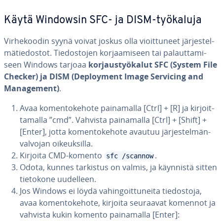
Käytä Windowsin SFC- ja DISM-työkaluja
Vir­he­koo­din syynä voivat joskus olla vioit­tu­neet jär­jes­tel­
mä­tie­dos­tot. Tie­dos­to­jen kor­jaa­mi­seen tai pa­laut­ta­mi­
seen Windows tarjoaa
kor­jaus­työ­ka­lut SFC (System File
Checker) ja DISM (Deplo­y­ment Image Servicing and
Ma­na­ge­ment)
.
Avaa ko­men­to­ke­ho­te pai­na­mal­la [Ctrl] + [R] ja kir­joit­
ta­mal­la ”cmd”. Vahvista pai­na­mal­la [Ctrl] + [Shift] +
[Enter], jotta ko­men­to­ke­ho­te avautuu jär­jes­tel­män­
val­vo­jan oi­keuk­sil­la.
Kirjoita CMD-komento
.
sfc /scannow
Odota, kunnes tarkistus on valmis, ja käynnistä sitten
tietokone uudelleen.
Jos Windows ei löydä va­hin­goit­tu­nei­ta tie­dos­to­ja,
avaa ko­men­to­ke­ho­te, kirjoita seuraavat komennot ja
vahvista kukin komento pai­na­mal­la [Enter]: