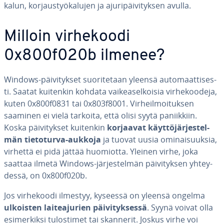
ka­lun, kor­jaus­työ­ka­lu­jen ja aju­ri­päi­vi­tyk­sen avulla.
Milloin vir­he­koo­di
0x800f020b ilmenee?
Windows-päi­vi­tyk­set suo­ri­te­taan yleensä au­to­maat­ti­ses­
ti. Saatat kuitenkin kohdata vai­kea­sel­koi­sia vir­he­koo­de­ja,
kuten 0x800f0831 tai 0x803f8001. Vir­heil­moi­tuk­sen
saaminen ei vielä tarkoita, että olisi syytä pa­niik­kiin.
Koska päi­vi­tyk­set kuitenkin
korjaavat käyt­tö­jär­jes­tel­
män tie­to­tur­va-aukkoja
ja tuovat uusia omi­nai­suuk­sia,
virhettä ei pidä jättää huomiotta. Yleinen virhe, joka
saattaa ilmetä Windows-jär­jes­tel­män päi­vi­tyk­sen yh­tey­
des­sä, on 0x800f020b.
Jos vir­he­koo­di ilmestyy, kyseessä on yleensä ongelma
ulkoisten lai­tea­ju­rien päi­vi­tyk­ses­sä
. Syynä voivat olla
esi­mer­kik­si tu­los­ti­met tai skannerit. Joskus virhe voi