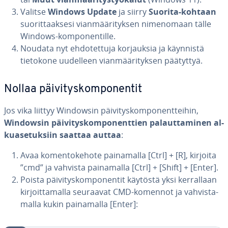
Valitse
Windows Update
ja siirry
Suorita-kohtaan
suo­rit­taak­se­si vian­mää­ri­tyk­sen ni­me­no­maan tälle
Windows-kom­po­nen­til­le.
Noudata nyt eh­do­tet­tu­ja kor­jauk­sia ja käynnistä
tietokone uudelleen vian­mää­ri­tyk­sen päätyttyä.
Nollaa päi­vi­tys­kom­po­nen­tit
Jos vika liittyy Windowsin päi­vi­tys­kom­po­nent­tei­hin,
Windowsin päi­vi­tys­kom­po­nent­tien pa­laut­ta­mi­nen al­
kua­se­tuk­siin saattaa auttaa
:
Avaa ko­men­to­ke­ho­te pai­na­mal­la [Ctrl] + [R], kirjoita
”cmd” ja vahvista pai­na­mal­la [Ctrl] + [Shift] + [Enter].
Poista päi­vi­tys­kom­po­nen­tit käytöstä yksi ker­ral­laan
kir­joit­ta­mal­la seuraavat CMD-komennot ja vah­vis­ta­
mal­la kukin pai­na­mal­la [Enter]: