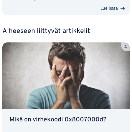
Lue lisää
Aiheeseen liittyvät ar­tik­ke­lit
Mikä on vir­he­koo­di 0x8007000d?