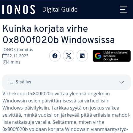
Digital Guide
Siirry sisältöön
Kuinka korjata virhe
0x800f020b Win­dow­sis­sa
IONOS toimitus
Jaa Face­boo­kis­sa
Jaa Twit­te­ris­sä
Jaa Lin­ke­dI­nis­sä
22.11.2023
4 mins
Sisällys
Vir­he­koo­di 0x800f020b viittaa yleensä ongelmiin
Windowsin osien päi­vit­tä­mi­ses­sä tai vir­heel­li­siin
Windows-päi­vi­tyk­siin. Tarkkaa syytä on joskus vaikea
selvittää, minkä vuoksi on järkevää pitää erilaisia mah­dol­
li­sia rat­kai­su­ja varalla. Selitämme, miten virhe
0x800f020b voidaan korjata Windowsin vian­mää­ri­tys­työ­