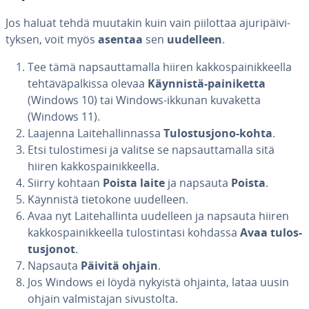
Jos haluat tehdä muutakin kuin vain piilottaa aju­ri­päi­vi­
tyk­sen, voit myös
asentaa
sen
uudelleen
.
Tee tämä nap­saut­ta­mal­la hiiren kak­kos­pai­nik­keel­la
teh­tä­vä­pal­kis­sa olevaa
Käynnistä-pai­ni­ket­ta
(Windows 10) tai Windows-ikkunan kuvaketta
(Windows 11).
Laajenna Lai­te­hal­lin­nas­sa
Tu­los­tus­jo­no-kohta
.
Etsi tu­los­ti­me­si ja valitse se nap­saut­ta­mal­la sitä
hiiren kak­kos­pai­nik­keel­la.
Siirry kohtaan
Poista laite
ja napsauta
Poista
.
Käynnistä tietokone uudelleen.
Avaa nyt Lai­te­hal­lin­ta uudelleen ja napsauta hiiren
kak­kos­pai­nik­keel­la tu­los­tin­ta­si kohdassa
Avaa tu­los­
tus­jo­not
.
Napsauta
Päivitä ohjain
.
Jos Windows ei löydä nykyistä ohjainta, lataa uusin
ohjain val­mis­ta­jan si­vus­tol­ta.