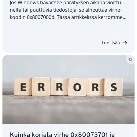
Jos Windows havaitsee päi­vi­tyk­sen aikana vioit­tu­
nei­ta tai puuttuvia tie­dos­to­ja, se aiheuttaa vir­he­
koo­din 0x8007000d. Tässä ar­tik­ke­lis­sa kerromme,
miten voit korjata virheen 0x8007000d. Vaih­toeh­
to­ja on useita: voit käyttää Windowsin vian­mää­ri­
tys­työ­ka­lua, poistaa…
Lue lisää
Kuinka korjata virhe 0x80073701 ja