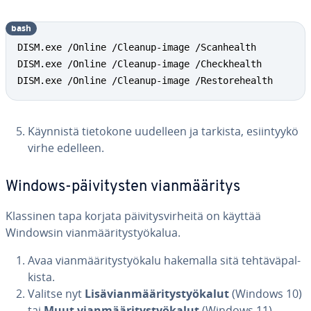
bash
DISM.exe /Online /Cleanup-image /Scanhealth

DISM.exe /Online /Cleanup-image /Checkhealth

DISM.exe /Online /Cleanup-image /Restorehealth
Käynnistä tietokone uudelleen ja tarkista, esiin­tyy­kö
virhe edelleen.
Windows-päi­vi­tys­ten vian­mää­ri­tys
Klassinen tapa korjata päi­vi­tys­vir­hei­tä on käyttää
Windowsin vian­mää­ri­tys­työ­ka­lua.
Avaa vian­mää­ri­tys­työ­ka­lu hakemalla sitä teh­tä­vä­pal­
kis­ta.
Valitse nyt
Li­sä­vian­mää­ri­tys­työ­ka­lut
(Windows 10)
tai
Muut vian­mää­ri­tys­työ­ka­lut
(Windows 11).