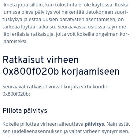
ilmetä jopa silloin, kun tu­los­tin­ta ei ole käytössä. Koska
jumissa oleva päivitys voi heikentää tie­to­ko­neen suo­ri­
tus­ky­kyä ja estää uusien päi­vi­tys­ten asen­ta­mi­sen, on
tärkeää löytää ratkaisu. Seu­raa­vas­sa osiossa käymme
läpi erilaisia rat­kai­su­ja, joita voit kokeilla ongelman kor­
jaa­mi­sek­si.
Ratkaisut virheen
0x800f020b kor­jaa­mi­seen
Seuraavat ratkaisut voivat korjata vir­he­koo­din
0x800f020b:
Piilota päivitys
Kokeile piilottaa virheen ai­heut­ta­va
päivitys
. Näin estät
sen uu­del­lee­na­sen­nuk­sen ja vältät virheen syn­ty­mi­sen.