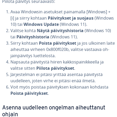
Piilota päivitys seu­raa­vas­ti:
Avaa Windowsin asetukset pai­na­mal­la [Windows] +
[i] ja siirry kohtaan
Päi­vi­tyk­set ja suojaus
(Windows
10) tai
Windows Update
(Windows 11).
Valitse kohta
Näytä päi­vi­tys­his­to­ria
(Windows 10)
tai
Päi­vi­tys­his­to­ria
(Windows 11).
Siirry kohtaan
Poista päi­vi­tyk­set
ja jos ulkoinen laite
aiheuttaa virheen 0x800f020b, valitse vastaava oh­
jain­päi­vi­tys luet­te­los­ta.
Napsauta päi­vi­tys­tä hiiren kak­kos­pai­nik­keel­la ja
valitse sitten
Piilota päi­vi­tyk­set
.
Jär­jes­tel­män ei pitäisi yrittää asentaa päi­vi­tys­tä
uudelleen, joten virhe ei pitäisi enää ilmetä.
Voit myös poistaa päi­vi­tyk­sen kokonaan kohdasta
Poista päi­vi­tyk­set
.
Asenna uudelleen ongelman ai­heut­ta­nut
ohjain