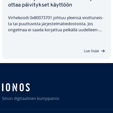
ottaa päi­vi­tyk­set käyttöön
Vir­he­koo­di 0x80073701 johtuu yleensä vioit­tu­neis­
ta tai puut­tu­vis­ta jär­jes­tel­mä­tie­dos­tois­ta. Jos
ongelmaa ei saada korjattua pelkällä uu­del­leen­
käyn­nis­tyk­sel­lä, virhe to­den­nä­köi­ses­ti toistuu ja
estää päi­vi­tys­ten asen­ta­mi­sen. Tässä ar­tik­ke­lis­sa
kerrotaan tarkemmin rat­kai­suis­ta,…
Lue lisää
Sinun di­gi­taa­li­nen kump­pa­ni­si