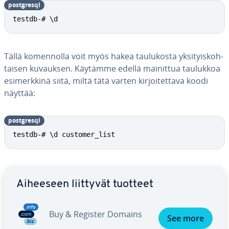
postgresql
testdb-# \d
Tällä ko­men­nol­la voit myös hakea tau­lu­kos­ta yk­si­tyis­koh­
tai­sen kuvauksen. Käytämme edellä mainittua taulukkoa
esi­merk­ki­nä siitä, miltä tätä varten kir­joi­tet­ta­va koodi
näyttää:
postgresql
testdb-# \d customer_list
Siirry pää­va­lik­koon
Aiheeseen liittyvät tuotteet
Buy & Register Domains
See more