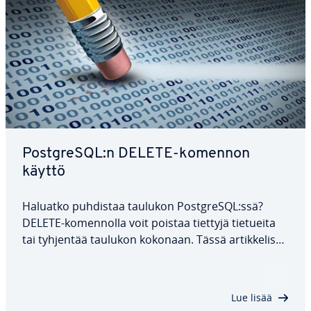
PostgreSQL:n DELETE-komennon
käyttö
Haluatko puhdistaa taulukon PostgreSQL:ssä?
DELETE-ko­men­nol­la voit poistaa tiettyjä tietueita
tai tyhjentää taulukon kokonaan. Tässä ar­tik­ke­lis­sa
tar­kas­te­lem­me, mikä komento on, miten sen
syntaksi on ra­ken­net­tu ja miten yk­sit­täi­nen rivi tai
kaikki tiedot pois­te­taan tau­lu­kos­ta.…
Lue lisää