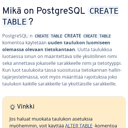
CREATE
Mikä on PostgreSQL
TABLE
?
PostgreSQL: n
CREATE
CREATE TABLE
CREATE TABLE
komentoa käytetään
uuden taulukon luomiseen
olemassa olevaan tie­to­kan­taan
. Uutta taulukkoa
luotaessa sinun on mää­ri­tet­tä­vä sille yk­si­löl­li­nen nimi
sekä annettava jo­kai­sel­le sa­rak­keel­le nimi ja tie­to­tyyp­pi.
Kun luot tau­lu­koi­ta tässä suo­si­tus­sa tie­to­kan­nan hal­lin­
ta­jär­jes­tel­mäs­sä, voit myös määrittää ra­joi­tuk­sia joko
taulukon kaikille sa­rak­keil­le tai yk­sit­täi­sil­le sa­rak­keil­le.
Vinkki
Jos haluat muokata taulukon asetuksia
myöhemmin, voit käyttää
ALTER TABLE
-komentoa