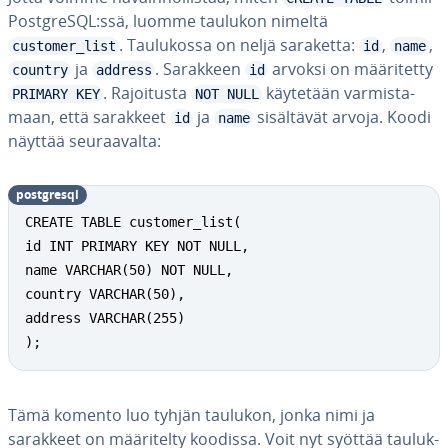
PostgreSQL:ssä, luomme taulukon nimeltä
. Tau­lu­kos­sa on neljä saraketta:
,
,
customer_list
id
name
ja
. Sarakkeen
arvoksi on mää­ri­tet­ty
country
address
id
. Ra­joi­tus­ta
käytetään var­mis­ta­
PRIMARY KEY
NOT NULL
maan, että sarakkeet
ja
si­säl­tä­vät arvoja. Koodi
id
name
näyttää seu­raa­val­ta:
postgresql
CREATE TABLE customer_list(

id INT PRIMARY KEY NOT NULL,

name VARCHAR(50) NOT NULL,

country VARCHAR(50),

address VARCHAR(255)

);
Tämä komento luo tyhjän taulukon, jonka nimi ja
sarakkeet on mää­ri­tel­ty koodissa. Voit nyt syöttää tau­luk­