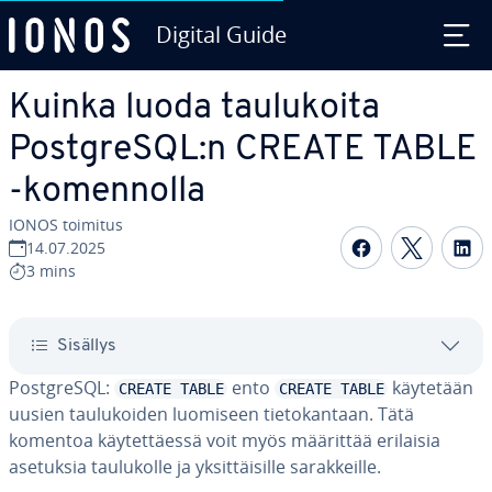
Digital Guide
Siirry sisältöön
Kuinka luoda tau­lu­koi­ta
PostgreSQL:n CREATE TABLE
-ko­men­nol­la
IONOS toimitus
Jaa Face­boo
Jaa Twit
Ja
14.07.2025
3 mins
Sisällys
PostgreSQL:
ento
käytetään
CREATE TABLE
CREATE TABLE
uusien tau­lu­koi­den luomiseen tie­to­kan­taan. Tätä
komentoa käy­tet­täes­sä voit myös määrittää erilaisia
asetuksia tau­lu­kol­le ja yk­sit­täi­sil­le sa­rak­keil­le.