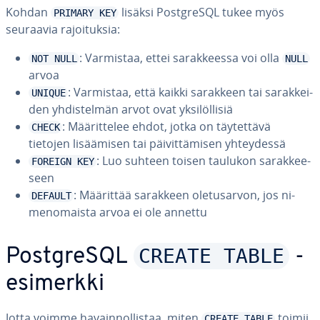
Kohdan
lisäksi PostgreSQL tukee myös
PRIMARY KEY
seuraavia ra­joi­tuk­sia:
: Varmistaa, ettei sa­rak­kees­sa voi olla
NOT NULL
NULL
arvoa
: Varmistaa, että kaikki sarakkeen tai sa­rak­kei­
UNIQUE
den yh­dis­tel­män arvot ovat yk­si­löl­li­siä
: Mää­rit­te­lee ehdot, jotka on täy­tet­tä­vä
CHECK
tietojen li­sää­mi­sen tai päi­vit­tä­mi­sen yh­tey­des­sä
: Luo suhteen toisen taulukon sa­rak­kee­
FOREIGN KEY
seen
: Määrittää sarakkeen ole­tusar­von, jos ni­
DEFAULT
men­omais­ta arvoa ei ole annettu
CREATE TABLE
PostgreSQL
-
esimerkki
Jotta voimme ha­vain­nol­lis­taa, miten
toimii
CREATE TABLE