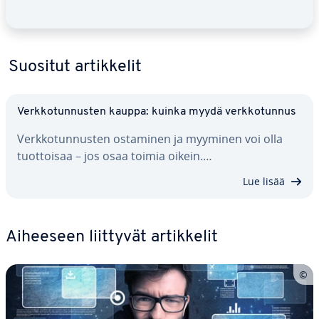
Suositut ar­tik­ke­lit
Verk­ko­tun­nus­ten kauppa: kuinka myydä verk­ko­tun­nus
Verk­ko­tun­nus­ten ostaminen ja myyminen voi olla
tuot­toi­saa – jos osaa toimia oikein.…
Lue lisää
Aiheeseen liittyvät ar­tik­ke­lit