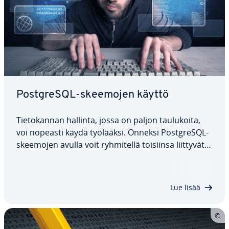
PostgreSQL-skeemojen käyttö
Tie­to­kan­nan hallinta, jossa on paljon tau­lu­koi­ta,
voi nopeasti käydä työlääksi. Onneksi PostgreSQL-
skeemojen avulla voit ryh­mi­tel­lä toisiinsa liittyvät
taulukot yhteen, mikä helpottaa tie­to­kan­nan jär­
jes­tä­mis­tä ja sen kanssa työs­ken­te­lyä. Tässä ar­tik­
ke­lis­sa se­li­te­tään…
Lue lisää