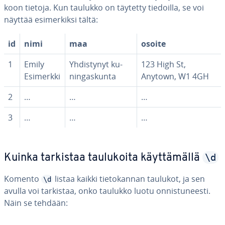
koon tietoja. Kun taulukko on täytetty tiedoilla, se voi
näyttää esi­mer­kik­si tältä:
id
nimi
maa
osoite
1
Emily
Yh­dis­ty­nyt ku­
123 High St,
Esimerkki
nin­gas­kun­ta
Anytown, W1 4GH
2
…
…
…
3
…
…
…
\d
Kuinka tarkistaa tau­lu­koi­ta käyt­tä­mäl­lä
Komento
listaa kaikki tie­to­kan­nan taulukot, ja sen
\d
avulla voi tarkistaa, onko taulukko luotu on­nis­tu­nees­ti.
Näin se tehdään: