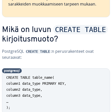
sa­rak­kei­den muok­kaa­mi­seen tarpeen mukaan.
CREATE TABLE
Mikä on luvun
kir­joi­tus­muo­to?
PostgreSQL
:n pe­rus­ra­ken­teet ovat
CREATE TABLE
seuraavat:
postgresql
CREATE TABLE table_name(

column1 data_type PRIMARY KEY,

column2 data_type,

column3 data_type,

…

);