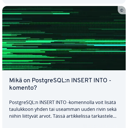
Mikä on PostgreSQL:n INSERT INTO -
komento?
PostgreSQL:n INSERT INTO -ko­men­nol­la voit lisätä
tau­luk­koon yhden tai useamman uuden rivin sekä
niihin liittyvät arvot. Tässä ar­tik­ke­lis­sa tar­kas­te­lem­
me komennon ra­ken­net­ta ja sen kanssa käy­tet­tä­