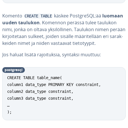
Komento
käskee PostgreSQL:ää
luomaan
CREATE TABLE
uuden taulukon
. Komennon perässä tulee taulukon
nimi, jonka on oltava yk­si­löl­li­nen. Taulukon nimen perään
kir­joi­te­taan sulkeet, joiden sisälle mää­ri­tel­lään eri sa­rak­
kei­den nimet ja niiden vastaavat tie­to­tyy­pit.
Jos haluat lisätä ra­joi­tuk­sia, syntaksi muuttuu:
postgresql
CREATE TABLE table_name(

column1 data_type PRIMARY KEY constraint,

column2 data_type constraint,

column3 data_type constraint,

…

);