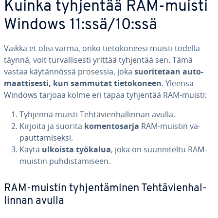
Kuinka tyhjentää RAM-muisti
Windows 11:ssä/10:ssä
Vaikka et olisi varma, onko tie­to­ko­nee­si muisti todella
täynnä, voit tur­val­li­ses­ti yrittää tyhjentää sen. Tämä
vastaa käy­tän­nös­sä prosessia, joka
suo­ri­te­taan au­to­
maat­ti­ses­ti, kun sammutat tie­to­ko­neen
. Yleensä
Windows tarjoaa kolme eri tapaa tyhjentää RAM-muisti:
Tyhjennä muisti Teh­tä­vien­hal­lin­nan avulla.
Kirjoita ja suorita
ko­men­to­sar­ja
RAM-muistin va­
paut­ta­mi­sek­si.
Käytä
ulkoista työkalua
, joka on suun­ni­tel­tu RAM-
muistin puh­dis­ta­mi­seen.
RAM-muistin tyh­jen­tä­mi­nen Teh­tä­vien­hal­
lin­nan avulla