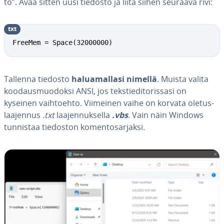
to”. Avaa sitten uusi tiedosto ja liitä siihen seuraava rivi:
txt
FreeMem = Space(32000000)
Tallenna tiedosto
ha­lua­mal­la­si nimellä
. Muista valita
koo­daus­muo­dok­si ANSI, jos teks­tie­di­to­ris­sa­si on
kyseinen vaih­toeh­to. Viimeinen vaihe on korvata ole­tus­
laa­jen­nus
.txt
laa­jen­nuk­sel­la
.vbs
. Vain näin Windows
tunnistaa tiedoston ko­men­to­sar­jak­si.