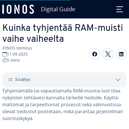
Digital Guide
Siirry sisältöön
Kuinka tyhjentää RAM-muisti
vaihe vaiheelta
IONOS toimitus
Jaa Face­boo
Jaa Twit
Ja
11.09.2025
5 mins
Sisällys
Tyh­jen­tä­mäl­lä tai va­paut­ta­mal­la RAM-muistia luot tilaa
nykyisten teh­tä­vie­si kannalta tärkeille tiedoille. Käyt­tä­
mät­tö­mät ja tar­peet­to­mat prosessit sekä vä­li­muis­tis­sa
olevat tiedostot pois­te­taan, mikä parantaa jär­jes­tel­män
suo­ri­tus­ky­kyä.