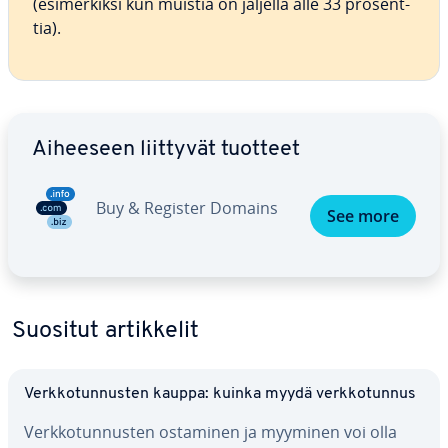
(esi­mer­kik­si kun muistia on jäljellä alle 33 pro­sent­
tia).
Siirry pää­va­lik­koon
Aiheeseen liittyvät tuotteet
Buy & Register Domains
See more
Suositut ar­tik­ke­lit
Verk­ko­tun­nus­ten kauppa: kuinka myydä verk­ko­tun­nus
Verk­ko­tun­nus­ten ostaminen ja myyminen voi olla