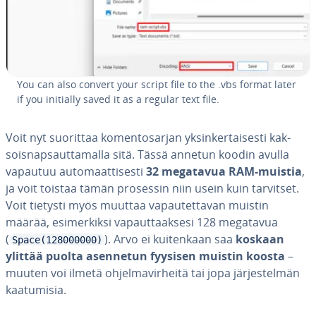
You can also convert your script file to the .vbs format later
if you initially saved it as a regular text file.
Voit nyt suorittaa ko­men­to­sar­jan yk­sin­ker­tai­ses­ti kak­
sois­nap­saut­ta­mal­la sitä. Tässä annetun koodin avulla
vapautuu au­to­maat­ti­ses­ti
32 megatavua RAM-muistia
,
ja voit toistaa tämän prosessin niin usein kuin tarvitset.
Voit tietysti myös muuttaa va­pau­tet­ta­van muistin
määrää, esi­mer­kik­si va­paut­taak­se­si 128 megatavua
(
). Arvo ei kui­ten­kaan saa
koskaan
Space(128000000)
ylittää puolta asennetun fyysisen muistin koosta
–
muuten voi ilmetä oh­jel­ma­vir­hei­tä tai jopa jär­jes­tel­män
kaa­tu­mi­sia.