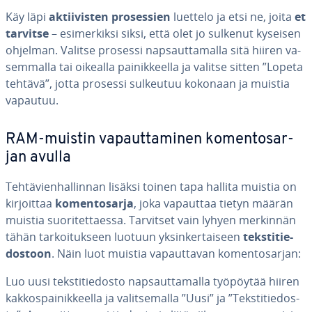
Käy läpi
ak­tii­vis­ten pro­ses­sien
luettelo ja etsi ne, joita
et
tarvitse
– esi­mer­kik­si siksi, että olet jo sulkenut kyseisen
ohjelman. Valitse prosessi nap­saut­ta­mal­la sitä hiiren va­
sem­mal­la tai oikealla pai­nik­keel­la ja valitse sitten ”Lopeta
tehtävä”, jotta prosessi sulkeutuu kokonaan ja muistia
vapautuu.
RAM-muistin va­paut­ta­mi­nen ko­men­to­sar­
jan avulla
Teh­tä­vien­hal­lin­nan lisäksi toinen tapa hallita muistia on
kir­joit­taa
ko­men­to­sar­ja
, joka vapauttaa tietyn määrän
muistia suo­ri­tet­taes­sa. Tarvitset vain lyhyen merkinnän
tähän tar­koi­tuk­seen luotuun yk­sin­ker­tai­seen
teks­ti­tie­
dos­toon
. Näin luot muistia va­paut­ta­van ko­men­to­sar­jan:
Luo uusi teks­ti­tie­dos­to nap­saut­ta­mal­la työpöytää hiiren
kak­kos­pai­nik­keel­la ja va­lit­se­mal­la ”Uusi” ja ”Teks­ti­tie­dos­