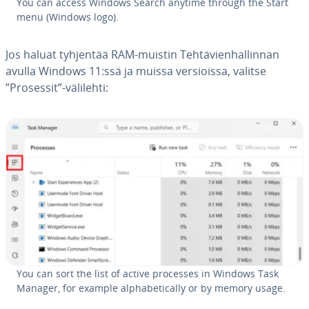
You can access Windows Search anytime through the Start
menu (Windows logo).
Jos haluat tyhjentää RAM-muistin Teh­tä­vien­hal­lin­nan
avulla Windows 11:ssä ja muissa ver­siois­sa, valitse
”Prosessit”-välilehti:
You can sort the list of active processes in Windows Task
Manager, for example alp­ha­be­tical­ly or by memory usage.