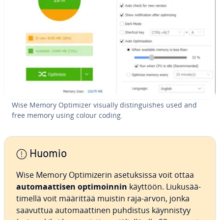
Wise Memory Optimizer visually dis­tin­guis­hes used and
free memory using colour coding.
Huomio
Wise Memory Op­ti­mize­rin ase­tuk­sis­sa voit ottaa
au­to­maat­ti­sen op­ti­moin­nin
käyttöön. Liu­kusää­
ti­mel­lä voit määrittää muistin raja-arvon, jonka
saavuttua au­to­maat­ti­nen puhdistus käyn­nis­tyy