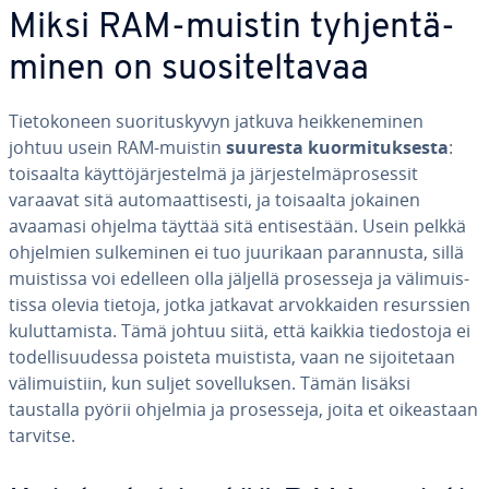
Miksi RAM-muistin tyh­jen­tä­
mi­nen on suo­si­tel­ta­vaa
Tie­to­ko­neen suo­ri­tus­ky­vyn jatkuva heik­ke­ne­mi­nen
johtuu usein RAM-muistin
suuresta kuor­mi­tuk­ses­ta
:
toisaalta käyt­tö­jär­jes­tel­mä ja jär­jes­tel­mäpro­ses­sit
varaavat sitä au­to­maat­ti­ses­ti, ja toisaalta jokainen
avaamasi ohjelma täyttää sitä en­ti­ses­tään. Usein pelkkä
ohjelmien sul­ke­mi­nen ei tuo juurikaan pa­ran­nus­ta, sillä
muistissa voi edelleen olla jäljellä pro­ses­se­ja ja vä­li­muis­
tis­sa olevia tietoja, jotka jatkavat ar­vok­kai­den re­surs­sien
ku­lut­ta­mis­ta. Tämä johtuu siitä, että kaikkia tie­dos­to­ja ei
to­del­li­suu­des­sa poisteta muistista, vaan ne si­joi­te­taan
vä­li­muis­tiin, kun suljet so­vel­luk­sen. Tämän lisäksi
taustalla pyörii ohjelmia ja pro­ses­se­ja, joita et oi­keas­taan
tarvitse.