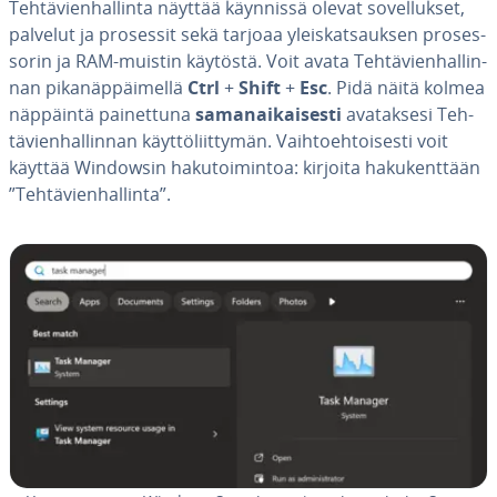
Teh­tä­vien­hal­lin­ta näyttää käynnissä olevat so­vel­luk­set,
palvelut ja prosessit sekä tarjoaa yleis­kat­sauk­sen pro­ses­
so­rin ja RAM-muistin käytöstä. Voit avata Teh­tä­vien­hal­lin­
nan pi­ka­näp­päi­mel­lä
Ctrl
+
Shift
+
Esc
. Pidä näitä kolmea
näppäintä pai­net­tu­na
sa­ma­nai­kai­ses­ti
ava­tak­se­si Teh­
tä­vien­hal­lin­nan käyt­tö­liit­ty­män. Vaih­toeh­toi­ses­ti voit
käyttää Windowsin ha­ku­toi­min­toa: kirjoita ha­ku­kent­tään
”Teh­tä­vien­hal­lin­ta”.