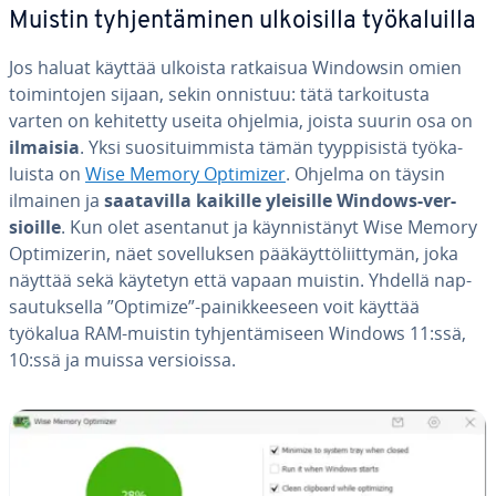
Muistin tyh­jen­tä­mi­nen ul­koi­sil­la työ­ka­luil­la
Jos haluat käyttää ulkoista ratkaisua Windowsin omien
toi­min­to­jen sijaan, sekin onnistuu: tätä tar­koi­tus­ta
varten on kehitetty useita ohjelmia, joista suurin osa on
ilmaisia
. Yksi suo­si­tuim­mis­ta tämän tyyp­pi­sis­tä työ­ka­
luis­ta on
Wise Memory Optimizer
. Ohjelma on täysin
ilmainen ja
saa­ta­vil­la kaikille yleisille Windows-ver­
sioil­le
. Kun olet asentanut ja käyn­nis­tä­nyt Wise Memory
Op­ti­mize­rin, näet so­vel­luk­sen pää­käyt­tö­liit­ty­män, joka
näyttää sekä käytetyn että vapaan muistin. Yhdellä nap­
sau­tuk­sel­la ”Optimize”-pai­nik­kee­seen voit käyttää
työkalua RAM-muistin tyh­jen­tä­mi­seen Windows 11:ssä,
10:ssä ja muissa ver­siois­sa.