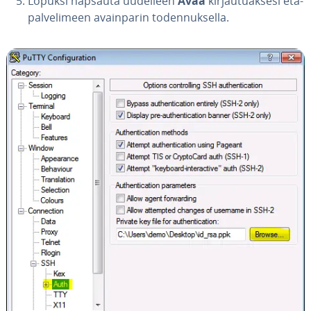
Lopuksi napsauta uudelleen
Avaa
kir­jau­tuak­se­si etä­
pal­ve­li­meen avain­pa­rin to­den­nuk­sel­la.