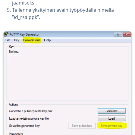
jaa­mi­sek­si.
Tallenna yk­si­tyi­nen avain työ­pöy­däl­le nimellä
”id_rsa.ppk”.