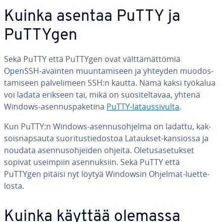
Kuinka asentaa PuTTY ja
PuTTYgen
Sekä PuTTY että PuTTYgen ovat vält­tä­mät­tö­miä
OpenSSH-avainten muun­ta­mi­seen ja yhteyden muo­dos­
ta­mi­seen pal­ve­li­meen SSH:n kautta. Nämä kaksi työkalua
voi ladata erikseen tai, mikä on suo­si­tel­ta­vaa, yhtenä
Windows-asen­nus­pa­ke­ti­na
PuTTY-la­taus­si­vul­ta
.
Kun PuTTY:n Windows-asen­nus­oh­jel­ma on ladattu, kak­
sois­nap­sau­ta suo­ri­tus­tie­dos­toa Lataukset-kansiossa ja
noudata asen­nus­oh­jei­den ohjeita. Ole­tus­a­se­tuk­set
sopivat useimpiin asen­nuk­siin. Sekä PuTTY että
PuTTYgen pitäisi nyt löytyä Windowsin Ohjelmat-luet­te­
los­ta.
Kuinka käyttää olemassa