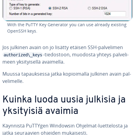
With the PuTTY Key Generator you can use already existing
OpenSSH keys.
Jos julkinen avain on jo lisätty etäisen SSH-pal­ve­li­men
-tie­dos­toon, muodosta yhteys pal­ve­li­
authorized\_keys
meen yk­si­tyi­sel­lä avaimella.
Muussa ta­pauk­ses­sa jatka ko­pioi­mal­la julkinen avain pal­
ve­li­mel­le.
Kuinka luoda uusia julkisia ja
yk­si­tyi­siä avaimia
Käynnistä PuTTYgen Windowsin Ohjelmat-luet­te­los­ta ja
jatka seu­raa­vien ohjeiden mu­kai­ses­ti.