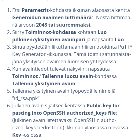
Etsi
Pa­ra­met­rit
-kohdasta ikkunan alaosasta kenttä
Ge­ne­roi­dun avaimen bit­ti­mää­rä:.
Nosta bit­ti­mää­
rä arvoon
2048 tai suu­rem­mak­si.
Siirry
Toiminnot-kohdassa
kohtaan
Luo
julkinen/yk­si­tyi­nen avainpari
ja napsauta
Luo
.
Sinua pyydetään lii­kut­ta­maan hiiren osoitinta PuTTY
Key Generator -ikkunassa. Tämä toimii sa­tun­nais­ta­
ja­na yk­si­tyi­sen avaimen luomisen yh­tey­des­sä.
Kun avain­tie­dot tulevat näkyviin, napsauta
Toiminnot
/
Tallenna luotu avain
-kohdassa
Tallenna yk­si­tyi­nen avain
.
Tallenna yk­si­tyi­nen avain työ­pöy­däl­le nimellä
”id_rsa.ppk”.
Julkinen avain sijaitsee kentässä
Public key for
pasting into OpenSSH aut­ho­rized_keys file:
(Julkinen avain lii­tet­tä­väk­si OpenSSH:n aut­ho­
rized_keys-tie­dos­toon) ikkunan yläosassa olevassa
Key
-osiossa.