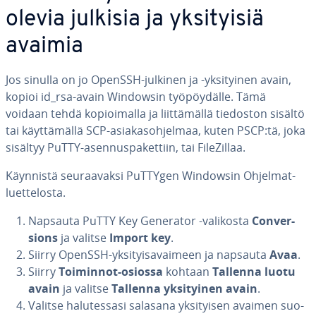
olevia julkisia ja yk­si­tyi­siä
avaimia
Jos sinulla on jo OpenSSH-julkinen ja -yk­si­tyi­nen avain,
kopioi id_rsa-avain Windowsin työ­pöy­däl­le. Tämä
voidaan tehdä ko­pioi­mal­la ja liit­tä­mäl­lä tiedoston sisältö
tai käyt­tä­mäl­lä SCP-asia­kas­oh­jel­maa, kuten PSCP:tä, joka
sisältyy PuTTY-asen­nus­pa­ket­tiin, tai Fi­leZil­laa.
Käynnistä seu­raa­vak­si PuTTYgen Windowsin Ohjelmat-
luet­te­los­ta.
Napsauta PuTTY Key Generator -valikosta
Con­ver­
sions
ja valitse
Import key
.
Siirry OpenSSH-yk­si­tyi­sa­vai­meen ja napsauta
Avaa
.
Siirry
Toiminnot-osiossa
kohtaan
Tallenna luotu
avain
ja valitse
Tallenna yk­si­tyi­nen avain
.
Valitse ha­lu­tes­sa­si salasana yk­si­tyi­sen avaimen suo­