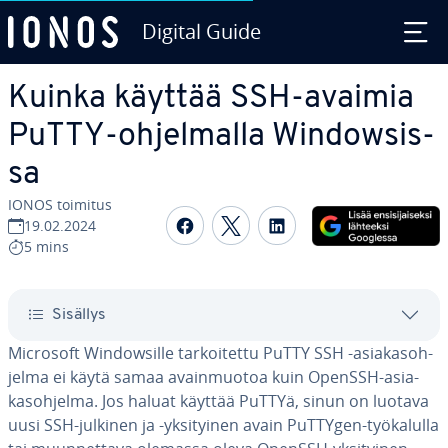
Digital Guide
Siirry sisältöön
Kuinka käyttää SSH-avaimia
PuTTY-oh­jel­mal­la Win­dow­sis­
sa
IONOS toimitus
Jaa Face­boo­kis­sa
Jaa Twit­te­ris­sä
Jaa Lin­ke­dI­nis­sä
19.02.2024
5 mins
Sisällys
Microsoft Win­dow­sil­le tar­koi­tet­tu PuTTY SSH -asia­kas­oh­
jel­ma ei käytä samaa avain­muo­toa kuin OpenSSH-asia­
kas­oh­jel­ma. Jos haluat käyttää PuTTYä, sinun on luotava
uusi SSH-julkinen ja -yk­si­tyi­nen avain PuTTYgen-työ­ka­lul­la