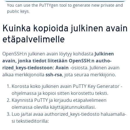
You can use the PuTTYgen tool to generate new private and
public keys.
Kuinka kopioida julkinen avain
etä­pal­ve­li­mel­le
OpenSSH:n julkinen avain löytyy kohdasta
Julkinen
avain, jonka tiedot liitetään OpenSSH:n aut­ho­
rized_keys-tie­dos­toon:
Avain
-osiosta. Julkinen avain
alkaa merk­ki­jo­nol­la
ssh-rsa
, jota seuraa merk­ki­jo­no.
Korosta koko julkinen avain PuTTY Key Generator -
oh­jel­mas­sa ja kopioi sitten ko­ros­tet­tu teksti.
Käynnistä PuTTY ja kirjaudu etä­pal­ve­li­meen
olemassa olevilla käyt­tä­jä­tun­nuk­sil­la­si.
Luo ja/tai avaa aut­ho­rized_keys-tiedosto ha­lua­mal­la­
si teks­tie­di­to­ril­la: