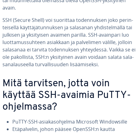
tai muun­net­ta­va olemassa oleva OpenSSH-yk­si­tyi­nen
avain.
SSH (Secure Shell) voi suorittaa to­den­nuk­sen joko pe­rin­
tei­sel­lä käyt­tä­jä­tun­nuk­sen ja salasanan yh­dis­tel­mäl­lä tai
julkisen ja yk­si­tyi­sen avaimen parilla. SSH-avainpari luo
luot­ta­mus­suh­teen asiakkaan ja pal­ve­li­men välille, jolloin
salasanaa ei tarvita to­den­nuk­sen yh­tey­des­sä. Vaikka se ei
ole pa­kol­lis­ta, SSH:n yk­si­tyi­nen avain voidaan salata sa­la­
sa­na­lauseel­la tur­val­li­suu­den li­sää­mi­sek­si.
Mitä tarvitsen, jotta voin
käyttää SSH-avaimia PuTTY-
oh­jel­mas­sa?
PuTTY-SSH-asia­kas­oh­jel­ma Microsoft Win­dow­sil­le
Etä­pal­ve­lin, johon pääsee OpenSSH:n kautta