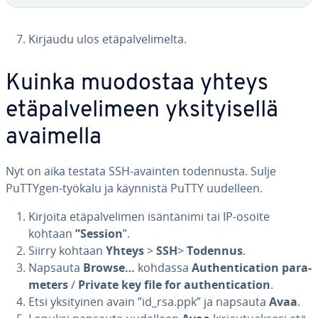
Kirjaudu ulos etä­pal­ve­li­mel­ta.
Kuinka muodostaa yhteys
etä­pal­ve­li­meen yk­si­tyi­sel­lä
avaimella
Nyt on aika testata SSH-avainten to­den­nus­ta. Sulje
PuTTYgen-työkalu ja käynnistä PuTTY uudelleen.
Kirjoita etä­pal­ve­li­men isän­tä­ni­mi tai IP-osoite
kohtaan
”Session
”.
Siirry kohtaan
Yhteys
>
SSH
>
Todennus
.
Napsauta
Browse…
kohdassa
Aut­hen­tica­tion pa­ra­
me­ters
/
Private key file for aut­hen­tica­tion
.
Etsi yk­si­tyi­nen avain ”id_rsa.ppk” ja napsauta
Avaa
.