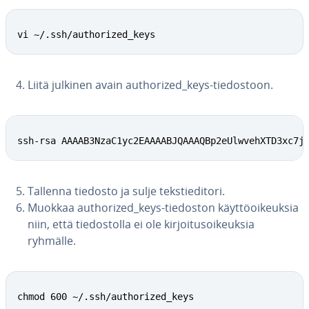
vi ~/.ssh/authorized_keys
Liitä julkinen avain aut­ho­rized_keys-tie­dos­toon.
ssh-rsa AAAAB3NzaC1yc2EAAAABJQAAAQBp2eUlwvehXTD3xc7j
Tallenna tiedosto ja sulje teks­tie­di­to­ri.
Muokkaa aut­ho­rized_keys-tiedoston käyt­tö­oi­keuk­sia
niin, että tie­dos­tol­la ei ole kir­joi­tusoi­keuk­sia
ryhmälle.
chmod 600 ~/.ssh/authorized_keys