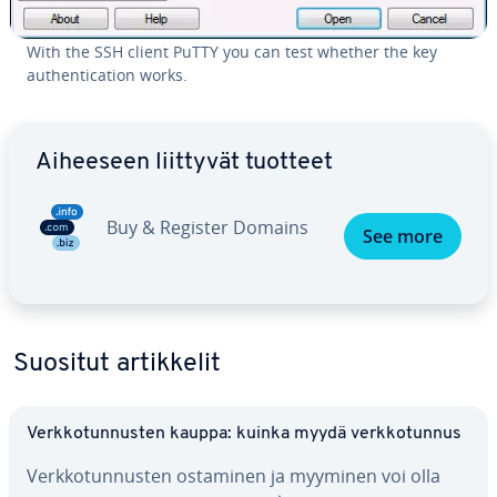
With the SSH client PuTTY you can test whether the key
aut­hen­tica­tion works.
Siirry pää­va­lik­koon
Aiheeseen liittyvät tuotteet
Buy & Register Domains
See more
Suositut ar­tik­ke­lit
Verk­ko­tun­nus­ten kauppa: kuinka myydä verk­ko­tun­nus
Verk­ko­tun­nus­ten ostaminen ja myyminen voi olla