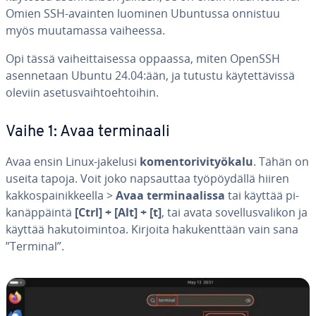
Omien SSH-avainten luominen Ubuntussa onnistuu
myös muu­ta­mas­sa vaiheessa.
Opi tässä vai­heit­tai­ses­sa oppaassa, miten OpenSSH
asen­ne­taan Ubuntu 24.04:ään, ja tutustu käy­tet­tä­vis­sä
oleviin ase­tus­vaih­toeh­toi­hin.
Vaihe 1: Avaa ter­mi­naa­li
Avaa ensin Linux-jakelusi
ko­men­to­ri­vi­työ­ka­lu
. Tähän on
useita tapoja. Voit joko nap­saut­taa työ­pöy­däl­lä hiiren
kak­kos­pai­nik­keel­la >
Avaa ter­mi­naa­lis­sa
tai käyttää pi­
ka­näp­päin­tä
[Ctrl] + [Alt] + [t]
, tai avata so­vel­lus­va­li­kon ja
käyttää ha­ku­toi­min­toa. Kirjoita ha­ku­kent­tään vain sana
”Terminal”.