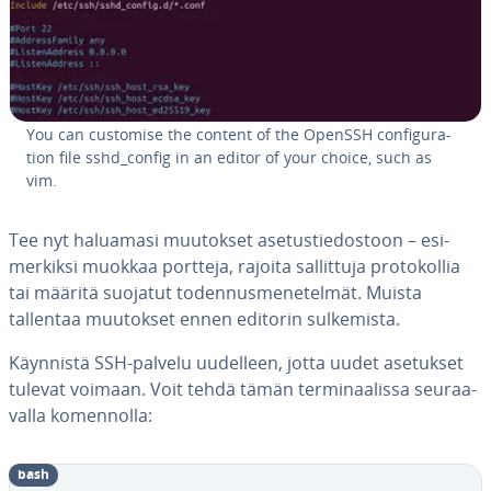
You can customise the content of the OpenSSH con­fi­gu­ra­
tion file sshd_config in an editor of your choice, such as
vim.
Tee nyt haluamasi muutokset ase­tus­tie­dos­toon – esi­
mer­kik­si muokkaa portteja, rajoita sal­lit­tu­ja pro­to­kol­lia
tai määritä suojatut to­den­nus­me­ne­tel­mät. Muista
tallentaa muutokset ennen editorin sul­ke­mis­ta.
Käynnistä SSH-palvelu uudelleen, jotta uudet asetukset
tulevat voimaan. Voit tehdä tämän ter­mi­naa­lis­sa seu­raa­
val­la ko­men­nol­la:
bash