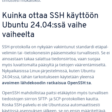
ti­mus­te­si mu­kai­sik­si.
Kuinka ottaa SSH käyttöön
Ubuntu 24.04:ssä vaihe
vaiheelta
SSH-pro­to­kol­la on nykyään va­kiin­tu­nut standardi etä­pal­
ve­li­miin tai -tie­to­ko­nei­siin pää­se­mi­sek­si tur­val­li­ses­ti. Se ei
ai­noas­taan takaa salattua tie­don­siir­toa, vaan suojaa
myös lu­vat­to­mal­ta pääsyltä ja tietojen vää­ren­tä­mi­sel­tä.
Ny­ky­ai­kai­sis­sa Linux-jär­jes­tel­mis­sä, kuten Ubuntu
24.04:ssä, tähän tar­koi­tuk­seen käytetään yleensä
avoimen läh­de­koo­din ratkaisua OpenSSH:ta
.
OpenSSH mah­dol­lis­taa paitsi etäkäytön myös tur­val­li­sen
tie­dos­to­jen siirron SFTP- ja SCP-pro­to­kol­lien kautta.
Koska SSH-palvelu ei ole Ubuntussa au­to­maat­ti­ses­ti
käytössä asen­nuk­sen jälkeen, se on ensin mää­ri­tet­tä­vä.