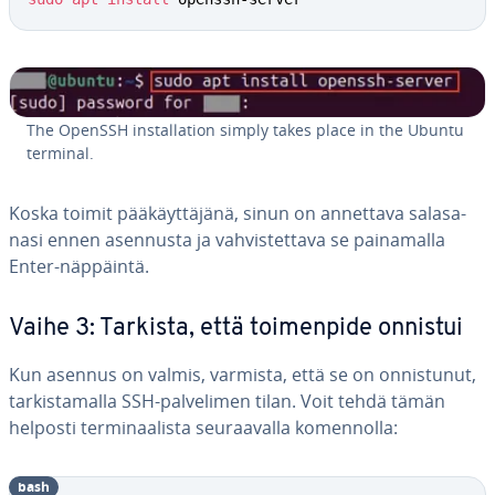
The OpenSSH ins­tal­la­tion simply takes place in the Ubuntu
terminal.
Koska toimit pää­käyt­tä­jä­nä, sinun on annettava sa­la­sa­
na­si ennen asennusta ja vah­vis­tet­ta­va se pai­na­mal­la
Enter-näppäintä.
Vaihe 3: Tarkista, että toi­men­pi­de onnistui
Kun asennus on valmis, varmista, että se on on­nis­tu­nut,
tar­kis­ta­mal­la SSH-pal­ve­li­men tilan. Voit tehdä tämän
helposti ter­mi­naa­lis­ta seu­raa­val­la ko­men­nol­la:
bash