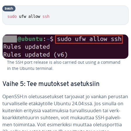
bash
sudo
 ufw allow 
ssh
The SSH port release is also carried out using a command
in the Ubuntu terminal.
Vaihe 5: Tee muutokset ase­tuk­siin
OpenSSH:n ole­tus­a­se­tuk­set tarjoavat jo vankan perustan
tur­val­li­sel­le etä­käy­töl­le Ubuntu 24.04:ssä. Jos sinulla on
kuitenkin erityisiä vaa­ti­muk­sia tur­val­li­suu­den tai verk­
koark­ki­teh­tuu­rin suhteen, voit mukauttaa SSH-pal­ve­li­
men toimintaa. Voit esi­mer­kik­si muuttaa ole­tus­port­tia