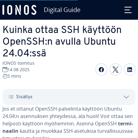
Digital Guide
Siirry sisältöön
Kuinka ottaa SSH käyttöön
OpenSSH:n avulla Ubuntu
24.04:ssä
IONOS toimitus
Jaa Face­boo
Jaa Twit
Ja
14.08.2025
5 mins
Sisällys
Jos et ottanut OpenSSH-pal­ve­lin­ta käyttöön Ubuntu
24.04:n asen­nuk­sen yh­tey­des­sä, älä huoli! Voit ottaa sen
helposti käyttöön myöhemmin. Asenna OpenSSH
ter­mi­
naa­lin
kautta ja muokkaa SSH-asetuksia tur­val­li­suus­vaa­