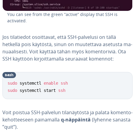
You can see from the green “active” display that SSH is
activated.
Jos ti­la­tie­dot osoit­ta­vat, että SSH-palvelusi on tällä
hetkellä pois käytöstä, sinun on muu­tet­ta­va asetusta ma­
nu­aa­li­ses­ti. Voit käyttää tähän myös ko­men­to­ri­viä. Ota
SSH käyttöön kir­joit­ta­mal­la seuraavat komennot:
bash
sudo
 systemctl 
enable
ssh
sudo
 systemctl start 
ssh
Voit poistua SSH-palvelun ti­la­näy­tös­tä ja palata ko­men­to­
ke­hot­tee­seen pai­na­mal­la
q-näppäintä
(lyhenne sanasta
”quit”).