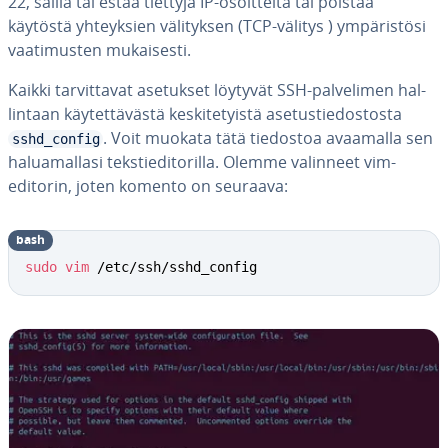
22, sallia tai estää tiettyjä IP-osoit­tei­ta tai poistaa
käytöstä yh­teyk­sien vä­li­tyk­sen (TCP-välitys ) ym­pä­ris­tö­si
vaa­ti­mus­ten mu­kai­ses­ti.
Kaikki tar­vit­ta­vat asetukset löytyvät SSH-pal­ve­li­men hal­
lin­taan käy­tet­tä­väs­tä kes­ki­te­tyis­tä ase­tus­tie­dos­tos­ta
. Voit muokata tätä tiedostoa avaamalla sen
sshd_config
ha­lua­mal­la­si teks­tie­di­to­ril­la. Olemme valinneet vim-
editorin, joten komento on seuraava:
bash
sudo
vim
 /etc/ssh/sshd_config