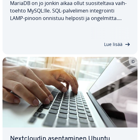
MariaDB on jo jonkin aikaa ollut suo­si­tel­ta­va vaih­
toeh­to MySQL:lle. SQL-pal­ve­li­men in­tegroin­ti
LAMP-pinoon onnistuu helposti ja on­gel­mit­ta.
Tässä ohjeessa selitämme, miten MariaDB asen­ne­
taan Ubuntu 22.04:ään ja miten se kon­fi­gu­roi­daan
ja miten li­sä­suo­jaus­toi­men­pi­teet to­teu­te­taan.…
Lue lisää
Nextclou­din asen­ta­mi­nen Ubuntu