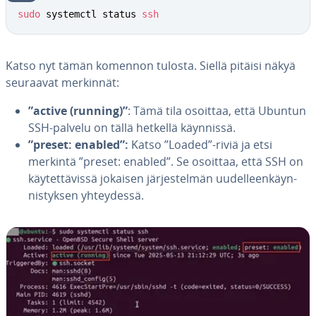
sudo
 systemctl status 
ssh
Katso nyt tämän komennon tulosta. Siellä pitäisi näkyä
seuraavat merkinnät:
”active (running)”
: Tämä tila osoittaa, että Ubuntun
SSH-palvelu on tällä hetkellä käynnissä.
”preset: enabled”:
Katso ”Loaded”-riviä ja etsi
merkintä ”preset: enabled”. Se osoittaa, että SSH on
käy­tet­tä­vis­sä jokaisen jär­jes­tel­män uu­del­leen­käyn­
nis­tyk­sen yh­tey­des­sä.