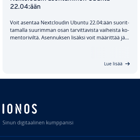
22.04:ään
Voit asentaa Nextclou­din Ubuntu 22.04:ään suo­rit­
ta­mal­la suurimman osan tar­vit­ta­vis­ta vaiheista ko­
men­to­ri­vil­tä. Asen­nuk­sen lisäksi voit määrittää jär­
jes­tel­män­val­vo­jan ja SSL-var­men­teen. Edel­ly­tyk­se­
nä on, että jär­jes­tel­mä­si on ajan tasalla.
Opastamme sinut asen­nuk­sen läpi vaihe…
Lue lisää
Sinun di­gi­taa­li­nen kump­pa­ni­si