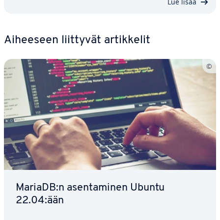
Lue lisää
Aiheeseen liittyvät ar­tik­ke­lit
MariaDB:n asen­ta­mi­nen Ubuntu
22.04:ään