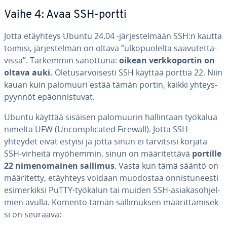
Vaihe 4: Avaa SSH-portti
Jotta etäyhteys Ubuntu 24.04 -jär­jes­tel­mään SSH:n kautta
toimisi, jär­jes­tel­män on oltava ”ul­ko­puo­lel­ta saa­vu­tet­ta­
vis­sa”. Tarkemmin sanottuna:
oikean verk­ko­por­tin on
oltava auki.
Ole­tusar­voi­ses­ti SSH käyttää porttia 22. Niin
kauan kuin palomuuri estää tämän portin, kaikki yh­teys­
pyyn­nöt epä­on­nis­tu­vat.
Ubuntu käyttää sisäisen pa­lo­muu­rin hal­lin­taan työkalua
nimeltä UFW (Uncomplica­ted Firewall). Jotta SSH-
yhteydet eivät estyisi ja jotta sinun ei tar­vit­si­si korjata
SSH-virheitä myöhemmin, sinun on mää­ri­tet­tä­vä
portille
22 ni­men­omai­nen sallimus
. Vasta kun tämä sääntö on
mää­ri­tet­ty, etäyhteys voidaan muodostaa on­nis­tu­nees­ti
esi­mer­kik­si PuTTY-työkalun tai muiden SSH-asia­kas­oh­jel­
mien avulla. Komento tämän sal­li­muk­sen mää­rit­tä­mi­sek­
si on seuraava: