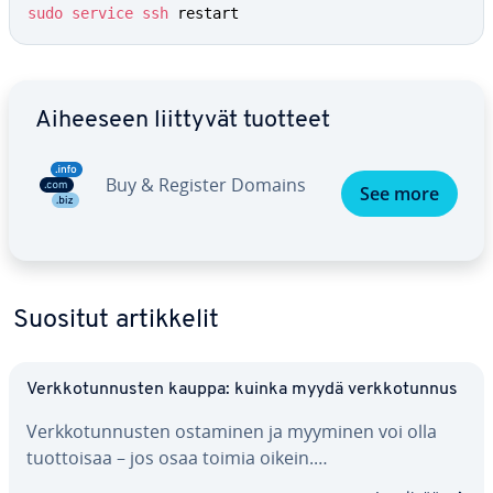
sudo
service
ssh
 restart
Siirry pää­va­lik­koon
Aiheeseen liittyvät tuotteet
Buy & Register Domains
See more
Suositut ar­tik­ke­lit
Verk­ko­tun­nus­ten kauppa: kuinka myydä verk­ko­tun­nus
Verk­ko­tun­nus­ten ostaminen ja myyminen voi olla
tuot­toi­saa – jos osaa toimia oikein.…