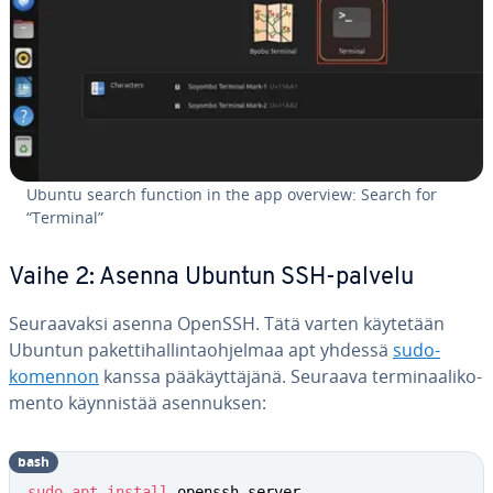
Ubuntu search function in the app overview: Search for
“Terminal”
Vaihe 2: Asenna Ubuntun SSH-palvelu
Seu­raa­vak­si asenna OpenSSH. Tätä varten käytetään
Ubuntun pa­ket­ti­hal­lin­taoh­jel­maa apt yhdessä
sudo-
komennon
kanssa pää­käyt­tä­jä­nä. Seuraava ter­mi­naa­li­ko­
men­to käyn­nis­tää asen­nuk­sen:
bash
sudo
apt
install
 openssh-server