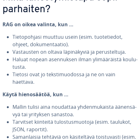
parhaiten?
RAG on oikea valinta, kun …
Tie­to­poh­ja­si muuttuu usein (esim. tuo­te­tie­dot,
ohjeet, do­ku­men­taa­tio).
Vas­taus­ten on oltava lä­pi­nä­ky­viä ja pe­rus­tel­tu­ja.
Haluat nopean asen­nuk­sen ilman yli­mää­räis­tä kou­lu­
tus­ta.
Tietosi ovat jo teks­ti­muo­dos­sa ja ne on vain
haettava.
Käytä hie­no­sää­töä, kun …
Mallin tulisi aina noudattaa yh­den­mu­kais­ta ää­nen­sä­
vyä tai yrityksen sanastoa.
Tarvitset kiinteitä tu­los­tus­muo­to­ja (esim. taulukot,
JSON, raportit).
Sa­man­lai­sia tehtäviä on kä­si­tel­tä­vä tois­tu­vas­ti (esim.