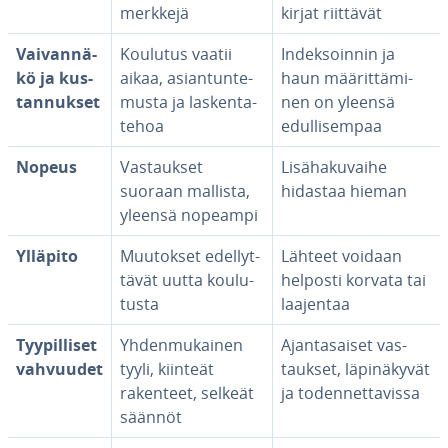
merk­ke­jä
kir­jat riittävät
Vai­van­nä­
Koulutus vaatii
In­dek­soin­nin ja
kö ja kus­
aikaa, asian­tun­te­
haun mää­rit­tä­mi­
tan­nuk­set
mus­ta ja las­ken­ta­
nen on yleensä
te­hoa
edul­li­sem­paa
Nopeus
Vas­tauk­set
Li­sä­ha­ku­vai­he
suoraan mallista,
hidastaa hieman
yleensä nopeampi
Ylläpito
Muutokset edel­lyt­
Lähteet voidaan
tä­vät uutta kou­lu­
helposti korvata tai
tus­ta
laajentaa
Tyy­pil­li­set
Yh­den­mu­kai­nen
Ajan­ta­sai­set vas­
vahvuudet
tyyli, kiinteät
tauk­set, lä­pi­nä­ky­vät
rakenteet, selkeät
ja to­den­net­ta­vis­sa
säännöt