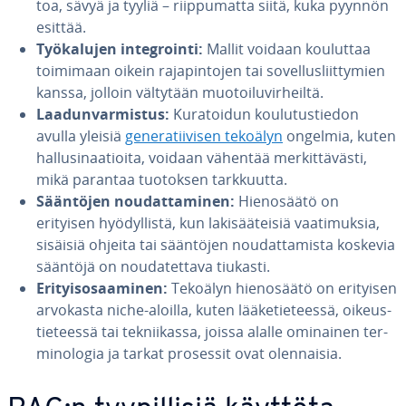
toa, sävyä ja tyyliä – riip­pu­mat­ta siitä, kuka pyynnön
esittää.
Työ­ka­lu­jen in­tegroin­ti:
Mallit voidaan kouluttaa
toimimaan oikein ra­ja­pin­to­jen tai so­vel­lus­liit­ty­mien
kanssa, jolloin vältytään muo­toi­lu­vir­heil­tä.
Laa­dun­var­mis­tus:
Ku­ra­toi­dun kou­lu­tus­tie­don
avulla yleisiä
ge­ne­ra­tii­vi­sen tekoälyn
ongelmia, kuten
hal­lusi­naa­tioi­ta, voidaan vähentää mer­kit­tä­väs­ti,
mikä parantaa tuotoksen tark­kuut­ta.
Sääntöjen nou­dat­ta­mi­nen:
Hie­no­sää­tö on
erityisen hyö­dyl­lis­tä, kun la­ki­sää­tei­siä vaa­ti­muk­sia,
sisäisiä ohjeita tai sääntöjen nou­dat­ta­mis­ta koskevia
sääntöjä on nou­da­tet­ta­va tiukasti.
Eri­tyis­osaa­mi­nen:
Tekoälyn hie­no­sää­tö on erityisen
arvokasta niche-aloilla, kuten lää­ke­tie­tees­sä, oi­keus­
tie­tees­sä tai tek­nii­kas­sa, joissa alalle ominainen ter­
mi­no­lo­gia ja tarkat prosessit ovat olen­nai­sia.