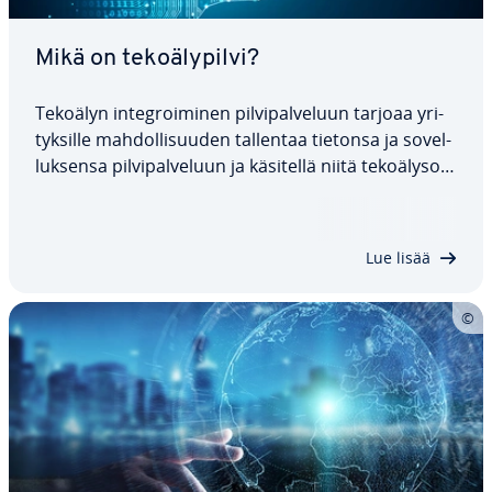
Mikä on te­ko­ä­ly­pil­vi?
Tekoälyn in­tegroi­mi­nen pil­vi­pal­ve­luun tarjoaa yri­
tyk­sil­le mah­dol­li­suu­den tallentaa tietonsa ja so­vel­
luk­sen­sa pil­vi­pal­ve­luun ja käsitellä niitä te­ko­ä­ly­so­
vel­lus­ten avulla. Tässä ar­tik­ke­lis­sa tar­kas­te­lem­me
tarkemmin, mitä termi "te­ko­ä­ly­pil­vi" tar­koit­taa ja
mitä mah­dol­li­suuk­sia…
Lue lisää