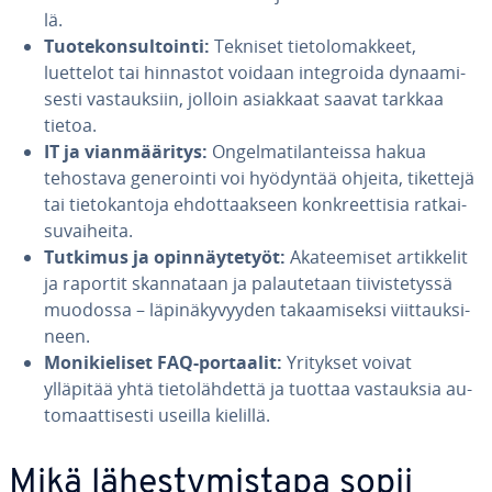
lä.
Tuo­te­kon­sul­toin­ti:
Tekniset tie­to­lo­mak­keet,
luettelot tai hinnastot voidaan in­tegroi­da dy­naa­mi­
ses­ti vas­tauk­siin, jolloin asiakkaat saavat tarkkaa
tietoa.
IT ja vian­mää­ri­tys:
On­gel­ma­ti­lan­teis­sa hakua
tehostava ge­ne­roin­ti voi hyödyntää ohjeita, tikettejä
tai tie­to­kan­to­ja eh­dot­taak­seen konk­reet­ti­sia rat­kai­
su­vai­hei­ta.
Tutkimus ja opin­näy­te­työt:
Aka­tee­mi­set ar­tik­ke­lit
ja raportit skan­na­taan ja pa­lau­te­taan tii­vis­te­tys­sä
muodossa – lä­pi­nä­ky­vyy­den ta­kaa­mi­sek­si viit­tauk­si­
neen.
Mo­ni­kie­li­set FAQ-portaalit:
Yritykset voivat
ylläpitää yhtä tie­to­läh­det­tä ja tuottaa vas­tauk­sia au­
to­maat­ti­ses­ti useilla kielillä.
Mikä lä­hes­ty­mis­ta­pa sopii