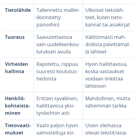
Tie­to­läh­de
Tal­len­net­tu malliin
Ulkoiset tie­to­läh­
(kiin­ni­tet­ty
teet, kuten tie­to­
painoihin)
kan­nat tai asia­kir­jat
Tuoreus
Saa­vu­tet­ta­vis­sa
Vä­lit­tö­mäs­ti mah­
vain uu­del­leen­kou­
dol­lis­ta päi­vit­tä­mäl­
lu­tuk­sen avulla
lä lähteet
Virheiden
Ra­joi­tet­tu, riippuu
Hyvin hal­lit­ta­vis­sa,
hallinta
suuresti kou­lu­tus­
koska vas­tauk­set
tie­dois­ta
voidaan linkittää
läh­tei­siin
Hen­ki­lö­
Erittäin sy­väl­li­nen,
Mah­dol­li­nen, mutta
koh­tais­ta­
hal­lit­ta­vis­sa yk­si­
vähemmän tarkka
mi­nen
tyis­koh­tiin asti
Tie­to­vaa­ti­
Vaatii paljon hyvin
Usein olemassa
muk­set
val­mis­tel­tu­ja esi­
olevat tekstit/asia­