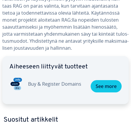
taas RAG on paras valinta, kun tarvitaan ajan­ta­sais­ta
tietoa ja to­den­net­ta­vis­sa olevia lähteitä. Käy­tän­nös­sä
monet projektit aloi­te­taan RAG:lla nopeiden tulosten
saa­vut­ta­mi­sek­si ja myöhemmin lisätään hie­no­sää­tö,
jotta var­mis­te­taan yh­den­mu­kai­nen sävy tai kiinteät tu­los­
tus­muo­dot. Yh­dis­tet­ty­nä ne antavat yri­tyk­sil­le mak­si­maa­
li­sen jous­ta­vuu­den ja hallinnan.
Siirry pää­va­lik­koon
Aiheeseen liittyvät tuotteet
Buy & Register Domains
See more
Suositut ar­tik­ke­lit