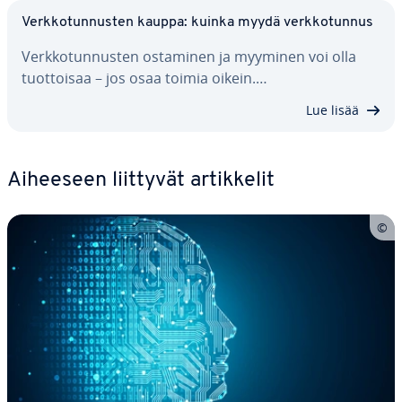
Verk­ko­tun­nus­ten kauppa: kuinka myydä verk­ko­tun­nus
Verk­ko­tun­nus­ten ostaminen ja myyminen voi olla
tuot­toi­saa – jos osaa toimia oikein.…
Lue lisää
Aiheeseen liittyvät ar­tik­ke­lit