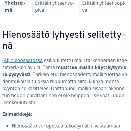
Yh­dis­tel­
Erittäin yh­teen­so­
Erittäin yh­teen­so­pi­
mä
pi­va
va
Hie­no­sää­tö lyhyesti se­li­tet­ty­
nä
(AI) hie­no­sää­tös­sä
esi­kou­lu­tet­tu malli tar­ken­ne­taan li­säe­
si­merk­kien avulla. Tämä
muuttaa mallin käyt­täy­ty­mis­
tä pysyvästi
. Tärkein etu: hie­no­sää­det­ty malli tuottaa yh­
den­mu­kai­sia tuloksia riip­pu­mat­ta siitä, kuinka monta
pyyntöä se kä­sit­te­lee. Hait­ta­puo­li: mallin si­sään­ra­ken­ne­
tun tiedon päi­vit­tä­mi­nen ei ole helppoa – se vaatii uu­del­
leen­kou­lu­tus­ta.
Esi­merk­ke­jä
:
Hie­no­sää­tö voi opettaa te­ko­ä­ly­mal­lin vas­taa­maan