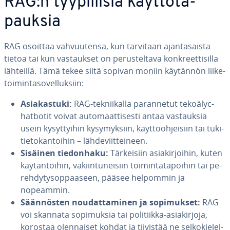
RAG:n tyy­pil­li­siä käyt­tö­ta­
pauk­sia
RAG osoittaa vah­vuu­ten­sa, kun tarvitaan ajan­ta­sais­ta
tietoa tai kun vas­tauk­set on pe­rus­tel­ta­va konk­reet­ti­sil­la
lähteillä. Tämä tekee siitä sopivan moniin käytännön lii­ke­
toi­min­ta­so­vel­luk­siin:
Asia­kas­tu­ki:
RAG-tek­nii­kal­la pa­ran­ne­tut te­ko­ä­lyc­
hat­bo­tit voivat au­to­maat­ti­ses­ti antaa vas­tauk­sia
usein ky­syt­tyi­hin ky­sy­myk­siin, käyt­tö­oh­jei­siin tai tu­ki­
tie­to­kan­toi­hin – läh­de­viit­tei­neen.
Sisäinen tie­don­ha­ku:
Tär­kei­siin asia­kir­joi­hin, kuten
käy­tän­töi­hin, va­kiin­tu­nei­siin toi­min­ta­ta­poi­hin tai pe­
reh­dy­ty­sop­paa­seen, pääsee helpommin ja
nopeammin.
Sään­nös­ten nou­dat­ta­mi­nen ja so­pi­muk­set:
RAG
voi skannata so­pi­muk­sia tai po­li­tiik­ka-asia­kir­jo­ja,
korostaa olen­nai­set kohdat ja tiivistää ne sel­ko­kie­lel­