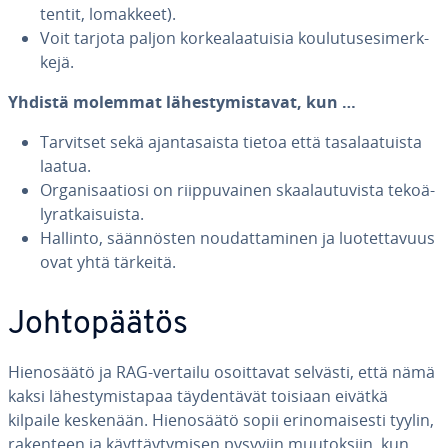
tentit, lomakkeet).
Voit tarjota paljon kor­kea­laa­tui­sia kou­lu­tuse­si­merk­
ke­jä.
Yhdistä molemmat lä­hes­ty­mis­ta­vat, kun …
Tarvitset sekä ajan­ta­sais­ta tietoa että ta­sa­laa­tuis­ta
laatua.
Or­ga­ni­saa­tio­si on riip­pu­vai­nen skaa­lau­tu­vis­ta te­ko­ä­
ly­rat­kai­suis­ta.
Hallinto, sään­nös­ten nou­dat­ta­mi­nen ja luo­tet­ta­vuus
ovat yhtä tärkeitä.
Joh­to­pää­tös
Hie­no­sää­tö ja RAG-vertailu osoit­ta­vat selvästi, että nämä
kaksi lä­hes­ty­mis­ta­paa täy­den­tä­vät toisiaan eivätkä
kilpaile keskenään. Hie­no­sää­tö sopii erin­omai­ses­ti tyylin,
rakenteen ja käyt­täy­ty­mi­sen pysyviin muu­tok­siin, kun