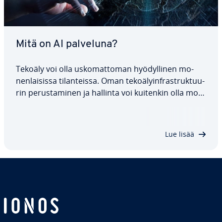
Mitä on AI palveluna?
Tekoäly voi olla us­ko­mat­to­man hyö­dyl­li­nen mo­
nen­lai­sis­sa ti­lan­teis­sa. Oman te­ko­ä­lyinfra­struk­tuu­
rin pe­rus­ta­mi­nen ja hallinta voi kuitenkin olla mo­
ni­mut­kais­ta ja re­surs­sien kannalta raskasta. Tässä
ti­lan­tees­sa tekoäly palveluna (AIaaS) on käy­tän­nöl­
li­nen ratkaisu. Tässä ar­tik­ke­lis­sa…
Lue lisää