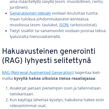
aina mää­ri­tel­lyl­lä sävyllä (esim. muo­dol­li­nen, rento,
juridinen).
Ge­ne­ra­tii­vi­nen tekoäly
voidaan kouluttaa tuot­ta­
maan tuloksia joh­don­mu­kai­ses­ti kiin­teäs­sä
muodossa (esim. taulukot,
JSON
, tar­kis­tus­lis­tat).
Tietyt sisällöt tai sa­na­muo­dot voidaan poistaa te­ko­ä­
ly­alus­tal­ta hie­no­sää­tä­mäl­lä.
Ha­kua­vus­tei­nen ge­ne­roin­ti
(RAG) lyhyesti se­li­tet­ty­nä
RAG (Retrieval-Augmented Ge­ne­ra­tion)
laajentaa kie­li­
mal­lia
kyvyllä hakea ulkoista tietoa re­aa­lia­jas­sa
:
Asia­kir­jat jaetaan pie­nem­piin osiin ja tal­len­ne­taan
tie­to­kan­taan.
Kun käyttäjä lähettää kyselyn, hakukone hakee esiin
re­le­van­tim­mat osat.