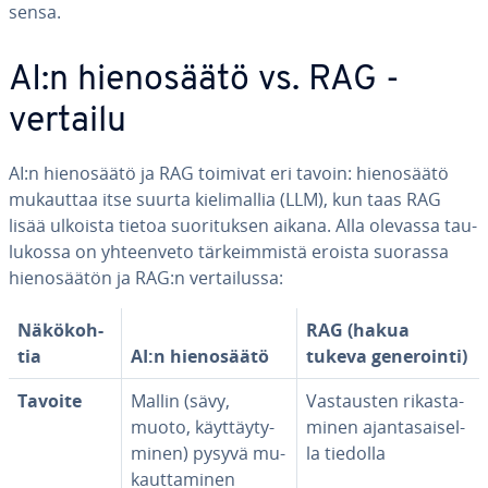
sen­sa.
AI:n hie­no­sää­tö vs. RAG -
vertailu
AI:n hie­no­sää­tö ja RAG toimivat eri tavoin: hie­no­sää­tö
mukauttaa itse suurta kie­li­mal­lia (LLM), kun taas RAG
lisää ulkoista tietoa suo­ri­tuk­sen aikana. Alla olevassa tau­
lu­kos­sa on yh­teen­ve­to tär­keim­mis­tä eroista suorassa
hie­no­sää­tön ja RAG:n ver­tai­lus­sa:
Nä­kö­koh­
RAG (hakua
tia
AI:n hie­no­sää­tö
tukeva ge­ne­roin­ti)
Tavoite
Mallin (sävy,
Vas­taus­ten ri­kas­ta­
muoto, käyt­täy­ty­
mi­nen ajan­ta­sai­sel­
mi­nen) pysyvä mu­
la tiedolla
kaut­ta­mi­nen