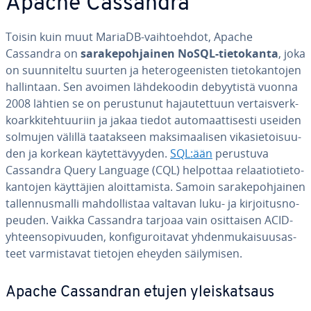
Apache Cassandra
Toisin kuin muut MariaDB-vaih­toeh­dot, Apache
Cassandra on
sa­ra­ke­poh­jai­nen NoSQL-tie­to­kan­ta
, joka
on suun­ni­tel­tu suurten ja he­te­ro­gee­nis­ten tie­to­kan­to­jen
hal­lin­taan. Sen avoimen läh­de­koo­din de­byy­tis­tä vuonna
2008 lähtien se on pe­rus­tu­nut ha­jau­tet­tuun ver­tais­verk­
koark­ki­teh­tuu­riin ja jakaa tiedot au­to­maat­ti­ses­ti useiden
solmujen välillä taa­tak­seen mak­si­maa­li­sen vi­ka­sie­toi­suu­
den ja korkean käy­tet­tä­vyy­den.
SQL:ään
perustuva
Cassandra Query Language (CQL) helpottaa re­laa­tio­tie­to­
kan­to­jen käyt­tä­jien aloit­ta­mis­ta. Samoin sa­ra­ke­poh­jai­nen
tal­len­nus­mal­li mah­dol­lis­taa valtavan luku- ja kir­joi­tus­no­
peu­den. Vaikka Cassandra tarjoaa vain osit­tai­sen ACID-
yh­teen­so­pi­vuu­den, kon­fi­gu­roi­ta­vat yh­den­mu­kai­suusas­
teet var­mis­ta­vat tietojen eheyden säi­ly­mi­sen.
Apache Cas­sandran etujen yleis­kat­saus