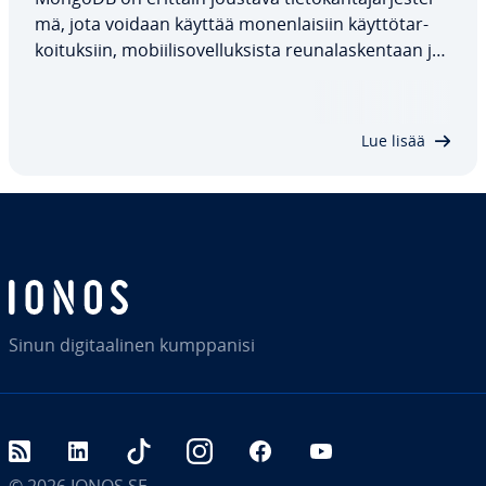
mä, jota voidaan käyttää mo­nen­lai­siin käyt­tö­tar­
koi­tuk­siin, mo­bii­li­so­vel­luk­sis­ta reu­na­las­ken­taan ja
IoT-so­vel­luk­siin, tekoälyyn ja pe­laa­mi­seen. Joihinkin
vaa­ti­muk­siin sopivat kuitenkin paremmin muut tie­
to­kan­ta­jär­jes­tel­mät. Tässä…
Lue lisää
Sinun di­gi­taa­li­nen kump­pa­ni­si
RSS
LinkedIn
tiktok
Instagram
Facebook
YouTube