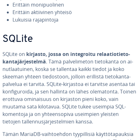
Erittäin mo­ni­puo­li­nen
Erittäin ak­tii­vi­nen yhteisö
Lukuisia ra­ja­pin­to­ja
SQLite
SQLite on
kirjasto, jossa on in­tegroi­tu re­laa­tio­tie­to­
kan­ta­jär­jes­tel­mä
. Tämä pal­ve­li­me­ton tie­to­kan­ta on ai­
nut­laa­tui­nen, koska se tallentaa kaikki tiedot ja koko
skeeman yhteen tie­dos­toon, jolloin erillistä tie­to­kan­ta­
pal­ve­lua ei tarvita. SQLite-kirjastoa ei tarvitse asentaa tai
kon­fi­gu­roi­da, ja sen hallinta on lähes ole­ma­ton­ta. Toinen
erottuva omi­nai­suus on kirjaston pieni koko, vain
muutama sata kilotavua. SQLite tukee useimpia SQL-
komentoja ja on yh­teen­so­pi­va useimpien yleisten
tietojen tal­len­nus­jär­jes­tel­mien kanssa.
Tämän MariaDB-vaih­toeh­don tyy­pil­li­siä käyt­tö­ta­pauk­sia