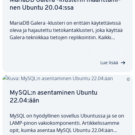
MariaDB Galera -klusterin mää­rit­tä­mi­
nen Ubuntu 20.04:ssa
MariaDB Galera -klusteri on erittäin käy­tet­tä­vis­sä
oleva ja ha­jau­tet­tu tie­to­kan­taklus­te­ri, joka käyttää
Galera-tek­niik­kaa tietojen repli­koin­tiin. Kaikki
klusterin solmut ovat yhtä ar­vok­kai­ta ja voivat
käsitellä luku- ja kir­joi­tuso­pe­raa­tioi­ta sa­ma­nai­kai­
ses­ti. Mo­ni­mes­ta­repli­koin­nin…
Lue lisää
MySQL:n asen­ta­mi­nen Ubuntu
22.04:ään
MySQL on hyö­dyl­li­nen sovellus Ubuntussa ja se on
LAMP-pinon va­kio­kom­po­nent­ti. Ar­tik­ke­lis­sam­me
opit, kuinka asentaa MySQL Ubuntu 22.04:ään