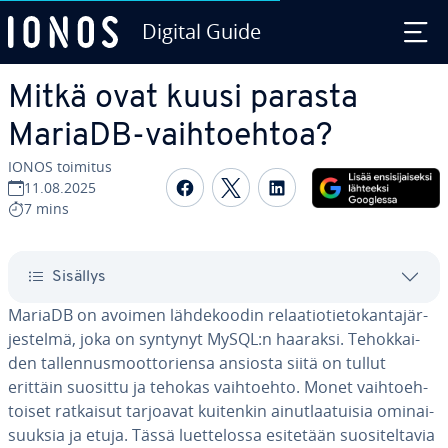
Digital Guide
Siirry sisältöön
Mitkä ovat kuusi parasta
MariaDB-vaih­toeh­toa?
IONOS toimitus
Jaa Face­boo­kis­sa
Jaa Twit­te­ris­sä
Jaa Lin­ke­dI­nis­sä
11.08.2025
7 mins
Sisällys
MariaDB on avoimen läh­de­koo­din re­laa­tio­tie­to­kan­ta­jär­
jes­tel­mä, joka on syntynyt MySQL:n haaraksi. Te­hok­kai­
den tal­len­nus­moot­to­rien­sa ansiosta siitä on tullut
erittäin suosittu ja tehokas vaih­toeh­to. Monet vaih­toeh­
toi­set ratkaisut tarjoavat kuitenkin ai­nut­laa­tui­sia omi­nai­
suuk­sia ja etuja. Tässä luet­te­los­sa esitetään suo­si­tel­ta­via