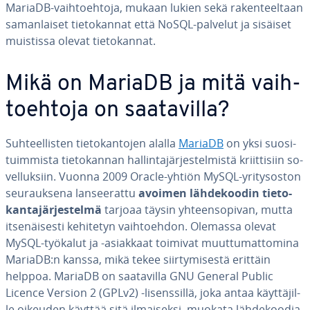
MariaDB-vaih­toeh­to­ja, mukaan lukien sekä ra­ken­teel­taan
sa­man­lai­set tie­to­kan­nat että NoSQL-palvelut ja sisäiset
muistissa olevat tie­to­kan­nat.
Mikä on MariaDB ja mitä vaih­
toeh­to­ja on saa­ta­vil­la?
Suh­teel­lis­ten tie­to­kan­to­jen alalla
MariaDB
on yksi suo­si­
tuim­mis­ta tie­to­kan­nan hal­lin­ta­jär­jes­tel­mis­tä kriit­ti­siin so­
vel­luk­siin. Vuonna 2009 Oracle-yhtiön MySQL-yri­ty­sos­ton
seu­rauk­se­na lan­see­rat­tu
avoimen läh­de­koo­din tie­to­
kan­ta­jär­jes­tel­mä
tarjoaa täysin yh­teen­so­pi­van, mutta
it­se­näi­ses­ti kehitetyn vaih­toeh­don. Olemassa olevat
MySQL-työkalut ja -asiakkaat toimivat muut­tu­mat­to­mi­na
MariaDB:n kanssa, mikä tekee siir­ty­mi­ses­tä erittäin
helppoa. MariaDB on saa­ta­vil­la GNU General Public
Licence Version 2 (GPLv2) -li­sens­sil­lä, joka antaa käyt­tä­jil­
le oikeuden käyttää sitä il­mai­sek­si, muokata läh­de­koo­dia