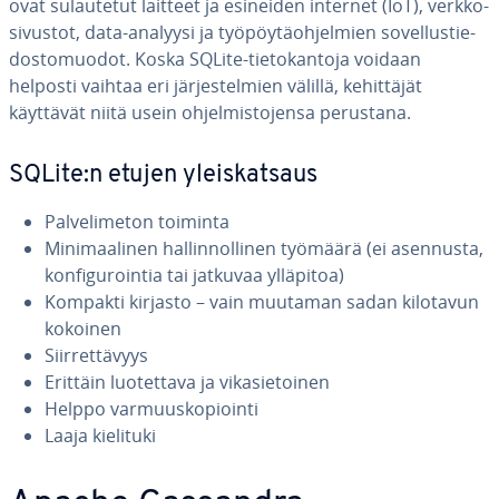
ovat su­lau­te­tut laitteet ja esineiden internet (IoT), verk­ko­
si­vus­tot, data-analyysi ja työ­pöy­tä­oh­jel­mien so­vel­lus­tie­
dos­to­muo­dot. Koska SQLite-tie­to­kan­to­ja voidaan
helposti vaihtaa eri jär­jes­tel­mien välillä, ke­hit­tä­jät
käyttävät niitä usein oh­jel­mis­to­jen­sa perustana.
SQLite:n etujen yleis­kat­saus
Pal­ve­li­me­ton toiminta
Mi­ni­maa­li­nen hal­lin­nol­li­nen työmäärä (ei asennusta,
kon­fi­gu­roin­tia tai jatkuvaa ylläpitoa)
Kompakti kirjasto – vain muutaman sadan kilotavun
kokoinen
Siir­ret­tä­vyys
Erittäin luo­tet­ta­va ja vi­ka­sie­toi­nen
Helppo var­muus­ko­pioin­ti
Laaja kielituki