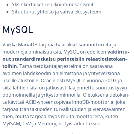
Yk­sin­ker­tai­set repli­koin­ti­me­ka­nis­mit
Si­tou­tu­nut yhteisö ja vahva eko­sys­tee­mi
MySQL
Vaikka MariaDB tarjoaa haaraksi li­sä­moot­to­rei­ta ja
moderneja omi­nai­suuk­sia, MySQL on edelleen
va­kiin­tu­
nut stan­dar­di­rat­kai­su pe­rin­tei­siin re­laa­tio­tie­to­kan­
toi­hin
. Tämä tie­to­kan­ta­jär­jes­tel­mä on saatavana
avoimen läh­de­koo­din oh­jel­mis­to­na ja yri­tys­ver­sio­na
useille alus­toil­le. Oracle osti MySQL:n vuonna 2010, ja
siitä lähtien sitä on jat­ku­vas­ti laa­jen­net­tu suo­ri­tus­ky­vyn
op­ti­moin­neil­la ja yri­tys­toi­min­noil­la. Ole­tuk­se­na tie­to­kan­
ta käyttää ACID-yh­teen­so­pi­vaa InnoDB-moottoria, joka
tarjoaa tran­sak­tioi­den tur­val­li­suu­den ja vie­ra­sa­vain­ten
tuen, mutta tarjoaa myös muita moot­to­rei­ta, kuten
MyISAM, CSV ja Memory, eri­tyis­tar­koi­tuk­siin.