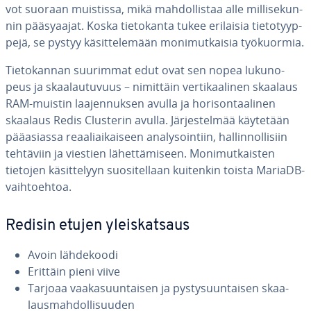
vot suoraan muistissa, mikä mah­dol­lis­taa alle mil­li­se­kun­
nin pää­sy­aa­jat. Koska tie­to­kan­ta tukee erilaisia tie­to­tyyp­
pe­jä, se pystyy kä­sit­te­le­mään mo­ni­mut­kai­sia työ­kuor­mia.
Tie­to­kan­nan suurimmat edut ovat sen nopea lu­ku­no­
peus ja skaa­lau­tu­vuus – nimittäin ver­ti­kaa­li­nen skaalaus
RAM-muistin laa­jen­nuk­sen avulla ja ho­ri­son­taa­li­nen
skaalaus Redis Clusterin avulla. Jär­jes­tel­mää käytetään
pää­asias­sa re­aa­liai­kai­seen ana­ly­soin­tiin, hal­lin­nol­li­siin
tehtäviin ja viestien lä­het­tä­mi­seen. Mo­ni­mut­kais­ten
tietojen kä­sit­te­lyyn suo­si­tel­laan kuitenkin toista MariaDB-
vaih­toeh­toa.
Redisin etujen yleis­kat­saus
Avoin läh­de­koo­di
Erittäin pieni viive
Tarjoaa vaa­ka­suun­tai­sen ja pys­ty­suun­tai­sen skaa­
laus­mah­dol­li­suu­den