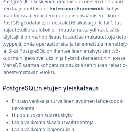
PostgreSQL:n keskeinen omi­nai­suus on sen mo­du­laa­ri­
nen laa­jen­net­ta­vuus:
Ex­ten­sions Framework
-kehys
mah­dol­lis­taa eri­lais­ten moduulien li­sää­mi­sen – kuten
PostGIS geo­da­tal­le, Ti­mesca­leDB ai­ka­sar­joil­le tai Citus
ha­jau­te­tuil­le tau­lu­koil­le – muut­ta­mat­ta ydintä. Lisäksi
käyt­tä­jil­lä on mah­dol­li­suus toteuttaa mu­kau­tet­tu­ja tie­to­
tyyp­pe­jä, omia ope­raat­to­rei­ta ja tal­len­net­tu­ja me­net­te­ly­
jä. Siksi PostgreSQL on ihan­teel­li­nen ana­lyyt­ti­siin työ­
kuor­miin, geo­so­vel­luk­siin ja hybri­dis­ke­naa­rioi­hin, joissa
MariaDB saattaa kohdata ra­joi­tuk­sia sen tiukan re­laa­tio­
lä­hes­ty­mis­ta­van vuoksi.
PostgreSQL:n etujen yleis­kat­saus
Erittäin vankka ja tur­val­li­nen avoimen läh­de­koo­din
tie­to­kan­ta
Huip­pu­luo­kan suo­ri­tus­ky­ky
Laaja valikoima skaa­laus­vaih­toeh­to­ja
Laaja valikoima laa­jen­nuk­sia