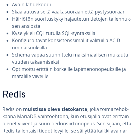
Avoin läh­de­koo­di
Skaa­lau­tu­va sekä vaa­ka­suo­raan että pys­ty­suo­raan
Häiriötön suo­ri­tus­ky­ky ha­jau­te­tun tietojen tal­len­nuk­
sen ansiosta
Ky­se­ly­kie­li CQL tutulla SQL-syn­tak­sil­la
Kon­fi­gu­roi­ta­vat kon­sis­tens­si­mal­lit va­li­tuil­la ACID-
omi­nai­suuk­sil­la
Schema-vapaa suun­nit­te­lu mak­si­maa­li­sen mu­kau­tu­
vuu­den ta­kaa­mi­sek­si
Optimoitu erittäin korkeille lä­pi­me­no­no­peuk­sil­le ja
matalille viiveille
Redis
Redis on
muistissa oleva tie­to­kan­ta
, joka toimii te­hok­
kaa­na MariaDB-vaih­toeh­to­na, kun etusi­jal­la ovat erittäin
pienet viiveet ja suuri tie­don­siir­to­no­peus. Sen sijaan, että
Redis tal­len­tai­si tiedot levyille, se säilyttää kaikki avai­nar­