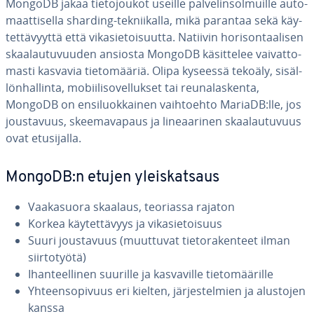
MongoDB jakaa tie­to­jou­kot useille pal­ve­lin­sol­muil­le au­to­
maat­ti­sel­la sharding-tek­nii­kal­la, mikä parantaa sekä käy­
tet­tä­vyyt­tä että vi­ka­sie­toi­suut­ta. Natiivin ho­ri­son­taa­li­sen
skaa­lau­tu­vuu­den ansiosta MongoDB kä­sit­te­lee vai­vat­to­
mas­ti kasvavia tie­to­mää­riä. Olipa kyseessä tekoäly, si­säl­
lön­hal­lin­ta, mo­bii­li­so­vel­luk­set tai reu­na­las­ken­ta,
MongoDB on en­si­luok­kai­nen vaih­toeh­to MariaDB:lle, jos
jous­ta­vuus, skee­ma­va­paus ja li­ne­aa­ri­nen skaa­lau­tu­vuus
ovat etusi­jal­la.
MongoDB:n etujen yleis­kat­saus
Vaa­ka­suo­ra skaalaus, teoriassa rajaton
Korkea käy­tet­tä­vyys ja vi­ka­sie­toi­suus
Suuri jous­ta­vuus (muuttuvat tie­to­ra­ken­teet ilman
siir­to­työ­tä)
Ihan­teel­li­nen suurille ja kas­va­vil­le tie­to­mää­ril­le
Yh­teen­so­pi­vuus eri kielten, jär­jes­tel­mien ja alustojen
kanssa