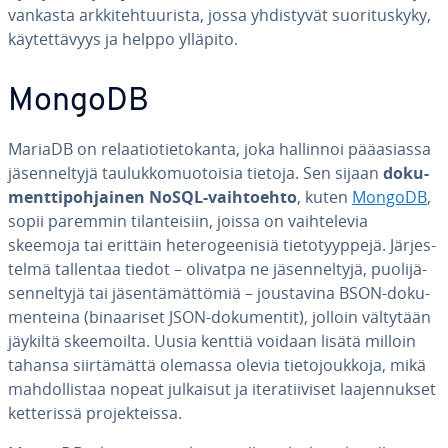
vankasta ark­ki­teh­tuu­ris­ta, jossa yh­dis­ty­vät suo­ri­tus­ky­ky,
käy­tet­tä­vyys ja helppo ylläpito.
MongoDB
MariaDB on re­laa­tio­tie­to­kan­ta, joka hallinnoi pää­asias­sa
jä­sen­nel­ty­jä tau­luk­ko­muo­toi­sia tietoja. Sen sijaan
do­ku­
ment­ti­poh­jai­nen NoSQL-vaih­toeh­to
, kuten
MongoDB
,
sopii paremmin ti­lan­tei­siin, joissa on vaih­te­le­via
skeemoja tai erittäin he­te­ro­gee­ni­siä tie­to­tyyp­pe­jä. Jär­jes­
tel­mä tallentaa tiedot – olivatpa ne jä­sen­nel­ty­jä, puo­li­jä­
sen­nel­ty­jä tai jä­sen­tä­mät­tö­miä – jous­ta­vi­na BSON-do­ku­
men­tei­na (bi­naa­ri­set JSON-do­ku­men­tit), jolloin vältytään
jäykiltä skee­moil­ta. Uusia kenttiä voidaan lisätä milloin
tahansa siir­tä­mät­tä olemassa olevia tie­to­jouk­ko­ja, mikä
mah­dol­lis­taa nopeat julkaisut ja ite­ra­tii­vi­set laa­jen­nuk­set
ket­te­ris­sä pro­jek­teis­sa.