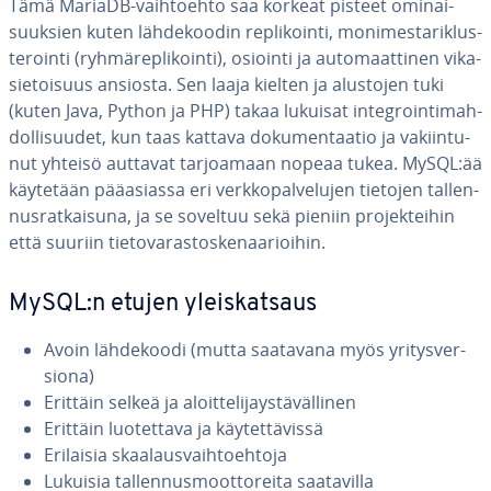
Tämä MariaDB-vaih­toeh­to saa korkeat pisteet omi­nai­
suuk­sien kuten läh­de­koo­din repli­koin­ti, mo­ni­mes­ta­riklus­
te­roin­ti (ryh­mä­repli­koin­ti), osiointi ja au­to­maat­ti­nen vi­ka­
sie­toi­suus ansiosta. Sen laaja kielten ja alustojen tuki
(kuten Java, Python ja PHP) takaa lukuisat in­tegroin­ti­mah­
dol­li­suu­det, kun taas kattava do­ku­men­taa­tio ja va­kiin­tu­
nut yhteisö auttavat tar­joa­maan nopeaa tukea. MySQL:ää
käytetään pää­asias­sa eri verk­ko­pal­ve­lu­jen tietojen tal­len­
nus­rat­kai­su­na, ja se soveltuu sekä pieniin pro­jek­tei­hin
että suuriin tie­to­va­ras­tos­ke­naa­rioi­hin.
MySQL:n etujen yleis­kat­saus
Avoin läh­de­koo­di (mutta saatavana myös yri­tys­ver­
sio­na)
Erittäin selkeä ja aloit­te­li­jays­tä­väl­li­nen
Erittäin luo­tet­ta­va ja käy­tet­tä­vis­sä
Erilaisia skaa­laus­vaih­toeh­to­ja
Lukuisia tal­len­nus­moot­to­rei­ta saa­ta­vil­la