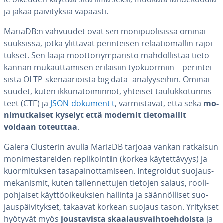
ja jakaa päi­vi­tyk­siä vapaasti.
MariaDB:n vahvuudet ovat sen mo­ni­puo­li­sis­sa omi­nai­
suuk­sis­sa, jotka ylittävät pe­rin­tei­sen re­laa­tio­mal­lin ra­joi­
tuk­set. Sen laaja moot­to­riym­pä­ris­tö mah­dol­lis­taa tie­to­
kan­nan mu­kaut­ta­mi­sen eri­lai­siin työ­kuor­miin – pe­rin­tei­
sis­tä OLTP-ske­naa­riois­ta big data -ana­lyy­sei­hin. Omi­nai­
suu­det, kuten ik­ku­na­toi­min­not, yhteiset tau­luk­ko­tun­nis­
teet (CTE) ja
JSON-do­ku­men­tit
, var­mis­ta­vat, että sekä
mo­
ni­mut­kai­set kyselyt että modernit tie­to­mal­lit
voidaan toteuttaa
.
Galera Clusterin avulla MariaDB tarjoaa vankan ratkaisun
mo­ni­mes­ta­rei­den repli­koin­tiin (korkea käy­tet­tä­vyys) ja
kuor­mi­tuk­sen ta­sa­pai­not­ta­mi­seen. In­tegroi­dut suo­jaus­
me­ka­nis­mit, kuten tal­len­net­tu­jen tietojen salaus, roo­li­
poh­jai­set käyt­tö­oi­keuk­sien hallinta ja sään­nöl­li­set suo­
jaus­päi­vi­tyk­set, takaavat korkean suojaus tason. Yritykset
hyötyvät myös
jous­ta­vis­ta skaa­laus­vaih­toeh­dois­ta
ja