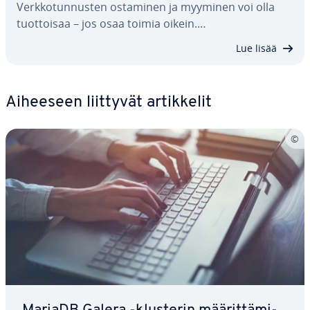
Verk­ko­tun­nus­ten ostaminen ja myyminen voi olla
tuot­toi­saa – jos osaa toimia oikein.…
Lue lisää
Aiheeseen liittyvät ar­tik­ke­lit