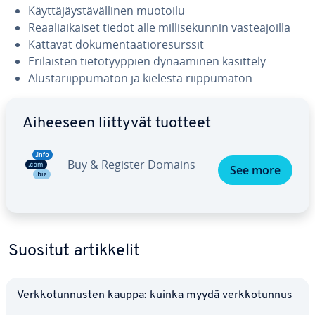
Käyt­tä­jäys­tä­väl­li­nen muotoilu
Re­aa­liai­kai­set tiedot alle mil­li­se­kun­nin vas­tea­joil­la
Kattavat do­ku­men­taa­tio­re­surs­sit
Eri­lais­ten tie­to­tyyp­pien dy­naa­mi­nen käsittely
Alus­ta­riip­pu­ma­ton ja kielestä riip­pu­ma­ton
Siirry pää­va­lik­koon
Aiheeseen liittyvät tuotteet
Buy & Register Domains
See more
Suositut ar­tik­ke­lit
Verk­ko­tun­nus­ten kauppa: kuinka myydä verk­ko­tun­nus