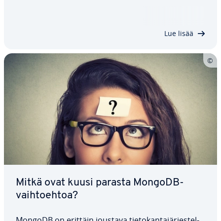
vaihe vaiheelta ja kon­fi­gu­roi­da se omien tar­pei­de­si
mukaan. Kun asennus ja asetusten kon­fi­gu­roin­ti
on valmis, mikään ei estä päi­vit­täi­siä…
Lue lisää
Mitkä ovat kuusi parasta MongoDB-
vaih­toeh­toa?
MongoDB on erittäin joustava tie­to­kan­ta­jär­jes­tel­