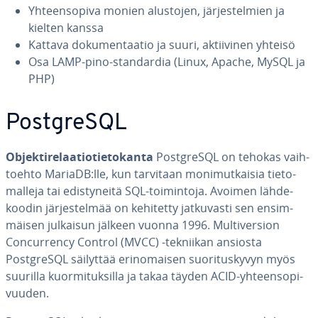
Yh­teen­so­pi­va monien alustojen, jär­jes­tel­mien ja
kielten kanssa
Kattava do­ku­men­taa­tio ja suuri, ak­tii­vi­nen yhteisö
Osa LAMP-pino-stan­dar­dia (Linux, Apache, MySQL ja
PHP)
PostgreSQL
Ob­jek­ti­re­laa­tio­tie­to­kan­ta
PostgreSQL on tehokas vaih­
toeh­to MariaDB:lle, kun tarvitaan mo­ni­mut­kai­sia tie­to­
mal­le­ja tai edis­ty­nei­tä SQL-toi­min­to­ja. Avoimen läh­de­
koo­din jär­jes­tel­mää on kehitetty jat­ku­vas­ti sen en­sim­
mäi­sen julkaisun jälkeen vuonna 1996. Mul­ti­ver­sion
Concur­rency Control (MVCC) -tekniikan ansiosta
PostgreSQL säilyttää erin­omai­sen suo­ri­tus­ky­vyn myös
suurilla kuor­mi­tuk­sil­la ja takaa täyden ACID-yh­teen­so­pi­
vuu­den.