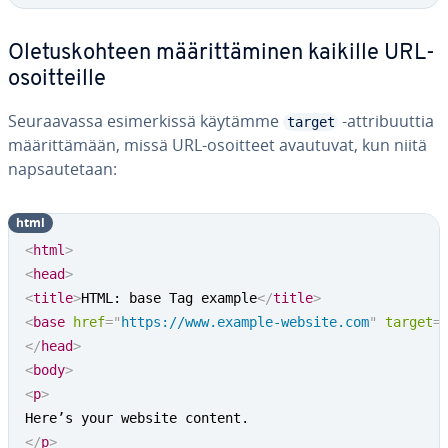
Ole­tus­koh­teen mää­rit­tä­mi­nen kaikille URL-
osoit­teil­le
Seu­raa­vas­sa esi­mer­kis­sä käytämme
-att­ri­buut­tia
target
mää­rit­tä­mään, missä URL-osoitteet avautuvat, kun niitä
nap­sau­te­taan:
html
<
html
>
<
head
>
<
title
>
HTML: base Tag example
</
title
>
<
base
href
=
"
https://www.example-website.com
"
target
=
</
head
>
<
body
>
<
p
>
</
p
>