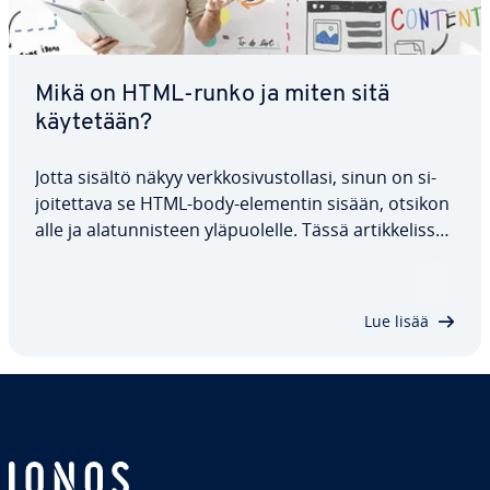
Mikä on HTML-runko ja miten sitä
käytetään?
Jotta sisältö näkyy verk­ko­si­vus­tol­la­si, sinun on si­
joi­tet­ta­va se HTML-body-elementin sisään, otsikon
alle ja ala­tun­nis­teen ylä­puo­lel­le. Tässä ar­tik­ke­lis­sa
esi­tel­lään muutamia yk­sin­ker­tai­sia esi­merk­ke­jä,
joissa se­li­te­tään HTML-body-tagin käyttö, sen
toiminta, sen tukemat…
Lue lisää