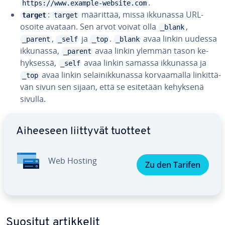
.
https://www.example-website.com
:
määrittää, missä ikkunassa URL-
target
target
osoite avataan. Sen arvot voivat olla
,
_blank
,
ja
.
avaa linkin uudessa
_parent
_self
_top
_blank
ikkunassa,
avaa linkin ylemmän tason ke­
_parent
hyk­ses­sä,
avaa linkin samassa ikkunassa ja
_self
avaa linkin se­lai­nik­ku­nas­sa kor­vaa­mal­la lin­kit­tä­
_top
vän sivun sen sijaan, että se esitetään kehyksenä
sivulla.
Siirry pää­va­lik­koon
Aiheeseen liittyvät tuotteet
Web Hosting
Zu den Tarifen
Suositut ar­tik­ke­lit