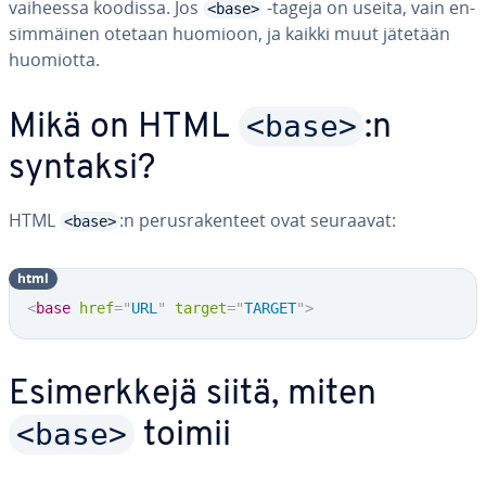
vaiheessa koodissa. Jos
-tageja on useita, vain en­
<base>
sim­mäi­nen otetaan huomioon, ja kaikki muut jätetään
huomiotta.
<base>
Mikä on HTML
:n
syntaksi?
HTML
:n pe­rus­ra­ken­teet ovat seuraavat:
<base>
html
<
base
href
=
"
URL
"
target
=
"
TARGET
"
>
Esi­merk­ke­jä siitä, miten
<base>
toimii