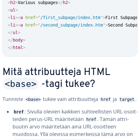
<
h2
>
Various subpages
</
h2
>
<
ul
>
<
li
>
<
a
href
=
"
/first_subpage/index.htm
"
>
First Subpage
<
li
>
<
a
href
=
"
/second_subpage/index.htm
"
>
Second Subpa
</
ul
>
</
body
>
</
html
>
Mitä att­ri­buut­te­ja HTML
<base>
-tagi tukee?
Tunniste
tukee vain att­ri­buut­te­ja
ja
.
<base>
href
target
: Sivulla olevien kaikkien suh­teel­lis­ten URL-osoit­
href
tei­den perus-URL mää­ri­te­tään
. Tämän att­ri­
href
buu­tin arvo mää­ri­te­tään aina URL-osoitteen
muodossa. Yllä olevissa esi­mer­keis­sä tämä arvo on