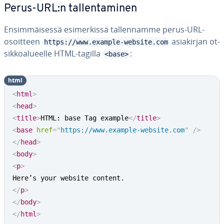
Perus-URL:n tal­len­ta­mi­nen
En­sim­mäi­ses­sä esi­mer­kis­sä tal­len­nam­me perus-URL-
osoitteen
asia­kir­jan ot­
https://www.example-website.com
sik­koa­lu­eel­le HTML-tagilla
:
<base>
html
<
html
>
<
head
>
<
title
>
HTML: base Tag example
</
title
>
<
base
href
=
"
https://www.example-website.com
"
/>
</
head
>
<
body
>
<
p
>
</
p
>
</
body
>
</
html
>