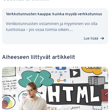
Verk­ko­tun­nus­ten kauppa: kuinka myydä verk­ko­tun­nus
Verk­ko­tun­nus­ten ostaminen ja myyminen voi olla
tuot­toi­saa – jos osaa toimia oikein.…
Lue lisää
Aiheeseen liittyvät ar­tik­ke­lit