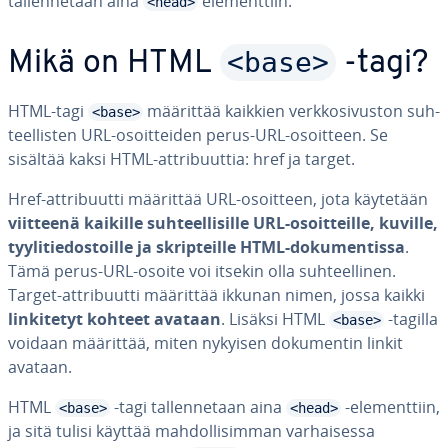
tal­len­ne­taan aina
ele­ment­tiin.
<head>
<base>
Mikä on HTML
-tagi?
HTML-tagi
määrittää kaikkien verk­ko­si­vus­ton suh­
<base>
teel­lis­ten URL-osoit­tei­den perus-URL-osoitteen. Se
sisältää kaksi HTML-att­ri­buut­tia: href ja target.
Href-att­ri­buut­ti määrittää URL-osoitteen, jota käytetään
viitteenä kaikille suh­teel­li­sil­le URL-osoit­teil­le, kuville,
tyy­li­tie­dos­toil­le ja sk­rip­teil­le HTML-do­ku­men­tis­sa
.
Tämä perus-URL-osoite voi itsekin olla suh­teel­li­nen.
Target-att­ri­buut­ti määrittää ikkunan nimen, jossa kaikki
lin­ki­te­tyt kohteet avataan
. Lisäksi HTML
-tagilla
<base>
voidaan määrittää, miten nykyisen do­ku­men­tin linkit
avataan.
HTML
-tagi tal­len­ne­taan aina
-ele­ment­tiin,
<base>
<head>
ja sitä tulisi käyttää mah­dol­li­sim­man var­hai­ses­sa