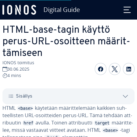
Digital Guide
Siirry sisältöön
HTML-base-tagin käyttö
perus-URL-osoitteen mää­rit­
tä­mi­seen
IONOS toimitus
Jaa Face­boo
Jaa Twit
Ja
30.06.2025
4 mins
Sisällys
HTML
käytetään mää­rit­te­le­mään kaikkien suh­
<base>
teel­lis­ten URL-osoit­tei­den perus-URL. Tämä tehdään att­
ri­buu­tin
avulla. Toinen att­ri­buut­ti
mää­rit­te­
href
target
lee, missä vastaavat viitteet avataan. HTML
-tagi
<base>