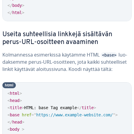
</
body
>
</
html
>
Useita suh­teel­li­sia linkkejä si­säl­tä­vän
perus-URL-osoitteen avaaminen
Kol­man­nes­sa esi­mer­kis­sä käytämme HTML
luo­
<base>
dak­sem­me perus-URL-osoitteen, jota kaikki suh­teel­li­set
linkit käyttävät aloi­tus­si­vu­na. Koodi näyttää tältä:
html
<
html
>
<
head
>
<
title
>
HTML: base Tag example
</
title
>
<
base
href
=
"
https://www.example-website.com/
"
>
</
head
>
<
body
>