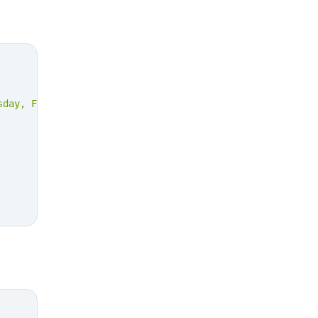
sday, Friday, Saturday"
;