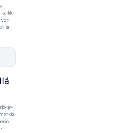
oa
 kaikki
 arvon,
ril­la
­lä
­ki­jo­
merk­ki­
jo­no
e