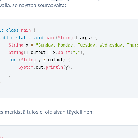
valla, se näyttää seu­raa­val­ta:
ic
class
Main
{
public
static
void
main
(
String
[
]
 args
)
{
String
 x 
=
"Sunday, Monday, Tuesday, Wednesday, Thur
String
[
]
 output 
=
 x
.
split
(
","
)
;
for
(
String
 y 
:
 output
)
{
System
.
out
.
println
(
y
)
;
}
}
i­mer­kis­sä tulos ei ole aivan täy­del­li­nen:
ay