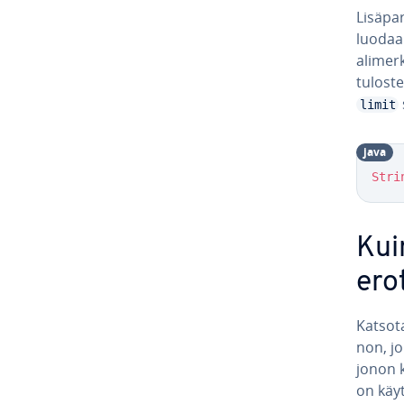
Li­sä­pa­
luodaan.
ali­merk
tu­los­t
limit
java
Stri
Kui
erot
Kat­so­
non, jo
jo­non k
on käy