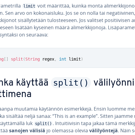
ra­met­ril­la
voit määrittää, kuinka monta ali­merk­ki­jo­n
limit
 Sen arvo on ko­ko­nais­lu­ku. Jos se on nolla tai ne­ga­tii­vi­nen,
­ki­jo­not si­säl­ly­te­tään tu­los­tee­seen. Jos valitset po­si­tii­vi­sen
ee­seen lisätään kyseinen määrä ali­merk­ki­jo­no­ja. Li­sä­pa­ra­met­
syntaksi on seuraava:
ng
[
]
split
(
String
 regex
,
int
 limit
)
split()
nka käyttää
vä­li­lyön­nil
­ti­me­na
taan­pa muutamia käytännön esi­merk­ke­jä. Ensin luomme merk
ka sisältää neljä sanaa: “This is an example”. Sitten jaamme 
äyt­tä­mäl­lä luk
. In­tui­tii­vi­sin tapa jakaa tämä merk­ki­
split()
ttää
sanojen välisiä
jo olemassa olevia
vä­li­lyön­te­jä
. Näin s