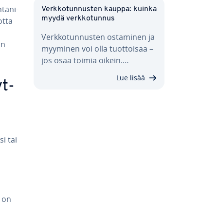
tä­ni­
Verk­ko­tun­nus­ten kauppa: kuinka
myydä verk­ko­tun­nus
otta
Verk­ko­tun­nus­ten ostaminen ja
on
myyminen voi olla tuot­toi­saa –
jos osaa toimia oikein.…
Lue lisää
yt­
si tai
i on