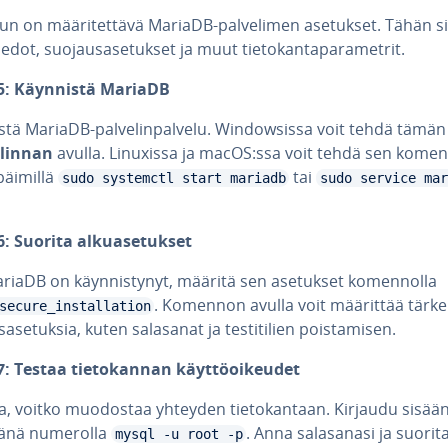
un on mää­ri­tet­tä­vä MariaDB-pal­ve­li­men asetukset. Tähän s
ie­dot, suo­jaus­a­se­tuk­set ja muut tie­to­kan­ta­pa­ra­met­rit.
5: Käynnistä MariaDB
tä MariaDB-pal­ve­lin­pal­ve­lu. Win­dow­sis­sa voit tehdä tämä
­lin­nan
avulla. Linuxissa ja macOS:ssa voit tehdä sen ko­men­to­
äi­mil­lä
tai
sudo systemctl start mariadb
sudo service mar
: Suorita al­kua­se­tuk­set
iaDB on käyn­nis­ty­nyt, määritä sen asetukset ko­men­nol­la
. Komennon avulla voit määrittää tärke
secure_installation
­a­se­tuk­sia, kuten salasanat ja tes­ti­ti­lien pois­ta­mi­sen.
: Testaa tie­to­kan­nan käyt­tö­oi­keu­det
a, voitko muodostaa yhteyden tie­to­kan­taan. Kirjaudu sisää
­jä­nä numerolla
. Anna sa­la­sa­na­si ja suorit
mysql -u root -p