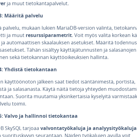
ver
ja muut tie­to­kan­ta­pal­ve­lut.
3: Määritä palvelu
 palvelu, mukaan lukien MariaDB-version valinta, tie­to­kan­n
et­ti ja muut
re­surs­si­pa­ra­met­rit
. Voit myös valita korkean käy
 ja au­to­maat­ti­sen skaa­lauk­sen asetukset. Määritä todennus
­a­se­tuk­set. Tähän sisältyy käyt­tä­jä­tun­nus­ten ja sa­la­sa­no­j
i­nen sekä tie­to­kan­nan käyt­tö­oi­keuk­sien hallinta.
: Yhdistä tie­to­kan­taan
n käyt­töö­no­ton jälkeen saat tiedot isän­tä­ni­mes­tä, portista, 
es­tä ja sa­la­sa­nas­ta. Käytä näitä tietoja yhteyden muo­dos­ta­m
an­taan. Suorita muutamia yk­sin­ker­tai­sia kyselyitä var­mis­taak­
lvelu toimii.
: Valvo ja hallinnoi tie­to­kan­taa
B SkySQL tarjoaa
val­von­ta­työ­ka­lu­ja ja ana­lyy­si­työ­ka­lu­ja
 suo­ri­tus­ky­vyn seu­ran­taan. Näiden työ­ka­lu­jen avulla voit