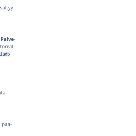
isältyy
n
Pal­ve­
ri­vil­
iadb
itä
n pää­
a