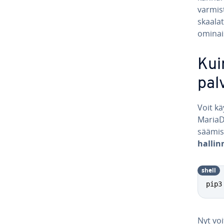
varmista
skaalata
omi­nai
Kui
pal­
Voit kä
MariaDB-
sää­mi­s
hal­lin
shell
pip3
Nyt vo