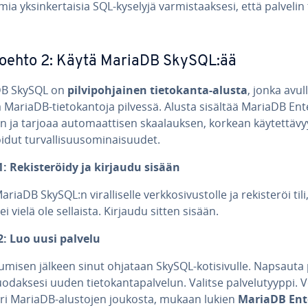
a yk­sin­ker­tai­sia SQL-kyselyjä var­mis­taak­se­si, että palvelin
toeh­to 2: Käytä MariaDB SkySQL:ää
DB SkySQL on
pil­vi­poh­jai­nen tie­to­kan­ta-alusta
, jonka avul
 MariaDB-tie­to­kan­to­ja pilvessä. Alusta sisältää MariaDB En­t
n ja tarjoaa au­to­maat­ti­sen skaa­lauk­sen, korkean käy­tet­tä­vy
i­dut tur­val­li­suuso­mi­nai­suu­det.
: Re­kis­te­röi­dy ja kirjaudu sisään
ariaDB SkySQL:n vi­ral­li­sel­le verk­ko­si­vus­tol­le ja re­kis­te­röi tili
 ei vielä ole sellaista. Kirjaudu sitten sisään.
2: Luo uusi palvelu
­tu­mi­sen jälkeen sinut ohjataan SkySQL-ko­ti­si­vul­le. Napsauta p
uo­dak­se­si uuden tie­to­kan­ta­pal­ve­lun. Valitse pal­ve­lu­tyyp­pi. 
 eri MariaDB-alustojen joukosta, mukaan lukien
MariaDB En­t