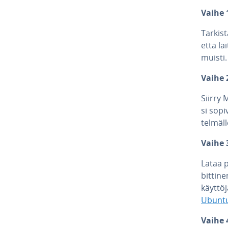
Vaihe 1
Tarkist
että lai
muisti.
Vaihe 
Siirry Ma
si sopi
tel­mäl
Vaihe 
Lataa pa
bittine
käyt­tö­
Ubuntu
Vaihe 4