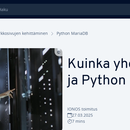
ku
k­ko­si­vu­jen ke­hit­tä­mi­nen
Python MariaDB
Kuinka yh
ja Python
IONOS toimitus
27.03.2025
7 mins