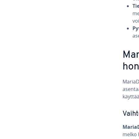
Tie
men
vo
Py
as
Mar
ho­ni
MariaDB
asentaa 
käyttää
Vaih­t
Maria
melko h