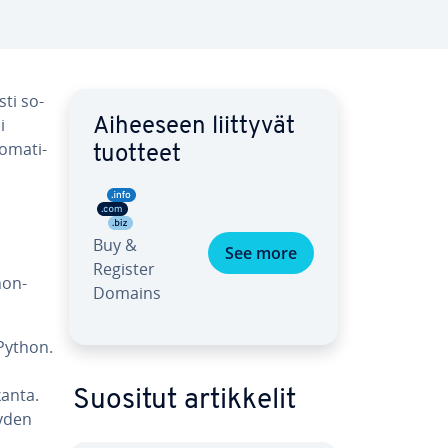
­ti so­
i
Aiheeseen liittyvät
o­ma­ti­
tuotteet
Buy &
See more
Register
hon-
Domains
a Python.
an­ta.
Suositut ar­tik­ke­lit
eyden