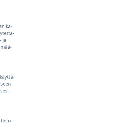
an ka­
­tet­tä­
- ja
en mää­
käyt­tä­
i­seen
se­si,
tie­to­