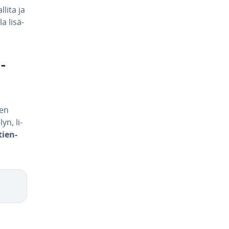
llita ja
a li­sä­
-
een
yn, li­
tien­