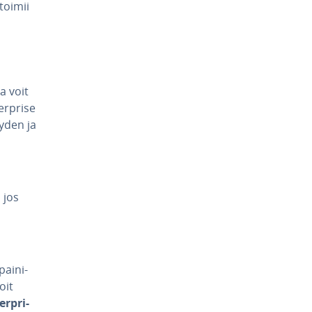
 toimii
la voit
erpri­se
y­den ja
, jos
ai­ni­
Voit
erpri­