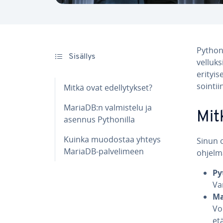
Python
Sisällys
vel­luk
erityise
soin­tii
Mitkä ovat edel­ly­tyk­set?
MariaDB:n val­mis­te­lu ja
Mitk
asennus Pyt­ho­nil­la
Kuinka muodostaa yhteys
Sinun o
MariaDB-pal­ve­li­meen
ohjelm
Py
Va
Ma
Vo
etä