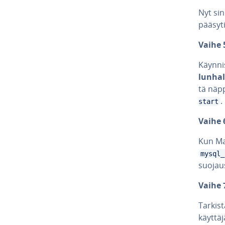
Nyt sin
pää­sy­t
Vaihe 
Käynnis
lun­hal
tä näp­p
.
start
Vaihe 6
Kun Mar
mysql_
suo­jaus
Vaihe 7
Tarkist
käyt­tä