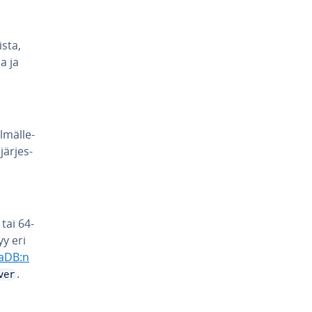
ista,
la ja
l­mäl­le­
är­jes­
n tai 64-
yy eri
aDB:n
.
ver