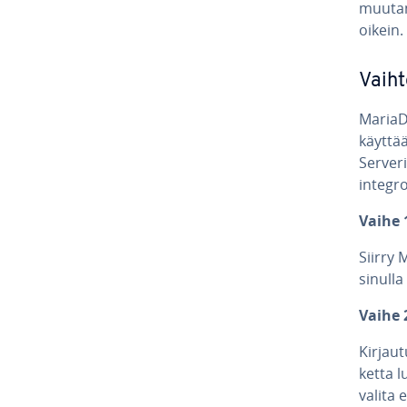
muutami
oikein.
Vaih­
Maria
käyttää
Serveri
in­tegro
Vaihe 1
Siirry M
sinulla
Vaihe 
Kir­jau
ket­ta l
valita