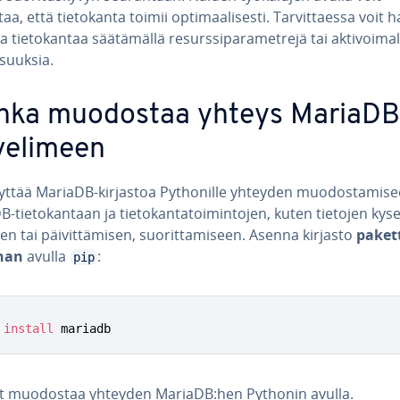
a, että tie­to­kan­ta toimii op­ti­maa­li­ses­ti. Tar­vit­taes­sa voit ha
 tie­to­kan­taa sää­tä­mäl­lä re­surs­si­pa­ra­met­re­jä tai ak­ti­voi­mal­l
­suuk­sia.
nka muodostaa yhteys MariaDB
ve­li­meen
yttää MariaDB-kirjastoa Pyt­ho­nil­le yhteyden muo­dos­ta­mi­s
tie­to­kan­taan ja tie­to­kan­ta­toi­min­to­jen, kuten tietojen kysel
en tai päi­vit­tä­mi­sen, suo­rit­ta­mi­seen. Asenna kirjasto
pa­ket­
­nan
avulla
:
pip
 
install
 mariadb
it muodostaa yhteyden MariaDB:hen Pythonin avulla.