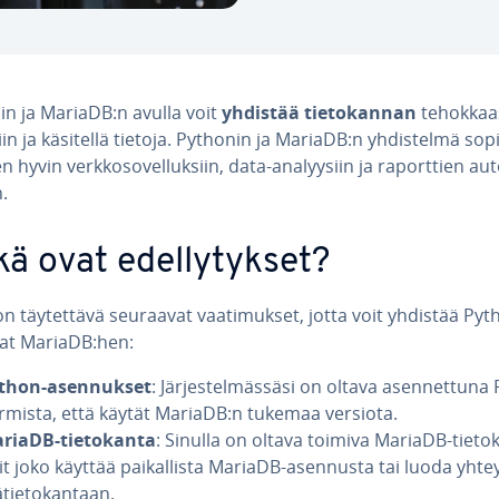
in ja MariaDB:n avulla voit
yhdistää tie­to­kan­nan
te­hok­kaas
­siin ja käsitellä tietoja. Pythonin ja MariaDB:n yh­dis­tel­mä sopi
n hyvin verk­ko­so­vel­luk­siin, data-ana­lyy­siin ja ra­port­tien au­t
n.
ä ovat edel­ly­tyk­set?
n täy­tet­tä­vä seuraavat vaa­ti­muk­set, jotta voit yhdistää Pyt
at MariaDB:hen:
thon-asen­nuk­set
: Jär­jes­tel­mäs­sä­si on oltava asen­net­tu­n
rmista, että käytät MariaDB:n tukemaa versiota.
riaDB-tie­to­kan­ta
: Sinulla on oltava toimiva MariaDB-tie­to­k
it joko käyttää pai­kal­lis­ta MariaDB-asennusta tai luoda yht
­tie­to­kan­taan.