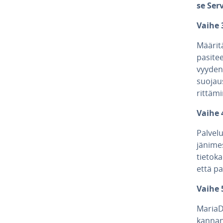
se Ser
Vaihe 
Määritä
pa­si­te
vyy­den
suo­jaus
rit­tä­m
Vaihe 4
Palvelu
jä­ni­m
tie­to­k
että pa
Vaihe 5
MariaD
kan­nan