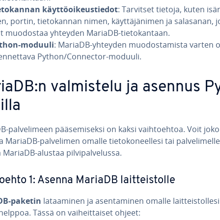
­to­kan­nan käyt­tö­oi­keus­tie­dot
: Tarvitset tietoja, kuten isän­
, portin, tie­to­kan­nan nimen, käyt­tä­jä­ni­men ja salasanan, j
it muodostaa yhteyden MariaDB-tie­to­kan­taan.
thon-moduuli
: MariaDB-yhteyden muo­dos­ta­mis­ta varten 
en­net­ta­va Python/Connector-moduuli.
iaDB:n val­mis­te­lu ja asennus P
l­la
-pal­ve­li­meen pää­se­mi­sek­si on kaksi vaih­toeh­toa. Voit joko
MariaDB-pal­ve­li­men omalle tie­to­ko­neel­le­si tai pal­ve­li­mel­le­
 MariaDB-alustaa pil­vi­pal­ve­lus­sa.
oeh­to 1: Asenna MariaDB lait­teis­tol­le
DB-paketin
la­taa­mi­nen ja asen­ta­mi­nen omalle lait­teis­tol­le­s
elppoa. Tässä on vai­heit­tai­set ohjeet: