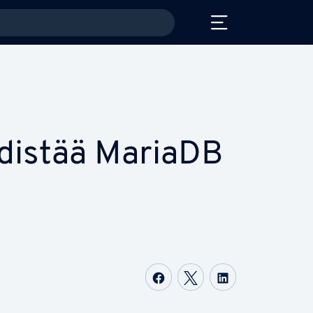
distää MariaDB
Jaa Face­boo­kis­sa
Jaa Twit­te­ris­sä
Jaa Lin­ke­dI­n