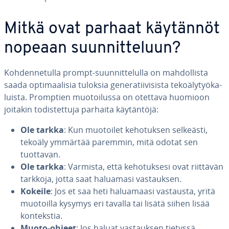
Mitkä ovat parhaat käytännöt
nopeaan suun­nit­te­luun?
Koh­den­ne­tul­la prompt-suun­nit­te­lul­la on mah­dol­lis­ta
saada op­ti­maa­li­sia tuloksia ge­ne­ra­tii­vi­sis­ta te­ko­ä­ly­työ­ka­
luis­ta. Promptien muo­toi­lus­sa on otettava huomioon
joitakin to­dis­tet­tu­ja parhaita käy­tän­tö­jä:
Ole tarkka
: Kun muotoilet ke­ho­tuk­sen selkeästi,
tekoäly ymmärtää paremmin, mitä odotat sen
tuottavan.
Ole tarkka
: Varmista, että ke­ho­tuk­se­si ovat riittävän
tarkkoja, jotta saat haluamasi vas­tauk­sen.
Kokeile
: Jos et saa heti ha­lua­maa­si vastausta, yritä
muotoilla kysymys eri tavalla tai lisätä siihen lisää
kon­teks­tia.
Muoto-ohjeet
: Jos haluat vas­tauk­sen tietyssä