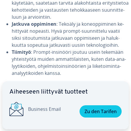
käytetään, saatetaan tarvita ala­koh­tais­ta eri­tyis­tie­toa
ke­hot­tei­den ja vas­taus­ten te­hok­kaa­seen suun­nit­te­
luun ja ar­vioin­tiin.
Jatkuva oppiminen
: Tekoäly ja ko­neop­pi­mi­nen ke­
hit­ty­vät nopeasti. Hyvä prompt-suun­nit­te­lu vaatii
siksi si­tou­tu­mis­ta jatkuvaan op­pi­mi­seen ja ha­luk­
kuut­ta sopeutua jat­ku­vas­ti uusiin tek­no­lo­gioi­hin.
Tiimityö
: Prompt-insinööri joutuu usein tekemään
yh­teis­työ­tä muiden am­mat­ti­lais­ten, kuten data-ana­
lyy­ti­koi­den, oh­jel­mis­toin­si­nöö­rien ja lii­ke­toi­min­ta-
ana­lyy­ti­koi­den kanssa.
Siirry pää­va­lik­koon
Aiheeseen liittyvät tuotteet
Business Email
Zu den Tarifen