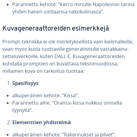
Pa­ran­net­tu kehote: “Kerro minulle Na­po­leo­nin tarina
yhden hänen so­ti­laan­sa nä­kö­kul­mas­ta”.
Ku­va­ge­ne­raat­to­rei­den esi­merk­ke­jä
Prompt-tekniikka ei ole mer­ki­tyk­sel­lis­tä vain kie­li­mal­leil­le,
vaan myös kuvia tuot­ta­vil­le ge­ne­ra­tii­vi­sil­le vas­tak­kai­na­
set­te­lu­ver­koil­le, kuten DALL-E. Ku­va­ge­ne­raat­to­rei­den
kohdalla promptien on kuvattava teks­ti­muo­dos­sa,
millainen kuva on tarkoitus tuottaa:
Spe­si­fi­syys
al­ku­pe­räi­nen kehote: ”Kissa”.
Pa­ran­net­tu aihe: ”Oranssi kissa nukkuu sinisellä
tyynyllä”.
Ele­ment­tien yh­dis­tel­mä
al­ku­pe­räi­nen kehote: ”Ra­ken­nuk­set ja pilvet”.