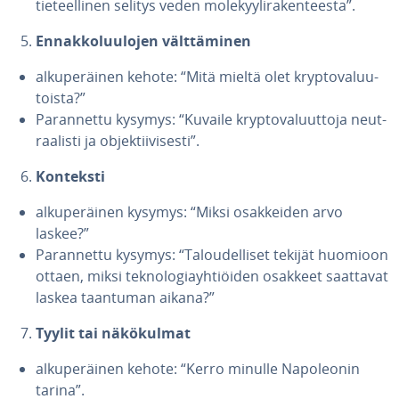
tie­teel­li­nen selitys veden mo­le­kyy­li­ra­ken­tees­ta”.
En­nak­ko­luu­lo­jen vält­tä­mi­nen
al­ku­pe­räi­nen kehote: “Mitä mieltä olet kryp­to­va­luu­
tois­ta?”
Pa­ran­net­tu kysymys: “Kuvaile kryp­to­va­luut­to­ja neut­
raa­lis­ti ja ob­jek­tii­vi­ses­ti”.
Konteksti
al­ku­pe­räi­nen kysymys: “Miksi osak­kei­den arvo
laskee?”
Pa­ran­net­tu kysymys: “Ta­lou­del­li­set tekijät huomioon
ottaen, miksi tek­no­lo­giayh­tiöi­den osakkeet saattavat
laskea taantuman aikana?”
Tyylit tai nä­kö­kul­mat
al­ku­pe­räi­nen kehote: “Kerro minulle Na­po­leo­nin
tarina”.