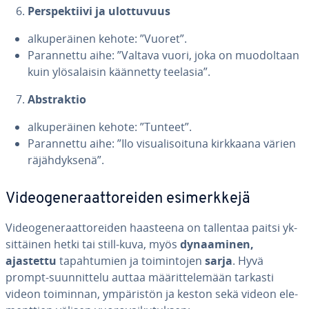
Pers­pek­tii­vi ja ulot­tu­vuus
al­ku­pe­räi­nen kehote: ”Vuoret”.
Pa­ran­net­tu aihe: ”Valtava vuori, joka on muo­dol­taan
kuin ylö­sa­lai­sin käännetty teelasia”.
Ab­strak­tio
al­ku­pe­räi­nen kehote: ”Tunteet”.
Pa­ran­net­tu aihe: ”Ilo vi­sua­li­soi­tu­na kirkkaana värien
rä­jäh­dyk­se­nä”.
Vi­deo­ge­ne­raat­to­rei­den esi­merk­ke­jä
Vi­deo­ge­ne­raat­to­rei­den haasteena on tallentaa paitsi yk­
sit­täi­nen hetki tai still-kuva, myös
dy­naa­mi­nen,
ajastettu
ta­pah­tu­mien ja toi­min­to­jen
sarja
. Hyvä
prompt-suun­nit­te­lu auttaa mää­rit­te­le­mään tarkasti
videon toiminnan, ym­pä­ris­tön ja keston sekä videon ele­