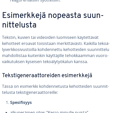
reagoi eri­lai­siin syöt­tei­siin.
Esi­merk­ke­jä nopeasta suun­
nit­te­lus­ta
Tekstin, kuvien tai videoiden luomiseen käy­tet­tä­vät
kehotteet eroavat toi­sis­taan mer­kit­tä­väs­ti. Kaikilla te­ko­ä­
ly­verk­ko­si­vus­toil­la koh­den­net­tu ke­hot­tei­den suun­nit­te­lu
mah­dol­lis­taa kuitenkin käyt­tä­jil­le te­hok­kaam­man vuo­ro­
vai­ku­tuk­sen kyseisen te­ko­ä­ly­työ­ka­lun kanssa.
Teks­ti­ge­ne­raat­to­rei­den esi­merk­ke­jä
Tässä on esimerkki koh­den­ne­tus­ta ke­hot­tei­den suun­nit­
te­lus­ta teks­ti­ge­ne­raat­to­reil­le:
Spe­si­fi­syys
al­ku­pe­räi­nen ohje: “Kerro minulle puista”.