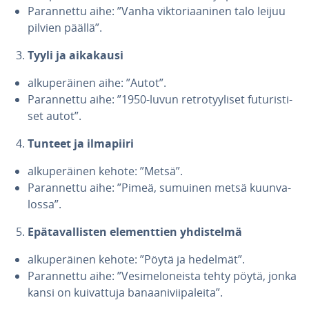
Pa­ran­net­tu aihe: ”Vanha vik­to­ri­aa­ni­nen talo leijuu
pilvien päällä”.
Tyyli ja aikakausi
al­ku­pe­räi­nen aihe: ”Autot”.
Pa­ran­net­tu aihe: ”1950-luvun ret­ro­tyy­li­set fu­tu­ris­ti­
set autot”.
Tunteet ja ilmapiiri
al­ku­pe­räi­nen kehote: ”Metsä”.
Pa­ran­net­tu aihe: ”Pimeä, sumuinen metsä kuun­va­
los­sa”.
Epä­ta­val­lis­ten ele­ment­tien yh­dis­tel­mä
al­ku­pe­räi­nen kehote: ”Pöytä ja hedelmät”.
Pa­ran­net­tu aihe: ”Ve­si­me­lo­neis­ta tehty pöytä, jonka
kansi on kui­vat­tu­ja ba­naa­ni­vii­pa­lei­ta”.