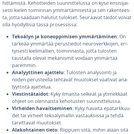
hit­tä­mis­tä. Ke­hot­tei­den suun­nit­te­lus­sa on kyse en­si­si­jai­
ses­ti kielen toiminnan ym­mär­tä­mi­ses­tä ja sen ra­ken­tees­
ta, jotta saadaan halutut tulokset. Seuraavat taidot voivat
olla hyö­dyl­li­siä tässä pro­ses­sis­sa:
Tekoälyn ja ko­neop­pi­mi­sen ym­mär­tä­mi­nen
: On
tärkeää ymmärtää pe­rus­tie­dot neu­ro­verk­ko­jen, eri­
tyi­ses­ti kie­li­mal­lien, toi­min­nas­ta, jotta tulosten
taustalla olevat me­ka­nis­mit voidaan ymmärtää
paremmin.
Ana­lyyt­ti­nen ajattelu
: Tulosten ana­ly­soin­ti ja
niiden pe­rus­teel­la tehtävät muutokset vaativat ana­
lyyt­tis­tä ajattelua.
Vies­tin­tä­tai­dot
: Kyky ilmaista selkeät ja yti­mek­käät
ohjeet on olen­nais­ta ke­ho­tus­ten suun­nit­te­lus­sa.
Virheiden ha­vait­se­mi­nen
: Kyky havaita epä­tark­kuu­
det tai virheet te­ko­ä­ly­mal­lin vas­tauk­sis­sa ja tehdä
tar­vit­ta­vat muutokset.
Ala­koh­tai­nen tieto
: Riippuen siitä, mihin alaan sitä