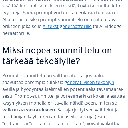
sisältää luon­nol­li­sen kielen tekstiä, kuvia tai muita tie­to­
tyyp­pe­jä. Sama prompt voi tuottaa erilaisia tuloksia eri
AI-alus­toil­la. Siksi prompt-suun­nit­te­lu on rää­tä­löi­tä­vä
erikseen jo­kai­sel­le
AI-teks­ti­ge­ne­raat­to­ril­le
tai AI-vi­deo­ge­
ne­raat­to­ril­le.
Miksi nopea suun­nit­te­lu on
tärkeää te­ko­ä­lyl­le?
Prompt-suun­nit­te­lu on vält­tä­mä­tön­tä, jos haluat
saavuttaa parempia tuloksia
ge­ne­ra­tii­vi­sen tekoälyn
avulla ja hyödyntää kie­li­mal­lien po­ten­ti­aa­lia täy­si­mää­räi­
ses­ti. Prompt-suun­nit­te­li­ja voi esi­mer­kik­si kokeilla esittää
ky­sy­myk­sen monella eri tavalla näh­däk­seen, miten se
vaikuttaa vas­tauk­seen
. Sa­na­jär­jes­tyk­sen vaihtelut ja
mo­di­fioi­jan käyttö kerran tai useita kertoja (esim.
”erittäin” tai ”erittäin, erittäin, erittäin”) voivat vaikuttaa