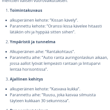
ment­tien välisen vuo­ro­vai­ku­tuk­sen:
Toi­min­ta­ku­vaus
al­ku­pe­räi­nen kehote: ”Kissan kävely”.
Pa­ran­net­tu kehote: ”Oranssi kissa kävelee hitaasti
lätäkön ohi ja hyppää sitten siihen”.
Ympäristö ja tunnelma
Al­ku­pe­räi­nen aihe: “Ran­ta­koh­taus”.
Pa­ran­net­tu aihe: ”Autio ranta au­rin­gon­las­kun aikaan,
jossa aallot lyövät lempeästi rantaan ja lin­tu­par­vi
lentää ho­ri­son­tis­sa”.
Ajallinen kehitys
al­ku­pe­räi­nen kehote: ”Kasvava kukka”.
Pa­ran­net­tu aihe: ”Ruusu, joka kasvaa silmuista
täyteen kukkaan 30 se­kun­nis­sa”.