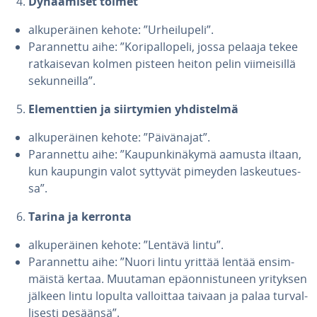
Dy­naa­mi­set toimet
al­ku­pe­räi­nen kehote: ”Ur­hei­lu­pe­li”.
Pa­ran­net­tu aihe: ”Ko­ri­pal­lo­pe­li, jossa pelaaja tekee
rat­kai­se­van kolmen pisteen heiton pelin vii­mei­sil­lä
se­kun­neil­la”.
Ele­ment­tien ja siir­ty­mien yh­dis­tel­mä
al­ku­pe­räi­nen kehote: ”Päi­vä­na­jat”.
Pa­ran­net­tu aihe: ”Kau­pun­ki­nä­ky­mä aamusta iltaan,
kun kaupungin valot syttyvät pimeyden las­keu­tues­
sa”.
Tarina ja kerronta
al­ku­pe­räi­nen kehote: ”Lentävä lintu”.
Pa­ran­net­tu aihe: ”Nuori lintu yrittää lentää en­sim­
mäis­tä kertaa. Muutaman epä­on­nis­tu­neen yrityksen
jälkeen lintu lopulta val­loit­taa taivaan ja palaa tur­val­
li­ses­ti pesäänsä”.