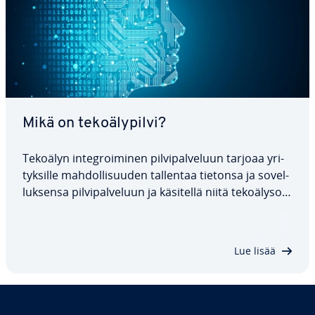
Mikä on te­ko­ä­ly­pil­vi?
Tekoälyn in­tegroi­mi­nen pil­vi­pal­ve­luun tarjoaa yri­
tyk­sil­le mah­dol­li­suu­den tallentaa tietonsa ja so­vel­
luk­sen­sa pil­vi­pal­ve­luun ja käsitellä niitä te­ko­ä­ly­so­
vel­lus­ten avulla. Tässä ar­tik­ke­lis­sa tar­kas­te­lem­me
tarkemmin, mitä termi "te­ko­ä­ly­pil­vi" tar­koit­taa ja
mitä mah­dol­li­suuk­sia…
Lue lisää