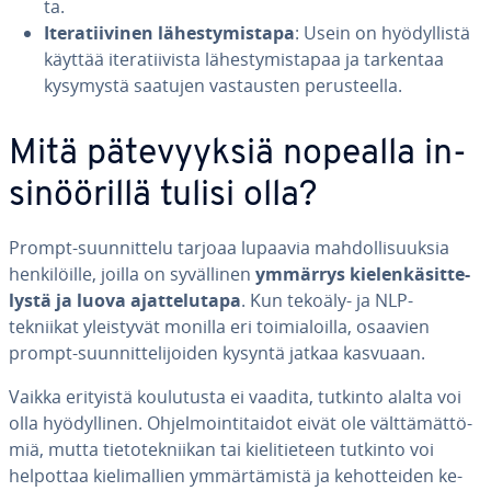
ta.
Ite­ra­tii­vi­nen lä­hes­ty­mis­ta­pa
: Usein on hyö­dyl­lis­tä
käyttää ite­ra­tii­vis­ta lä­hes­ty­mis­ta­paa ja tarkentaa
kysymystä saatujen vas­taus­ten pe­rus­teel­la.
Mitä pä­te­vyyk­siä nopealla in­
si­nöö­ril­lä tulisi olla?
Prompt-suun­nit­te­lu tarjoaa lupaavia mah­dol­li­suuk­sia
hen­ki­löil­le, joilla on sy­väl­li­nen
ymmärrys kie­len­kä­sit­te­
lys­tä ja luova ajat­te­lu­ta­pa
. Kun tekoäly- ja NLP-
tekniikat yleis­ty­vät monilla eri toi­mia­loil­la, osaavien
prompt-suun­nit­te­li­joi­den kysyntä jatkaa kasvuaan.
Vaikka erityistä kou­lu­tus­ta ei vaadita, tutkinto alalta voi
olla hyö­dyl­li­nen. Oh­jel­moin­ti­tai­dot eivät ole vält­tä­mät­tö­
miä, mutta tie­to­tek­nii­kan tai kie­li­tie­teen tutkinto voi
helpottaa kie­li­mal­lien ym­mär­tä­mis­tä ja ke­hot­tei­den ke­