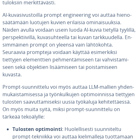
tuloksiin mer­kit­tä­väs­ti.
AI-ku­va­si­vus­toil­la prompt en­gi­nee­ring voi auttaa hie­no­
sää­tä­mään luotujen kuvien erilaisia omi­nai­suuk­sia.
Näiden avulla voidaan usein luoda AI-kuvia tietyllä tyylillä,
pers­pek­tii­vil­lä, ku­va­suh­teel­la tai kuvan tark­kuu­del­la. En­
sim­mäi­nen prompt on yleensä vain läh­tö­koh­ta.
Seuraavia prompteja voidaan käyttää esi­mer­kik­si
tiettyjen ele­ment­tien peh­men­tä­mi­seen tai vah­vis­ta­mi­
seen sekä objektien li­sää­mi­seen tai pois­ta­mi­seen
kuvasta.
Prompt-suun­nit­te­lu voi myös auttaa LLM-mallien yh­den­
mu­kais­ta­mi­ses­sa ja työn­kul­ku­jen op­ti­moin­nis­sa tiettyjen
tulosten saa­vut­ta­mi­sek­si uusia työkaluja ke­hi­tet­täes­sä.
On myös muita syitä, miksi prompt-suun­nit­te­lu on
tärkeää te­ko­ä­lyl­le:
Tulosten op­ti­moin­ti
: Huo­lel­li­ses­ti suun­ni­tel­tu
prompt-tekniikka voi auttaa kie­li­mal­le­ja tuot­ta­maan