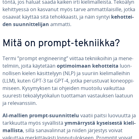
tön­tä, jos haluat saada kaiken irti kie­li­mal­leis­ta. Tekoälyn
ke­hit­tyes­sä on kasvanut myös tarve am­mat­ti­lai­sil­le, jotka
osaavat käyttää sitä te­hok­kaas­ti, ja näin syntyi
ke­hot­tei­
den suun­nit­te­li­jan
ammatti.
Mitä on prompt-tekniikka?
Termi ”prompt en­gi­nee­ring” viittaa tek­nii­koi­hin ja me­ne­
tel­miin, joita käytetään
op­ti­moi­maan ke­hot­tei­ta
luon­
nol­li­sen kielen kä­sit­te­lyyn (NLP) ja suuriin kie­li­mal­lei­hin
(LLM), kuten GPT-3 tai GPT-4, jotka pe­rus­tu­vat ko­neop­pi­
mi­seen. Ky­sy­myk­sen tai ohjeiden muotoilu vaikuttaa
suuresti te­ko­ä­ly­työ­ka­lun tuottaman vas­tauk­sen laatuun
ja re­le­vans­siin.
AI-mallien prompt-suun­nit­te­lu
vaatii paitsi luovuutta ja
tark­kuut­ta myös sy­väl­lis­tä
ym­mär­rys­tä ky­sei­ses­tä kie­li­
mal­lis­ta
, sillä sa­na­va­lin­nat ja niiden järjestys voivat
vaikuttaa mer­kit­tä­väs­ti lop­pu­tu­lok­seen. Promptit voivat