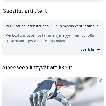
Suositut ar­tik­ke­lit
Verk­ko­tun­nus­ten kauppa: kuinka myydä verk­ko­tun­nus
Verk­ko­tun­nus­ten ostaminen ja myyminen voi olla
tuot­toi­saa – jos osaa toimia oikein.…
Lue lisää
Aiheeseen liittyvät ar­tik­ke­lit