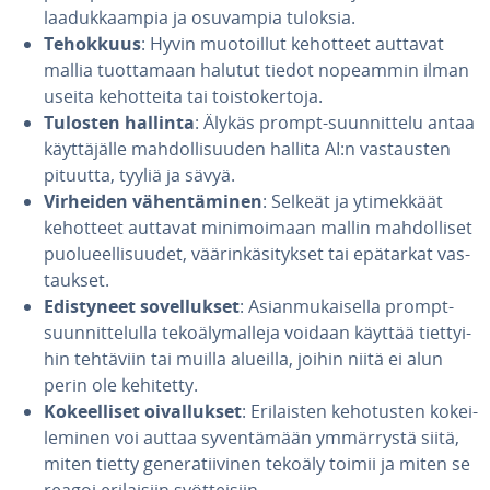
laa­duk­kaam­pia ja osuvampia tuloksia.
Tehokkuus
: Hyvin muo­toil­lut kehotteet auttavat
mallia tuot­ta­maan halutut tiedot nopeammin ilman
useita ke­hot­tei­ta tai tois­to­ker­to­ja.
Tulosten hallinta
: Älykäs prompt-suun­nit­te­lu antaa
käyt­tä­jäl­le mah­dol­li­suu­den hallita AI:n vas­taus­ten
pituutta, tyyliä ja sävyä.
Virheiden vä­hen­tä­mi­nen
: Selkeät ja yti­mek­käät
kehotteet auttavat mi­ni­moi­maan mallin mah­dol­li­set
puo­lu­eel­li­suu­det, vää­rin­kä­si­tyk­set tai epätarkat vas­
tauk­set.
Edis­ty­neet so­vel­luk­set
: Asian­mu­kai­sel­la prompt-
suun­nit­te­lul­la te­ko­ä­ly­mal­le­ja voidaan käyttää tiet­tyi­
hin tehtäviin tai muilla alueilla, joihin niitä ei alun
perin ole kehitetty.
Ko­keel­li­set oi­val­luk­set
: Eri­lais­ten ke­ho­tus­ten ko­kei­
le­mi­nen voi auttaa sy­ven­tä­mään ym­mär­rys­tä siitä,
miten tietty ge­ne­ra­tii­vi­nen tekoäly toimii ja miten se