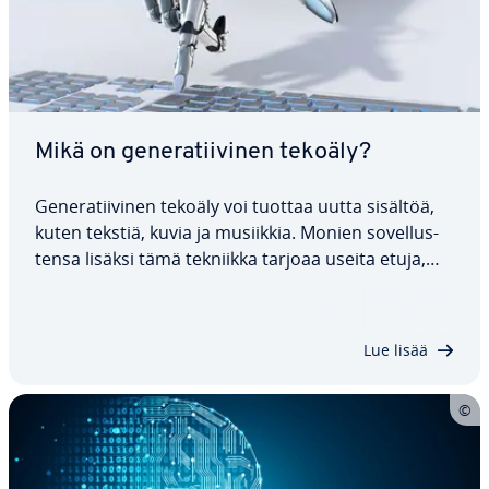
Mikä on ge­ne­ra­tii­vi­nen tekoäly?
Ge­ne­ra­tii­vi­nen tekoäly voi tuottaa uutta sisältöä,
kuten tekstiä, kuvia ja musiikkia. Monien so­vel­lus­
ten­sa lisäksi tämä tekniikka tarjoaa useita etuja,
kuten ma­nu­aa­lis­ten tehtävien au­to­ma­ti­soin­nin ja
te­hok­kuu­den pa­ran­ta­mi­sen. Kuitenkin vää­rin­käy­
tön, te­ki­jä­noi­keus­ky­sy­mys­ten ja…
Lue lisää