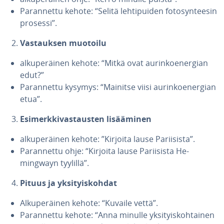
Pa­ran­net­tu kehote: “Selitä leh­ti­pui­den fo­to­syn­tee­sin
prosessi”.
Vas­tauk­sen muotoilu
al­ku­pe­räi­nen kehote: “Mitkä ovat au­rin­koe­ner­gian
edut?”
Pa­ran­net­tu kysymys: “Mainitse viisi au­rin­koe­ner­gian
etua”.
Esi­merk­ki­vas­taus­ten li­sää­mi­nen
al­ku­pe­räi­nen kehote: ”Kirjoita lause Pa­rii­sis­ta”.
Pa­ran­net­tu ohje: “Kirjoita lause Pa­rii­sis­ta He­
mingwayn tyylillä”.
Pituus ja yk­si­tyis­koh­dat
Al­ku­pe­räi­nen kehote: “Kuvaile vettä”.
Pa­ran­net­tu kehote: “Anna minulle yk­si­tyis­koh­tai­nen