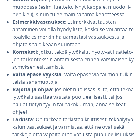
muodossa (esim. luettelo, lyhyt kappale, muo­dol­li­
nen kieli), sinun tulee mainita tämä ke­hot­tees­sa.
Esi­merk­ki­vas­tauk­set
: Esi­merk­ki­vas­taus­ten
antaminen voi olla hyö­dyl­lis­tä, koska se voi antaa te­
ko­ä­lyl­le esimerkin ha­lua­mas­ta­si vas­tauk­ses­ta ja
ohjata sitä oikeaan suuntaan.
Konteksti
: Jotkut te­ko­ä­ly­työ­ka­lut hyötyvät li­sä­tie­to­
jen tai kon­teks­tin an­ta­mi­ses­ta ennen var­si­nai­sen ky­
sy­myk­sen esit­tä­mis­tä.
Vältä epä­sel­vyyk­siä
: Vältä epäselviä tai mo­ni­tul­kin­
tai­sia sa­na­muo­to­ja.
Rajoita ja ohjaa
: Jos olet huo­lis­sa­si siitä, että te­ko­ä­
ly­työ­ka­lu saattaa vastata puo­lu­eel­li­ses­ti, tai jos
haluat tietyn tyylin tai nä­kö­kul­man, anna selkeät
ohjeet.
Tarkista
: On tärkeää tarkistaa kriit­ti­ses­ti te­ko­ä­ly­työ­
ka­lun vas­tauk­set ja varmistaa, että ne ovat sekä
tarkkoja että vapaita ei-toi­vo­tuis­ta puo­lu­eel­li­suuk­sis­