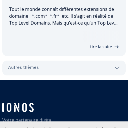
Tout le monde connaît dif­fé­rentes ex­ten­sions de
domaine : *.com*, *.fr*, etc. Il s’agit en réalité de
Top Level Domains. Mais qu’est-ce qu’un Top Level
Domain exac­te­ment, quel rôle joue-t-il sur Internet
et que signifie l’acronyme « TLD » ? Découvrez avec
nous toutes les…
Lire la suite
Autres thèmes
Votre par­te­naire digital