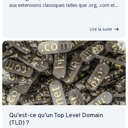
aux ex­ten­sions clas­siques telles que .org, .com et à
celles ca­rac­té­ri­sant les pays tels que .fr et .ca. Mais
restez vigilant, car l’uti­li­sa­tion des nouvelles ex­ten­
sions gTLDs comporte des…
Lire la suite
Qu’est-ce qu’un Top Level Domain
(TLD) ?