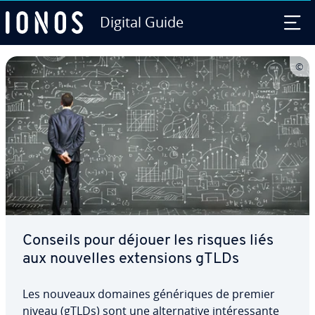
Digital Guide
Aller au contenu principal
Conseils pour déjouer les risques liés
aux nouvelles ex­ten­sions gTLDs
Les nouveaux domaines gé­né­riques de premier
niveau (gTLDs) sont une al­ter­na­tive in­té­res­sante