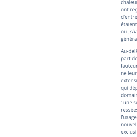
cha­leu­
ont re
d’en­tre
étaien
ou
.ch
génér
Au-delà
part de
fauteu
ne leur
extensi
qui dép
domain
: une 
res­sée
l’usage
nouvel
exclusi