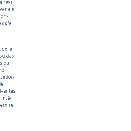
raires)
ovenant
sions
apple
 de la
 ou des
s qui
une
­sa­tion
de
ivantes
in­té­
terdire