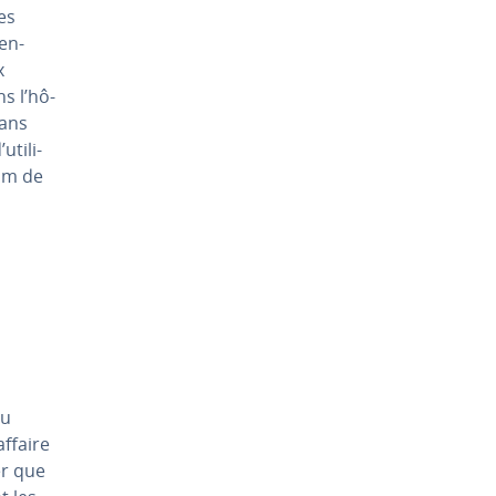
des
en­
x
ns l’hô­
dans
ti­li­
nom de
à
au
affaire
er que