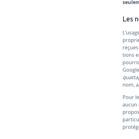
seuleme
Les n
L’usag
pro­pr
reçues 
tions e
pourrio
Google.
quat­ta
nom, a
Pour le
aucun r
propos
par­ti­
protég