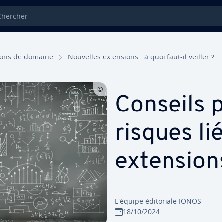
ercher
sions de domaine
Nouvelles ex­ten­sions : à quoi faut-il veiller ?
Conseils 
risques li
ex­ten­sio
L'équipe édi­to­riale IONOS
18/10/2024