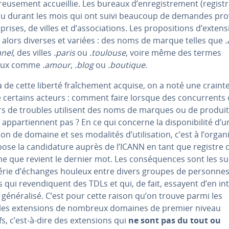
reu­se­ment ac­cueil­lie. Les bureaux d’en­re­gis­tre­ment (re­gis­t
çu durant les mois qui ont suivi beaucoup de demandes pr
­prises, de villes et d’as­so­cia­tions. Les pro­po­si­tions d’ex­ten­
t alors diverses et variées : des noms de marque telles que
.
anel
, des villes
.paris
ou
.toulouse
, voire même des termes
aux comme
.amour
,
.blog
ou
.boutique
.
 de cette liberté fraî­che­ment acquise, on a noté une crainte
 certains acteurs : comment faire lorsque des con­cur­rents
rs de troubles utilisent des noms de marques ou de produit
 ap­par­tien­nent pas ? En ce qui concerne la dis­po­ni­bi­lité d’
on de domaine et ses modalités d’uti­li­sa­tion, c’est à l’or­ga­ni
ose la can­di­da­ture auprès de l’ICANN en tant que registre 
e que revient le dernier mot. Les con­sé­quences sont les su
série d’échanges houleux entre divers groupes de personnes 
s qui re­ven­di­quent des TDLs et qui, de fait, essayent d’en in
 gé­né­ra­lisé. C’est pour cette raison qu’on trouve parmi les
les ex­ten­sions de nombreux domaines de premier niveau
fs, c’est-à-dire des ex­ten­sions qui
ne sont pas du tout ou