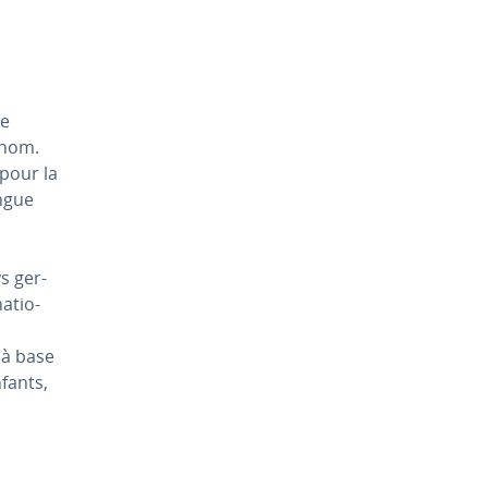
de
 nom.
 pour la
ngue
s ger­
a­tio­
 à base
fants,