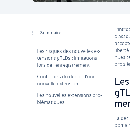
L’in­tr
Sommaire
d’asso
accepté
liberté
Les risques des nouvelles ex­
nues t
ten­sions gTLDs : li­mi­ta­tions
problè
lors de l’en­re­gis­tre­ment
Conflit lors du dépôt d’une
Les
nouvelle extension
gTLD
Les nouvelles ex­ten­sions pro­
blé­ma­tiques
me
La déc
domaine