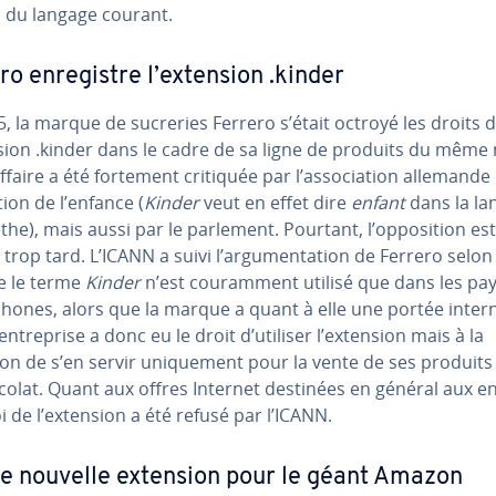
 du langage courant.
ro en­re­gistre l’extension .kinder
, la marque de sucreries Ferrero s’était octroyé les droits 
nsion .kinder dans le cadre de sa ligne de produits du même
ffaire a été fortement critiquée par l’as­so­cia­tion allemande
­tion de l’enfance (
Kinder
veut en effet dire
enfant
dans la la
he), mais aussi par le parlement. Pourtant, l’op­po­si­tion est
 trop tard. L’ICANN a suivi l’ar­gu­men­ta­tion de Ferrero selon
le le terme
Kinder
n’est cou­ram­ment utilisé que dans les pay
hones, alors que la marque a quant à elle une portée in­ter­n
’en­tre­prise a donc eu le droit d’utiliser l’extension mais à la
on de s’en servir uni­que­ment pour la vente de ses produits
olat. Quant aux offres Internet destinées en général aux en
i de l’extension a été refusé par l’ICANN.
e nouvelle extension pour le géant Amazon