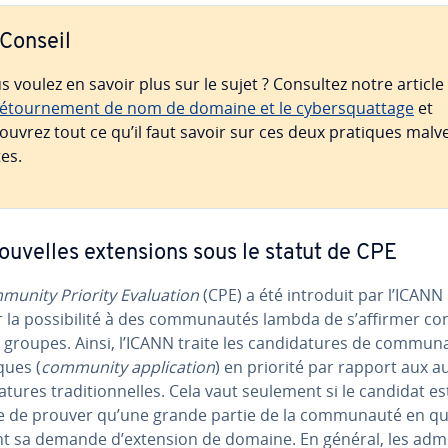
Conseil
s voulez en savoir plus sur le sujet ? Consultez notre article
é­tour­ne­ment de nom de domaine et le cy­bers­quat­tage
et
ouvrez tout ce qu’il faut savoir sur ces deux pratiques mal­ve
tes.
ouvelles ex­ten­sions sous le statut de CPE
unity Priority Eva­lua­tion
(CPE) a été introduit par l’ICANN
la pos­si­bi­lité à des com­mu­nau­tés lambda de s’affirmer co
groupes. Ainsi, l’ICANN traite les can­di­da­tures de com­mu­n
iques (
community ap­pli­ca­tion
) en priorité par rapport aux a
da­tures tra­di­tion­nelles. Cela vaut seulement si le candidat es
 de prouver qu’une grande partie de la com­mu­nauté en q
t sa demande d’extension de domaine. En général, les ad­mi­n