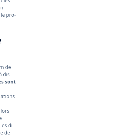
t les
on
 le pro­
e
nom de
à dis­
es sont
sa­tions
alors
e
Les di­
ve de