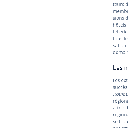
teurs d
membres
sions 
hôtels,
tel­le­
tous les
sa­tion
domain
Les n
Les ex
succès
.toulo
régiona
attein
régiona
se trou