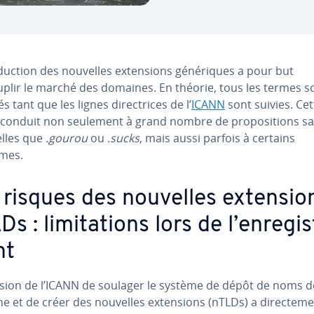
o­duc­tion des nouvelles ex­ten­sions gé­né­riques a pour but
uplir le marché des domaines. En théorie, tous les termes s
s tant que les lignes di­rec­trices de l’
ICANN
sont suivies. Cet
 conduit non seulement à grand nombre de pro­po­si­tions sa
elles que
.gourou
ou
.sucks
, mais aussi parfois à certains
mes.
 risques des nouvelles ex­ten­sio
s : li­mi­ta­tions lors de l’en­re­gis
nt
ision de l’ICANN de soulager le système de dépôt de noms d
 et de créer des nouvelles ex­ten­sions (nTLDs) a di­rec­te­m