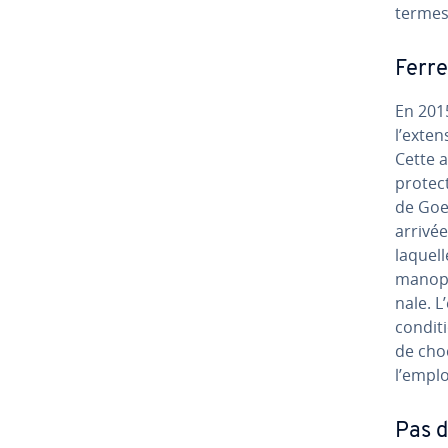
termes
Ferre
En 2015
l’exte
Cette a
pro­tec
de Goet
arrivée
laquel
ma­no­p
nale. L
conditi
de choc
l’emplo
Pas d