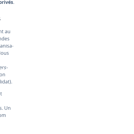
 privés
.
s
nt au
andes
­ni­sa­
 Nous
ers­
son
idat).
nt
s. Un
nom