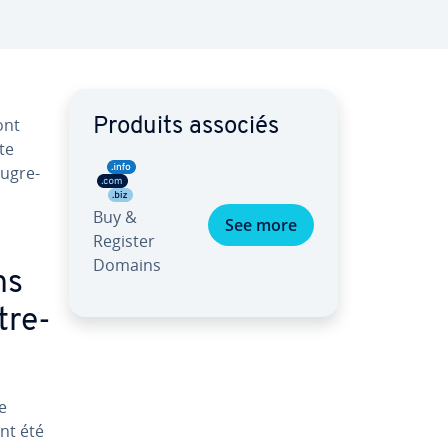
ont
Produits associés
te
u­gre­
Buy &
See more
Register
Domains
ns
­tre­
e
ent été