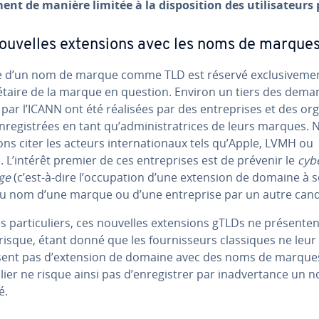
nt de manière limitée à la dis­po­si­tion des uti­li­sa­teurs
ouvelles ex­ten­sions avec les noms de marque
e d’un nom de marque comme TLD est réservé ex­clu­si­ve­me
ié­taire de la marque en question. Environ un tiers des dem
par l’ICANN ont été réalisées par des en­tre­prises et des or­ga
n­re­gis­trées en tant qu’ad­mi­nis­tra­trices de leurs marques.
ns citer les acteurs in­ter­na­tio­naux tels qu’Apple, LVMH ou
 L’intérêt premier de ces en­tre­prises est de prévenir le
cy­b
ge
(c’est-à-dire l’oc­cu­pa­tion d’une extension de domaine à 
u nom d’une marque ou d’une en­tre­prise par un autre cand
s par­ti­cu­liers, ces nouvelles ex­ten­sions gTLDs ne pré­sen­te
isque, étant donné que les four­nis­seurs clas­siques ne leur
ent pas d’extension de domaine avec des noms de marque
cu­lier ne risque ainsi pas d’en­re­gis­trer par inad­ver­tance un 
é.