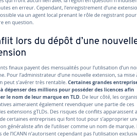
es qui n’ont aucun lien avec la région en question n’induisen
nautes en erreur. Cependant, l’en­re­gis­tre­ment d’une extensi
ossible via un agent local prenant le rôle de re­gis­trant pour
ire en question.
flit lors du dépôt d’une nouvell
ension
ents finaux payent des men­sua­li­tés pour l’uti­li­sa­tion d’un 
. Pour l’ad­mi­nis­tra­teur d’une nouvelle extension, sa mise 
ion peut s’avérer très rentable.
Certaines grandes en­tre­pris
 à dépenser des millions pour posséder des licences afin
iser le nom de leur marque en TLD
. De leur côté, les or­ga­ni­
ia­tives ai­me­raient également re­ven­di­quer une partie de ces
es ex­ten­sions gTLDs. Des risques de conflits ap­pa­rais­sent 
 de certaines en­tre­prises qui font tout pour s’ap­pro­prier un
on gé­né­ra­liste afin de l’utiliser comme un nom de marque. 
es de l’ICANN n’au­to­ri­sent cependant pas l’uti­li­sa­tion exclusi