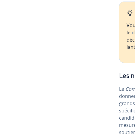
Vou
le
d
déc
lan
Les n
Le
Comm
donner 
grands 
spé­ci­f
can­di­
mesure
soutien