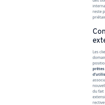
des sit
in­ter­
reste p
prié­ta
Con
ext
Les cli
domaine
po­si­t
prêtes
d’util
as­so­c
nouvell
du fait
extensi
rec­tiv