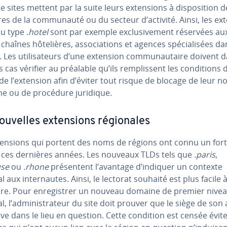
e sites mettent par la suite leurs ex­ten­sions à dis­po­si­tion 
 de la com­mu­nauté ou du secteur d’activité. Ainsi, les ex­t
du type
.hotel
sont par exemple ex­clu­si­ve­ment réservées au
 chaînes hô­te­lières, as­so­cia­tions et agences spé­cia­li­sées da
rie. Les uti­li­sa­teurs d’une extension com­mu­nau­taire doivent 
 cas vérifier au préalable qu’ils rem­plis­sent les con­di­tions d’u
 de l’extension afin d’éviter tout risque de blocage de leur 
e ou de procédure juridique.
ouvelles ex­ten­sions ré­gio­nales
­ten­sions qui portent des noms de régions ont connu un fort
 ces dernières années. Les nouveaux TLDs tels que
.paris
,
use
ou
.rhone
pré­sen­tent l’avantage d’indiquer un contexte
l aux in­ter­nautes. Ainsi, le lectorat souhaité est plus facile 
dre. Pour en­re­gis­trer un nouveau domaine de premier nive
l, l’ad­mi­nis­tra­teur du site doit prouver que le siège de son 
ve dans le lieu en question. Cette condition est censée évit