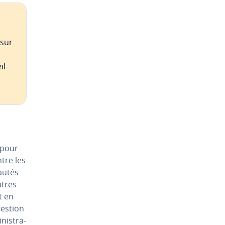
 sur
il­
 pour
ntre les
au­tés
utres
t en
uestion
is­tra­