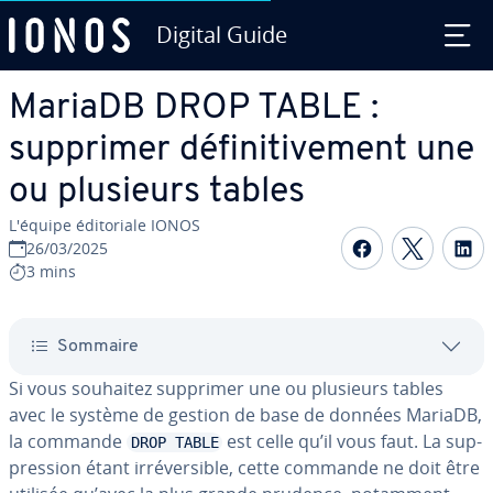
Digital Guide
Aller au contenu principal
MariaDB DROP TABLE :
supprimer dé­fi­ni­ti­ve­ment une
ou plusieurs tables
L'équipe édi­to­riale IONOS
Partager s
Partag
P
26/03/2025
3 mins
Sommaire
Si vous souhaitez supprimer une ou plusieurs tables
avec le système de gestion de base de données MariaDB,
la commande
est celle qu’il vous faut. La sup­
DROP TABLE
pres­sion étant ir­ré­ver­sible, cette commande ne doit être