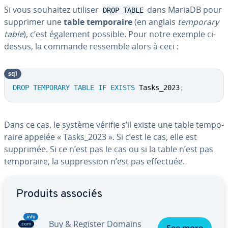
Si vous souhaitez utiliser
dans MariaDB pour
DROP TABLE
supprimer une
table tem­po­raire
(en anglais
temporary
table
), c’est également possible. Pour notre exemple ci-
dessus, la commande ressemble alors à ceci :
sql
DROP
TEMPORARY
TABLE
IF
EXISTS
 Tasks_2023
;
Dans ce cas, le système vérifie s’il existe une table tem­po­
raire appelée « Tasks_2023 ». Si c’est le cas, elle est
supprimée. Si ce n’est pas le cas ou si la table n’est pas
tem­po­raire, la sup­pres­sion n’est pas effectuée.
Aller au menu principal
Produits associés
Buy & Register Domains