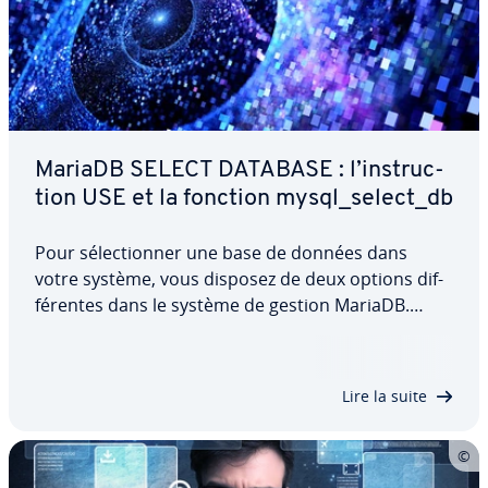
MariaDB SELECT DATABASE : l’ins­truc­
tion USE et la fonction mysql_select_db
Pour sé­lec­tion­ner une base de données dans
votre système, vous disposez de deux options dif­
fé­rentes dans le système de gestion MariaDB.
Nous vous ex­pli­quons à l’aide d’un exemple simple
comment utiliser l’ins­truc­tion USE sur la ligne de
commande ainsi que la fonction…
Lire la suite