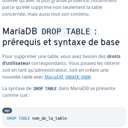
utilisée qu’avec la plus grande prudence, notamment
parce qu’elle supprime non seulement la table
concernée, mais aussi tout son contenu.
DROP TABLE
MariaDB
:
prérequis et syntaxe de base
Pour supprimer une table, vous avez besoin des
droits
d’uti­li­sa­teur
cor­res­pon­dants. Vous pouvez les obtenir
soit en tant qu’ad­mi­nis­tra­teur, soit en créant une
nouvelle table avec
MariaDB
.
CREATE USER
La syntaxe de
dans MariaDB se présente
DROP TABLE
comme suit :
sql
DROP
TABLE
 nom_de_la_table
;