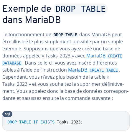
DROP TABLE
Exemple de
dans MariaDB
Le fonc­tion­ne­ment de
dans MariaDB peut
DROP TABLE
être illustré le plus sim­ple­ment possible par un simple
exemple. Supposons que vous ayez créé une base de
données appelée « Tasks_2023 » avec
MariaDB
CREATE
. Dans celle-ci, vous avez inséré dif­fé­rentes
DATABASE
tables à l’aide de l’ins­truc­tion
MariaDB
.
CREATE TABLE
Cependant, vous n’avez plus besoin de la table «
Tasks_2023 » et vous souhaitez la supprimer dé­fi­ni­ti­ve­
ment. Vous appelez donc la base de données cor­res­pon­
dante et saisissez ensuite la commande suivante :
sql
DROP
TABLE
IF
EXISTS
 Tasks_2023
;