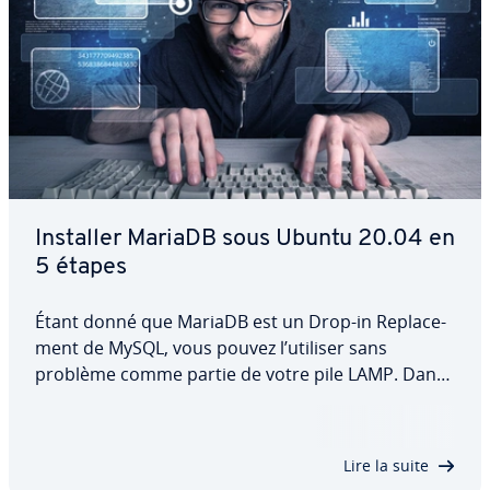
Installer MariaDB sous Ubuntu 20.04 en
5 étapes
Étant donné que MariaDB est un Drop-in Re­pla­ce­
ment de MySQL, vous pouvez l’utiliser sans
problème comme partie de votre pile LAMP. Dans
cet article, nous vous ex­pli­quons comment
installer MariaDB sur Ubuntu 20.04, quelles con­fi­
gu­ra­tions et mesures de sécurité sont re­com­man­
Lire la suite
dées,…