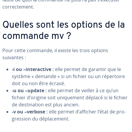
cor­rec­te­ment.
Quelles sont les options de la
commande mv ?
Pour cette commande, il existe les trois options
suivantes :
-i ou –in­te­rac­tive :
elle permet de garantir que le
système « demande » si un fichier ou un ré­per­toire
doit ou non être écrasé.
-u ou –update :
elle permet de veiller à ce qu’un
fichier d’origine soit uni­que­ment déplacé si le fichier
de des­ti­na­tion est plus ancien.
-v ou –verbose :
elle permet d’afficher l’état de pro­
gres­sion du dé­pla­ce­ment.