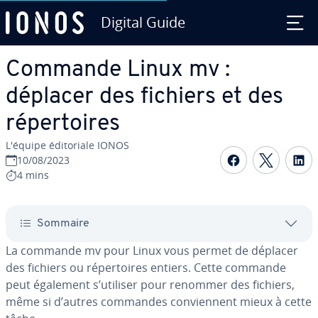
Digital Guide
Aller au contenu principal
Commande Linux mv :
déplacer des fichiers et des
ré­per­toires
L'équipe édi­to­riale IONOS
Partager s
Partag
P
10/08/2023
4 mins
Sommaire
La commande mv pour Linux vous permet de déplacer
des fichiers ou ré­per­toires entiers. Cette commande
peut également s’utiliser pour renommer des fichiers,
même si d’autres commandes con­vien­nent mieux à cette