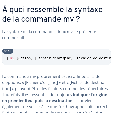
À quoi ressemble la syntaxe
de la commande mv ?
La syntaxe de la commande Linux mv se présente
comme suit :
shell
$ 
mv
[
Option
]
[
Fichier d’origine
]
[
Fichier de destin
La commande mv pro­pre­ment est ici affinée à l’aide
d’options. « [Fichier d’origine] » et « [Fichier de des­ti­na­
tion] » peuvent être des fichiers comme des ré­per­toires.
Toutefois, il est essentiel de toujours
indiquer l’origine
en premier lieu, puis la des­ti­na­tion
. Il convient
également de veiller à ce que l’or­tho­graphe soit correcte,
faute de quoi la commande ne pourra pas s’exécuter