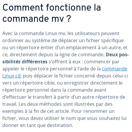
Comment fonc­tionne la
commande mv ?
Avec la commande Linux mv, les uti­li­sa­teurs peuvent
ordonner au système de déplacer un fichier spé­ci­fique
ou un ré­per­toire entier d’un em­pla­ce­ment à un autre, et
ce, di­rec­te­ment depuis la ligne de commande.
Deux pos­
si­bi­li­tés dif­fé­rentes
s’offrent à eux : commencer par
appeler le ré­per­toire personnel à l’aide de la
commande
Linux cd
, puis déplacer le fichier concerné depuis celui-ci
vers un ré­per­toire cible, ou en­re­gis­trer di­rec­te­ment le
ré­per­toire personnel dans la commande avant
d’effectuer le transfert à partir d’un autre ré­per­toire de
travail. Les deux méthodes sont il­lus­trées par des
exemples à la fin de cet article. Pour renommer un
fichier, vous devez utiliser le nom que vous souhaitez lui
donner en tant que des­ti­na­tion.