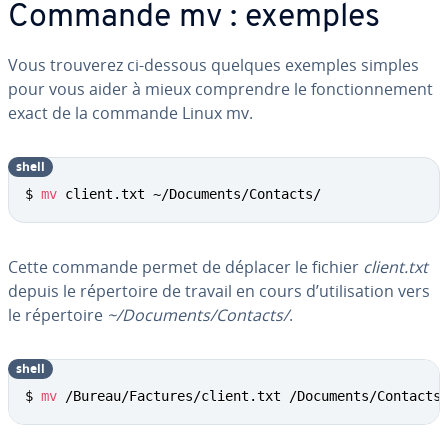
Commande mv : exemples
Vous trouverez ci-dessous quelques exemples simples
pour vous aider à mieux com­prendre le fonc­tion­ne­ment
exact de la commande Linux mv.
shell
$ 
mv
 client.txt ~/Documents/Contacts/
Cette commande permet de déplacer le fichier
client.txt
depuis le ré­per­toire de travail en cours d’uti­li­sa­tion vers
le ré­per­toire
~/Documents/Contacts/
.
shell
$ 
mv
 /Bureau/Factures/client.txt /Documents/Contacts