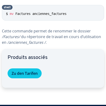
shell
$ 
mv
 Factures anciennes_factures
Cette commande permet de renommer le dossier
/Factures/
du ré­per­toire de travail en cours d’uti­li­sa­tion
en
/anciennes_factures /
.
Aller au menu principal
Produits associés
Zu den Tarifen