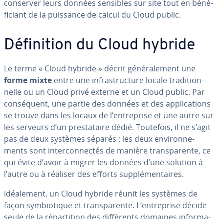
conserver leurs données sensibles sur site tout en bé­né­
fi­ciant de la puissance de calcul du Cloud public.
Dé­fi­ni­tion du Cloud hybride
Le terme « Cloud hybride » décrit gé­né­ra­le­ment une
forme mixte
entre une in­fras­truc­ture locale tra­di­tion­
nelle ou un Cloud privé externe et un Cloud public. Par
con­sé­quent, une partie des données et des ap­pli­ca­tions
se trouve dans les locaux de l’en­tre­prise et une autre sur
les serveurs d’un pres­ta­taire dédié. Toutefois, il ne s’agit
pas de deux systèmes séparés : les deux en­vi­ron­ne­
ments sont in­ter­con­nec­tés de manière trans­pa­rente, ce
qui évite d’avoir à migrer les données d’une solution à
l’autre ou à réaliser des efforts sup­plé­men­taires.
Idéa­le­ment, un Cloud hybride réunit les systèmes de
façon sym­bio­tique et trans­pa­rente. L’en­tre­prise décide
seule de la ré­par­ti­tion des dif­fé­rents domaines in­for­ma­