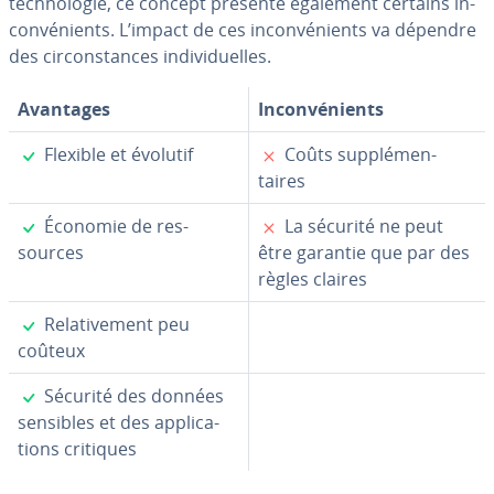
tech­no­lo­gie, ce concept présente également certains in­
con­vé­nients. L’impact de ces in­con­vé­nients va dépendre
des cir­cons­tances in­di­vi­duelles.
Avantages
In­con­vé­nients
✓
✗
Flexible et évolutif
Coûts sup­plé­men­
taires
✓
✗
Économie de res­
La sécurité ne peut
sources
être garantie que par des
règles claires
✓
Re­la­ti­ve­ment peu
coûteux
✓
Sécurité des données
sensibles et des ap­pli­ca­
tions critiques