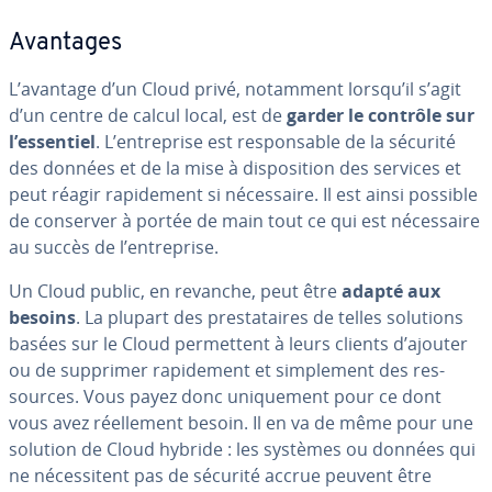
Avantages
L’avantage d’un Cloud privé, notamment lorsqu’il s’agit
d’un centre de calcul local, est de
garder le contrôle sur
l’essentiel
. L’en­tre­prise est res­pon­sable de la sécurité
des données et de la mise à dis­po­si­tion des services et
peut réagir ra­pi­de­ment si né­ces­saire. Il est ainsi possible
de conserver à portée de main tout ce qui est né­ces­saire
au succès de l’en­tre­prise.
Un Cloud public, en revanche, peut être
adapté aux
besoins
. La plupart des pres­ta­taires de telles solutions
basées sur le Cloud per­met­tent à leurs clients d’ajouter
ou de supprimer ra­pi­de­ment et sim­ple­ment des res­
sources. Vous payez donc uni­que­ment pour ce dont
vous avez réel­le­ment besoin. Il en va de même pour une
solution de Cloud hybride : les systèmes ou données qui
ne né­ces­si­tent pas de sécurité accrue peuvent être