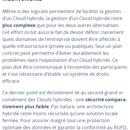
Même si des logiciels per­met­tent de faciliter la gestion
d’un Cloud hybride, la gestion d’un Cloud hybride reste
plus complexe
que pour les deux autres al­ter­na­tives.
Cet effort inclut aussi le fait de devoir définir clai­re­ment
quels domaines de l’en­tre­prise doivent être affectés à
quelle in­fras­truc­ture (privée ou publique). Seul un plan
concret peut permettre d’éviter du­ra­ble­ment les
problèmes dans l’ex­ploi­ta­tion d’un Cloud hybride. Ce
plan doit être com­mu­ni­qué à l’ensemble des par­ti­ci­pants
et il est né­ces­saire d’établir un système de droits
efficace.
Ce dernier point est étroi­te­ment lié au second grand in­
con­vé­nient des Clouds hybrides : une
sécurité com­pa­ra­
ti­ve­ment plus faible
. Par nature, une ar­chi­tec­ture
hybride reste moins sécurisée qu’une solution locale
fermée. Pour assurer malgré tout une pro­tec­tion
optimale des données et garantir la con­for­mité au RGPD,