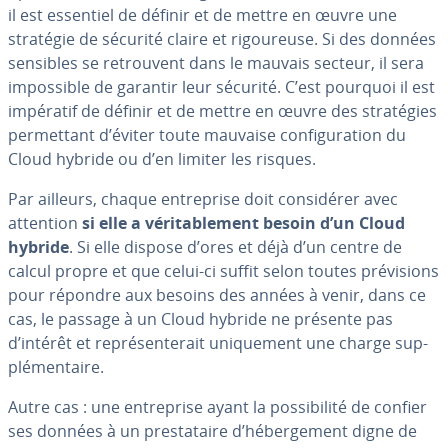
il est essentiel de définir et de mettre en œuvre une
stratégie de sécurité claire et ri­gou­reuse. Si des données
sensibles se re­trou­vent dans le mauvais secteur, il sera
im­pos­sible de garantir leur sécurité. C’est pourquoi il est
impératif de définir et de mettre en œuvre des stra­té­gies
per­met­tant d’éviter toute mauvaise con­fi­gu­ra­tion du
Cloud hybride ou d’en limiter les risques.
Par ailleurs, chaque en­tre­prise doit con­si­dé­rer avec
attention
si elle a vé­ri­ta­ble­ment besoin d’un Cloud
hybride
. Si elle dispose d’ores et déjà d’un centre de
calcul propre et que celui-ci suffit selon toutes pré­vi­sions
pour répondre aux besoins des années à venir, dans ce
cas, le passage à un Cloud hybride ne présente pas
d’intérêt et re­pré­sen­te­rait uni­que­ment une charge sup­
plé­men­taire.
Autre cas : une en­tre­prise ayant la pos­si­bi­lité de confier
ses données à un pres­ta­taire d’hé­ber­ge­ment digne de