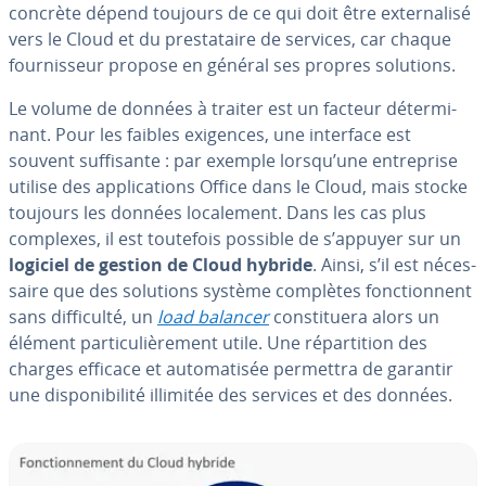
concrète dépend toujours de ce qui doit être ex­ter­na­lisé
vers le Cloud et du pres­ta­taire de services, car chaque
four­nis­seur propose en général ses propres solutions.
Le volume de données à traiter est un facteur dé­ter­mi­
nant. Pour les faibles exigences, une interface est
souvent suf­fi­sante : par exemple lorsqu’une en­tre­prise
utilise des ap­pli­ca­tions Office dans le Cloud, mais stocke
toujours les données lo­ca­le­ment. Dans les cas plus
complexes, il est toutefois possible de s’appuyer sur un
logiciel de gestion de Cloud hybride
. Ainsi, s’il est né­ces­
saire que des solutions système complètes fonc­tion­nent
sans dif­fi­culté, un
load balancer
cons­ti­tuera alors un
élément par­ti­cu­liè­re­ment utile. Une ré­par­ti­tion des
charges efficace et au­to­ma­ti­sée permettra de garantir
une dis­po­ni­bi­lité illimitée des services et des données.