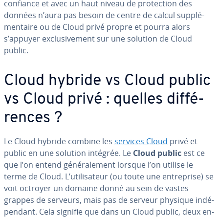
confiance et avec un haut niveau de pro­tec­tion des
données n’aura pas besoin de centre de calcul sup­plé­
men­taire ou de Cloud privé propre et pourra alors
s’appuyer ex­clu­si­ve­ment sur une solution de Cloud
public.
Cloud hybride vs Cloud public
vs Cloud privé : quelles dif­fé­
rences ?
Le Cloud hybride combine les
services Cloud
privé et
public en une solution intégrée. Le
Cloud public
est ce
que l’on entend gé­né­ra­le­ment lorsque l’on utilise le
terme de Cloud. L’uti­li­sa­teur (ou toute une en­tre­prise) se
voit octroyer un domaine donné au sein de vastes
grappes de serveurs, mais pas de serveur physique in­dé­
pen­dant. Cela signifie que dans un Cloud public, deux en­