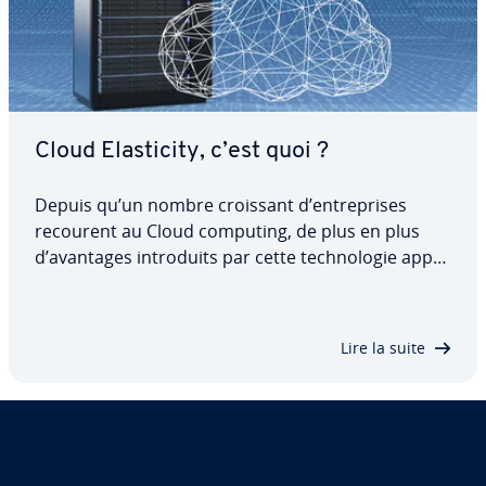
Cloud Elas­ti­city, c’est quoi ?
Depuis qu’un nombre croissant d’en­tre­prises
recourent au Cloud computing, de plus en plus
d’avantages in­tro­duits par cette tech­no­lo­gie ap­pa­
rais­sent. L’un des avantages est l’élas­ti­cité du
Cloud ou « Cloud Elas­ti­city ». Grâce à cette
nouvelle méthode, qui combine in­tel­li­gem­ment
Lire la suite
le…