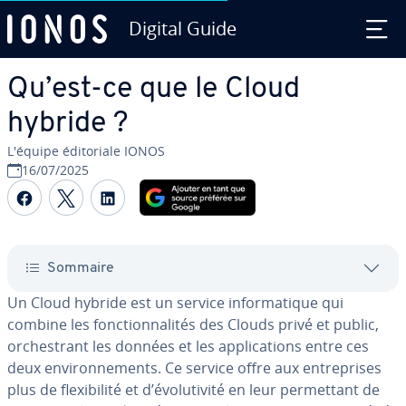
Digital Guide
Aller au contenu principal
Qu’est-ce que le Cloud
hybride ?
L'équipe édi­to­riale IONOS
16/07/2025
Partager sur Facebook
Partager sur Twitter
Partager sur LinkedIn
Sommaire
Un Cloud hybride est un service in­for­ma­tique qui
combine les fonc­tion­na­li­tés des Clouds privé et public,
or­ches­trant les données et les ap­pli­ca­tions entre ces
deux en­vi­ron­ne­ments. Ce service offre aux en­tre­prises
plus de flexi­bi­lité et d’évo­lu­ti­vité en leur per­met­tant de