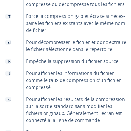
compresse ou dé­com­presse tous les fichiers
Force la com­pres­sion gzip et écrase si né­ces­
-f
saire les fichiers existants avec le même nom
de fichier
Pour dé­com­pres­ser le fichier et donc extraire
-d
le fichier sé­lec­tionné dans le ré­per­toire
Empêche la sup­pres­sion du fichier source
-k
Pour afficher les in­for­ma­tions du fichier
-l
comme le taux de com­pres­sion d’un fichier
compressé
Pour afficher les résultats de la com­pres­sion
-c
sur la sortie standard sans modifier les
fichiers originaux. Gé­né­ra­le­ment l’écran est
connecté à la ligne de commande