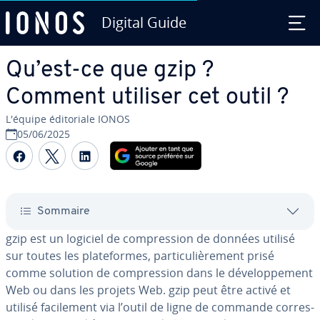
Digital Guide
Aller au contenu principal
Qu’est-ce que gzip ?
Comment utiliser cet outil ?
L'équipe édi­to­riale IONOS
05/06/2025
Partager sur Facebook
Partager sur Twitter
Partager sur LinkedIn
Sommaire
gzip est un logiciel de com­pres­sion de données utilisé
sur toutes les pla­te­formes, par­ti­cu­liè­re­ment prisé
comme solution de com­pres­sion dans le dé­ve­lop­pe­ment
Web ou dans les projets Web. gzip peut être activé et
utilisé fa­ci­le­ment via l’outil de ligne de commande cor­res­