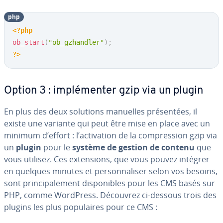
php
<?php
ob_start
(
"ob_gzhandler"
)
;
?>
Option 3 : im­plé­men­ter gzip via un plugin
En plus des deux solutions manuelles pré­sen­tées, il
existe une variante qui peut être mise en place avec un
minimum d’effort : l’ac­ti­va­tion de la com­pres­sion gzip via
un
plugin
pour le
système de gestion de contenu
que
vous utilisez. Ces ex­ten­sions, que vous pouvez intégrer
en quelques minutes et per­son­na­li­ser selon vos besoins,
sont prin­ci­pa­le­ment dis­po­nibles pour les CMS basés sur
PHP, comme WordPress. Découvrez ci-dessous trois des
plugins les plus po­pu­laires pour ce CMS :