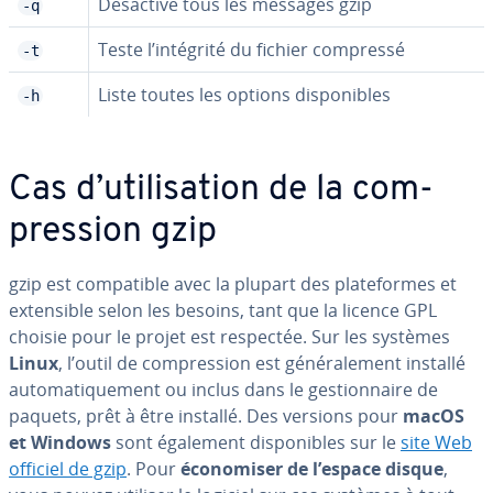
Désactive tous les messages gzip
-q
Teste l’intégrité du fichier compressé
-t
Liste toutes les options dis­po­nibles
-h
Cas d’uti­li­sa­tion de la com­
pres­sion gzip
gzip est com­pa­tible avec la plupart des pla­te­formes et
ex­ten­sible selon les besoins, tant que la licence GPL
choisie pour le projet est respectée. Sur les systèmes
Linux
, l’outil de com­pres­sion est gé­né­ra­le­ment installé
au­to­ma­ti­que­ment ou inclus dans le ges­tion­naire de
paquets, prêt à être installé. Des versions pour
macOS
et Windows
sont également dis­po­nibles sur le
site Web
officiel de gzip
. Pour
éco­no­mi­ser de l’espace disque
,