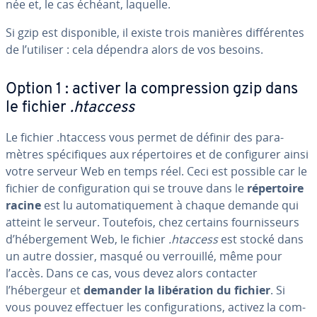
née et, le cas échéant, laquelle.
Si gzip est dis­po­nible, il existe trois manières dif­fé­rentes
de l’utiliser : cela dépendra alors de vos besoins.
Option 1 : activer la com­pres­sion gzip dans
le fichier
.htaccess
Le fichier .htaccess vous permet de définir des pa­ra­
mètres spé­ci­fiques aux ré­per­toires et de con­fi­gu­rer ainsi
votre serveur Web en temps réel. Ceci est possible car le
fichier de con­fi­gu­ra­tion qui se trouve dans le
ré­per­toire
racine
est lu au­to­ma­ti­que­ment à chaque demande qui
atteint le serveur. Toutefois, chez certains four­nis­seurs
d’hé­ber­ge­ment Web, le fichier
.htaccess
est stocké dans
un autre dossier, masqué ou ver­rouillé, même pour
l’accès. Dans ce cas, vous devez alors contacter
l’hébergeur et
demander la li­bé­ra­tion du fichier
. Si
vous pouvez effectuer les con­fi­gu­ra­tions, activez la com­