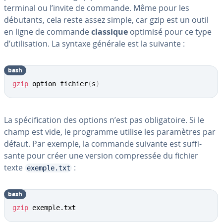
terminal ou l’invite de commande. Même pour les
débutants, cela reste assez simple, car gzip est un outil
en ligne de commande
classique
optimisé pour ce type
d’uti­li­sa­tion. La syntaxe générale est la suivante :
bash
gzip
 option fichier
(
s
)
La spé­ci­fi­ca­tion des options n’est pas obli­ga­toire. Si le
champ est vide, le programme utilise les pa­ra­mètres par
défaut. Par exemple, la commande suivante est suf­fi­
sante pour créer une version com­pres­sée du fichier
texte
:
exemple.txt
bash
gzip
 exemple.txt