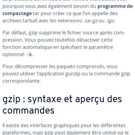
pourquoi vous avez également besoin du
programme de
com­pac­tage
tar pour créer ce que l’on appelle des
archives tarball avec les ex­ten­sions
.tar.gz
ou
.tgz
.
Par défaut, gzip supprime le fichier source après com­
pres­sion. Vous pouvez toutefois dé­sac­ti­ver cette
fonction au­to­ma­tique en spé­ci­fiant le paramètre
optionnel
.
-k
Pour dé­com­pres­ser les paquets com­pres­sés, vous
pouvez utiliser l’ap­pli­ca­tion gunzip ou la commande gzip
cor­res­pon­dante.
gzip : syntaxe et aperçu des
commandes
Il existe des in­ter­faces gra­phiques pour les dif­fé­rentes
pla­te­formes, mais gzip peut également être utilisé via le