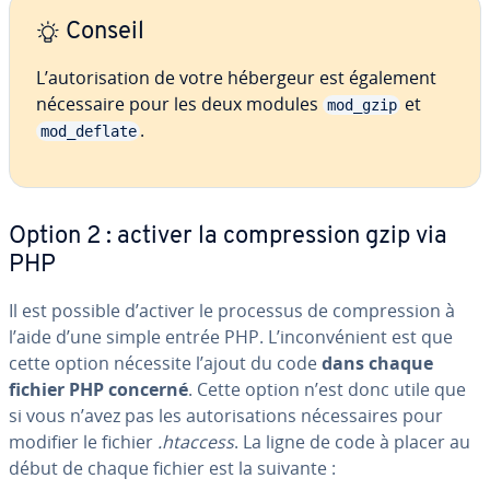
Conseil
L’au­to­ri­sa­tion de votre hébergeur est également
né­ces­saire pour les deux modules
et
mod_gzip
.
mod_deflate
Option 2 : activer la com­pres­sion gzip via
PHP
Il est possible d’activer le processus de com­pres­sion à
l’aide d’une simple entrée PHP. L’in­con­vé­nient est que
cette option nécessite l’ajout du code
dans chaque
fichier PHP concerné
. Cette option n’est donc utile que
si vous n’avez pas les au­to­ri­sa­tions né­ces­saires pour
modifier le fichier
.htaccess
. La ligne de code à placer au
début de chaque fichier est la suivante :