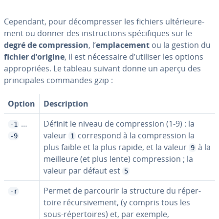
Cependant, pour dé­com­pres­ser les fichiers ul­té­rieu­re­
ment ou donner des ins­truc­tions spé­ci­fiques sur le
degré de com­pres­sion
, l’
em­pla­ce­ment
ou la gestion du
fichier d’origine
, il est né­ces­saire d’utiliser les options
ap­pro­priées. Le tableau suivant donne un aperçu des
prin­ci­pales commandes gzip :
Option
Des­crip­tion
…
Définit le niveau de com­pres­sion (1-9) : la
-1
valeur
cor­res­pond à la com­pres­sion la
-9
1
plus faible et la plus rapide, et la valeur
à la
9
meilleure (et plus lente) com­pres­sion ; la
valeur par défaut est
5
Permet de parcourir la structure du ré­per­
-r
toire ré­cur­si­ve­ment, (y compris tous les
sous-ré­per­toires) et, par exemple,