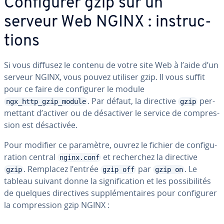
Con­fi­gu­rer gzip sur un
serveur Web NGINX : ins­truc­
tions
Si vous diffusez le contenu de votre site Web à l’aide d’un
serveur NGINX, vous pouvez utiliser gzip. Il vous suffit
pour ce faire de con­fi­gu­rer le module
. Par défaut, la directive
per­
ngx_http_gzip_module
gzip
met­tant d’activer ou de dé­sac­ti­ver le service de com­pres­
sion est dé­sac­ti­vée.
Pour modifier ce paramètre, ouvrez le fichier de con­fi­gu­
ra­tion central
et re­cher­chez la directive
nginx.conf
. Remplacez l’entrée
par
. Le
gzip
gzip off
gzip on
tableau suivant donne la sig­ni­fi­ca­tion et les pos­si­bi­li­tés
de quelques di­rec­tives sup­plé­men­taires pour con­fi­gu­rer
la com­pres­sion gzip NGINX :