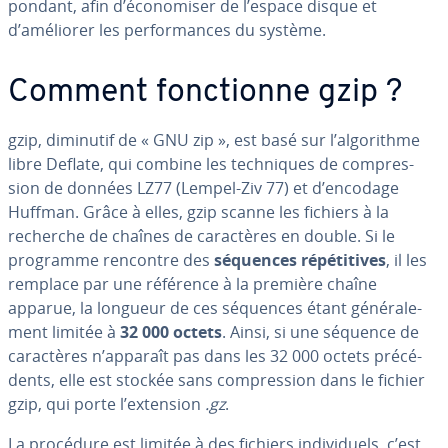
pon­dant, afin d’éco­no­mi­ser de l’espace disque et
d’améliorer les per­for­mances du système.
Comment fonc­tionne gzip ?
gzip, diminutif de « GNU zip », est basé sur l’al­go­rithme
libre Deflate, qui combine les tech­niques de com­pres­
sion de données LZ77 (Lempel-Ziv 77) et d’encodage
Huffman. Grâce à elles, gzip scanne les fichiers à la
recherche de chaînes de ca­rac­tères en double. Si le
programme rencontre des
séquences ré­pé­ti­tives
, il les
remplace par une référence à la première chaîne
apparue, la longueur de ces séquences étant gé­né­ra­le­
ment limitée à
32 000 octets
. Ainsi, si une séquence de
ca­rac­tères n’apparaît pas dans les 32 000 octets pré­cé­
dents, elle est stockée sans com­pres­sion dans le fichier
gzip, qui porte l’extension
.gz
.
La procédure est limitée à des fichiers in­di­vi­duels, c’est