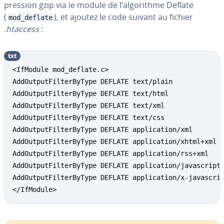
pres­sion gzip via le module de l’al­go­rithme Deflate
(
), et ajoutez le code suivant au fichier
mod_deflate
.htaccess
:
txt
<IfModule mod_deflate.c>

AddOutputFilterByType DEFLATE text/plain

AddOutputFilterByType DEFLATE text/html

AddOutputFilterByType DEFLATE text/xml

AddOutputFilterByType DEFLATE text/css

AddOutputFilterByType DEFLATE application/xml

AddOutputFilterByType DEFLATE application/xhtml+xml

AddOutputFilterByType DEFLATE application/rss+xml

AddOutputFilterByType DEFLATE application/javascript

AddOutputFilterByType DEFLATE application/x-javascrip
</IfModule>