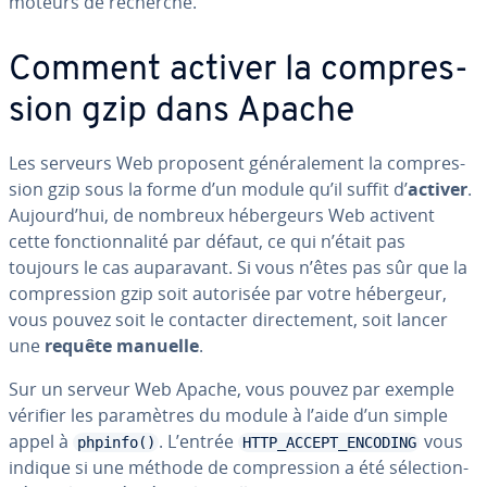
moteurs de recherche.
Comment activer la com­pres­
sion gzip dans Apache
Les serveurs Web proposent gé­né­ra­le­ment la com­pres­
sion gzip sous la forme d’un module qu’il suffit d’
activer
.
Aujourd’hui, de nombreux hé­ber­geurs Web activent
cette fonc­tion­na­lité par défaut, ce qui n’était pas
toujours le cas au­pa­ra­vant. Si vous n’êtes pas sûr que la
com­pres­sion gzip soit autorisée par votre hébergeur,
vous pouvez soit le contacter di­rec­te­ment, soit lancer
une
requête manuelle
.
Sur un serveur Web Apache, vous pouvez par exemple
vérifier les pa­ra­mètres du module à l’aide d’un simple
appel à
. L’entrée
vous
phpinfo()
HTTP_ACCEPT_ENCODING
indique si une méthode de com­pres­sion a été sé­lec­tion­