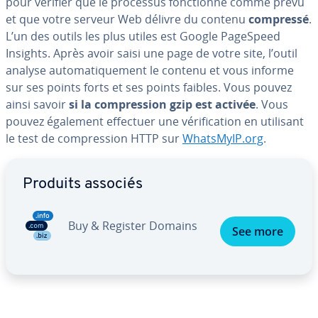
pour vérifier que le processus fonc­tionne comme prévu
et que votre serveur Web délivre du contenu
compressé
.
L’un des outils les plus utiles est Google PageSpeed
Insights. Après avoir saisi une page de votre site, l’outil
analyse au­to­ma­ti­que­ment le contenu et vous informe
sur ses points forts et ses points faibles. Vous pouvez
ainsi savoir
si la com­pres­sion gzip est activée
. Vous
pouvez également effectuer une vé­ri­fi­ca­tion en utilisant
le test de com­pres­sion HTTP sur
WhatsMyIP.org
.
Aller au menu principal
Produits associés
Buy & Register Domains
See more