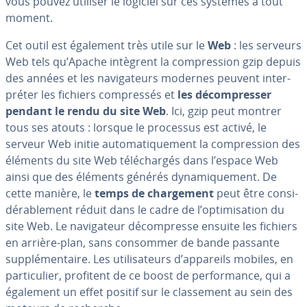
vous pouvez utiliser le logiciel sur ces systèmes à tout
moment.
Cet outil est également très utile sur le
Web
: les serveurs
Web tels qu’Apache intègrent la com­pres­sion gzip depuis
des années et les na­vi­ga­teurs modernes peuvent in­ter­
pré­ter les fichiers com­pres­sés et
les dé­com­pres­ser
pendant le rendu du site Web
. Ici, gzip peut montrer
tous ses atouts : lorsque le processus est activé, le
serveur Web initie au­to­ma­ti­que­ment la com­pres­sion des
éléments du site Web té­lé­char­gés dans l’espace Web
ainsi que des éléments générés dy­na­mi­que­ment. De
cette manière, le
temps de char­ge­ment
peut être con­si­
dé­ra­ble­ment réduit dans le cadre de l’op­ti­mi­sa­tion du
site Web. Le na­vi­ga­teur dé­com­presse ensuite les fichiers
en arrière-plan, sans consommer de bande passante
sup­plé­men­taire. Les uti­li­sa­teurs d’appareils mobiles, en
par­ti­cu­lier, profitent de ce boost de per­for­mance, qui a
également un effet positif sur le clas­se­ment au sein des