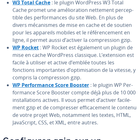
W3 Total Cache
: le plugin WordPress W3 Total
Cache promet une amé­lio­ra­tion nettement per­cep­
tible des per­for­mances du site Web. En plus de
divers mé­ca­nismes de mise en cache et de soutien
pour les appareils mobiles et le ré­fé­ren­ce­ment en
ligne, il permet aussi d’activer la com­pres­sion gzip.
WP Rocket
: WP Rocket est également un plugin de
mise en cache WordPress classique. L’extension est
facile à utiliser et active d’emblée toutes les
fonctions im­por­tantes d’op­ti­mi­sa­tion de la vitesse, y
compris la com­pres­sion gzip.
WP Per­for­mance Score Booster
: le plugin WP Per­
for­mance Score Booster compte déjà plus de 10 000
ins­tal­la­tions actives. Il vous permet d’activer fa­ci­le­
ment gzip et de com­pres­ser ef­fi­ca­ce­ment le contenu
de votre projet Web, notamment les textes, HTML,
Ja­vaS­cript, CSS, et XML, entre autres.