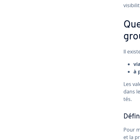
vi­si­bi
Que
gro
Il exis
vi
à 
Les val
dans le
tés.
Défin
Pour mo
et la 