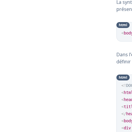
La synt
présen
html
<
bod
Dans l’
définir
html
<!
DO
<
htm
<
hea
<
tit
</
he
<
bod
<
div