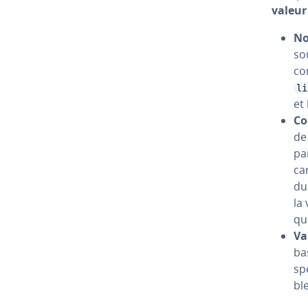
valeur
No
so
c
li
et 
Co
de
pa
ca­
du 
la
qu
Va
ba
sp
bl