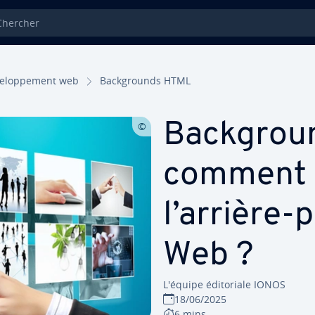
ercher
ve­lop­pe­ment web
Back­grounds HTML
Back­grou
comment pe
l’arrière-
Web ?
L'équipe édi­to­riale IONOS
18/06/2025
6 mins