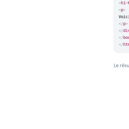
<
h1
>
<
p
>
</
p
>
</
di
</
bo
</
ht
Le résu