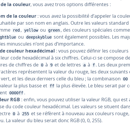
 de la couleur
, vous avez trois options dif­fé­rentes :
m de la couleur
: vous avez la pos­si­bi­lité d’appeler la coul
uhaitée par son nom en anglais. Outre les valeurs standard
omme
,
ou
, des couleurs spéciales comme
red
yellow
green
ou
sont également possibles. Les ma­ju
ghtblue
deepskyblue
les mi­nus­cules n’ont pas d’im­por­tance.
de couleur hexa­dé­ci­mal
: vous pouvez définir les couleurs 
 leur code hexa­dé­ci­mal à six chiffres. Celui-ci se compose de
ires de chiffres de
à
et de lettres
à
. Les deux prem
0
9
a
f
rac­tères re­pré­sen­tent la valeur du rouge, les deux suivants 
vert, et les deux derniers celle du bleu ; la com­bi­nai­son
00
 valeur la plus basse et
la plus élevée. Le bleu serait par c
ff
ent
.
0000ff
leur RGB
: enfin, vous pouvez utiliser la valeur RGB, qui est 
se du code couleur hexa­dé­ci­mal. Les valeurs se situent dans
ectre
à
et se réfèrent à nouveau aux couleurs rouge, 
0
255
eu. La valeur du bleu serait donc RGB (0, 0, 255).