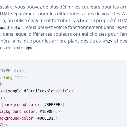
es­saire, vous pouvez de plus définir les couleurs pour les arr
TML sé­pa­ré­ment pour les dif­fé­rentes zones de vos sites W
la, on utilise également l’attribut
et la propriété HT
style
. Vous pouvez voir le fonc­tion­ne­ment dans l’ex
ound-color
, dans lequel dif­fé­rentes couleurs ont été choisies pour l’ar
néral ainsi que pour les arrière-plans des titres
et de
<h2>
es de texte
:
<p>
CTYPE
html
>
l
lang
=
"
fr
"
>
d
>
le
>
Exemple d’arrière-plan
</
title
>
le
>
{
background-color
:
 #BFEFFF
;
}
background-color
:
 #1E90FF
;
}
ackground-color
:
 #00CED1
;
}
yle
>