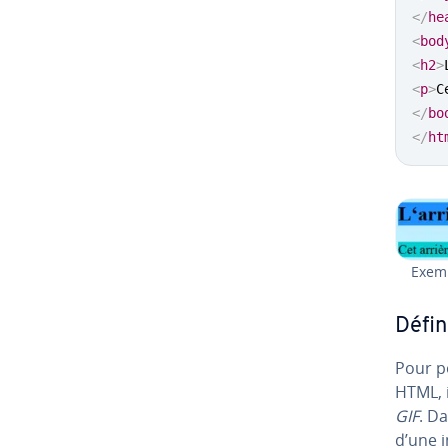
</
he
<
bod
<
h2
>
<
p
>
C
</
bo
</
ht
Exemp
Défi
Pour p
HTML, i
GIF
. Da
d’une i