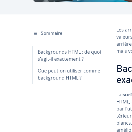
Les arr
Sommaire
valeurs
arrièr
mais vou
Back­grounds HTML : de quoi
s’agit-il exac­te­ment ?
Bac
Que peut-on utiliser comme
back­ground HTML ?
exa
La
surf
HTML, c
par l’u
té­rieu
blancs.
amélio