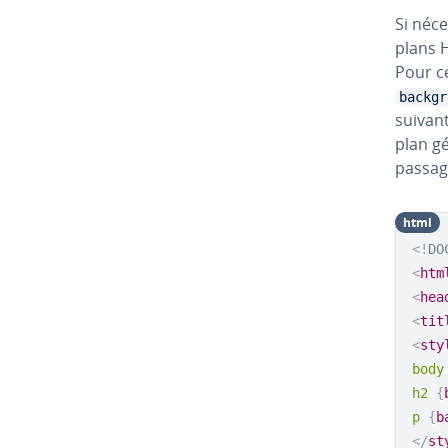
Si né­c
plans H
Pour ce
backgr
suivant
plan gé
passag
html
<!
DO
<
htm
<
hea
<
tit
<
sty
body
h2
{
p
{
b
</
st