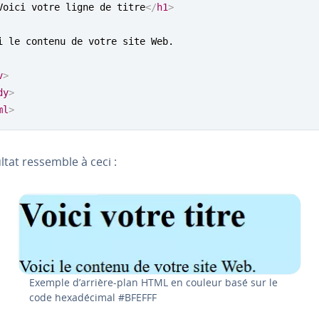
Voici votre ligne de titre
</
h1
>
v
>
dy
>
ml
>
ltat ressemble à ceci :
Exemple d’arrière-plan HTML en couleur basé sur le
code hexa­dé­ci­mal #BFEFFF