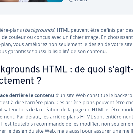
ière-plans (
back­grounds
) HTML peuvent être définis par de
 de couleur ou conçus avec un fichier image. En choi­sis­sant
e-plan, vous améliorez non seulement le design de votre sit
s ga­ran­tis­sez aussi la li­si­bi­lité de son contenu.
k­grounds HTML : de quoi s’agit-
c­te­ment ?
ace derrière le contenu
d’un site Web constitue le back­gr
’est-à-dire l’arrière-plan. Ces arrière-plans peuvent être cho
ti­li­sa­teur lors de la création de la page en HTML et être modi
­re­ment. Par défaut, les arrière-plans HTML sont en­tiè­re­men
 Il est toutefois re­com­mandé de les modifier, non seuleme
rer le design du site Web, mais aussi pour assurer une meil