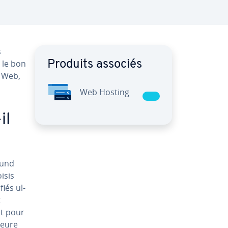
s
 le bon
Produits associés
e Web,
Web Hosting
il
ound
isis
fiés ul­
t
nt pour
leure