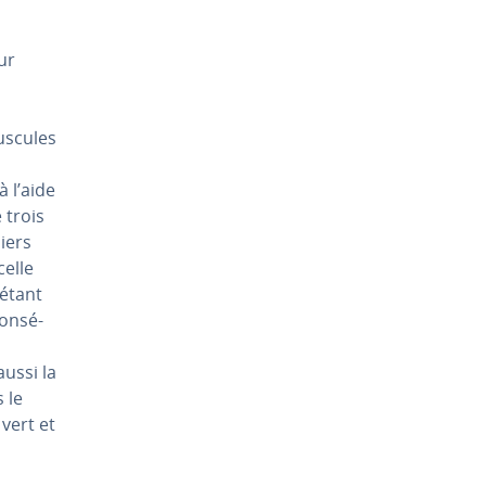
eur
s­cules
à l’aide
 trois
iers
celle
étant
on­sé­
aussi la
 le
vert et