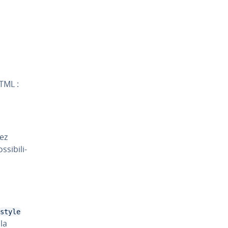
HTML :
rez
i­bi­li­
style
la