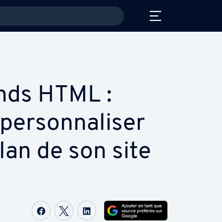
nds HTML :
r­son­na­li­ser
plan de son site
Partager sur Facebook
Partager sur Twitter
Partager sur LinkedIn