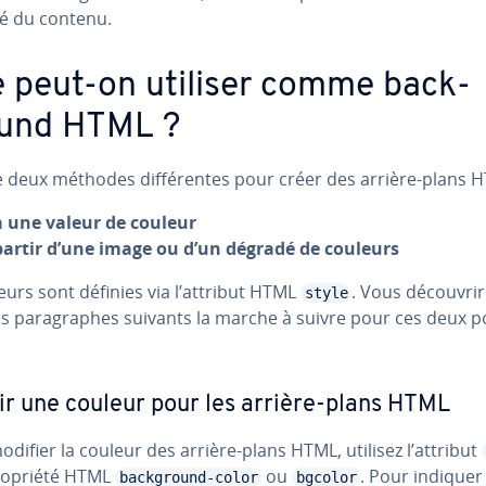
­lité du contenu.
 peut-on utiliser comme back­
und HTML ?
te deux méthodes dif­fé­rentes pour créer des arrière-plans 
a une valeur de couleur
partir d’une image ou d’un dégradé de couleurs
eurs sont définies via l’attribut HTML
. Vous dé­cou­vri­
style
s pa­ra­graphes suivants la marche à suivre pour ces deux pos­s
ir une couleur pour les arrière-plans HTML
difier la couleur des arrière-plans HTML, utilisez l’attribut
propriété HTML
ou
. Pour indiquer 
background-color
bgcolor