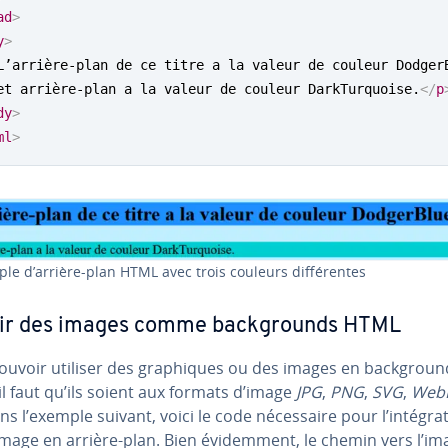
ad
>
y
>
L’arrière-plan de ce titre a la valeur de couleur Dodger
et arrière-plan a la valeur de couleur DarkTurquoise.
</
p
dy
>
ml
>
le d’arrière-plan HTML avec trois couleurs dif­fé­rentes
nir des images comme back­grounds HTML
ouvoir utiliser des gra­phiques ou des images en back­groun
l faut qu’ils soient aux formats d’image
JPG
,
PNG
,
SVG
,
Web
ns l’exemple suivant, voici le code né­ces­saire pour l’in­té­gra­
mage en arrière-plan. Bien évi­dem­ment, le chemin vers l’im