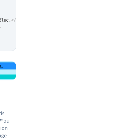
Blue.
</
h2
>
>
ds
P
ou
tion
age