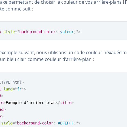
axe per­met­tant de choisir la couleur de vos arrière-plans 
te comme suit :
y
style
=
"
background-color
:
 valeur
;
"
>
exemple suivant, nous utilisons un code couleur hexa­dé­ci­
 un bleu clair comme couleur d’arrière-plan :
CTYPE
html
>
l
lang
=
"
fr
"
>
d
>
le
>
Exemple d’arrière-plan
</
title
>
ad
>
y
>
style
=
"
background-color
:
 #BFEFFF
;
"
>