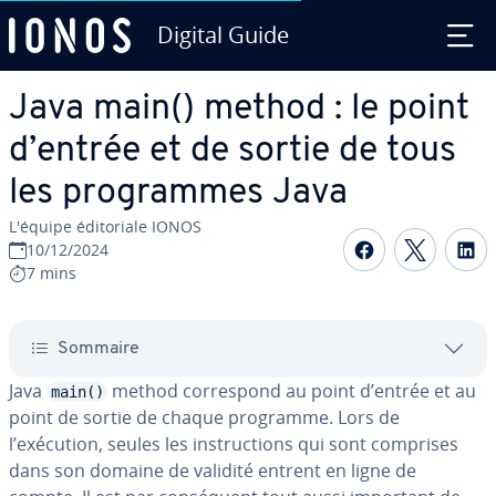
Digital Guide
Aller au contenu principal
Java main() method : le point
d’entrée et de sortie de tous
les pro­grammes Java
L'équipe édi­to­riale IONOS
Partager s
Partag
P
10/12/2024
7 mins
Sommaire
Java
method cor­res­pond au point d’entrée et au
main()
point de sortie de chaque programme. Lors de
l’exécution, seules les ins­truc­tions qui sont comprises
dans son domaine de validité entrent en ligne de