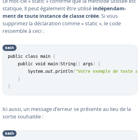
Le mot-clé « static » confirme que la méthode utilisée est
statique. Il peut également être utilisé
in­dé­pen­dam­
ment de toute instance de classe créée
. Si vous
supprimez la dé­cla­ra­tion comme « static », le code
ressemble à ceci :
bash
public class main 
{
    public void main
(
String
[
]
 args
)
{
    	System.out.println
(
"Votre exemple de texte a
}
}
Ici aussi, un message d’erreur se présente au lieu de la
sortie souhaitée :
bash