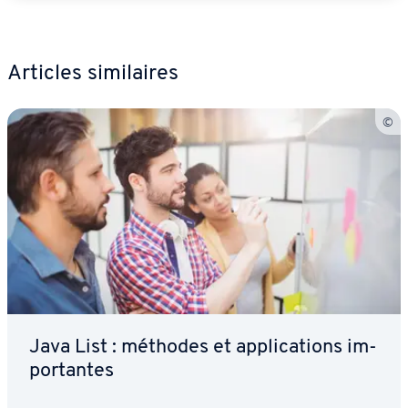
Articles si­mi­laires
Java List : méthodes et ap­pli­ca­tions im­
por­tantes