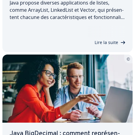
Java propose diverses ap­pli­ca­tions de listes,
comme ArrayList, Lin­ked­List et Vector, qui pré­sen­
tent chacune des ca­rac­té­ris­tiques et fonc­tion­na­li­
tés spé­ci­fiques. Une List Java offre un accès rapide
aux éléments, des opé­ra­tions efficaces, ainsi
qu’une taille dynamique…
Lire la suite
Java Big­De­ci­mal : comment re­pré­sen­