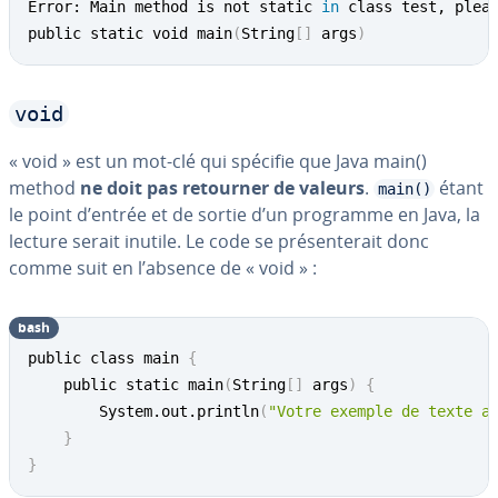
Error: Main method is not static 
in
 class test, pleas
public static void main
(
String
[
]
 args
)
void
« void » est un mot-clé qui spécifie que Java main()
method
ne doit pas retourner de valeurs
.
étant
main()
le point d’entrée et de sortie d’un programme en Java, la
lecture serait inutile. Le code se pré­sen­te­rait donc
comme suit en l’absence de « void » :
bash
public class main 
{
	public static main
(
String
[
]
 args
)
{
		System.out.println
(
"Votre exemple de texte a
}
}