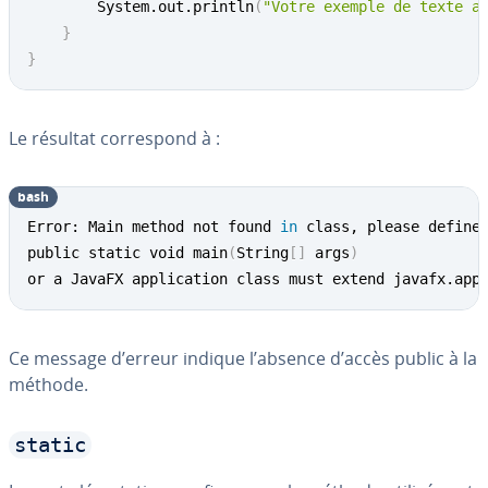
		System.out.println
(
"Votre exemple de texte a
}
}
Le résultat cor­res­pond à :
bash
Error: Main method not found 
in
 class, please define 
public static void main
(
String
[
]
 args
)
or a JavaFX application class must extend javafx.app
Ce message d’erreur indique l’absence d’accès public à la
méthode.
static