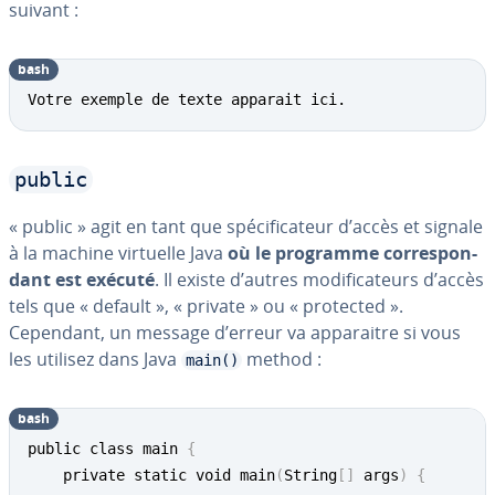
suivant :
bash
Votre exemple de texte apparait ici.
public
« public » agit en tant que spé­ci­fi­ca­teur d’accès et signale
à la machine virtuelle Java
où le programme cor­res­pon­
dant est exécuté
. Il existe d’autres mo­di­fi­ca­teurs d’accès
tels que « default », « private » ou « protected ».
Cependant, un message d’erreur va ap­pa­raitre si vous
les utilisez dans Java
method :
main()
bash
public class main 
{
	private static void main
(
String
[
]
 args
)
{