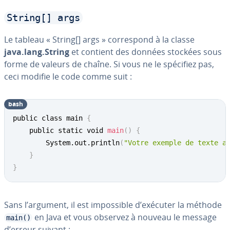
String[] args
Le tableau « String[] args » cor­res­pond à la classe
java.lang.String
et contient des données stockées sous
forme de valeurs de chaîne. Si vous ne le spécifiez pas,
ceci modifie le code comme suit :
bash
public class main 
{
	public static void 
main
(
)
{
		System.out.println
(
"Votre exemple de texte a
}
}
Sans l’argument, il est im­pos­sible d’exécuter la méthode
en Java et vous observez à nouveau le message
main()
d’erreur suivant :