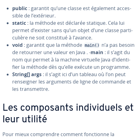
public
: garantit qu’une classe est également ac­ces­
sible de l’extérieur.
static
: la méthode est déclarée statique. Cela lui
permet d’exister sans qu’un objet d’une classe par­ti­
cu­lière ne soit constitué à l’avance.
void
: garantit que la méthode
n’a pas besoin
main()
de retourner une valeur en Java . -
main
: il s’agit du
nom qui permet à la machine virtuelle Java d’iden­ti­
fier la méthode dès qu’elle exécute un programme.
String[] args
: il s’agit ici d’un tableau où l’on peut
ren­seig­ner les arguments de ligne de commande et
les trans­mettre.
Les com­po­sants in­di­vi­duels et
leur utilité
Pour mieux com­prendre comment fonc­tionne la