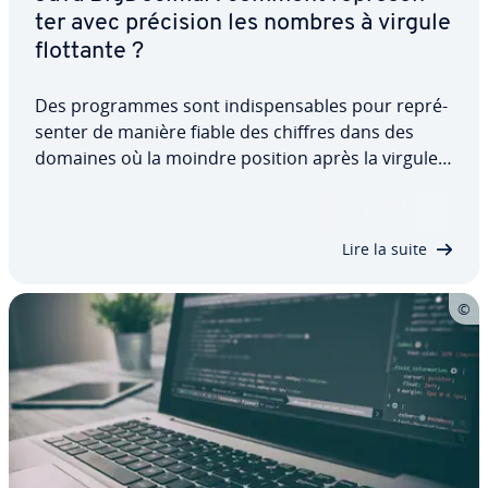
ter avec précision les nombres à virgule
flottante ?
Des pro­grammes sont in­dis­pen­sables pour re­pré­
sen­ter de manière fiable des chiffres dans des
domaines où la moindre position après la virgule
(ou le point) s’avère cruciale. Pour cette raison,
Java utilise Big­De­ci­mal, une classe qui peut re­pré­
sen­ter et manipuler même des nombres à…
Lire la suite