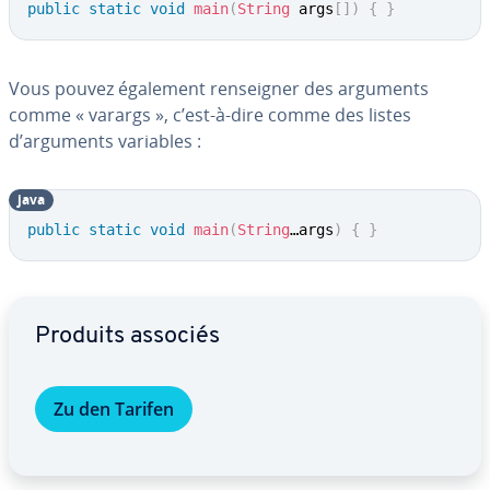
public
static
void
main
(
String
 args
[
]
)
{
}
Vous pouvez également ren­seig­ner des arguments
comme « varargs », c’est-à-dire comme des listes
d’arguments variables :
java
public
static
void
main
(
String
…args
)
{
}
Aller au menu principal
Produits associés
Zu den Tarifen