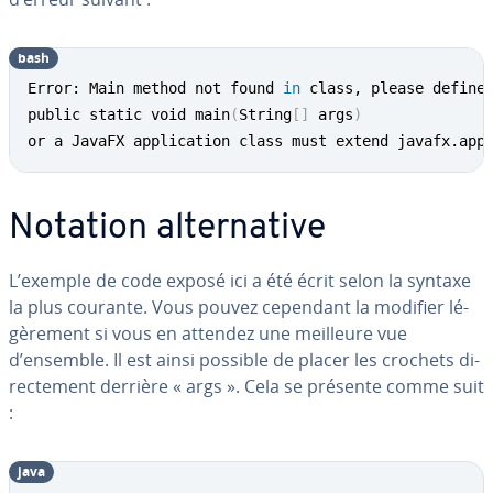
bash
Error: Main method not found 
in
 class, please define 
public static void main
(
String
[
]
 args
)
or a JavaFX application class must extend javafx.app
Notation al­ter­na­tive
L’exemple de code exposé ici a été écrit selon la syntaxe
la plus courante. Vous pouvez cependant la modifier lé­
gè­re­ment si vous en attendez une meilleure vue
d’ensemble. Il est ainsi possible de placer les crochets di­
rec­te­ment derrière « args ». Cela se présente comme suit
:
java