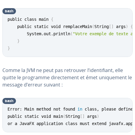
bash
public class main 
{
	public static void remplaceMain
(
String
[
]
 args
)
{
		System.out.println
(
"Votre exemple de texte a
}
}
Comme la JVM ne peut pas retrouver l’iden­ti­fiant, elle
quitte le programme di­rec­te­ment et émet uni­que­ment le
message d’erreur suivant :
bash
Error: Main method not found 
in
 class, please define 
public static void main
(
String
[
]
 args
)
or a JavaFX application class must extend javafx.app