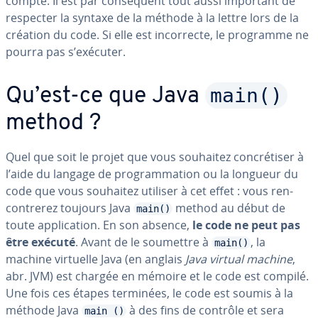
compte. Il est par con­sé­quent tout aussi important de
respecter la syntaxe de la méthode à la lettre lors de la
création du code. Si elle est in­cor­recte, le programme ne
pourra pas s’exécuter.
main()
Qu’est-ce que Java
method ?
Quel que soit le projet que vous souhaitez con­cré­ti­ser à
l’aide du langage de pro­gram­ma­tion ou la longueur du
code que vous souhaitez utiliser à cet effet : vous ren­
con­tre­rez toujours Java
method au début de
main()
toute ap­pli­ca­tion. En son absence,
le code ne peut pas
être exécuté
. Avant de le soumettre à
, la
main()
machine virtuelle Java (en anglais
Java virtual machine
,
abr. JVM) est chargée en mémoire et le code est compilé.
Une fois ces étapes terminées, le code est soumis à la
méthode Java
à des fins de contrôle et sera
main ()