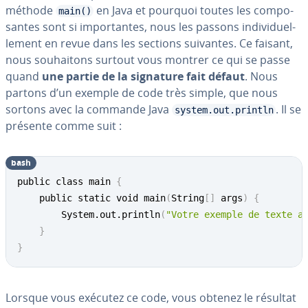
méthode
en Java et pourquoi toutes les com­po­
main()
santes sont si im­por­tantes, nous les passons in­di­vi­duel­
le­ment en revue dans les sections suivantes. Ce faisant,
nous sou­hai­tons surtout vous montrer ce qui se passe
quand
une partie de la signature fait défaut
. Nous
partons d’un exemple de code très simple, que nous
sortons avec la commande Java
. Il se
system.out.println
présente comme suit :
bash
public class main 
{
	public static void main
(
String
[
]
 args
)
{
		System.out.println
(
"Votre exemple de texte a
}
}
Lorsque vous exécutez ce code, vous obtenez le résultat