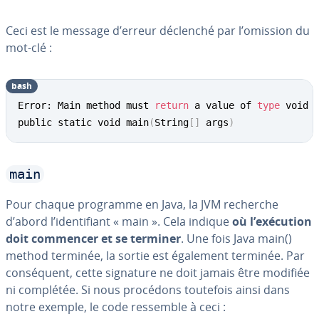
Ceci est le message d’erreur déclenché par l’omission du
mot-clé :
bash
Error: Main method must 
return
 a value of 
type
 void 
public static void main
(
String
[
]
 args
)
main
Pour chaque programme en Java, la JVM recherche
d’abord l’iden­ti­fiant « main ». Cela indique
où l’exécution
doit commencer et se terminer
. Une fois Java main()
method terminée, la sortie est également terminée. Par
con­sé­quent, cette signature ne doit jamais être modifiée
ni complétée. Si nous procédons toutefois ainsi dans
notre exemple, le code ressemble à ceci :