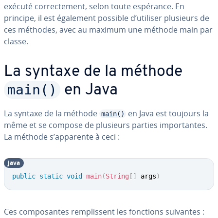
exécuté cor­rec­te­ment, selon toute espérance. En
principe, il est également possible d’utiliser plusieurs de
ces méthodes, avec au maximum une méthode main par
classe.
La syntaxe de la méthode
main()
en Java
La syntaxe de la méthode
en Java est toujours la
main()
même et se compose de plusieurs parties im­por­tantes.
La méthode s’apparente à ceci :
java
public
static
void
main
(
String
[
]
 args
)
Ces com­po­santes rem­plis­sent les fonctions suivantes :