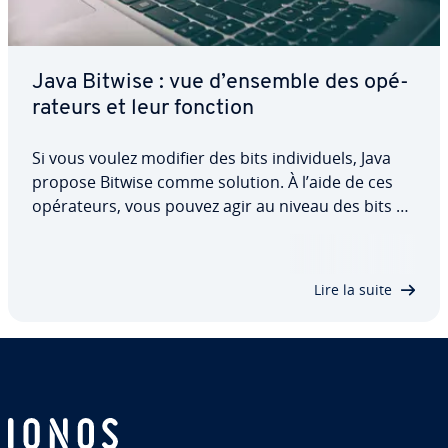
Java Bitwise : vue d’ensemble des opé­
ra­teurs et leur fonction
Si vous voulez modifier des bits in­di­vi­duels, Java
propose Bitwise comme solution. À l’aide de ces
opé­ra­teurs, vous pouvez agir au niveau des bits et
les manipuler comme vous le souhaitez. Dans cet
article, nous vous pré­sen­tons les bitwise
operators en java, en ex­pli­quant leur…
Lire la suite