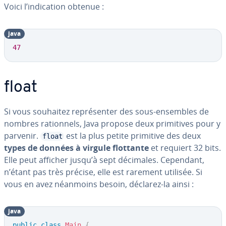
Voici l’in­di­ca­tion obtenue :
java
47
float
Si vous souhaitez re­pré­sen­ter des sous-ensembles de
nombres ra­tion­nels, Java propose deux pri­mi­tives pour y
parvenir.
est la plus petite primitive des deux
float
types de données à virgule flottante
et requiert 32 bits.
Elle peut afficher jusqu’à sept décimales. Cependant,
n’étant pas très précise, elle est rarement utilisée. Si
vous en avez néanmoins besoin, déclarez-la ainsi :
java
public
class
Main
{