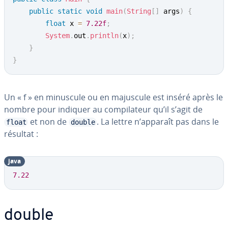
public
static
void
main
(
String
[
]
 args
)
{
float
 x 
=
7.22f
;
System
.
out
.
println
(
x
)
;
}
}
Un « f » en minuscule ou en majuscule est inséré après le
nombre pour indiquer au com­pi­la­teur qu’il s’agit de
et non de
. La lettre n’apparaît pas dans le
float
double
résultat :
java
7.22
double