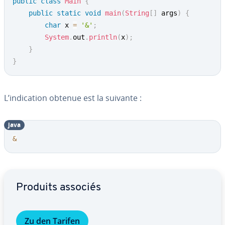
public
class
Main
{
public
static
void
main
(
String
[
]
 args
)
{
char
 x 
=
'&'
;
System
.
out
.
println
(
x
)
;
}
}
L’in­di­ca­tion obtenue est la suivante :
java
&
Aller au menu principal
Produits associés
Zu den Tarifen