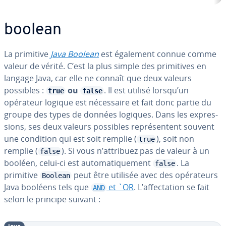
boolean
La primitive
Java Boolean
est également connue comme
valeur de vérité. C’est la plus simple des pri­mi­tives en
langage Java, car elle ne connaît que deux valeurs
possibles :
ou
. Il est utilisé lorsqu’un
true
false
opérateur logique est né­ces­saire et fait donc partie du
groupe des types de données logiques. Dans les ex­pres­
sions, ses deux valeurs possibles re­pré­sen­tent souvent
une condition qui est soit remplie (
), soit non
true
remplie (
). Si vous n’attribuez pas de valeur à un
false
booléen, celui-ci est au­to­ma­ti­que­ment
. La
false
primitive
peut être utilisée avec des opé­ra­teurs
Boolean
Java booléens tels que
et `OR
. L’af­fec­ta­tion se fait
AND
selon le principe suivant :