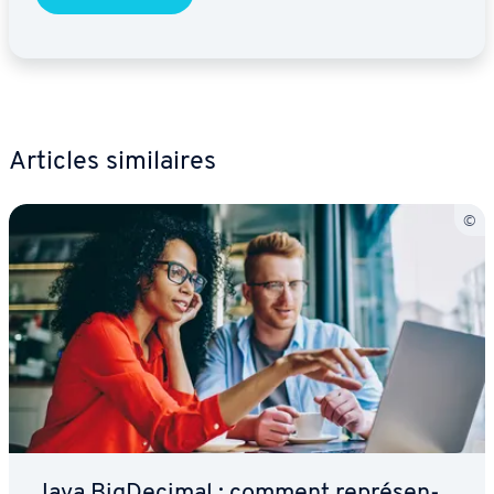
Articles si­mi­laires
Java Big­De­ci­mal : comment re­pré­sen­