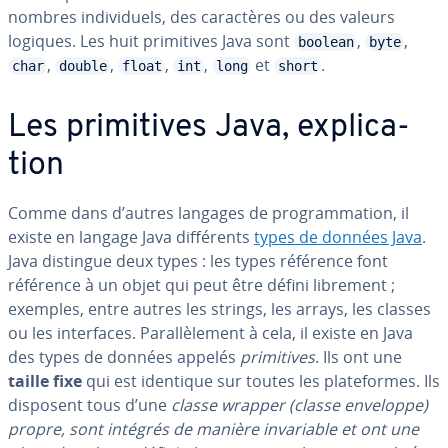
nombres in­di­vi­duels, des ca­rac­tères ou des valeurs
logiques. Les huit pri­mi­tives Java sont
,
,
boolean
byte
,
,
,
,
et
.
char
double
float
int
long
short
Les pri­mi­tives Java, ex­pli­ca­
tion
Comme dans d’autres langages de pro­gram­ma­tion, il
existe en langage Java dif­fé­rents
types de données Java
.
Java distingue deux types : les types référence font
référence à un objet qui peut être défini librement ;
exemples, entre autres les strings, les arrays, les classes
ou les in­ter­faces. Pa­ral­lè­le­ment à cela, il existe en Java
des types de données appelés
pri­mi­tives
. Ils ont une
taille fixe
qui est identique sur toutes les pla­te­formes. Ils
disposent tous d’une
classe
wrapper
(classe enveloppe)
propre, sont
intégrés de manière in­va­riable
et ont une