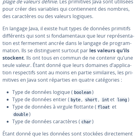
plage de valeurs définie
. Les pri­mi­tives Java sont utilisées
pour créer des variables qui con­tien­nent des nombres,
des ca­rac­tères ou des valeurs logiques.
En langage Java, il existe huit types de données primitifs
dif­fé­rents qui sont si fon­da­men­taux que leur re­pré­sen­ta­
tion est fermement ancrée dans le langage de pro­gram­
ma­tion. Ils se dis­tin­guent surtout par
les valeurs qu’ils
stockent
. Ils ont tous en commun de ne contenir qu’une
seule valeur. Étant donné que leurs domaines d’ap­pli­ca­
tion res­pec­tifs sont au moins en partie si­mi­laires, les pri­
mi­tives en Java sont réparties en quatre ca­té­go­ries :
Type de données logique (
)
boolean
Type de données entier (
,
,
et
)
byte
short
int
long
Type de données à virgule flottante (
et
float
)
double
Type de données ca­rac­tères (
)
char
Étant donné que les données sont stockées di­rec­te­ment