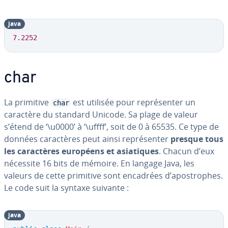
java
7.2252
char
La primitive
est utilisée pour re­pré­sen­ter un
char
caractère du standard Unicode. Sa plage de valeur
s’étend de ‘\u0000’ à ‘\uffff’, soit de 0 à 65535. Ce type de
données ca­rac­tères peut ainsi re­pré­sen­ter
presque tous
les ca­rac­tères européens et asia­tiques
. Chacun d’eux
nécessite 16 bits de mémoire. En langage Java, les
valeurs de cette primitive sont encadrées d’apos­trophes.
Le code suit la syntaxe suivante :
java