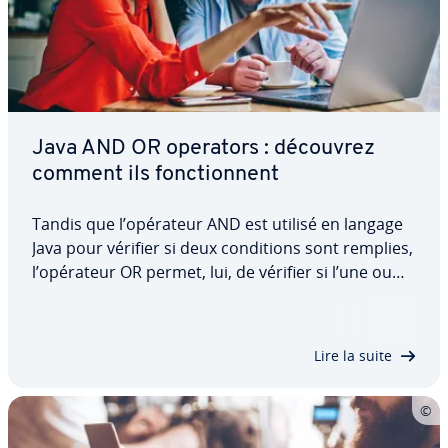
Java AND OR operators : découvrez
comment ils fonc­tion­nent
Tandis que l’opérateur AND est utilisé en langage
Java pour vérifier si deux con­di­tions sont remplies,
l’opérateur OR permet, lui, de vérifier si l’une ou
l’autre de deux af­fir­ma­tions est vraie. Découvrez
dans cet article à quoi servent les deux fonctions,
quelle est leur syntaxe…
Lire la suite