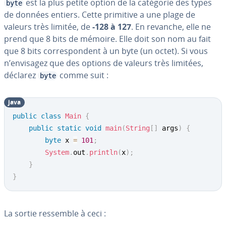
est la plus petite option de la catégorie des types
byte
de données entiers. Cette primitive a une plage de
valeurs très limitée, de
-128 à 127
. En revanche, elle ne
prend que 8 bits de mémoire. Elle doit son nom au fait
que 8 bits cor­res­pon­dent à un byte (un octet). Si vous
n’envisagez que des options de valeurs très limitées,
déclarez
comme suit :
byte
java
public
class
Main
{
public
static
void
main
(
String
[
]
 args
)
{
byte
 x 
=
101
;
System
.
out
.
println
(
x
)
;
}
}
La sortie ressemble à ceci :