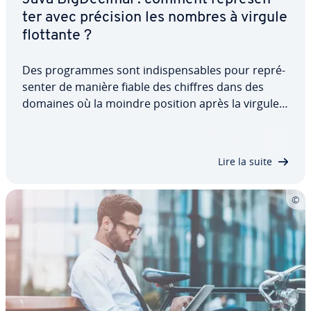
ter avec précision les nombres à virgule
flottante ?
Des pro­grammes sont in­dis­pen­sables pour re­pré­
sen­ter de manière fiable des chiffres dans des
domaines où la moindre position après la virgule
(ou le point) s’avère cruciale. Pour cette raison,
Java utilise Big­De­ci­mal, une classe qui peut re­pré­
sen­ter et manipuler même des nombres à…
Lire la suite