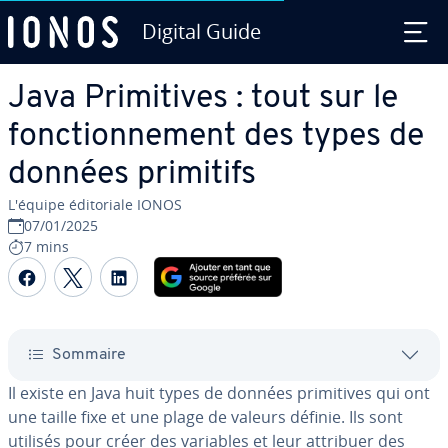
Digital Guide
Aller au contenu principal
Java Pri­mi­tives : tout sur le
fonc­tion­ne­ment des types de
données primitifs
L'équipe édi­to­riale IONOS
07/01/2025
7 mins
Partager sur Facebook
Partager sur Twitter
Partager sur LinkedIn
Sommaire
Il existe en Java huit types de données pri­mi­tives qui ont
une taille fixe et une plage de valeurs définie. Ils sont
utilisés pour créer des variables et leur attribuer des