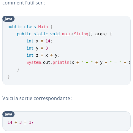
comment l’utiliser :
java
public
class
Main
{
public
static
void
main
(
String
[
]
 args
)
{
int
 x 
=
14
;
int
 y 
=
3
;
int
 z 
=
 x 
+
 y
;
System
.
out
.
println
(
x 
+
" + "
+
 y 
+
" = "
+
 z
}
}
Voici la sortie cor­res­pon­dante :
java
14
+
3
=
17