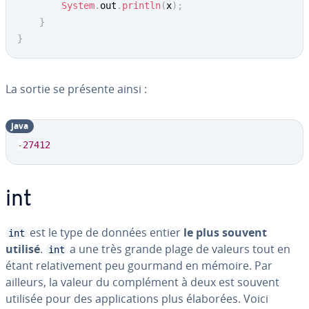
System
.
out
.
println
(
x
)
;
}
}
La sortie se présente ainsi :
java
-
27412
int
est le type de données entier
le plus souvent
int
utilisé
.
a une très grande plage de valeurs tout en
int
étant re­la­ti­ve­ment peu gourmand en mémoire. Par
ailleurs, la valeur du com­plé­ment à deux est souvent
utilisée pour des ap­pli­ca­tions plus élaborées. Voici