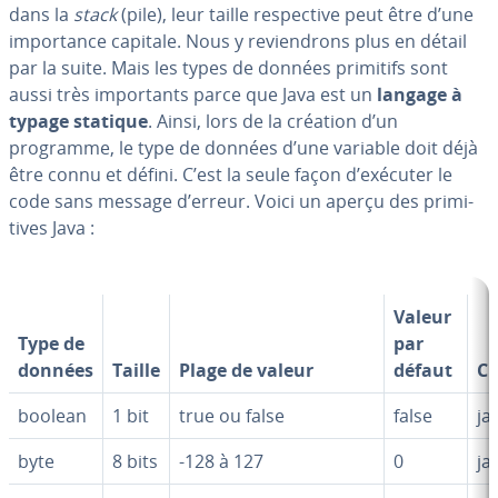
dans la
stack
(pile), leur taille res­pec­tive peut être d’une
im­por­tance capitale. Nous y re­vien­drons plus en détail
par la suite. Mais les types de données primitifs sont
aussi très im­por­tants parce que Java est un
langage à
typage statique
. Ainsi, lors de la création d’un
programme, le type de données d’une variable doit déjà
être connu et défini. C’est la seule façon d’exécuter le
code sans message d’erreur. Voici un aperçu des pri­mi­
tives Java :
Valeur
Type de
par
données
Taille
Plage de valeur
défaut
Cl
boolean
1 bit
true ou false
false
ja
byte
8 bits
-128 à 127
0
ja