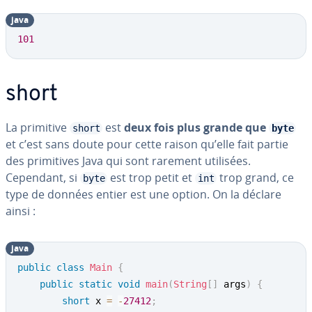
java
101
short
La primitive
est
deux fois plus grande que
short
byte
et c’est sans doute pour cette raison qu’elle fait partie
des pri­mi­tives Java qui sont rarement utilisées.
Cependant, si
est trop petit et
trop grand, ce
byte
int
type de données entier est une option. On la déclare
ainsi :
java
public
class
Main
{
public
static
void
main
(
String
[
]
 args
)
{
short
 x 
=
-
27412
;