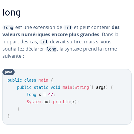
long
est une extension de
et peut contenir
des
long
int
valeurs nu­mé­riques encore plus grandes
. Dans la
plupart des cas,
devrait suffire, mais si vous
int
souhaitez déclarer
, la syntaxe prend la forme
long
suivante :
java
public
class
Main
{
public
static
void
main
(
String
[
]
 args
)
{
long
 x 
=
47
;
System
.
out
.
println
(
x
)
;
}
}