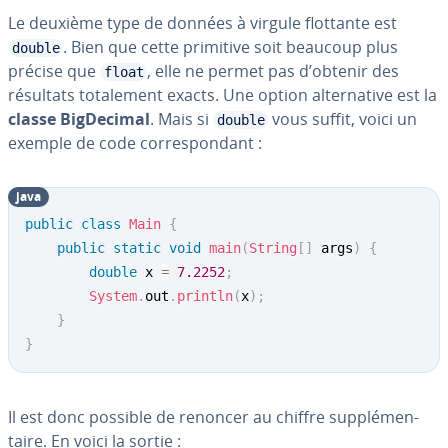
Le deuxième type de données à virgule flottante est
. Bien que cette primitive soit beaucoup plus
double
précise que
, elle ne permet pas d’obtenir des
float
résultats to­ta­le­ment exacts. Une option al­ter­na­tive est la
classe Big­De­ci­mal
. Mais si
vous suffit, voici un
double
exemple de code cor­res­pon­dant :
java
public
class
Main
{
public
static
void
main
(
String
[
]
 args
)
{
double
 x 
=
7.2252
;
System
.
out
.
println
(
x
)
;
}
}
Il est donc possible de renoncer au chiffre sup­plé­men­
taire. En voici la sortie :