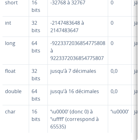
short
16
-32768 à 32767
0
ja
bits
int
32
-2147483648 à
0
ja
bits
2147483647
long
64
-9223372036854775808
0
ja
bits
à
9223372036854775807
float
32
jusqu’à 7 décimales
0,0
ja
bits
double
64
jusqu’à 16 décimales
0,0
ja
bits
char
16
‘\u0000’ (donc 0) à
‘\u0000’
ja
bits
‘\uffff’ (cor­res­pond à
65535)