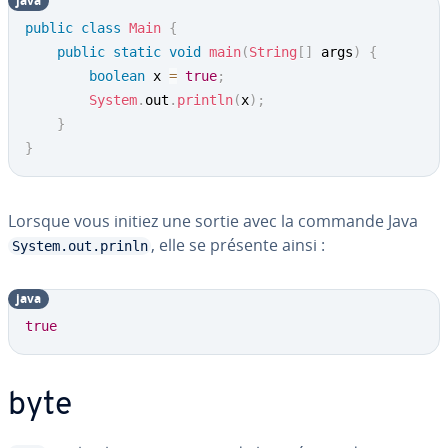
java
public
class
Main
{
public
static
void
main
(
String
[
]
 args
)
{
boolean
 x 
=
true
;
System
.
out
.
println
(
x
)
;
}
}
Lorsque vous initiez une sortie avec la commande Java
, elle se présente ainsi :
System.out.prinln
java
true
byte