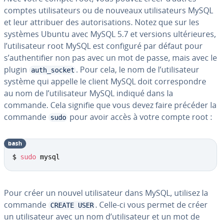
comptes uti­li­sa­teurs ou de nouveaux uti­li­sa­teurs MySQL
et leur attribuer des au­to­ri­sa­tions. Notez que sur les
systèmes Ubuntu avec MySQL 5.7 et versions ul­té­rieures,
l’uti­li­sa­teur root MySQL est configuré par défaut pour
s’au­then­ti­fier non pas avec un mot de passe, mais avec le
plugin
. Pour cela, le nom de l’uti­li­sa­teur
auth_socket
système qui appelle le client MySQL doit cor­res­pondre
au nom de l’uti­li­sa­teur MySQL indiqué dans la
commande. Cela signifie que vous devez faire précéder la
commande
pour avoir accès à votre compte root :
sudo
bash
$ 
sudo
 mysql
Pour créer un nouvel uti­li­sa­teur dans MySQL, utilisez la
commande
. Celle-ci vous permet de créer
CREATE USER
un uti­li­sa­teur avec un nom d’uti­li­sa­teur et un mot de