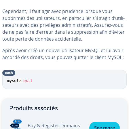
Cependant, il faut agir avec prudence lorsque vous
supprimez des uti­li­sa­teurs, en par­ti­cu­lier s’il s’agit d’uti­li­
sa­teurs avec des pri­vi­lèges ad­mi­nis­tra­tifs. Assurez-vous
de ne pas faire d’erreur dans la sup­pres­sion afin d’éviter
toute perte de données ac­ci­den­telle.
Après avoir créé un nouvel uti­li­sa­teur MySQL et lui avoir
accordé des droits, vous pouvez quitter le client MySQL :
bash
mysql
>
exit
Aller au menu principal
Produits associés
Buy & Register Domains
See more