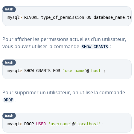
bash
mysql
>
 REVOKE type_of_permission ON database_name.ta
Pour afficher les per­mis­sions actuelles d’un uti­li­sa­teur,
vous pouvez utiliser la commande
:
SHOW GRANTS
bash
mysql
>
 SHOW GRANTS FOR 
'username'
@
'host'
;
Pour supprimer un uti­li­sa­teur, on utilise la commande
:
DROP
bash
mysql
>
 DROP 
USER
'username'
@
'localhost'
;