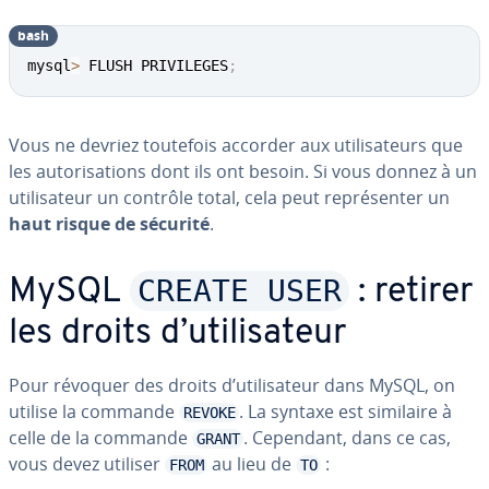
bash
mysql
>
 FLUSH PRIVILEGES
;
Vous ne devriez toutefois accorder aux uti­li­sa­teurs que
les au­to­ri­sa­tions dont ils ont besoin. Si vous donnez à un
uti­li­sa­teur un contrôle total, cela peut re­pré­sen­ter un
haut risque de sécurité
.
CREATE USER
MySQL
: retirer
les droits d’uti­li­sa­teur
Pour révoquer des droits d’uti­li­sa­teur dans MySQL, on
utilise la commande
. La syntaxe est similaire à
REVOKE
celle de la commande
. Cependant, dans ce cas,
GRANT
vous devez utiliser
au lieu de
:
FROM
TO