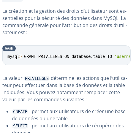
La création et la gestion des droits d’uti­li­sa­teur sont es­
sen­tielles pour la sécurité des données dans MySQL. La
commande générale pour l’at­tri­bu­tion des droits d’uti­li­
sa­teur est :
bash
mysql
>
 GRANT PRIVILEGES ON database.table TO 
'userna
La valeur
détermine les actions que l’uti­li­sa­
PRIVILEGES
teur peut effectuer dans la base de données et la table
indiquées. Vous pouvez notamment remplacer cette
valeur par les commandes suivantes :
: permet aux uti­li­sa­teurs de créer une base
CREATE
de données ou une table.
: permet aux uti­li­sa­teurs de récupérer des
SELECT
données.