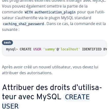
des pro­grammes externes doivent interagir avec MySQL.
Vous pouvez également omettre la partie de la
commande
pour que l’uti­li­
WITH authentication_plugin
sa­teur s’au­then­ti­fie via le plugin MySQL standard
. Dans ce cas, la commande est la
caching_sha2_password
suivante :
bash
mysql
>
 CREATE 
USER
'sammy'
@
'localhost'
 IDENTIFIED BY
Après avoir créé un nouvel uti­li­sa­teur, vous devez lui
attribuer des au­to­ri­sa­tions.
Attribuer des droits d’uti­li­sa­
CREATE
teur avec MySQL
USER