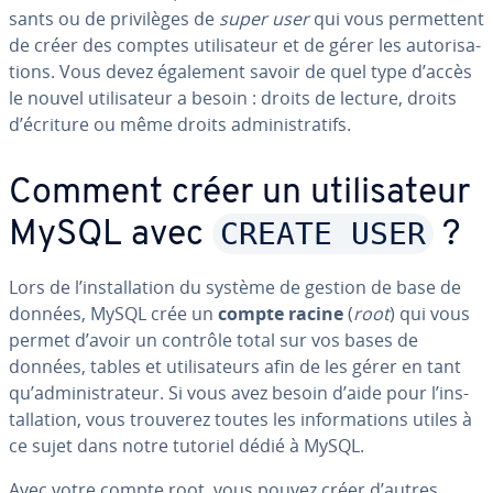
sants ou de pri­vi­lèges de
super user
qui vous per­met­tent
de créer des comptes uti­li­sa­teur et de gérer les au­to­ri­sa­
tions. Vous devez également savoir de quel type d’accès
le nouvel uti­li­sa­teur a besoin : droits de lecture, droits
d’écriture ou même droits ad­mi­nis­tra­tifs.
Comment créer un uti­li­sa­teur
CREATE USER
MySQL avec
?
Lors de l’ins­tal­la­tion du système de gestion de base de
données, MySQL crée un
compte racine
(
root
) qui vous
permet d’avoir un contrôle total sur vos bases de
données, tables et uti­li­sa­teurs afin de les gérer en tant
qu’ad­mi­nis­tra­teur. Si vous avez besoin d’aide pour l’ins­
tal­la­tion, vous trouverez toutes les in­for­ma­tions utiles à
ce sujet dans notre tutoriel dédié à MySQL.
Avec votre compte root, vous pouvez créer d’autres