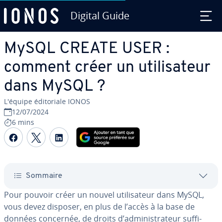
Digital Guide
Aller au contenu principal
MySQL CREATE USER :
comment créer un uti­li­sa­teur
dans MySQL ?
L'équipe édi­to­riale IONOS
12/07/2024
6 mins
Partager sur Facebook
Partager sur Twitter
Partager sur LinkedIn
Sommaire
Pour pouvoir créer un nouvel uti­li­sa­teur dans MySQL,
vous devez disposer, en plus de l’accès à la base de
données concernée, de droits d’ad­mi­nis­tra­teur suf­fi­