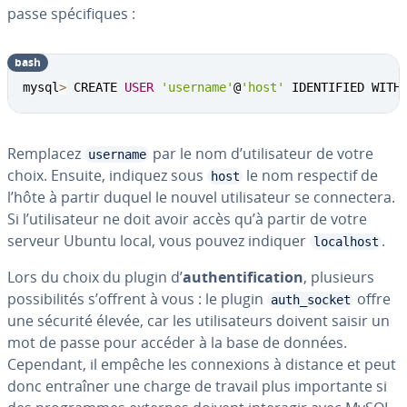
passe spé­ci­fiques :
bash
mysql
>
 CREATE 
USER
'username'
@
'host'
 IDENTIFIED WITH
Remplacez
par le nom d’uti­li­sa­teur de votre
username
choix. Ensuite, indiquez sous
le nom respectif de
host
l’hôte à partir duquel le nouvel uti­li­sa­teur se con­nec­tera.
Si l’uti­li­sa­teur ne doit avoir accès qu’à partir de votre
serveur Ubuntu local, vous pouvez indiquer
.
localhost
Lors du choix du plugin d’
au­then­ti­fi­ca­tion
, plusieurs
pos­si­bi­li­tés s’offrent à vous : le plugin
offre
auth_socket
une sécurité élevée, car les uti­li­sa­teurs doivent saisir un
mot de passe pour accéder à la base de données.
Cependant, il empêche les con­nexions à distance et peut
donc entraîner une charge de travail plus im­por­tante si