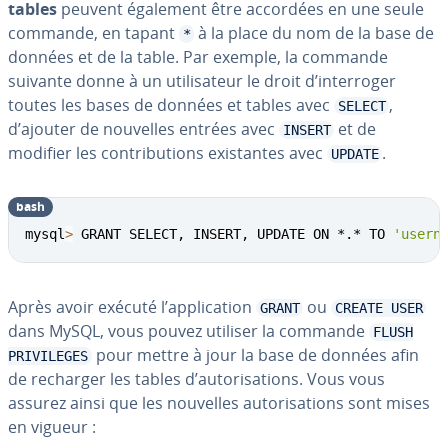
tables
peuvent également être accordées en une seule
commande, en tapant
à la place du nom de la base de
*
données et de la table. Par exemple, la commande
suivante donne à un uti­li­sa­teur le droit d’in­ter­ro­ger
toutes les bases de données et tables avec
,
SELECT
d’ajouter de nouvelles entrées avec
et de
INSERT
modifier les con­tri­bu­tions exis­tantes avec
.
UPDATE
bash
mysql
>
 GRANT SELECT, INSERT, UPDATE ON *.* TO 
'usern
Après avoir exécuté l’ap­pli­ca­tion
ou
GRANT
CREATE USER
dans MySQL, vous pouvez utiliser la commande
FLUSH
pour mettre à jour la base de données afin
PRIVILEGES
de recharger les tables d’au­to­ri­sa­tions. Vous vous
assurez ainsi que les nouvelles au­to­ri­sa­tions sont mises
en vigueur :